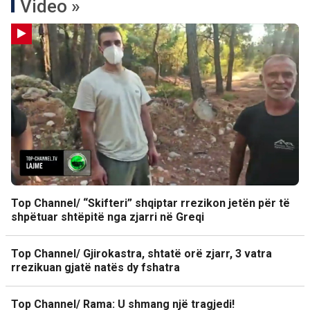
Video »
Top Channel/ “Skifteri” shqiptar rrezikon jetën për të
shpëtuar shtëpitë nga zjarri në Greqi
Top Channel/ Gjirokastra, shtatë orë zjarr, 3 vatra
rrezikuan gjatë natës dy fshatra
Top Channel/ Rama: U shmang një tragjedi!