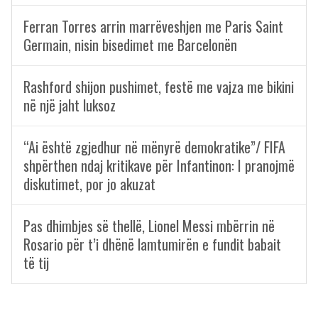
Ferran Torres arrin marrëveshjen me Paris Saint
Germain, nisin bisedimet me Barcelonën
Rashford shijon pushimet, festë me vajza me bikini
në një jaht luksoz
“Ai është zgjedhur në mënyrë demokratike”/ FIFA
shpërthen ndaj kritikave për Infantinon: I pranojmë
diskutimet, por jo akuzat
Pas dhimbjes së thellë, Lionel Messi mbërrin në
Rosario për t’i dhënë lamtumirën e fundit babait
të tij