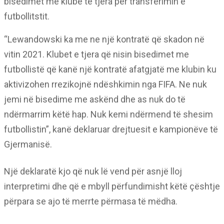
bisedimet me klube të tjera për transferimin e
futbollitstit.
“Lewandowski ka me ne një kontratë që skadon në
vitin 2021. Klubet e tjera që nisin bisedimet me
futbollistë që kanë një kontratë afatgjatë me klubin ku
aktivizohen rrezikojnë ndëshkimin nga FIFA. Ne nuk
jemi në bisedime me askënd dhe as nuk do të
ndërmarrim këtë hap. Nuk kemi ndërmend të shesim
futbollistin”, kanë deklaruar drejtuesit e kampionëve të
Gjermanisë.
Një deklaratë kjo që nuk lë vend për asnjë lloj
interpretimi dhe që e mbyll përfundimisht këtë çështje
përpara se ajo të merrte përmasa të mëdha.