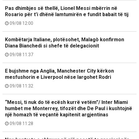
Pas dhimbjes së thellë, Lionel Messi mbërrin në
Rosario për t’i dhënë lamtumirën e fundit babait të tij
09/08 12:00
Kombëtarja Italiane, plotësohet, Malagò konfirmon
Diana Bianchedi si shefe të delegacionit
09/08 11:37
E bujshme nga Anglia, Manchester City kërkon
mesfushorin e Liverpool nëse largohet Rodri
09/08 11:32
“Messi, ti nuk do të ecësh kurrë vetëm”/ Inter Miami
humbet me Monterrey, tifozët dhe De Paul i kushtojnë
një homazh të veçantë kapitenit argjentinas
09/08 11:28