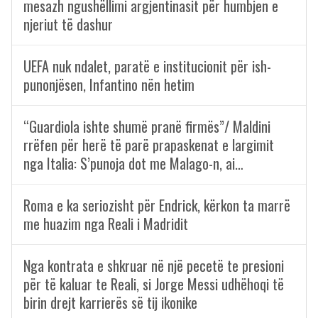
mesazh ngushëllimi argjentinasit për humbjen e
njeriut të dashur
UEFA nuk ndalet, paratë e institucionit për ish-
punonjësen, Infantino nën hetim
“Guardiola ishte shumë pranë firmës”/ Maldini
rrëfen për herë të parë prapaskenat e largimit
nga Italia: S’punoja dot me Malago-n, ai…
Roma e ka seriozisht për Endrick, kërkon ta marrë
me huazim nga Reali i Madridit
Nga kontrata e shkruar në një pecetë te presioni
për të kaluar te Reali, si Jorge Messi udhëhoqi të
birin drejt karrierës së tij ikonike