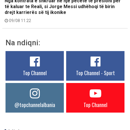
Nga kontrata e shkruar në një pecetë te presioni për
të kaluar te Reali, si Jorge Messi udhëhoqi të birin
drejt karrierës së tij ikonike
09/08 11:22
Na ndiqni:
Top Channel
Top Channel - Sport
@topchannelalbania
Top Channel