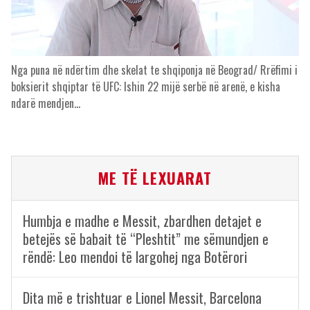
Nga puna në ndërtim dhe skelat te shqiponja në Beograd/ Rrëfimi i
boksierit shqiptar të UFC: Ishin 22 mijë serbë në arenë, e kisha
ndarë mendjen…
ME TË LEXUARAT
Humbja e madhe e Messit, zbardhen detajet e
betejës së babait të “Pleshtit” me sëmundjen e
rëndë: Leo mendoi të largohej nga Botërori
Dita më e trishtuar e Lionel Messit, Barcelona