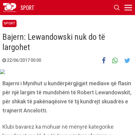
SPORT
SPORT
Bajern: Lewandowski nuk do të
largohet
22/06/2017 00:00
Bajerni i Mynihut u kundërpërgjigjet mediave që flasin
për një largim të mundshëm të Robert Lewandowskit,
për shkak të pakënaqësive të tij kundrejt skuadrës e
trajnerit Ancelotti.
Klubi bavarez ka mohuar në mënyrë kategorike