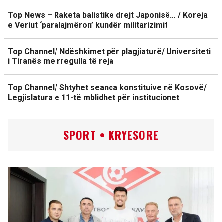
Top News – Raketa balistike drejt Japonisë… / Koreja
e Veriut ‘paralajmëron’ kundër militarizimit
Top Channel/ Ndëshkimet për plagjiaturë/ Universiteti
i Tiranës me rregulla të reja
Top Channel/ Shtyhet seanca konstituive në Kosovë/
Legjislatura e 11-të mblidhet për institucionet
SPORT • KRYESORE