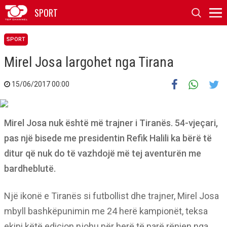
SPORT
SPORT
Mirel Josa largohet nga Tirana
15/06/2017 00:00
Mirel Josa nuk është më trajner i Tiranës. 54-vjeçari,
pas një bisede me presidentin Refik Halili ka bërë të
ditur që nuk do të vazhdojë më tej aventurën me
bardheblutë.
Një ikonë e Tiranës si futbollist dhe trajner, Mirel Josa
mbyll bashkëpunimin me 24 herë kampionët, teksa
ekipi këtë edicion njohu për herë të parë rënien nga