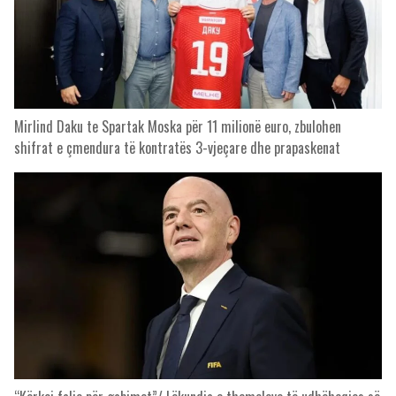
Mirlind Daku te Spartak Moska për 11 milionë euro, zbulohen
shifrat e çmendura të kontratës 3-vjeçare dhe prapaskenat