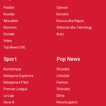
Politikë
Opinion
Kronikë
Koment
Aktualitet
Kosova dhe Rajoni
Ekonomi
Shkencë dhe Teknologji
Sociale
Auto
Video
Top News LIVE
Sport
Pop News
Kombëtarja
Showbiz
Kategoria Superiore
Lifestyle
Kategoria e Parë
Fashion
Premier League
Shëndeti
La Liga
Dieta
Serie A
Receta gatimi