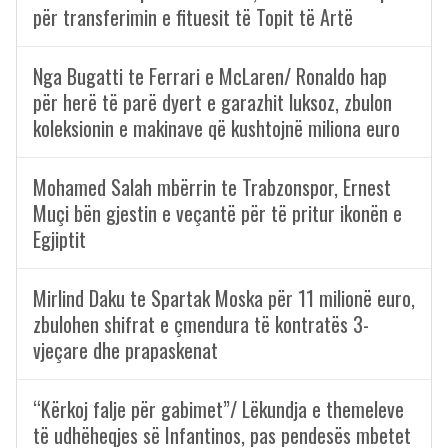
për transferimin e fituesit të Topit të Artë
Nga Bugatti te Ferrari e McLaren/ Ronaldo hap
për herë të parë dyert e garazhit luksoz, zbulon
koleksionin e makinave që kushtojnë miliona euro
Mohamed Salah mbërrin te Trabzonspor, Ernest
Muçi bën gjestin e veçantë për të pritur ikonën e
Egjiptit
Mirlind Daku te Spartak Moska për 11 milionë euro,
zbulohen shifrat e çmendura të kontratës 3-
vjeçare dhe prapaskenat
“Kërkoj falje për gabimet”/ Lëkundja e themeleve
të udhëheqjes së Infantinos, pas pendesës mbetet