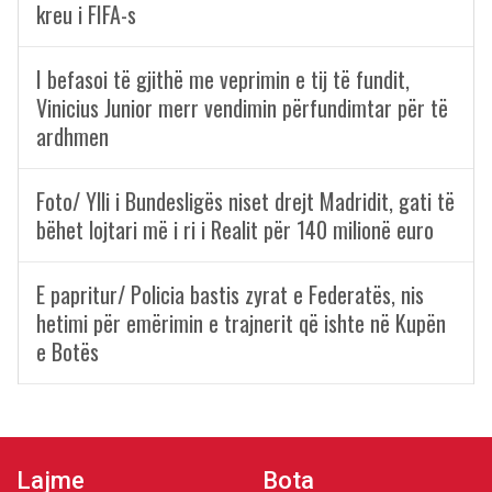
kreu i FIFA-s
I befasoi të gjithë me veprimin e tij të fundit,
Vinicius Junior merr vendimin përfundimtar për të
ardhmen
Foto/ Ylli i Bundesligës niset drejt Madridit, gati të
bëhet lojtari më i ri i Realit për 140 milionë euro
E papritur/ Policia bastis zyrat e Federatës, nis
hetimi për emërimin e trajnerit që ishte në Kupën
e Botës
Lajme
Bota