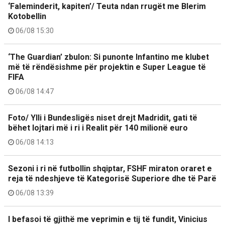
‘Faleminderit, kapiten’/ Teuta ndan rrugët me Blerim
Kotobellin
06/08 15:30
‘The Guardian’ zbulon: Si punonte Infantino me klubet
më të rëndësishme për projektin e Super League të
FIFA
06/08 14:47
Foto/ Ylli i Bundesligës niset drejt Madridit, gati të
bëhet lojtari më i ri i Realit për 140 milionë euro
06/08 14:13
Sezoni i ri në futbollin shqiptar, FSHF miraton oraret e
reja të ndeshjeve të Kategorisë Superiore dhe të Parë
06/08 13:39
I befasoi të gjithë me veprimin e tij të fundit, Vinicius