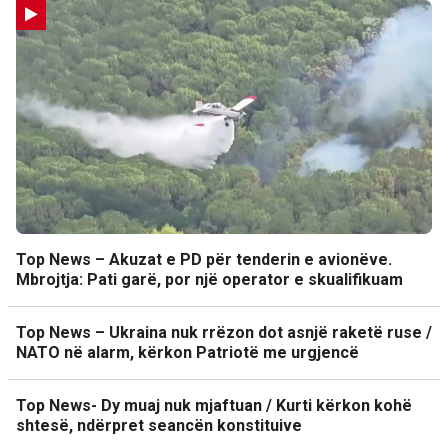
Top News – Akuzat e PD për tenderin e avionëve.
Mbrojtja: Pati garë, por një operator e skualifikuam
Top News – Ukraina nuk rrëzon dot asnjë raketë ruse /
NATO në alarm, kërkon Patriotë me urgjencë
Top News- Dy muaj nuk mjaftuan / Kurti kërkon kohë
shtesë, ndërpret seancën konstituive