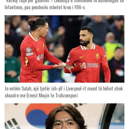
“Kërkoj falje për gabimet”/ Lëkundja e themeleve të udhëheqjes së
Infantinos, pas pendesës mbetet kreu i FIFA-s
Jo vetëm Salah, një tjetër ish-yll i Liverpool-it mund të bëhet shok
skuadre me Ernest Muçin te Trabzonspori