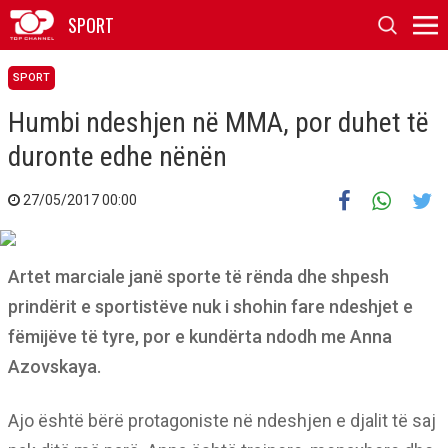
SPORT
SPORT
Humbi ndeshjen në MMA, por duhet të
duronte edhe nënën
27/05/2017 00:00
Artet marciale janë sporte të rënda dhe shpesh
prindërit e sportistëve nuk i shohin fare ndeshjet e
fëmijëve të tyre, por e kundërta ndodh me Anna
Azovskaya.
Ajo është bërë protagoniste në ndeshjen e djalit të saj