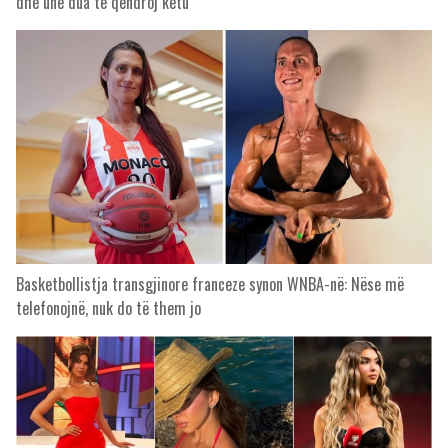
dhe unë dua të qëndroj këtu
Basketbollistja transgjinore franceze synon WNBA-në: Nëse më
telefonojnë, nuk do të them jo