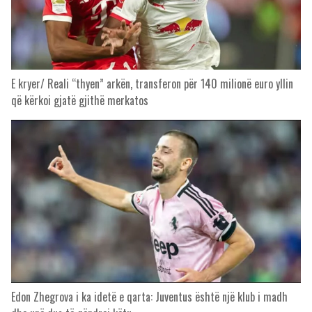
E kryer/ Reali “thyen” arkën, transferon për 140 milionë euro yllin
që kërkoi gjatë gjithë merkatos
Edon Zhegrova i ka idetë e qarta: Juventus është një klub i madh