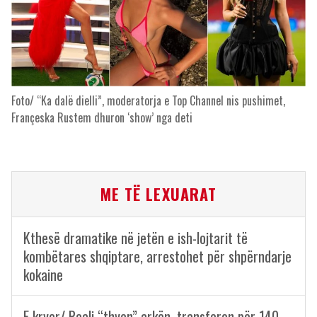
Foto/ “Ka dalë dielli”, moderatorja e Top Channel nis pushimet,
Françeska Rustem dhuron ‘show’ nga deti
ME TË LEXUARAT
Kthesë dramatike në jetën e ish-lojtarit të
kombëtares shqiptare, arrestohet për shpërndarje
kokaine
E kryer/ Reali “thyen” arkën, transferon për 140