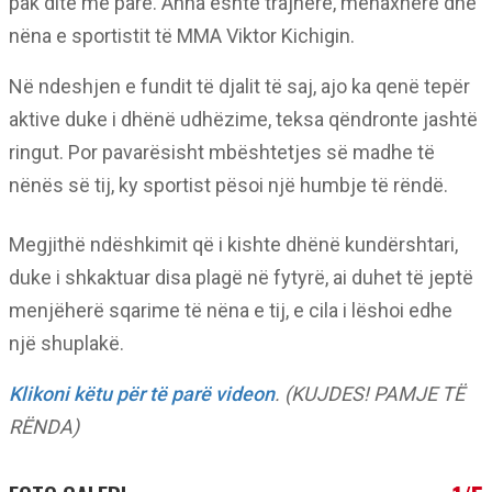
pak ditë më parë. Anna është trajnere, menaxhere dhe
nëna e sportistit të MMA Viktor Kichigin.
Në ndeshjen e fundit të djalit të saj, ajo ka qenë tepër
aktive duke i dhënë udhëzime, teksa qëndronte jashtë
ringut. Por pavarësisht mbështetjes së madhe të
nënës së tij, ky sportist pësoi një humbje të rëndë.
Megjithë ndëshkimit që i kishte dhënë kundërshtari,
duke i shkaktuar disa plagë në fytyrë, ai duhet të jeptë
menjëherë sqarime të nëna e tij, e cila i lëshoi edhe
një shuplakë.
Klikoni këtu për të parë videon
. (KUJDES! PAMJE TË
RËNDA)