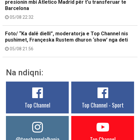
presionin mbi Atletico Madrid për t’u transferuar te
Barcelona
05/08 22:32
Foto/ “Ka dalë dielli”, moderatorja e Top Channel nis
pushimet, Françeska Rustem dhuron ‘show’ nga deti
05/08 21:56
Na ndiqni:
Top Channel
Top Channel - Sport
@topchannelalbania
Top Channel