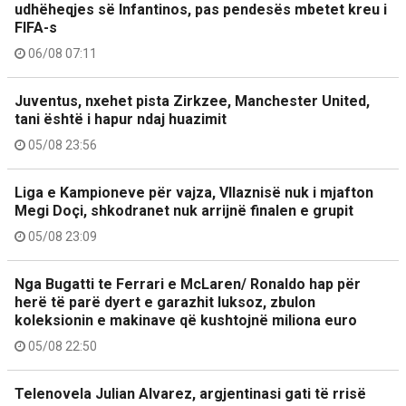
udhëheqjes së Infantinos, pas pendesës mbetet kreu i
FIFA-s
06/08 07:11
Juventus, nxehet pista Zirkzee, Manchester United,
tani është i hapur ndaj huazimit
05/08 23:56
Liga e Kampioneve për vajza, Vllaznisë nuk i mjafton
Megi Doçi, shkodranet nuk arrijnë finalen e grupit
05/08 23:09
Nga Bugatti te Ferrari e McLaren/ Ronaldo hap për
herë të parë dyert e garazhit luksoz, zbulon
koleksionin e makinave që kushtojnë miliona euro
05/08 22:50
Telenovela Julian Alvarez, argjentinasi gati të rrisë