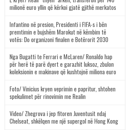
milionë euro yllin që kërkoi gjatë gjithë merkatos
Infantino në presion, Presidenti i FIFA-s i bën
premtimin e bujshëm Marokut në këmbim të
votës: Do organizoni finalen e Botërorit 2030
Nga Bugatti te Ferrari e McLaren/ Ronaldo hap
për herë të parë dyert e garazhit luksoz, zbulon
koleksionin e makinave që kushtojnë miliona euro
Foto/ Vinicius kryen veprimin e papritur, shtohen
spekulimet për rinovimin me Realin
Video/ Zhegrova i jep fitoren Juventusit ndaj
Chelseat, shkëlqen me një supergol në Hong Kong