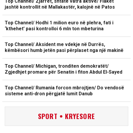
Top Channel/ Zjarret, shtatë vatra aktive/ Flakët
jashtë kontrollit në Mallakastër, kalojnë në Patos
Top Channel/ Hodhi 1 milion euro në plehra, fati i
‘kthehet’ pasi kontrolloi 6 mln ton mbeturina
Top Channel/ Aksident me vdekje në Durrës,
këmbësori humb jetën pasi përplaset nga një makinë
Top Channel/ Michigan, tronditen demokratët/
Zgjedhjet promare për Senatin i fiton Abdul El-Sayed
Top Channel/ Rumania forcon mbrojtjen/ Do vendosë
sisteme anti-dron përgjatë lumit Danub
SPORT • KRYESORE