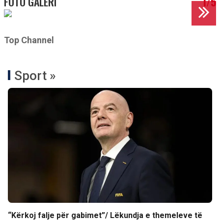
FOTO GALERI
1/5
Top Channel
Sport »
“Kërkoj falje për gabimet”/ Lëkundja e themeleve të