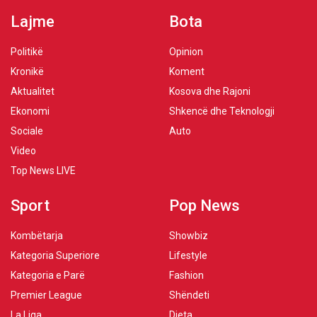
Lajme
Bota
Politikë
Opinion
Kronikë
Koment
Aktualitet
Kosova dhe Rajoni
Ekonomi
Shkencë dhe Teknologji
Sociale
Auto
Video
Top News LIVE
Sport
Pop News
Kombëtarja
Showbiz
Kategoria Superiore
Lifestyle
Kategoria e Parë
Fashion
Premier League
Shëndeti
La Liga
Dieta