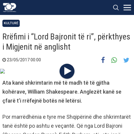
KULTURË
Rrëfimi i “Lord Bajronit të ri”, përkthyes
i Migjenit në anglisht
23/05/2017 00:00
Ata kanë shkrimtarin më të madh të të gjitha
kohërave, William Shakespeare. Anglezët kanë se
çfarë t’i rrëfejnë botës në letërsi.
Por marrëdhënia e tyre me Shqipërinë dhe shkrimtarët
tanë është po ashtu e veçantë. Që nga Lord Bajroni