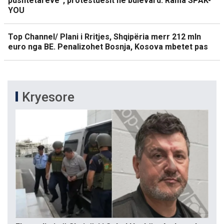
pushtetarëve”, protestuesit në bulevard: Rama SPAK-
YOU
Top Channel/ Plani i Rritjes, Shqipëria merr 212 mln
euro nga BE. Penalizohet Bosnja, Kosova mbetet pas
Kryesore