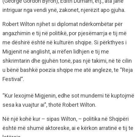
(George Gordon Byron), Edith Durham, etj., ata janë
intriguar nga vendi ynë, zakonet, njerëzit apo gjuha.
Robert Wilton njihet si diplomat ndërkombëtar për
angazhimin e tij në politikë, por pjesëmarrja e tij më
me dëshirë është në kulturën shqipe. Si përkthyes i
Migjenit në anglisht, ai rrëfen lidhjen e tij me
shkrimtarin dhe gjuhën tonë, pas një takimi, në të cilin
u bënë bashkë poezia shqipe me atë angleze, te “Reja
Festival”.
“Kur lexojmë Migjenin, edhe sot mundemi të kuptojmë
sesa ka vuajtur ai”, thotë Robert Wilton.
Në një kohë kur – sipas Wilton, – politika në Shqipëri
është më shumë aktoreske, ai e kërkon arratinë e tij te