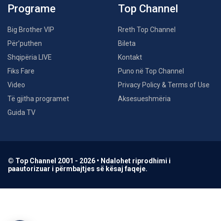
Programe
Top Channel
Big Brother VIP
Rreth Top Channel
Për’puthen
Bileta
Shqipëria LIVE
Kontakt
Fiks Fare
Puno në Top Channel
Video
Privacy Policy & Terms of Use
Të gjitha programet
Aksesueshmëria
Guida TV
© Top Channel 2001 - 2026 • Ndalohet riprodhimi i
paautorizuar i përmbajtjes së kësaj faqeje.