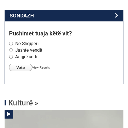
SONDAZH
Pushimet tuaja këtë vit?
Në Shqipëri
Jashtë vendit
Asgjëkundi
Vote
View Results
Kulturë »