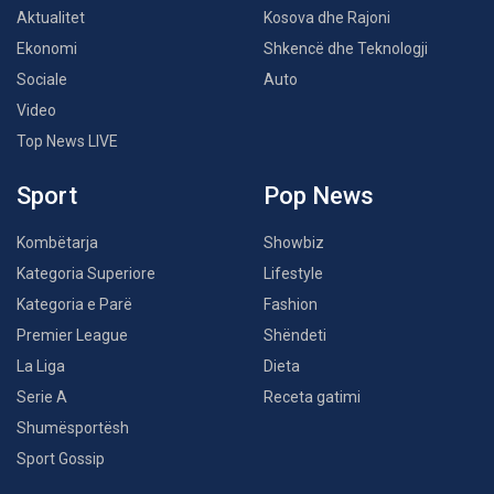
Aktualitet
Kosova dhe Rajoni
Ekonomi
Shkencë dhe Teknologji
Sociale
Auto
Video
Top News LIVE
Sport
Pop News
Kombëtarja
Showbiz
Kategoria Superiore
Lifestyle
Kategoria e Parë
Fashion
Premier League
Shëndeti
La Liga
Dieta
Serie A
Receta gatimi
Shumësportësh
Sport Gossip