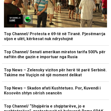
Top Channel/ Protesta e 69-të në Tiranë. Pjesëmarrja
vijon e ulët, kërkesat nuk ndryshojnë
Top Channel/ Senati amerikan miraton tarifa 500% për
naftën dhe gazin e importuar nga Rusia
Top News – Zelensky viziton për herë të parë Serbinë.
Takime me Vuçiçin në një moment delikat
Top News – Skadon afati Kushtetues. Por, Kuvendi i
Kosovën shtyn sërish seancën
Top Channel/ “Shqipëria e shqiptarëve, jo e