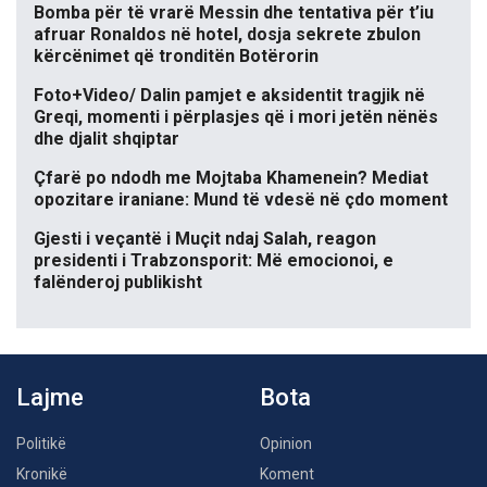
Bomba për të vrarë Messin dhe tentativa për t’iu
afruar Ronaldos në hotel, dosja sekrete zbulon
kërcënimet që tronditën Botërorin
Foto+Video/ Dalin pamjet e aksidentit tragjik në
Greqi, momenti i përplasjes që i mori jetën nënës
dhe djalit shqiptar
Çfarë po ndodh me Mojtaba Khamenein? Mediat
opozitare iraniane: Mund të vdesë në çdo moment
Gjesti i veçantë i Muçit ndaj Salah, reagon
presidenti i Trabzonsporit: Më emocionoi, e
falënderoj publikisht
Lajme
Bota
Politikë
Opinion
Kronikë
Koment