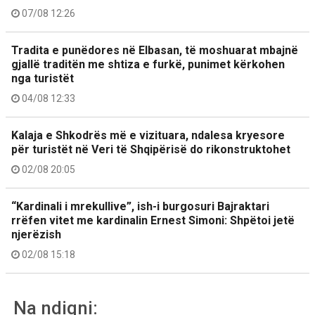
07/08 12:26
Tradita e punëdores në Elbasan, të moshuarat mbajnë
gjallë traditën me shtiza e furkë, punimet kërkohen
nga turistët
04/08 12:33
Kalaja e Shkodrës më e vizituara, ndalesa kryesore
për turistët në Veri të Shqipërisë do rikonstruktohet
02/08 20:05
“Kardinali i mrekullive”, ish-i burgosuri Bajraktari
rrëfen vitet me kardinalin Ernest Simoni: Shpëtoi jetë
njerëzish
02/08 15:18
Na ndiqni: