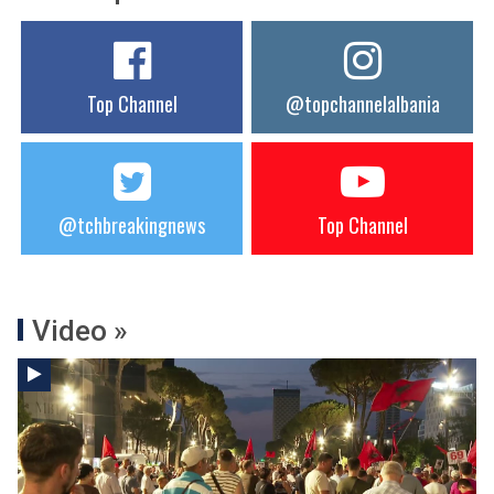
Top Channel
@topchannelalbania
@tchbreakingnews
Top Channel
Video »