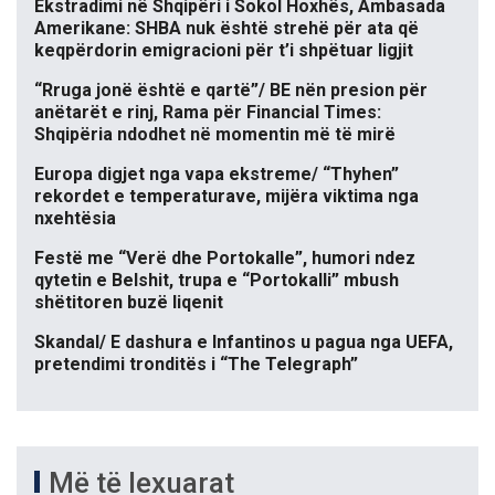
Ekstradimi në Shqipëri i Sokol Hoxhës, Ambasada
Amerikane: SHBA nuk është strehë për ata që
keqpërdorin emigracioni për t’i shpëtuar ligjit
“Rruga jonë është e qartë”/ BE nën presion për
anëtarët e rinj, Rama për Financial Times:
Shqipëria ndodhet në momentin më të mirë
Europa digjet nga vapa ekstreme/ “Thyhen”
rekordet e temperaturave, mijëra viktima nga
nxehtësia
Festë me “Verë dhe Portokalle”, humori ndez
qytetin e Belshit, trupa e “Portokalli” mbush
shëtitoren buzë liqenit
Skandal/ E dashura e Infantinos u pagua nga UEFA,
pretendimi tronditës i “The Telegraph”
Më të lexuarat