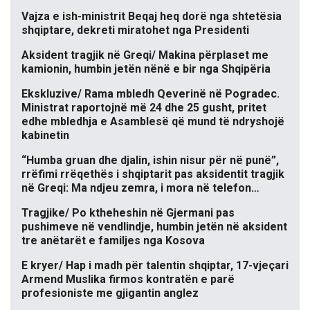
Vajza e ish-ministrit Beqaj heq dorë nga shtetësia
shqiptare, dekreti miratohet nga Presidenti
Aksident tragjik në Greqi/ Makina përplaset me
kamionin, humbin jetën nënë e bir nga Shqipëria
Ekskluzive/ Rama mbledh Qeverinë në Pogradec.
Ministrat raportojnë më 24 dhe 25 gusht, pritet
edhe mbledhja e Asamblesë që mund të ndryshojë
kabinetin
“Humba gruan dhe djalin, ishin nisur për në punë”,
rrëfimi rrëqethës i shqiptarit pas aksidentit tragjik
në Greqi: Ma ndjeu zemra, i mora në telefon…
Tragjike/ Po ktheheshin në Gjermani pas
pushimeve në vendlindje, humbin jetën në aksident
tre anëtarët e familjes nga Kosova
E kryer/ Hap i madh për talentin shqiptar, 17-vjeçari
Armend Muslika firmos kontratën e parë
profesioniste me gjigantin anglez