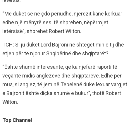
letërsia.
“Më duket se në çdo periudhë, njerëzit kanë kërkuar
edhe një mënyrë sesi të shprehen, nëpërmjet
letërsisë”, shprehet Robert Wilton.
TCH: Si ju duket Lord Bajroni në shtegëtimin e tij dhe
etjen për të njohur Shqipërinë dhe shqiptarët?
“Është shumë interesante, që ka njëfarë raporti të
veçantë midis anglezëve dhe shqiptarëve. Edhe për
mua, si anglez, të jem në Tepelenë duke lexuar vargjet
e Bajronit është diçka shumë e bukur”, thotë Robert
Wilton.
Top Channel