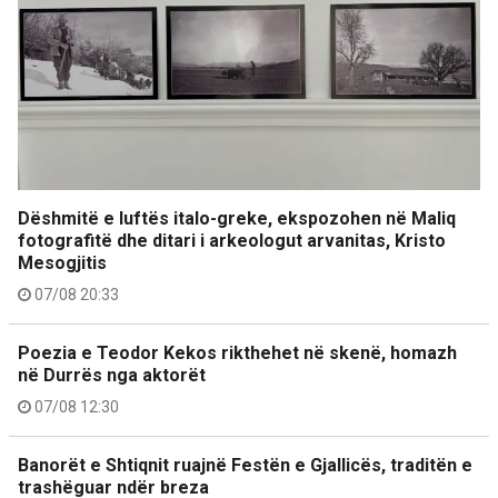
Dëshmitë e luftës italo-greke, ekspozohen në Maliq
fotografitë dhe ditari i arkeologut arvanitas, Kristo
Mesogjitis
07/08 20:33
Poezia e Teodor Kekos rikthehet në skenë, homazh
në Durrës nga aktorët
07/08 12:30
Banorët e Shtiqnit ruajnë Festën e Gjallicës, traditën e
trashëguar ndër breza