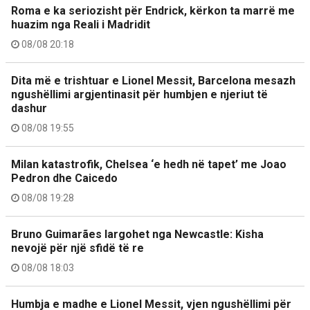
Roma e ka seriozisht për Endrick, kërkon ta marrë me
huazim nga Reali i Madridit
08/08 20:18
Dita më e trishtuar e Lionel Messit, Barcelona mesazh
ngushëllimi argjentinasit për humbjen e njeriut të
dashur
08/08 19:55
Milan katastrofik, Chelsea ‘e hedh në tapet’ me Joao
Pedron dhe Caicedo
08/08 19:28
Bruno Guimarães largohet nga Newcastle: Kisha
nevojë për një sfidë të re
08/08 18:03
Humbja e madhe e Lionel Messit, vjen ngushëllimi për