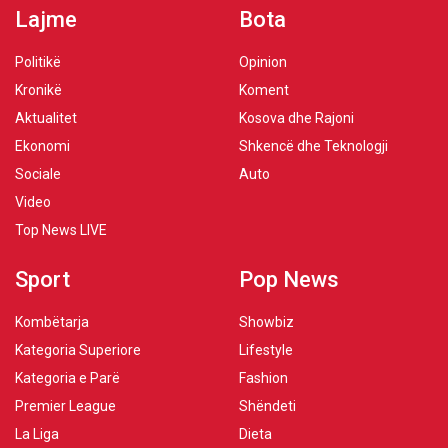
Lajme
Bota
Politikë
Opinion
Kronikë
Koment
Aktualitet
Kosova dhe Rajoni
Ekonomi
Shkencë dhe Teknologji
Sociale
Auto
Video
Top News LIVE
Sport
Pop News
Kombëtarja
Showbiz
Kategoria Superiore
Lifestyle
Kategoria e Parë
Fashion
Premier League
Shëndeti
La Liga
Dieta