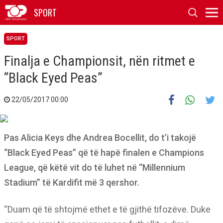
SPORT
SPORT
Finalja e Championsit, nën ritmet e
“Black Eyed Peas”
22/05/2017 00:00
Pas Alicia Keys dhe Andrea Bocellit, do t’i takojë
“Black Eyed Peas” që të hapë finalen e Champions
League, që këtë vit do të luhet në “Millennium
Stadium” të Kardifit më 3 qershor.
“Duam që të shtojmë ethet e të gjithë tifozëve. Duke