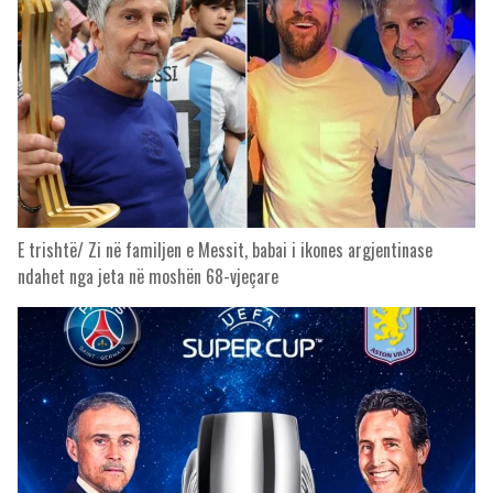
E trishtë/ Zi në familjen e Messit, babai i ikones argjentinase
ndahet nga jeta në moshën 68-vjeçare