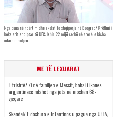
Nga puna në ndërtim dhe skelat te shqiponja në Beograd/ Rrëfimi i
boksierit shqiptar të UFC: Ishin 22 mijë serbë në arenë, e kisha
ndarë mendjen…
ME TË LEXUARAT
E trishtë/ Zi në familjen e Messit, babai i ikones
argjentinase ndahet nga jeta në moshën 68-
vjeçare
Skandal/ E dashura e Infantinos u pagua nga UEFA,