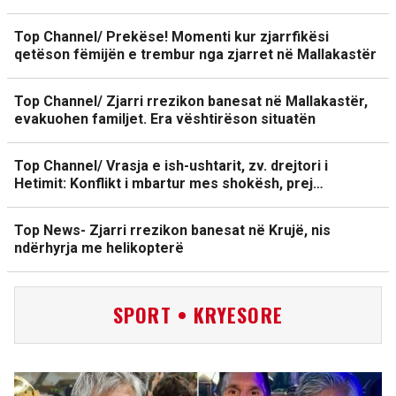
Top Channel/ Prekëse! Momenti kur zjarrfikësi
qetëson fëmijën e trembur nga zjarret në Mallakastër
Top Channel/ Zjarri rrezikon banesat në Mallakastër,
evakuohen familjet. Era vështirëson situatën
Top Channel/ Vrasja e ish-ushtarit, zv. drejtori i
Hetimit: Konflikt i mbartur mes shokësh, prej…
Top News- Zjarri rrezikon banesat në Krujë, nis
ndërhyrja me helikopterë
SPORT • KRYESORE