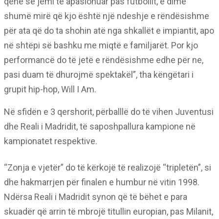
qenë se jemi të apasionuar pas futbollit, e dimë
shumë mirë që kjo është një ndeshje e rëndësishme
për ata që do ta shohin atë nga shkallët e impiantit, apo
në shtëpi së bashku me miqtë e familjarët. Por kjo
performancë do të jetë e rëndësishme edhe për ne,
pasi duam të dhurojmë spektakël”, tha këngëtari i
grupit hip-hop, Will I Am.
Në sfidën e 3 qershorit, përballlë do të vihen Juventusi
dhe Reali i Madridit, të saposhpallura kampione në
kampionatet respektive.
“Zonja e vjetër” do të kërkojë të realizojë “tripletën”, si
dhe hakmarrjen për finalen e humbur në vitin 1998.
Ndërsa Reali i Madridit synon që të bëhet e para
skuadër që arrin të mbrojë titullin europian, pas Milanit,