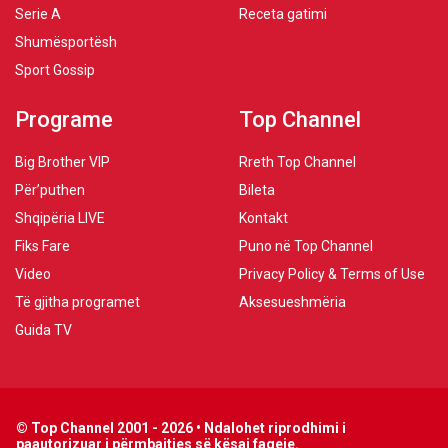
Serie A
Receta gatimi
Shumësportësh
Sport Gossip
Programe
Top Channel
Big Brother VIP
Rreth Top Channel
Për’puthen
Bileta
Shqipëria LIVE
Kontakt
Fiks Fare
Puno në Top Channel
Video
Privacy Policy & Terms of Use
Të gjitha programet
Aksesueshmëria
Guida TV
© Top Channel 2001 - 2026 • Ndalohet riprodhimi i
paautorizuar i përmbajtjes së kësaj faqeje.