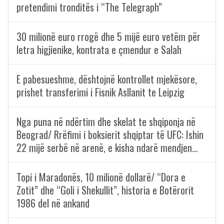
pretendimi tronditës i “The Telegraph”
30 milionë euro rrogë dhe 5 mijë euro vetëm për
letra higjienike, kontrata e çmendur e Salah
E pabesueshme, dështojnë kontrollet mjekësore,
prishet transferimi i Fisnik Asllanit te Leipzig
Nga puna në ndërtim dhe skelat te shqiponja në
Beograd/ Rrëfimi i boksierit shqiptar të UFC: Ishin
22 mijë serbë në arenë, e kisha ndarë mendjen…
Topi i Maradonës, 10 milionë dollarë/ “Dora e
Zotit” dhe “Goli i Shekullit”, historia e Botërorit
1986 del në ankand