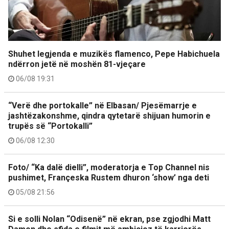
Shuhet legjenda e muzikës flamenco, Pepe Habichuela
ndërron jetë në moshën 81-vjeçare
06/08 19:31
“Verë dhe portokalle” në Elbasan/ Pjesëmarrje e
jashtëzakonshme, qindra qytetarë shijuan humorin e
trupës së “Portokalli”
06/08 12:30
Foto/ “Ka dalë dielli”, moderatorja e Top Channel nis
pushimet, Françeska Rustem dhuron ‘show’ nga deti
05/08 21:56
Si e solli Nolan “Odisenë” në ekran, pse zgjodhi Matt