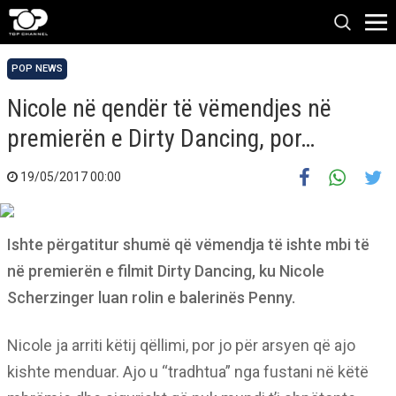
POP NEWS
Nicole në qendër të vëmendjes në
premierën e Dirty Dancing, por…
19/05/2017 00:00
Ishte përgatitur shumë që vëmendja të ishte mbi të
në premierën e filmit Dirty Dancing, ku Nicole
Scherzinger luan rolin e balerinës Penny.
Nicole ja arriti këtij qëllimi, por jo për arsyen që ajo
kishte menduar. Ajo u “tradhtua” nga fustani në këtë