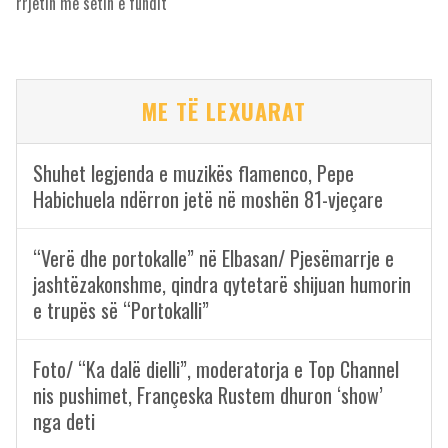
rrjetin me setin e fundit
ME TË LEXUARAT
Shuhet legjenda e muzikës flamenco, Pepe
Habichuela ndërron jetë në moshën 81-vjeçare
“Verë dhe portokalle” në Elbasan/ Pjesëmarrje e
jashtëzakonshme, qindra qytetarë shijuan humorin
e trupës së “Portokalli”
Foto/ “Ka dalë dielli”, moderatorja e Top Channel
nis pushimet, Françeska Rustem dhuron ‘show’
nga deti