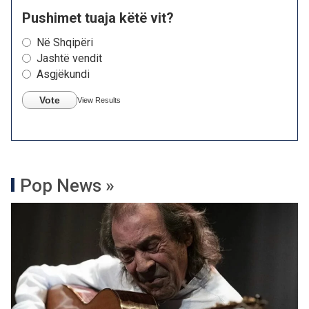
Pushimet tuaja këtë vit?
Në Shqipëri
Jashtë vendit
Asgjëkundi
Vote
View Results
Pop News »