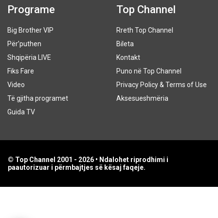
Programe
Top Channel
Big Brother VIP
Rreth Top Channel
Për’puthen
Bileta
Shqipëria LIVE
Kontakt
Fiks Fare
Puno në Top Channel
Video
Privacy Policy & Terms of Use
Të gjitha programet
Aksesueshmëria
Guida TV
© Top Channel 2001 - 2026 • Ndalohet riprodhimi i
paautorizuar i përmbajtjes së kësaj faqeje.