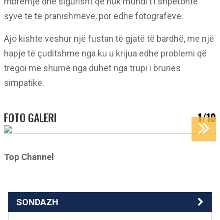
mbrëmje dhe sigurisht që nuk mundi t’i shpëtonte
syve të të pranishmëve, por edhe fotografëve.
Ajo kishte veshur një fustan të gjatë të bardhë, me një
hapje të çuditshme nga ku u krijua edhe problemi që
tregoi më shumë nga duhet nga trupi i brunes
simpatike.
FOTO GALERI
1/10
Top Channel
SONDAZH