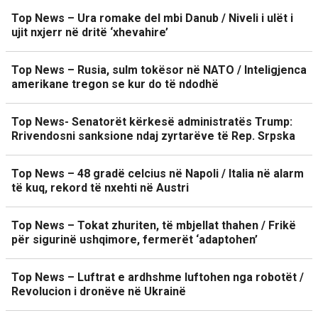
Top News – Ura romake del mbi Danub / Niveli i ulët i
ujit nxjerr në dritë ‘xhevahire’
Top News – Rusia, sulm tokësor në NATO / Inteligjenca
amerikane tregon se kur do të ndodhë
Top News- Senatorët kërkesë administratës Trump:
Rrivendosni sanksione ndaj zyrtarëve të Rep. Srpska
Top News – 48 gradë celcius në Napoli / Italia në alarm
të kuq, rekord të nxehti në Austri
Top News – Tokat zhuriten, të mbjellat thahen / Frikë
për sigurinë ushqimore, fermerët ‘adaptohen’
Top News – Luftrat e ardhshme luftohen nga robotët /
Revolucion i dronëve në Ukrainë