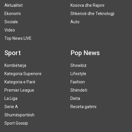
Aktualitet
Kosova dhe Rajoni
Ekonomi
Shkencë dhe Teknologji
Sociale
Auto
Video
Top News LIVE
Sport
Pop News
Kombëtarja
Showbiz
Kategoria Superiore
Lifestyle
Kategoria e Parë
Fashion
Premier League
Shëndeti
La Liga
Dieta
Serie A
Receta gatimi
Shumësportësh
Sport Gossip