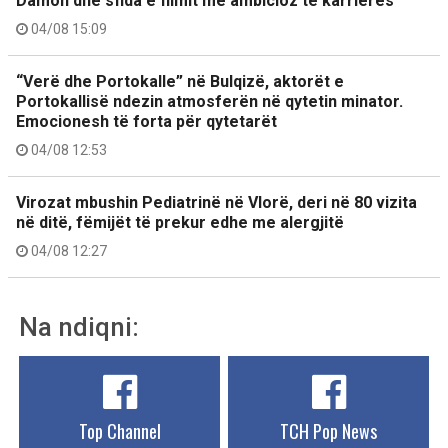
Damon dhe sfida e filmit më ambicioz të karrierës
04/08 15:09
“Verë dhe Portokalle” në Bulqizë, aktorët e
Portokallisë ndezin atmosferën në qytetin minator.
Emocionesh të forta për qytetarët
04/08 12:53
Virozat mbushin Pediatrinë në Vlorë, deri në 80 vizita
në ditë, fëmijët të prekur edhe me alergjitë
04/08 12:27
Na ndiqni:
Top Channel
TCH Pop News