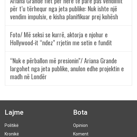
Ariana Grande flet për herë të parë pas vendimit
për t’u tërhequr nga jeta publike: Nuk ishte një
vendim impulsiv, e kisha planifikuar prej kohësh
Foto/ Më seksi se kurrë, aktorja e njohur e
Hollywood-it “ndez” rrjetin me setin e fundit
“Nuk e përballon më presionin”/ Ariana Grande
largohet nga jeta publike, anulon edhe projektin e
madh në Londër
Lajme
Bota
Politikë
Opinion
Kronikë
Koment