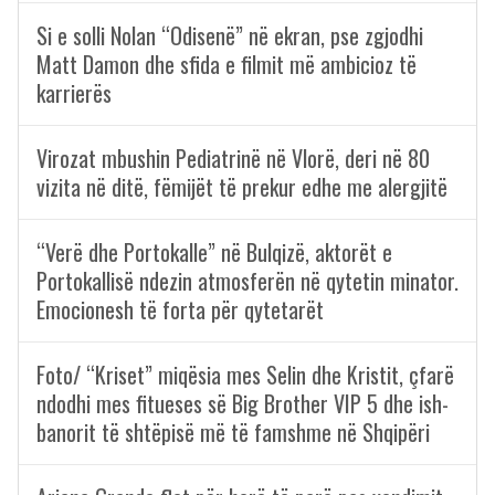
Si e solli Nolan “Odisenë” në ekran, pse zgjodhi
Matt Damon dhe sfida e filmit më ambicioz të
karrierës
Virozat mbushin Pediatrinë në Vlorë, deri në 80
vizita në ditë, fëmijët të prekur edhe me alergjitë
“Verë dhe Portokalle” në Bulqizë, aktorët e
Portokallisë ndezin atmosferën në qytetin minator.
Emocionesh të forta për qytetarët
Foto/ “Kriset” miqësia mes Selin dhe Kristit, çfarë
ndodhi mes fitueses së Big Brother VIP 5 dhe ish-
banorit të shtëpisë më të famshme në Shqipëri