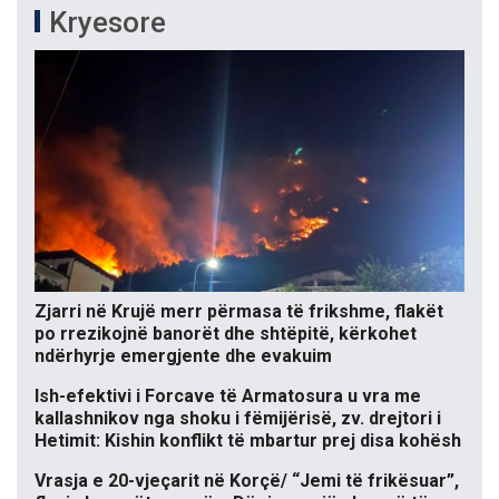
Kryesore
Zjarri në Krujë merr përmasa të frikshme, flakët
po rrezikojnë banorët dhe shtëpitë, kërkohet
ndërhyrje emergjente dhe evakuim
Ish-efektivi i Forcave të Armatosura u vra me
kallashnikov nga shoku i fëmijërisë, zv. drejtori i
Hetimit: Kishin konflikt të mbartur prej disa kohësh
Vrasja e 20-vjeçarit në Korçë/ “Jemi të frikësuar”,