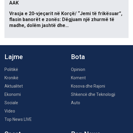
AAK
Vrasja e 20-vjeçarit në Korçë/ “Jemi të frikësuar”,
flasin banorët e zonës: Dëgjuam një zhurmë të
madhe, dolëm jashtë dhe…
Lajme
Bota
Politikë
Opinion
Kronikë
Koment
Aktualitet
Kosova dhe Rajoni
Ekonomi
Shkencë dhe Teknologji
Sociale
Auto
Video
Top News LIVE