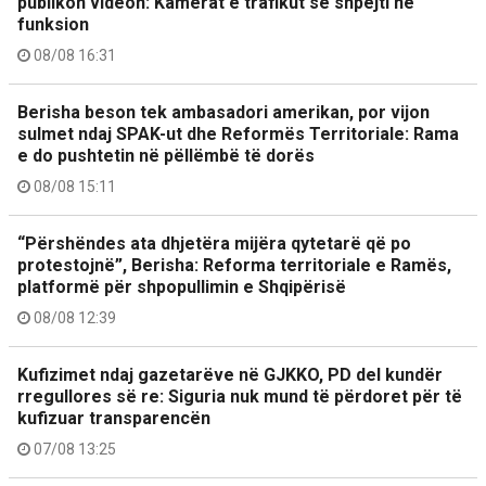
publikon videon: Kamerat e trafikut së shpejti në
funksion
08/08 16:31
Berisha beson tek ambasadori amerikan, por vijon
sulmet ndaj SPAK-ut dhe Reformës Territoriale: Rama
e do pushtetin në pëllëmbë të dorës
08/08 15:11
“Përshëndes ata dhjetëra mijëra qytetarë që po
protestojnë”, Berisha: Reforma territoriale e Ramës,
platformë për shpopullimin e Shqipërisë
08/08 12:39
Kufizimet ndaj gazetarëve në GJKKO, PD del kundër
rregullores së re: Siguria nuk mund të përdoret për të
kufizuar transparencën
07/08 13:25