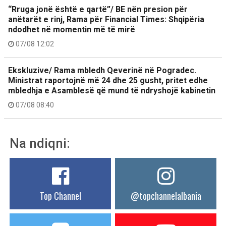
“Rruga jonë është e qartë”/ BE nën presion për
anëtarët e rinj, Rama për Financial Times: Shqipëria
ndodhet në momentin më të mirë
07/08 12:02
Ekskluzive/ Rama mbledh Qeverinë në Pogradec.
Ministrat raportojnë më 24 dhe 25 gusht, pritet edhe
mbledhja e Asamblesë që mund të ndryshojë kabinetin
07/08 08:40
Na ndiqni:
Top Channel
@topchannelalbania