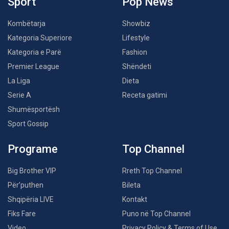
Sport
Pop News
Kombëtarja
Showbiz
Kategoria Superiore
Lifestyle
Kategoria e Parë
Fashion
Premier League
Shëndeti
La Liga
Dieta
Serie A
Receta gatimi
Shumësportësh
Sport Gossip
Programe
Top Channel
Big Brother VIP
Rreth Top Channel
Për’puthen
Bileta
Shqipëria LIVE
Kontakt
Fiks Fare
Puno në Top Channel
Video
Privacy Policy & Terms of Use