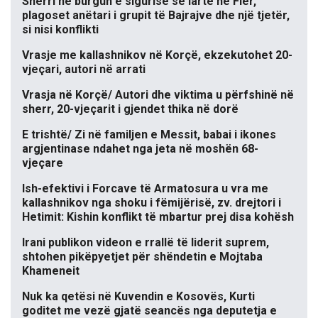
Sherri në burgun e sigurisë së lartë në Fier,
plagoset anëtari i grupit të Bajrajve dhe një tjetër,
si nisi konflikti
Vrasje me kallashnikov në Korçë, ekzekutohet 20-
vjeçari, autori në arrati
Vrasja në Korçë/ Autori dhe viktima u përfshinë në
sherr, 20-vjeçarit i gjendet thika në dorë
E trishtë/ Zi në familjen e Messit, babai i ikones
argjentinase ndahet nga jeta në moshën 68-
vjeçare
Ish-efektivi i Forcave të Armatosura u vra me
kallashnikov nga shoku i fëmijërisë, zv. drejtori i
Hetimit: Kishin konflikt të mbartur prej disa kohësh
Irani publikon videon e rrallë të liderit suprem,
shtohen pikëpyetjet për shëndetin e Mojtaba
Khameneit
Nuk ka qetësi në Kuvendin e Kosovës, Kurti
goditet me vezë gjatë seancës nga deputetja e