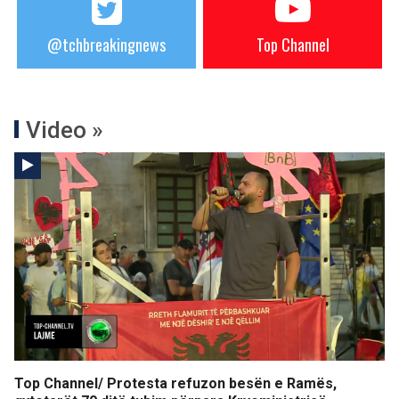
@tchbreakingnews
Top Channel
Video »
Top Channel/ Protesta refuzon besën e Ramës,