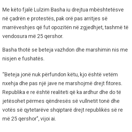
Me këto fjalë Lulzim Basha iu drejtua mbështetësve
në çadrën e protestës, pak orë pas arritjes së
marrëveshjes që fut opozitën në zgjedhjet, tashmë të
vendosura më 25 qershor.
Basha thotë se beteja vazhdon dhe marshimin nis me
nisjen e fushatës.
“Beteja jonë nuk përfundon këtu, kjo është vetëm
nxehja dhe pas një jave ne marshojmë drejt fitores.
Republika e re është realiteti që ka ardhur dhe do të
jetësohet përmes qëndresës së vullnetit tonë dhe
votës së qytetarëve shqiptarë drejt republikës së re
më 25 qershor”, vijoi ai.