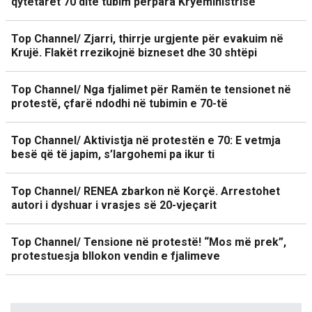
qytetarët 70 ditë tubim përpara Kryeministrisë
Top Channel/ Zjarri, thirrje urgjente për evakuim në
Krujë. Flakët rrezikojnë bizneset dhe 30 shtëpi
Top Channel/ Nga fjalimet për Ramën te tensionet në
protestë, çfarë ndodhi në tubimin e 70-të
Top Channel/ Aktivistja në protestën e 70: E vetmja
besë që të japim, s’largohemi pa ikur ti
Top Channel/ RENEA zbarkon në Korçë. Arrestohet
autori i dyshuar i vrasjes së 20-vjeçarit
Top Channel/ Tensione në protestë! “Mos më prek”,
protestuesja bllokon vendin e fjalimeve