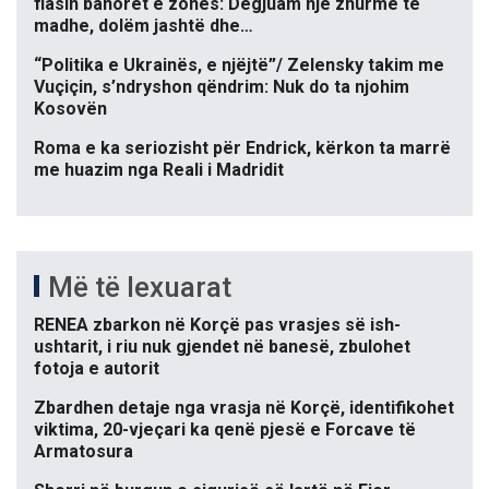
flasin banorët e zonës: Dëgjuam një zhurmë të
madhe, dolëm jashtë dhe…
“Politika e Ukrainës, e njëjtë”/ Zelensky takim me
Vuçiçin, s’ndryshon qëndrim: Nuk do ta njohim
Kosovën
Roma e ka seriozisht për Endrick, kërkon ta marrë
me huazim nga Reali i Madridit
Më të lexuarat
RENEA zbarkon në Korçë pas vrasjes së ish-
ushtarit, i riu nuk gjendet në banesë, zbulohet
fotoja e autorit
Zbardhen detaje nga vrasja në Korçë, identifikohet
viktima, 20-vjeçari ka qenë pjesë e Forcave të
Armatosura