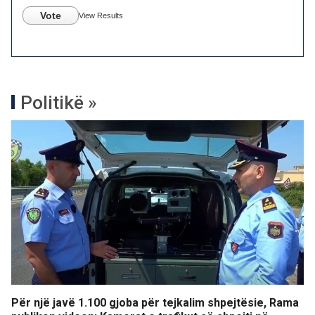
Vote
View Results
Politikë »
Për një javë 1.100 gjoba për tejkalim shpejtësie, Rama