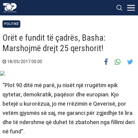
POLITIKË
Orët e fundit të çadrës, Basha:
Marshojmë drejt 25 qershorit!
18/05/2017 00:00
“Plot 90 ditë më parë, ju nisët një rrugëtim epik
qytetar, demokratik, paqësor dhe europian. Kjo
betejë u kurorëzua, jo me rrëzimin e Qeverisë, por
vetëm gjysmës së saj, me garanci për zgjedhje të lira
dhe të ndershme që duhet të zbatohen nga fillimi deri
në fund”.