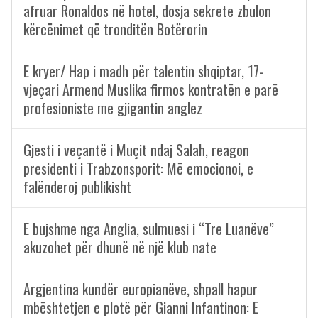
afruar Ronaldos në hotel, dosja sekrete zbulon
kërcënimet që tronditën Botërorin
E kryer/ Hap i madh për talentin shqiptar, 17-
vjeçari Armend Muslika firmos kontratën e parë
profesioniste me gjigantin anglez
Gjesti i veçantë i Muçit ndaj Salah, reagon
presidenti i Trabzonsporit: Më emocionoi, e
falënderoj publikisht
E bujshme nga Anglia, sulmuesi i “Tre Luanëve”
akuzohet për dhunë në një klub nate
Argjentina kundër europianëve, shpall hapur
mbështetjen e plotë për Gianni Infantinon: E