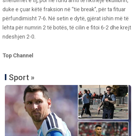
shërbimet e tij, por në fund arriti të rikthejë ekuilibrin,
duke e çuar këtë fraksion në “tie break”, për ta fituar
përfundimisht 7-6. Në setin e dytë, gjërat ishin më të
lehta për numrin 2 të botës, të cilin e fitoi 6-2 dhe krejt
ndeshjen 2-0.
Top Channel
Sport »