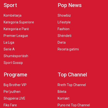
Sport
Pop News
Kombëtarja
Showbiz
Kategoria Superiore
Lifestyle
Kategoria e Parë
Fashion
Premier League
Shëndeti
La Liga
Dieta
Serie A
Receta gatimi
Shumësportësh
Sport Gossip
Programe
Top Channel
Big Brother VIP
Rreth Top Channel
Për’puthen
Bileta
Shqipëria LIVE
Kontakt
Fiks Fare
Puno në Top Channel