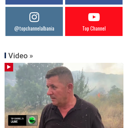
@topchannelalbania
Top Channel
Video »