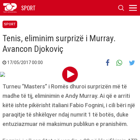
SPORT
SPORT
Tenis, eliminim surprizë i Murray.
Avancon Djokoviç
17/05/2017 00:00
Turneu “Masters” i Romës dhuroi surprizën më të
madhe të tij, eliminimin e Andy Murray. Ai që e arriti
këtë ishte pikërisht italiani Fabio Fognini, i cili bëri një
paraqitje të shkëlqyer ndaj numrit 1 të botës, duke
entuziazmuar në maksimun publikun e pranishëm.