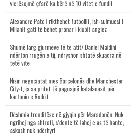
vlerësojmë çfarë ka bërë në 10 vitet e fundit
Alexandre Pato i rikthehet futbollit, ish-sulmuesi i
Milanit gati të bëhet pronar i klubit anglez
Shumë larg gjurmëve të të atit/ Daniel Maldini
ndërton rrugën e tij, ndryshon shtatë skuadra në
tetë vite
Nisin negociatat mes Barcelonës dhe Manchester
City-t, ja sa pritet të paguajnë katalanasit për
kartonin e Rodrit
Dëshmia tronditëse në gjyqin për Maradonën: Nuk
ngrihej nga shtrati, s’donte të lahej e as të hante,
askush nuk ndërhyri