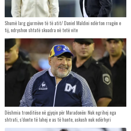
Shumë larg gjurmëve të të atit/ Daniel Maldini ndërton rrugën e
tij, ndryshon shtatë skuadra në tetë vite
Dëshmia tronditëse në gjyqin për Maradonën: Nuk ngrihej nga
shtrati, s’donte të lahej e as të hante, askush nuk ndërhyri