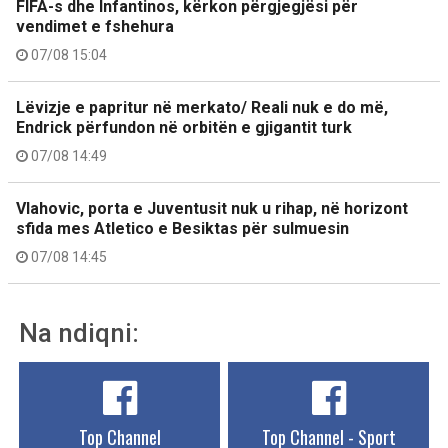
FIFA-s dhe Infantinos, kërkon përgjegjësi për
vendimet e fshehura
07/08 15:04
Lëvizje e papritur në merkato/ Reali nuk e do më,
Endrick përfundon në orbitën e gjigantit turk
07/08 14:49
Vlahovic, porta e Juventusit nuk u rihap, në horizont
sfida mes Atletico e Besiktas për sulmuesin
07/08 14:45
Na ndiqni:
Top Channel
Top Channel - Sport