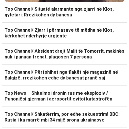
Top Channel/ Situatë alarmante nga zjarri në Klos,
qytetari: Rrezikohen dy banesa
Top Channel/ Zjarr i përmasave të mëdha në Klos,
kërkohet ndërhyrje urgjente
Top Channel/ Aksident drejt Malit të Tomorrit, makinës
nuk i punuan frenat, plagosen 7 persona
Top Channel/ Përfshihet nga flakët një magazinë në
Bulqizë, rrezikohen edhe dy banesat pranë saj
Top News – Shkelmoi dronin rus me eksploziv /
Punonjësi gjerman i aeroportit evitoi katastrofën
Top Channel/ Shkatërrim, por edhe sekuestrim! BBC:
Rusia i ka marrë mbi 34 mijë prona ukrainasve