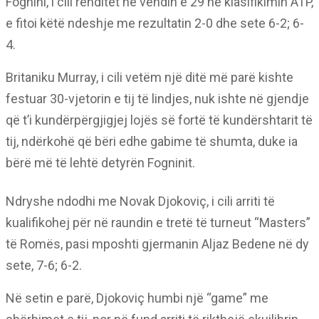
Fognini, i cili renditet në vendin e 29 në klasifikimin ATP,
e fitoi këtë ndeshje me rezultatin 2-0 dhe sete 6-2; 6-
4.
Britaniku Murray, i cili vetëm një ditë më parë kishte
festuar 30-vjetorin e tij të lindjes, nuk ishte në gjendje
që t’i kundërpërgjigjej lojës së fortë të kundërshtarit të
tij, ndërkohë që bëri edhe gabime të shumta, duke ia
bërë më të lehtë detyrën Fogninit.
Ndryshe ndodhi me Novak Djokoviç, i cili arriti të
kualifikohej për në raundin e tretë të turneut “Masters”
të Romës, pasi mposhti gjermanin Aljaz Bedene në dy
sete, 7-6; 6-2.
Në setin e parë, Djokoviç humbi një “game” me