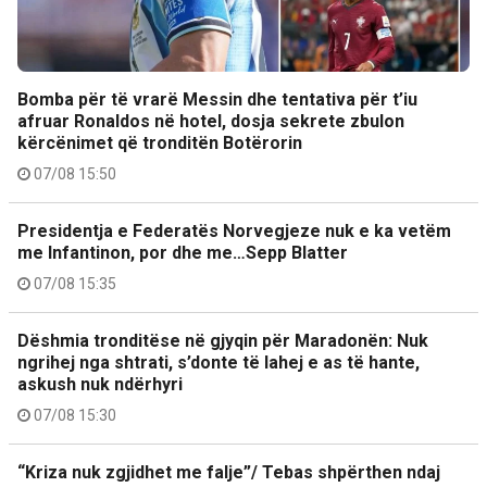
Bomba për të vrarë Messin dhe tentativa për t’iu
afruar Ronaldos në hotel, dosja sekrete zbulon
kërcënimet që tronditën Botërorin
07/08 15:50
Presidentja e Federatës Norvegjeze nuk e ka vetëm
me Infantinon, por dhe me…Sepp Blatter
07/08 15:35
Dëshmia tronditëse në gjyqin për Maradonën: Nuk
ngrihej nga shtrati, s’donte të lahej e as të hante,
askush nuk ndërhyri
07/08 15:30
“Kriza nuk zgjidhet me falje”/ Tebas shpërthen ndaj