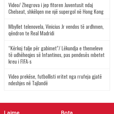
Video/ Zhegrova i jep fitoren Juventusit ndaj
Chelseat, shkëlqen me një supergol në Hong Kong
Mbyllet telenovela, Vinicius Jr vendos të ardhmen,
qëndron te Real Madridi
“Kërkoj falje për gabimet”/ Lëkundja e themeleve
të udhëheqjes së Infantinos, pas pendesës mbetet
kreu i FIFA-s
Video prekëse, futbollisti vritet nga rrufeja gjatë
ndeshjes në Tajlandë
Lajme
Bota