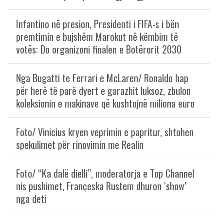
Infantino në presion, Presidenti i FIFA-s i bën
premtimin e bujshëm Marokut në këmbim të
votës: Do organizoni finalen e Botërorit 2030
Nga Bugatti te Ferrari e McLaren/ Ronaldo hap
për herë të parë dyert e garazhit luksoz, zbulon
koleksionin e makinave që kushtojnë miliona euro
Foto/ Vinicius kryen veprimin e papritur, shtohen
spekulimet për rinovimin me Realin
Foto/ “Ka dalë dielli”, moderatorja e Top Channel
nis pushimet, Françeska Rustem dhuron ‘show’
nga deti