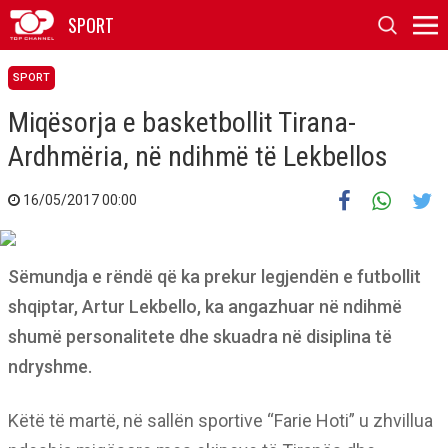
SPORT
SPORT
Miqësorja e basketbollit Tirana-
Ardhmëria, në ndihmë të Lekbellos
16/05/2017 00:00
Sëmundja e rëndë që ka prekur legjendën e futbollit
shqiptar, Artur Lekbello, ka angazhuar në ndihmë
shumë personalitete dhe skuadra në disiplina të
ndryshme.
Këtë të martë, në sallën sportive “Farie Hoti” u zhvillua