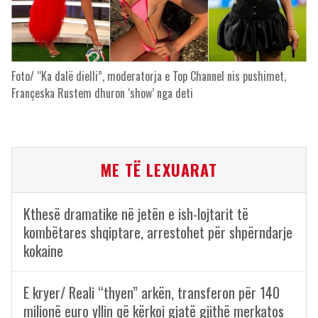
Foto/ “Ka dalë dielli”, moderatorja e Top Channel nis pushimet,
Françeska Rustem dhuron ‘show’ nga deti
ME TË LEXUARAT
Kthesë dramatike në jetën e ish-lojtarit të
kombëtares shqiptare, arrestohet për shpërndarje
kokaine
E kryer/ Reali “thyen” arkën, transferon për 140
milionë euro yllin që kërkoi gjatë gjithë merkatos