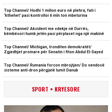
Top Channel/ Hodhi 1 milion euro në plehra, fati i
‘kthehet’ pasi kontrolloi 6 mln ton mbeturina
Top Channel/ Aksident me vdekje në Durrës,
këmbësori humb jetën pasi përplaset nga një makinë
Top Channel/ Michigan, tronditen demokratët/
Zgjedhjet promare për Senatin i fiton Abdul El-Sayed
Top Channel/ Rumania forcon mbrojtjen/ Do vendosë
sisteme anti-dron përgjatë lumit Danub
SPORT • KRYESORE