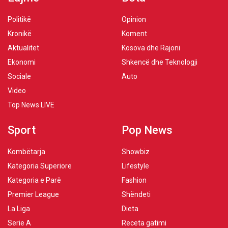
Politikë
Opinion
Kronikë
Koment
Aktualitet
Kosova dhe Rajoni
Ekonomi
Shkencë dhe Teknologji
Sociale
Auto
Video
Top News LIVE
Sport
Pop News
Kombëtarja
Showbiz
Kategoria Superiore
Lifestyle
Kategoria e Parë
Fashion
Premier League
Shëndeti
La Liga
Dieta
Serie A
Receta gatimi