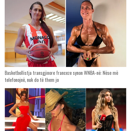
Basketbollistja transgjinore franceze synon WNBA-në: Nëse më
telefonojnë, nuk do të them jo