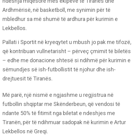
ndeshja miqësore mes ekipeve të Tiranës dhe
Ardhmërisë, në basketboll, me synimin për të
mbledhur sa më shumë të ardhura për kurimin e
Lekbellos.
Pallati i Sportit në kryeqytet u mbush jo pak me tifozë,
që kontribuan vullnetarisht – përveç çmimit të biletës
– edhe me donacione shtesë si ndihmë për kurimin e
sëmundjes së ish-futbollistit të njohur dhe ish-
drejtuesit të Tiranës.
Më parë, një nismë e ngjashme u regjistrua në
futbollin shqiptar me Skënderbeun, që vendosi të
ndante 50% të fitimit nga biletat e ndeshjes me
Tiranën, për të ndihmuar sadopak në kurimin e Artur
Lekbellos në Greqi.