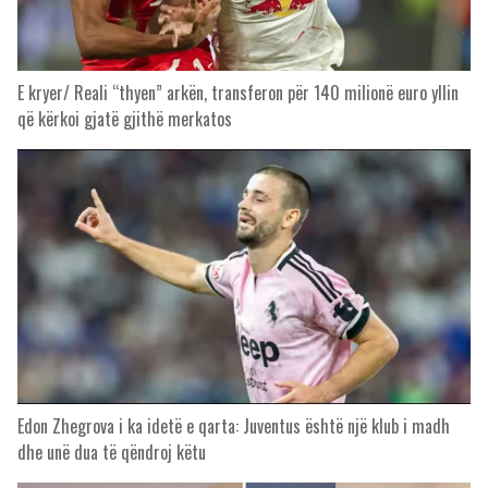
E kryer/ Reali “thyen” arkën, transferon për 140 milionë euro yllin
që kërkoi gjatë gjithë merkatos
Edon Zhegrova i ka idetë e qarta: Juventus është një klub i madh
dhe unë dua të qëndroj këtu