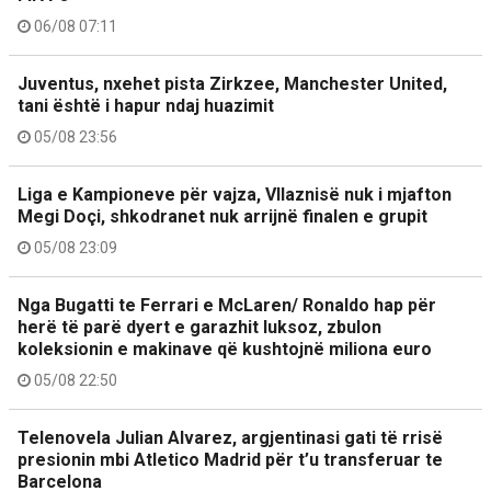
06/08 07:11
Juventus, nxehet pista Zirkzee, Manchester United,
tani është i hapur ndaj huazimit
05/08 23:56
Liga e Kampioneve për vajza, Vllaznisë nuk i mjafton
Megi Doçi, shkodranet nuk arrijnë finalen e grupit
05/08 23:09
Nga Bugatti te Ferrari e McLaren/ Ronaldo hap për
herë të parë dyert e garazhit luksoz, zbulon
koleksionin e makinave që kushtojnë miliona euro
05/08 22:50
Telenovela Julian Alvarez, argjentinasi gati të rrisë
presionin mbi Atletico Madrid për t’u transferuar te
Barcelona