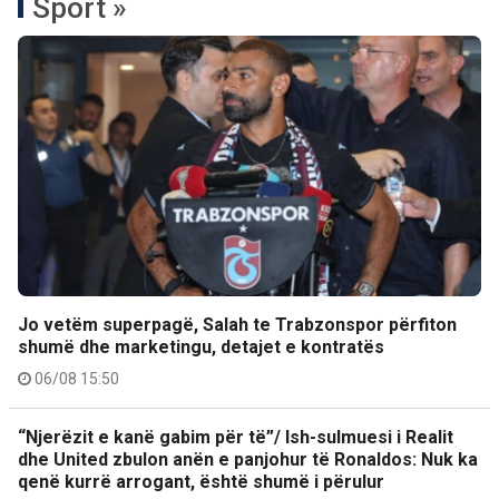
Sport »
Jo vetëm superpagë, Salah te Trabzonspor përfiton
shumë dhe marketingu, detajet e kontratës
06/08 15:50
“Njerëzit e kanë gabim për të”/ Ish-sulmuesi i Realit
dhe United zbulon anën e panjohur të Ronaldos: Nuk ka
qenë kurrë arrogant, është shumë i përulur