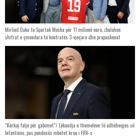
Mirlind Daku te Spartak Moska për 11 milionë euro, zbulohen
shifrat e çmendura të kontratës 3-vjeçare dhe prapaskenat
“Kërkoj falje për gabimet”/ Lëkundja e themeleve të udhëheqjes së
Infantinos, pas pendesës mbetet kreu i FIFA-s