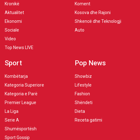
Kronikë
Koment
Aktualitet
Kosova dhe Rajoni
Ekonomi
Shkencë dhe Teknologji
Sociale
Auto
Video
Top News LIVE
Sport
Pop News
Kombëtarja
Showbiz
Kategoria Superiore
Lifestyle
Kategoria e Parë
Fashion
Premier League
Shëndeti
La Liga
Dieta
Serie A
Receta gatimi
Shumësportësh
Sport Gossip