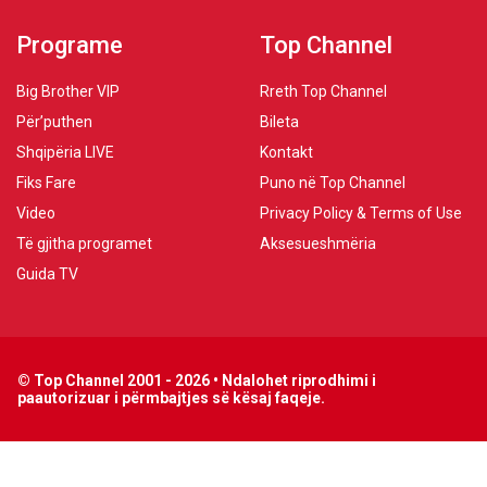
Programe
Top Channel
Big Brother VIP
Rreth Top Channel
Për’puthen
Bileta
Shqipëria LIVE
Kontakt
Fiks Fare
Puno në Top Channel
Video
Privacy Policy & Terms of Use
Të gjitha programet
Aksesueshmëria
Guida TV
© Top Channel 2001 - 2026 • Ndalohet riprodhimi i
paautorizuar i përmbajtjes së kësaj faqeje.