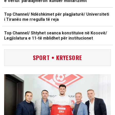
e Veriut ‘paralajmëron’ kundër militarizimit
Top Channel/ Ndëshkimet për plagjiaturë/ Universiteti
i Tiranës me rregulla të reja
Top Channel/ Shtyhet seanca konstituive në Kosovë/
Legjislatura e 11-të mblidhet për institucionet
SPORT • KRYESORE