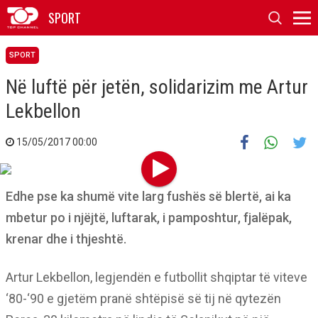
SPORT
SPORT
Në luftë për jetën, solidarizim me Artur
Lekbellon
15/05/2017 00:00
Edhe pse ka shumë vite larg fushës së blertë, ai ka
mbetur po i njëjtë, luftarak, i pamposhtur, fjalëpak,
krenar dhe i thjeshtë.
Artur Lekbellon, legjendën e futbollit shqiptar të viteve
‘80-‘90 e gjetëm pranë shtëpisë së tij në qytezën