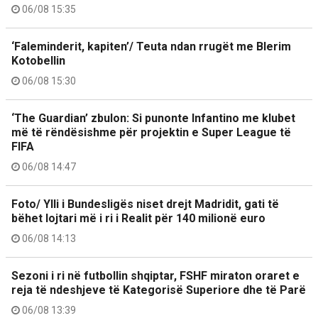
06/08 15:35
‘Faleminderit, kapiten’/ Teuta ndan rrugët me Blerim
Kotobellin
06/08 15:30
‘The Guardian’ zbulon: Si punonte Infantino me klubet
më të rëndësishme për projektin e Super League të
FIFA
06/08 14:47
Foto/ Ylli i Bundesligës niset drejt Madridit, gati të
bëhet lojtari më i ri i Realit për 140 milionë euro
06/08 14:13
Sezoni i ri në futbollin shqiptar, FSHF miraton oraret e
reja të ndeshjeve të Kategorisë Superiore dhe të Parë
06/08 13:39