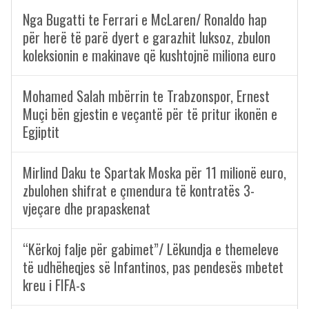
Nga Bugatti te Ferrari e McLaren/ Ronaldo hap
për herë të parë dyert e garazhit luksoz, zbulon
koleksionin e makinave që kushtojnë miliona euro
Mohamed Salah mbërrin te Trabzonspor, Ernest
Muçi bën gjestin e veçantë për të pritur ikonën e
Egjiptit
Mirlind Daku te Spartak Moska për 11 milionë euro,
zbulohen shifrat e çmendura të kontratës 3-
vjeçare dhe prapaskenat
“Kërkoj falje për gabimet”/ Lëkundja e themeleve
të udhëheqjes së Infantinos, pas pendesës mbetet
kreu i FIFA-s