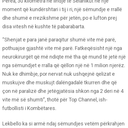
Perea, 30 kilometra në lindje të Selanikut në një
moment që kundërshtari i tij i ri, një sëmundje e rrallë
dhe shumë e rrezikshme për jetën, po e lufton prej
disa vitesh në kushte të pabarabarta.
“Shenjat e para janë paraqitur shumë vite më parë,
pothuajse gjashtë vite më parë. Fatkeqësisht një nga
neurokirurgët që më ndiqte më tha që mund të jetë një
nga sëmundjet e rralla që qëllon një në 1 milion njerëz.
Nuk ke dhimbje, por nervat nuk ushqejnë qelizat e
muskujve dhe muskujt dalëngadalë tkurren dhe që
çon në paralizë dhe jetëgjatësia shkon nga 2 deri në 4
vite më së shumti”, thotë për Top Channel, ish-
futbollisti i Kombëtares.
Lekbello ka si armë ndaj sëmundjes vetëm përkrahjen