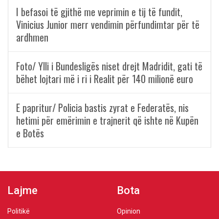
I befasoi të gjithë me veprimin e tij të fundit,
Vinicius Junior merr vendimin përfundimtar për të
ardhmen
Foto/ Ylli i Bundesligës niset drejt Madridit, gati të
bëhet lojtari më i ri i Realit për 140 milionë euro
E papritur/ Policia bastis zyrat e Federatës, nis
hetimi për emërimin e trajnerit që ishte në Kupën
e Botës
Lajme
Bota
Politikë
Opinion