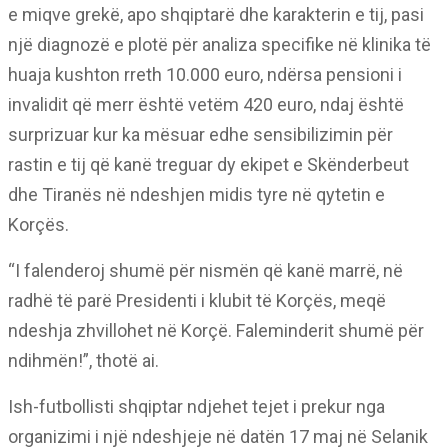
e miqve grekë, apo shqiptarë dhe karakterin e tij, pasi
një diagnozë e plotë për analiza specifike në klinika të
huaja kushton rreth 10.000 euro, ndërsa pensioni i
invalidit që merr është vetëm 420 euro, ndaj është
surprizuar kur ka mësuar edhe sensibilizimin për
rastin e tij që kanë treguar dy ekipet e Skënderbeut
dhe Tiranës në ndeshjen midis tyre në qytetin e
Korçës.
“I falenderoj shumë për nismën që kanë marrë, në
radhë të parë Presidenti i klubit të Korçës, meqë
ndeshja zhvillohet në Korçë. Faleminderit shumë për
ndihmën!”, thotë ai.
Ish-futbollisti shqiptar ndjehet tejet i prekur nga
organizimi i një ndeshjeje në datën 17 maj në Selanik