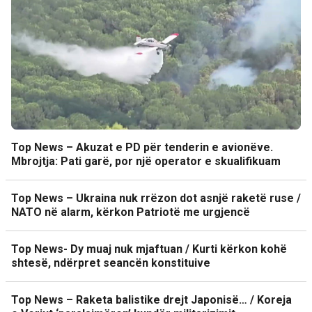
Top News – Akuzat e PD për tenderin e avionëve.
Mbrojtja: Pati garë, por një operator e skualifikuam
Top News – Ukraina nuk rrëzon dot asnjë raketë ruse /
NATO në alarm, kërkon Patriotë me urgjencë
Top News- Dy muaj nuk mjaftuan / Kurti kërkon kohë
shtesë, ndërpret seancën konstituive
Top News – Raketa balistike drejt Japonisë… / Koreja