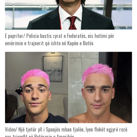
E papritur/ Policia bastis zyrat e Federatës, nis hetimi për
emërimin e trajnerit që ishte në Kupën e Botës
Video/ Një tjetër yll i Spanjës mban fjalën, lyen flokët ngjyrë rozë
pas triumfit në Botërorin e Amerikës