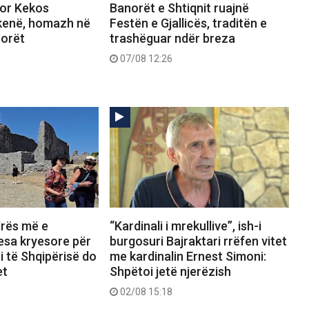
or Kekos
Banorët e Shtiqnit ruajnë
skenë, homazh në
Festën e Gjallicës, traditën e
torët
trashëguar ndër breza
07/08 12:26
drës më e
“Kardinali i mrekullive”, ish-i
lesa kryesore për
burgosuri Bajraktari rrëfen vitet
i të Shqipërisë do
me kardinalin Ernest Simoni:
et
Shpëtoi jetë njerëzish
02/08 15:18