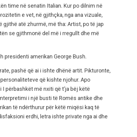
ën time në senatin Italian. Kur po dilnim në
ozitetin e vet, në gjithçka, nga ana vizuale,
 gjithë atë zhurmë, më tha: Artist, po të jap
etën se gjithmonë del më i rregullt dhe më
h presidenti amerikan George Bush.
rate, pashë që ai i ishte dhënë artit. Pikturonte,
 personaliteteve që kishte njohur. Apo
 I përbashkët më nxiti që t’ja bëj këtë
interpretimi i një busti të Romës antike dhe
ikan të ndërthurur për këtë miqësi kaq të
sfaksioni erdhi, letra ishte private nga ai dhe