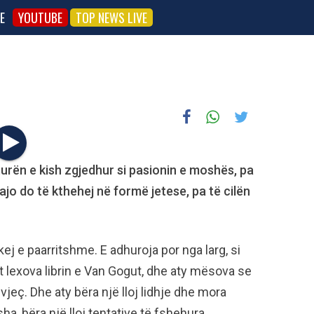
E
YOUTUBE
TOP NEWS LIVE
turën e kish zgjedhur si pasionin e moshës, pa
ajo do të kthehej në formë jetese, pa të cilën
ej e paarritshme. E adhuroja por nga larg, si
t lexova librin e Van Gogut, dhe aty mësova se
vjeç. Dhe aty bëra një lloj lidhje dhe mora
sha, bëra një lloj tentative të fshehura