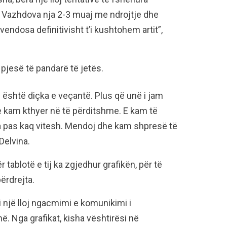
 Vazhdova nja 2-3 muaj me ndrojtje dhe
endosa definitivisht t’i kushtohem artit”,
 pjesë të pandarë të jetës.
 është diçka e veçantë. Plus që unë i jam
 kam kthyer në të përditshme. E kam të
 pas kaq vitesh. Mendoj dhe kam shpresë të
Delvina.
 tablotë e tij ka zgjedhur grafikën, për të
ërdrejta.
oi një lloj ngacmimi e komunikimi i
ë. Nga grafikat, kisha vështirësi në