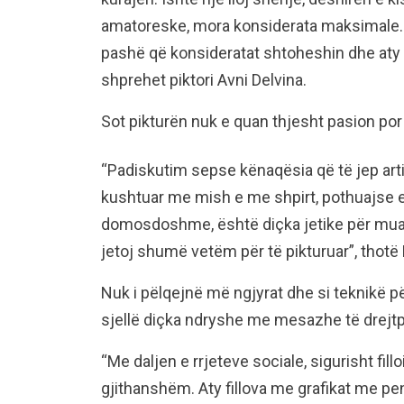
amatoreske, mora konsiderata maksimale.
pashë që konsideratat shtoheshin dhe aty v
shprehet piktori Avni Delvina.
Sot pikturën nuk e quan thjesht pasion por
“Padiskutim sepse kënaqësia që të jep arti
kushtuar me mish e me shpirt, pothuajse e
domosdoshme, është diçka jetike për mua
jetoj shumë vetëm për të pikturuar”, thotë 
Nuk i pëlqejnë më ngjyrat dhe si teknikë për
sjellë diçka ndryshe me mesazhe të drejtp
“Me daljen e rrjeteve sociale, sigurisht fill
gjithanshëm. Aty fillova me grafikat me pen