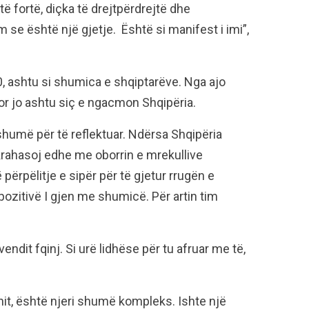
ë fortë, diçka të drejtpërdrejtë dhe
se është një gjetje. Është si manifest i imi”,
‘90, ashtu si shumica e shqiptarëve. Nga ajo
 por jo ashtu siç e ngacmon Shqipëria.
ë shumë për të reflektuar. Ndërsa Shqipëria
ahasoj edhe me oborrin e mrekullive
përpëlitje e sipër për të gjetur rrugën e
zitivë I gjen me shumicë. Për artin tim
endit fqinj. Si urë lidhëse për tu afruar me të,
it, është njeri shumë kompleks. Ishte një