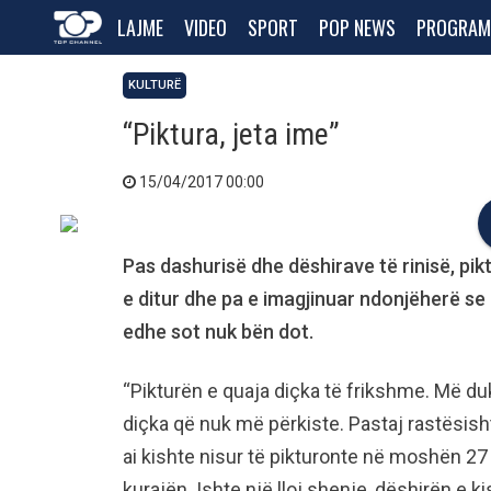
LAJME
VIDEO
SPORT
POP NEWS
PROGRAM
KULTURË
“Piktura, jeta ime”
15/04/2017 00:00
Pas dashurisë dhe dëshirave të rinisë, pik
e ditur dhe pa e imagjinuar ndonjëherë se 
edhe sot nuk bën dot.
“Pikturën e quaja diçka të frikshme. Më duk
diçka që nuk më përkiste. Pastaj rastësish
ai kishte nisur të pikturonte në moshën 27 
kurajën. Ishte një lloj shenje, dëshirën e ki