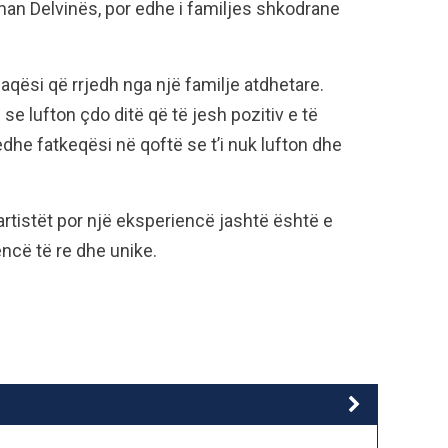
man Delvinës, por edhe i familjes shkodrane
naqësi që rrjedh nga një familje atdhetare.
e lufton çdo ditë që të jesh pozitiv e të
dhe fatkeqësi në qoftë se t’i nuk lufton dhe
rtistët por një eksperiencë jashtë është e
cë të re dhe unike.