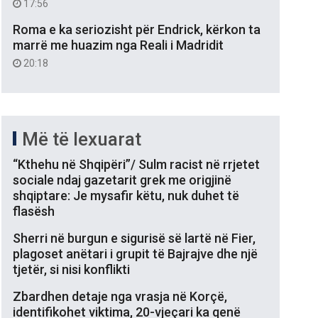
17:56
Roma e ka seriozisht për Endrick, kërkon ta
marrë me huazim nga Reali i Madridit
20:18
Më të lexuarat
“Kthehu në Shqipëri”/ Sulm racist në rrjetet
sociale ndaj gazetarit grek me origjinë
shqiptare: Je mysafir këtu, nuk duhet të
flasësh
Sherri në burgun e sigurisë së lartë në Fier,
plagoset anëtari i grupit të Bajrajve dhe një
tjetër, si nisi konflikti
Zbardhen detaje nga vrasja në Korçë,
identifikohet viktima, 20-vjeçari ka qenë