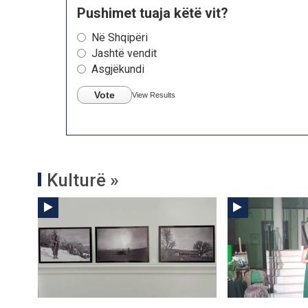
Pushimet tuaja këtë vit?
Në Shqipëri
Jashtë vendit
Asgjëkundi
Vote
View Results
Kulturë »