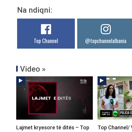
Na ndiqni:
Top Channel
@topchannelalbania
Video »
Lajmet kryesore të ditës – Top
Top Channel/ 