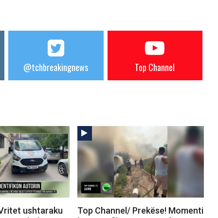
@tchbreakingnews
Top Channel
Vritet ushtaraku
Top Channel/ Prekëse! Momenti