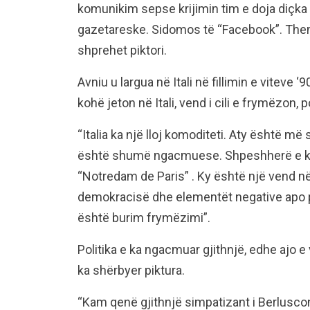
komunikim sepse krijimin tim e doja diçka t
gazetareske. Sidomos të “Facebook”. Them 
shprehet piktori.
Avniu u largua në Itali në fillimin e viteve 
kohë jeton në Itali, vend i cili e frymëzon,
“Italia ka një lloj komoditeti. Aty është m
është shumë ngacmuese. Shpeshherë e kr
“Notredam de Paris” . Ky është një vend në 
demokracisë dhe elementët negative apo po
është burim frymëzimi”.
Politika e ka ngacmuar gjithnjë, edhe ajo e v
ka shërbyer piktura.
“Kam qenë gjithnjë simpatizant i Berluscon