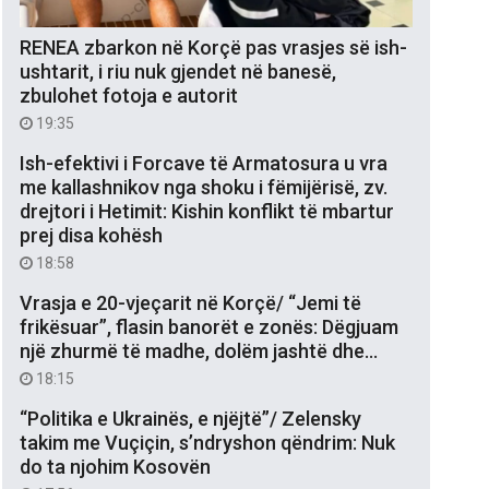
RENEA zbarkon në Korçë pas vrasjes së ish-
ushtarit, i riu nuk gjendet në banesë,
zbulohet fotoja e autorit
19:35
Ish-efektivi i Forcave të Armatosura u vra
me kallashnikov nga shoku i fëmijërisë, zv.
drejtori i Hetimit: Kishin konflikt të mbartur
prej disa kohësh
18:58
Vrasja e 20-vjeçarit në Korçë/ “Jemi të
frikësuar”, flasin banorët e zonës: Dëgjuam
një zhurmë të madhe, dolëm jashtë dhe…
18:15
“Politika e Ukrainës, e njëjtë”/ Zelensky
takim me Vuçiçin, s’ndryshon qëndrim: Nuk
do ta njohim Kosovën