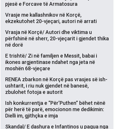
pjesë e Forcave të Armatosura
Vrasje me kallashnikov në Korçë,
ekzekutohet 20-vjeçari, autori në arrati
Vrasja në Korçë/ Autori dhe viktima u
përfshinë në sherr, 20-vjeçarit i gjendet thika
në dorë
E trishtë/ Zi në familjen e Messit, babai i
ikones argjentinase ndahet nga jeta në
moshën 68-vjeçare
RENEA zbarkon në Korçë pas vrasjes së ish-
ushtarit, i riu nuk gjendet në banesë,
zbulohet fotoja e autorit
Ish konkurrentja e “Për’Puthen” bëhet nënë
për herë të parë, emocionon me dedikimin:
Dielli im, gjithçka e imja
Skandal/ E dashura e Infantinos u pagua nga