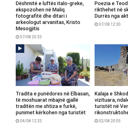
Dëshmitë e luftës italo-greke,
Poezia e Teod
ekspozohen në Maliq
rikthehet në 
fotografitë dhe ditari i
Durrës nga ak
arkeologut arvanitas, Kristo
07/08 12:30
Mesogjitis
07/08 20:33
Tradita e punëdores në Elbasan,
Kalaja e Shko
të moshuarat mbajnë gjallë
vizituara, nda
traditën me shtiza e furkë,
turistët në Ver
punimet kërkohen nga turistët
rikonstruktoh
04/08 12:33
02/08 20:05