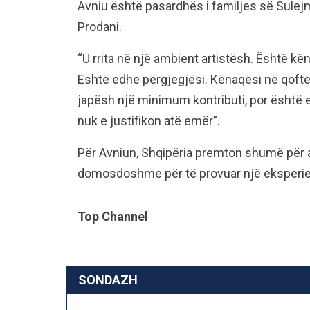
Avniu është pasardhës i familjes së Sulej
Prodani.
“U rrita në një ambient artistësh. Është kë
Është edhe përgjegjësi. Kënaqësi në qoftë s
japësh një minimum kontributi, por është e
nuk e justifikon atë emër”.
Për Avniun, Shqipëria premton shumë për a
domosdoshme për të provuar një eksperien
Top Channel
SONDAZH