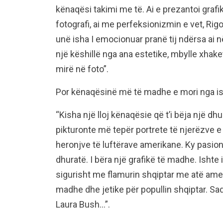
kënaqësi takimi me të. Ai e prezantoi grafik
fotografi, ai me perfeksionizmin e vet, Rigor
unë isha I emocionuar pranë tij ndërsa ai në
një këshillë nga ana estetike, mbylle xhak
mirë në foto”.
Por kënaqësinë më të madhe e mori nga is
“Kisha një lloj kënaqësie që t’i bëja një dhu
pikturonte më tepër portrete të njerëzve e
heronjve të luftërave amerikane. Ky pasioni
dhuratë. I bëra një grafikë të madhe. Ishte 
sigurisht me flamurin shqiptar me atë amer
madhe dhe jetike për popullin shqiptar. Sadi
Laura Bush…”.