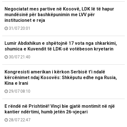
Negociatat mes partive në Kosovë, LDK lë të hapur
mundësinë për bashkëpunimin me LVV për
institucionet e reja
31/07 20:01
Lumir Abdixhikun e shpëtojnë 17 vota nga shkarkimi,
shumica e Kuvendit të LDK-së votëbeson kryetarin
30/07 21:40
Kongresisti amerikan i kërkon Serbisë t’i ndalë
kërcënimet ndaj Kosovës: Shkëputu edhe nga Rusia,
Kina e Irani
29/07 08:10
E rëndë në Prishtinë! Vinçi bie gjatë montimit në një
kantier ndërtimi, humb jetën 26-vjeçari
28/07 22:47