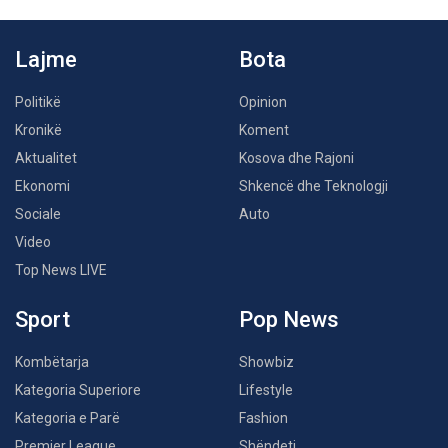
Lajme
Bota
Politikë
Opinion
Kronikë
Koment
Aktualitet
Kosova dhe Rajoni
Ekonomi
Shkencë dhe Teknologji
Sociale
Auto
Video
Top News LIVE
Sport
Pop News
Kombëtarja
Showbiz
Kategoria Superiore
Lifestyle
Kategoria e Parë
Fashion
Premier League
Shëndeti