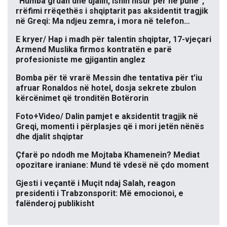
“Humba gruan dhe djalin, ishin nisur për në punë”,
rrëfimi rrëqethës i shqiptarit pas aksidentit tragjik
në Greqi: Ma ndjeu zemra, i mora në telefon…
E kryer/ Hap i madh për talentin shqiptar, 17-vjeçari
Armend Muslika firmos kontratën e parë
profesioniste me gjigantin anglez
Bomba për të vrarë Messin dhe tentativa për t’iu
afruar Ronaldos në hotel, dosja sekrete zbulon
kërcënimet që tronditën Botërorin
Foto+Video/ Dalin pamjet e aksidentit tragjik në
Greqi, momenti i përplasjes që i mori jetën nënës
dhe djalit shqiptar
Çfarë po ndodh me Mojtaba Khamenein? Mediat
opozitare iraniane: Mund të vdesë në çdo moment
Gjesti i veçantë i Muçit ndaj Salah, reagon
presidenti i Trabzonsporit: Më emocionoi, e
falënderoj publikisht