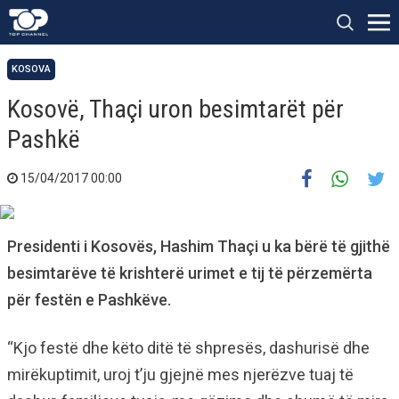
KOSOVA
Kosovë, Thaçi uron besimtarët për
Pashkë
15/04/2017 00:00
Presidenti i Kosovës, Hashim Thaçi u ka bërë të gjithë
besimtarëve të krishterë urimet e tij të përzemërta
për festën e Pashkëve.
“Kjo festë dhe këto ditë të shpresës, dashurisë dhe
mirëkuptimit, uroj t’ju gjejnë mes njerëzve tuaj të