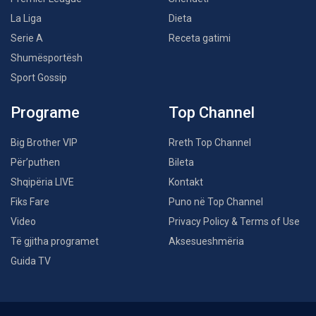
La Liga
Dieta
Serie A
Receta gatimi
Shumësportësh
Sport Gossip
Programe
Top Channel
Big Brother VIP
Rreth Top Channel
Për’puthen
Bileta
Shqipëria LIVE
Kontakt
Fiks Fare
Puno në Top Channel
Video
Privacy Policy & Terms of Use
Të gjitha programet
Aksesueshmëria
Guida TV