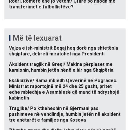
Rodri, Romero dhe jo vetëm/ Çfarë po ndodh me
transferimet e futbollistëve?
Më të lexuarat
Vajza e ish-ministrit Beqaj heq dorë nga shtetësia
shqiptare, dekreti miratohet nga Presidenti
Aksident tragjik në Greqi/ Makina përplaset me
kamionin, humbin jetën nënë e bir nga Shqipëria
Ekskluzive/ Rama mbledh Qeverinë në Pogradec.
Ministrat raportojnë më 24 dhe 25 gusht, pritet
edhe mbledhja e Asamblesë që mund të ndryshojë
kabinetin
Tragjike/ Po ktheheshin në Gjermani pas
pushimeve në vendlindje, humbin jetën në aksident
tre anëtarët e familjes nga Kosova