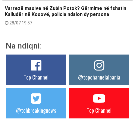
Varrezë masive në Zubin Potok? Gërmime në fshatin
Kalludër në Kosovë, policia ndalon dy persona
28/07 19:57
Na ndiqni:
Top Channel
@topchannelalbania
@tchbreakingnews
Top Channel