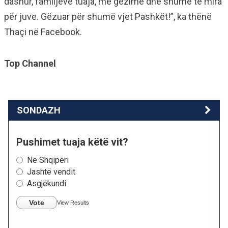
dashur, familjeve tuaja, me gëzime dhe shumë të mira
për juve. Gëzuar për shumë vjet Pashkët!”, ka thënë
Thaçi në Facebook.
Top Channel
SONDAZH
Pushimet tuaja këtë vit?
Në Shqipëri
Jashtë vendit
Asgjëkundi
Vote
View Results