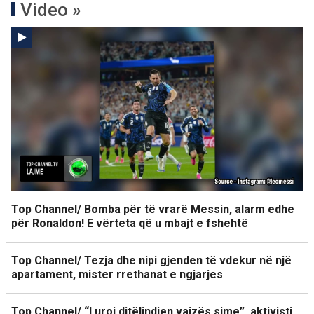
Video »
Top Channel/ Bomba për të vrarë Messin, alarm edhe
për Ronaldon! E vërteta që u mbajt e fshehtë
Top Channel/ Tezja dhe nipi gjenden të vdekur në një
apartament, mister rrethanat e ngjarjes
Top Channel/ “I uroj ditëlindjen vajzës sime”, aktivisti