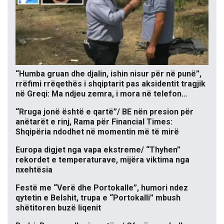
“Humba gruan dhe djalin, ishin nisur për në punë”,
rrëfimi rrëqethës i shqiptarit pas aksidentit tragjik
në Greqi: Ma ndjeu zemra, i mora në telefon…
“Rruga jonë është e qartë”/ BE nën presion për
anëtarët e rinj, Rama për Financial Times:
Shqipëria ndodhet në momentin më të mirë
Europa digjet nga vapa ekstreme/ “Thyhen”
rekordet e temperaturave, mijëra viktima nga
nxehtësia
Festë me “Verë dhe Portokalle”, humori ndez
qytetin e Belshit, trupa e “Portokalli” mbush
shëtitoren buzë liqenit