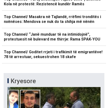
Kola në protestë: Rezistencë kundër Ramës
Top Channel/ Masakra në Tajlandë, rrëfimi tronditës i
nxënëses: Mendova se nuk do ta shihja më nënën
Top Channel/ “Janë munduar të na intimidojnë”,
protestuesit në bulevard me thirrje: Rama SPAK-YOU
Top Channel/ Goditet rrjeti i trafikimit të emigrantëve!
78 të arrestuar, sekuestrohen 18 skafe
Kryesore