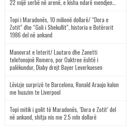
22 mijë serbë në arenë, e kisha ndarë mendjen…
Topi i Maradonës, 10 milionë dollarë/ “Dora e
Zotit” dhe “Goli i Shekullit”, historia e Botërorit
1986 del në ankand
Manovrat e Interit/ Lautaro dhe Zanetti
telefonojnë Romero, por Oaktree është i
palëkundur, Diaby drejt Bayer Leverkuesen
Lëvizje surprizë te Barcelona, Ronald Araujo kalon
me huazim te Liverpool
Topi mitik i golit të Maradonës, ‘Dora e Zotit’ del
në ankand, shitja nis me 2.5 mln dollarë