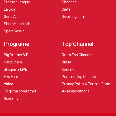
Premier League
Shëndeti
La Liga
Dieta
Serie A
Receta gatimi
Shumësportësh
Sport Gossip
Programe
Top Channel
Big Brother VIP
Rreth Top Channel
Për’puthen
Bileta
Shqipëria LIVE
Kontakt
Fiks Fare
Puno në Top Channel
Video
Privacy Policy & Terms of Use
Të gjitha programet
Aksesueshmëria
Guida TV