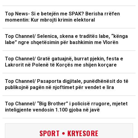
Top News- Si e betejën me SPAK? Berisha rrëfen
momentin: Kur mbrojti krimin elektoral
Top Channel/ Selenica, skena e traditës labe, “kënga
labe” ngre shqetësimin për bashkimin me Vlorën
Top Channel/ Gratë gatuajnë, burrat pjekin, festa e
Lakrorit në Polenë të Korçës me shijen korçare
Top Channel/ Pasaporta digjitale, punëdhënësit do të
publikojnë pagën në njoftimet për vendet e lira
Top Channel/ “Big Brother” i policisë rrugore, mjetet
inteligjente vendosin 1.100 gjoba në javë
SPORT • KRYESORE