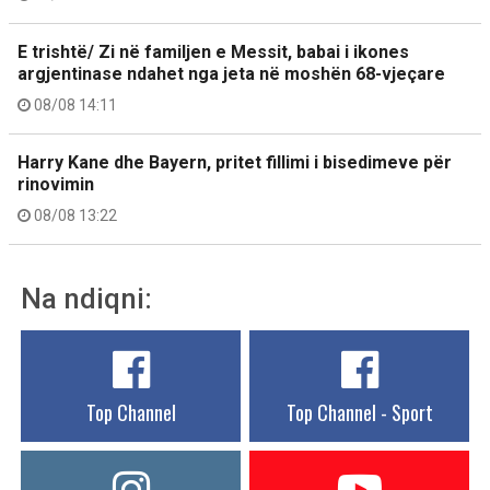
E trishtë/ Zi në familjen e Messit, babai i ikones
argjentinase ndahet nga jeta në moshën 68-vjeçare
08/08 14:11
Harry Kane dhe Bayern, pritet fillimi i bisedimeve për
rinovimin
08/08 13:22
Na ndiqni:
Top Channel
Top Channel - Sport