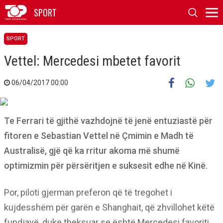
SPORT
SPORT
Vettel: Mercedesi mbetet favorit
06/04/2017 00:00
Te Ferrari të gjithë vazhdojnë të jenë entuziastë për
fitoren e Sebastian Vettel në Çmimin e Madh të
Australisë, gjë që ka rritur akoma më shumë
optimizmin për përsëritjen e suksesit edhe në Kinë.
Por, piloti gjerman preferon që të tregohet i
kujdesshëm për garën e Shanghait, që zhvillohet këtë
fundjavë, duke theksuar se është Mercedesi favoriti