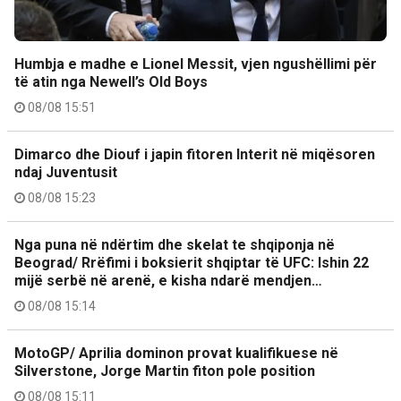
Humbja e madhe e Lionel Messit, vjen ngushëllimi për
të atin nga Newell’s Old Boys
08/08 15:51
Dimarco dhe Diouf i japin fitoren Interit në miqësoren
ndaj Juventusit
08/08 15:23
Nga puna në ndërtim dhe skelat te shqiponja në
Beograd/ Rrëfimi i boksierit shqiptar të UFC: Ishin 22
mijë serbë në arenë, e kisha ndarë mendjen…
08/08 15:14
MotoGP/ Aprilia dominon provat kualifikuese në
Silverstone, Jorge Martin fiton pole position
08/08 15:11