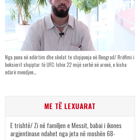
Nga puna në ndërtim dhe skelat te shqiponja në Beograd/ Rrëfimi i
boksierit shqiptar të UFC: Ishin 22 mijë serbë në arenë, e kisha
ndarë mendjen…
ME TË LEXUARAT
E trishtë/ Zi në familjen e Messit, babai i ikones
argjentinase ndahet nga jeta në moshën 68-