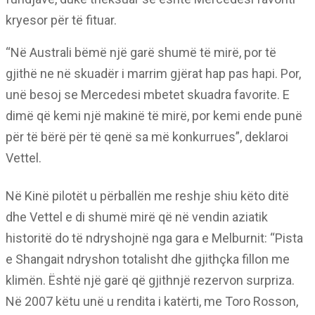
kryesor për të fituar.
“Në Australi bëmë një garë shumë të mirë, por të
gjithë ne në skuadër i marrim gjërat hap pas hapi. Por,
unë besoj se Mercedesi mbetet skuadra favorite. E
dimë që kemi një makinë të mirë, por kemi ende punë
për të bërë për të qenë sa më konkurrues”, deklaroi
Vettel.
Në Kinë pilotët u përballën me reshje shiu këto ditë
dhe Vettel e di shumë mirë që në vendin aziatik
historitë do të ndryshojnë nga gara e Melburnit: “Pista
e Shangait ndryshon totalisht dhe gjithçka fillon me
klimën. Është një garë që gjithnjë rezervon surpriza.
Në 2007 këtu unë u rendita i katërti, me Toro Rosson,