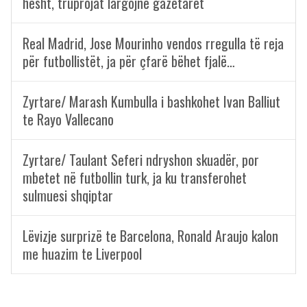
hesht, truprojat largojnë gazetarët
Real Madrid, Jose Mourinho vendos rregulla të reja
për futbollistët, ja për çfarë bëhet fjalë…
Zyrtare/ Marash Kumbulla i bashkohet Ivan Balliut
te Rayo Vallecano
Zyrtare/ Taulant Seferi ndryshon skuadër, por
mbetet në futbollin turk, ja ku transferohet
sulmuesi shqiptar
Lëvizje surprizë te Barcelona, Ronald Araujo kalon
me huazim te Liverpool