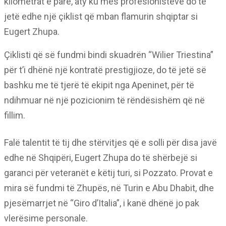
kilometrat e parë, aty ku mes profesionistëve do të
jetë edhe një çiklist që mban flamurin shqiptar si
Eugert Zhupa.
Çiklisti që së fundmi bindi skuadrën “Wilier Triestina”
për t’i dhënë një kontratë prestigjioze, do të jetë së
bashku me të tjerë të ekipit nga Apeninet, për të
ndihmuar në një pozicionim të rëndësishëm që në
fillim.
Falë talentit të tij dhe stërvitjes që e solli për disa javë
edhe në Shqipëri, Eugert Zhupa do të shërbejë si
garanci për veteranët e këtij turi, si Pozzato. Provat e
mira së fundmi të Zhupës, në Turin e Abu Dhabit, dhe
pjesëmarrjet në “Giro d’Italia”, i kanë dhënë jo pak
vlerësime personale.