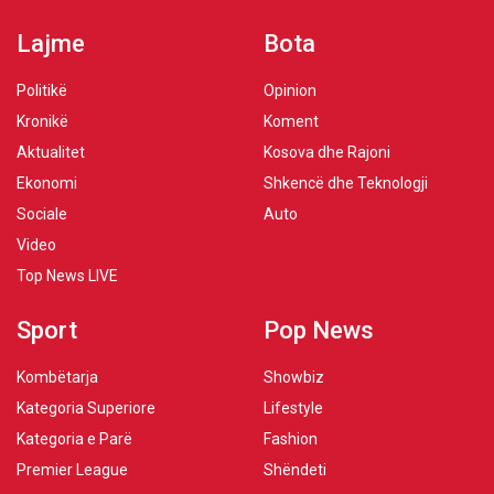
Lajme
Bota
Politikë
Opinion
Kronikë
Koment
Aktualitet
Kosova dhe Rajoni
Ekonomi
Shkencë dhe Teknologji
Sociale
Auto
Video
Top News LIVE
Sport
Pop News
Kombëtarja
Showbiz
Kategoria Superiore
Lifestyle
Kategoria e Parë
Fashion
Premier League
Shëndeti