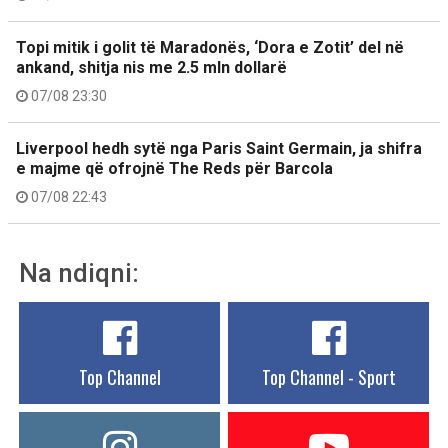
Topi mitik i golit të Maradonës, ‘Dora e Zotit’ del në
ankand, shitja nis me 2.5 mln dollarë
07/08 23:30
Liverpool hedh sytë nga Paris Saint Germain, ja shifra
e majme që ofrojnë The Reds për Barcola
07/08 22:43
Na ndiqni:
Top Channel
Top Channel - Sport