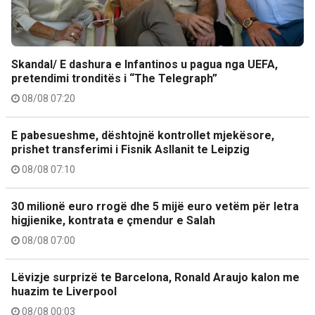
Skandal/ E dashura e Infantinos u pagua nga UEFA,
pretendimi tronditës i “The Telegraph”
08/08 07:20
E pabesueshme, dështojnë kontrollet mjekësore,
prishet transferimi i Fisnik Asllanit te Leipzig
08/08 07:10
30 milionë euro rrogë dhe 5 mijë euro vetëm për letra
higjienike, kontrata e çmendur e Salah
08/08 07:00
Lëvizje surprizë te Barcelona, Ronald Araujo kalon me
huazim te Liverpool
08/08 00:03