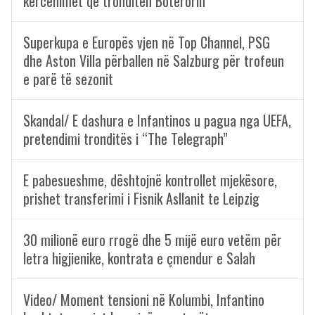
kërcënimet që tronditën Botërorin
Superkupa e Europës vjen në Top Channel, PSG
dhe Aston Villa përballen në Salzburg për trofeun
e parë të sezonit
Skandal/ E dashura e Infantinos u pagua nga UEFA,
pretendimi tronditës i “The Telegraph”
E pabesueshme, dështojnë kontrollet mjekësore,
prishet transferimi i Fisnik Asllanit te Leipzig
30 milionë euro rrogë dhe 5 mijë euro vetëm për
letra higjienike, kontrata e çmendur e Salah
Video/ Moment tensioni në Kolumbi, Infantino