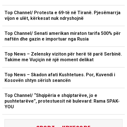
Top Channel/ Protesta e 69-të në Tiranë. Pjesëmarrja
vijon e ulët, kërkesat nuk ndryshojnë
Top Channel/ Senati amerikan miraton tarifa 500% për
naftën dhe gazin e importuar nga Rusia
Top News – Zelensky viziton për herë të parë Serbinë.
Takime me Vuçiçin në një moment delikat
Top News – Skadon afati Kushtetues. Por, Kuvendi i
Kosovën shtyn sërish seancën
Top Channel/ “Shqipëria e shqiptarëve, jo e
pushtetarëve”, protestuesit në bulevard: Rama SPAK-
YOU