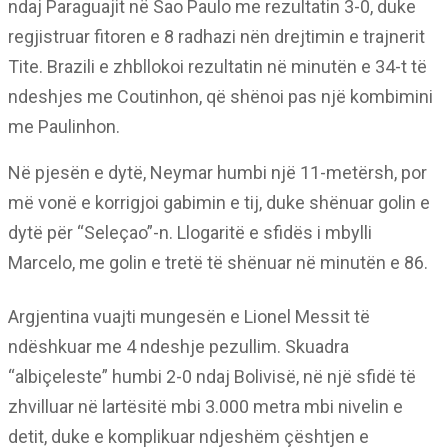
ndaj Paraguajit në Sao Paulo me rezultatin 3-0, duke
regjistruar fitoren e 8 radhazi nën drejtimin e trajnerit
Tite. Brazili e zhbllokoi rezultatin në minutën e 34-t të
ndeshjes me Coutinhon, që shënoi pas një kombimini
me Paulinhon.
Në pjesën e dytë, Neymar humbi një 11-metërsh, por
më vonë e korrigjoi gabimin e tij, duke shënuar golin e
dytë për “Seleçao”-n. Llogaritë e sfidës i mbylli
Marcelo, me golin e tretë të shënuar në minutën e 86.
Argjentina vuajti mungesën e Lionel Messit të
ndëshkuar me 4 ndeshje pezullim. Skuadra
“albiçeleste” humbi 2-0 ndaj Bolivisë, në një sfidë të
zhvilluar në lartësitë mbi 3.000 metra mbi nivelin e
detit, duke e komplikuar ndjeshëm çështjen e