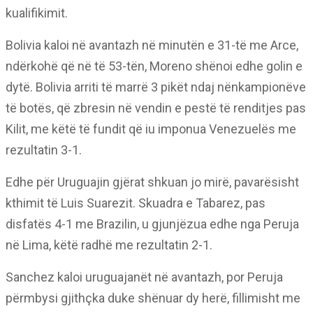
kualifikimit.
Bolivia kaloi në avantazh në minutën e 31-të me Arce,
ndërkohë që në të 53-tën, Moreno shënoi edhe golin e
dytë. Bolivia arriti të marrë 3 pikët ndaj nënkampionëve
të botës, që zbresin në vendin e pestë të renditjes pas
Kilit, me këtë të fundit që iu imponua Venezuelës me
rezultatin 3-1.
Edhe për Uruguajin gjërat shkuan jo mirë, pavarësisht
kthimit të Luis Suarezit. Skuadra e Tabarez, pas
disfatës 4-1 me Brazilin, u gjunjëzua edhe nga Peruja
në Lima, këtë radhë me rezultatin 2-1.
Sanchez kaloi uruguajanët në avantazh, por Peruja
përmbysi gjithçka duke shënuar dy herë, fillimisht me