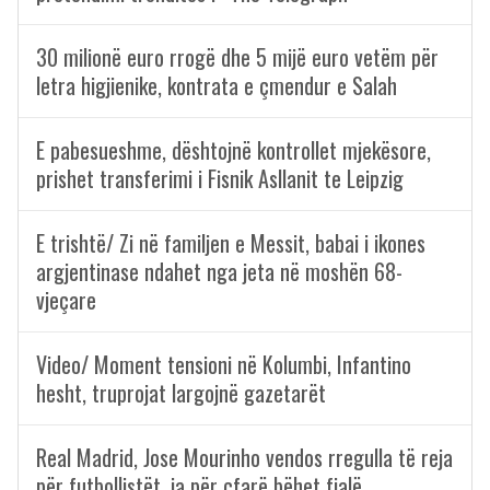
30 milionë euro rrogë dhe 5 mijë euro vetëm për
letra higjienike, kontrata e çmendur e Salah
E pabesueshme, dështojnë kontrollet mjekësore,
prishet transferimi i Fisnik Asllanit te Leipzig
E trishtë/ Zi në familjen e Messit, babai i ikones
argjentinase ndahet nga jeta në moshën 68-
vjeçare
Video/ Moment tensioni në Kolumbi, Infantino
hesht, truprojat largojnë gazetarët
Real Madrid, Jose Mourinho vendos rregulla të reja
për futbollistët, ja për çfarë bëhet fjalë…