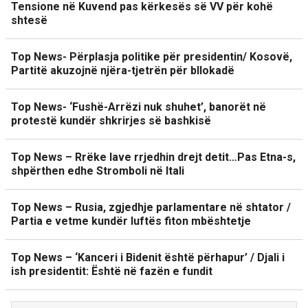
Tensione në Kuvend pas kërkesës së VV për kohë
shtesë
Top News- Përplasja politike për presidentin/ Kosovë,
Partitë akuzojnë njëra-tjetrën për bllokadë
Top News- ‘Fushë-Arrëzi nuk shuhet’, banorët në
protestë kundër shkrirjes së bashkisë
Top News – Rrëke lave rrjedhin drejt detit…Pas Etna-s,
shpërthen edhe Stromboli në Itali
Top News – Rusia, zgjedhje parlamentare në shtator /
Partia e vetme kundër luftës fiton mbështetje
Top News – ‘Kanceri i Bidenit është përhapur’ / Djali i
ish presidentit: Është në fazën e fundit