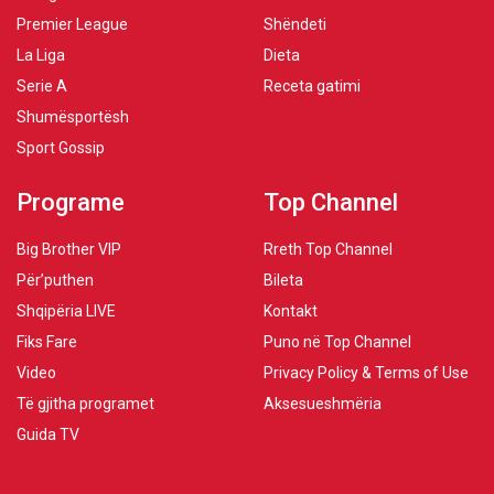
Premier League
Shëndeti
La Liga
Dieta
Serie A
Receta gatimi
Shumësportësh
Sport Gossip
Programe
Top Channel
Big Brother VIP
Rreth Top Channel
Për’puthen
Bileta
Shqipëria LIVE
Kontakt
Fiks Fare
Puno në Top Channel
Video
Privacy Policy & Terms of Use
Të gjitha programet
Aksesueshmëria
Guida TV