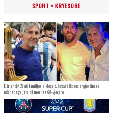
SPORT • KRYESORE
E trishtë/ Zi në familjen e Messit, babai i ikones argjentinase
ndahet nga jeta në moshën 68-vjeçare