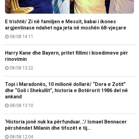
E trishtë/ Zi në familjen e Messit, babai i ikones
argjentinase ndahet nga jeta në moshën 68-vjeçare
08/08 14:11
Harry Kane dhe Bayern, pritet fillimi i bisedimeve për
rinovimin
08/08 13:22
Topi i Maradonës, 10 milionë dollarë/ “Dora e Zotit”
dhe “Goli i Shekullit”, historia e Botërorit 1986 del në
ankand
08/08 13:10
‘Historia jonë nuk ka përfunduar…’/ Ismael Bennacer
përshëndet Milanin dhe tifozët e tij…
08/08 12:04