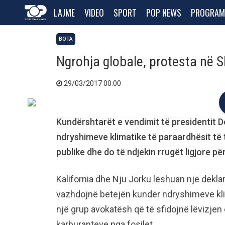
LAJME
VIDEO
SPORT
POP NEWS
PROGRAM
BOTA
Ngrohja globale, protesta në 
29/03/2017 00:00
Kundërshtarët e vendimit të presidentit Do
ndryshimeve klimatike të paraardhësit të 
publike dhe do të ndjekin rrugët ligjore për
Kalifornia dhe Nju Jorku lëshuan një dekla
vazhdojnë betejën kundër ndryshimeve klim
një grup avokatësh që të sfidojnë lëvizjen 
karburanteve nga fosilet.