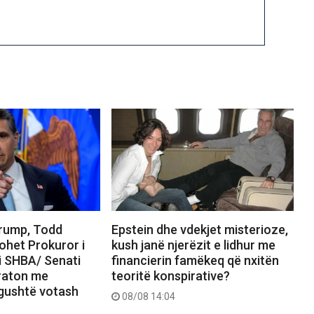
Trump, Todd
Epstein dhe vdekjet misterioze,
ohet Prokuror i
kush janë njerëzit e lidhur me
i SHBA/ Senati
financierin famëkeq që nxitën
raton me
teoritë konspirative?
ngushtë votash
08/08 14:04