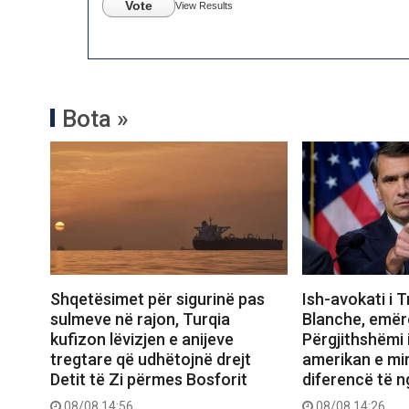
Vote
View Results
Bota »
Shqetësimet për sigurinë pas
Ish-avokati i 
sulmeve në rajon, Turqia
Blanche, emër
kufizon lëvizjen e anijeve
Përgjithshëmi 
tregtare që udhëtojnë drejt
amerikan e mi
Detit të Zi përmes Bosforit
diferencë të 
08/08 14:56
08/08 14:26