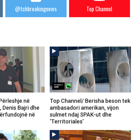
@tchbreakingnews
Top Channel
Përleshje në
Top Channel/ Berisha beson tek
, Denis Bajri dhe
ambasadori amerikan, vijon
ërfundojnë në
sulmet ndaj SPAK-ut dhe
‘Territoriales’