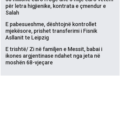
për letra higjienike, kontrata e çmendur e
Salah
E pabesueshme, dështojnë kontrollet
mjekësore, prishet transferimi i Fisnik
Asllanit te Leipzig
E trishtë/ Zi në familjen e Messit, babai i
ikones argjentinase ndahet nga jeta në
moshën 68-vjeçare