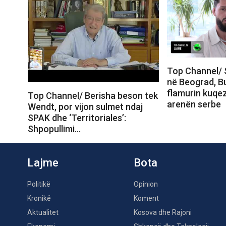
Top Channel/ 
në Beograd, B
flamurin kuqez
Top Channel/ Berisha beson tek
arenën serbe
Wendt, por vijon sulmet ndaj
SPAK dhe ‘Territoriales’:
Shpopullimi…
Lajme
Bota
Politikë
Opinion
Kronikë
Koment
Aktualitet
Kosova dhe Rajoni