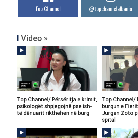
Top Channel
@topchannelalbania
Video »
Top Channel/ Përsëritja e krimit,
Top Channel/ 
psikologët shpjegojnë pse ish-
burgun e Fierit
të dënuarit rikthehen në burg
Jurgen Zoto p
spital