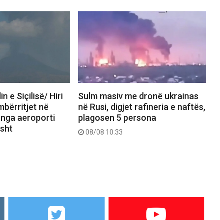
in e Siçilisë/ Hiri
Sulm masiv me dronë ukrainas
mbërritjet në
në Rusi, digjet rafineria e naftës,
t nga aeroporti
plagosen 5 persona
isht
08/08 10:33