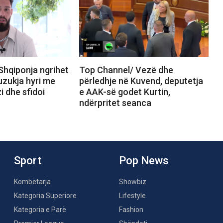
Shqiponja ngrihet
Top Channel/ Vezë dhe
uzukja hyri me
përledhje në Kuvend, deputetja
i dhe sfidoi
e AAK-së godet Kurtin,
ndërpritet seanca
Sport
Pop News
Kombëtarja
Showbiz
Kategoria Superiore
Lifestyle
Kategoria e Parë
Fashion