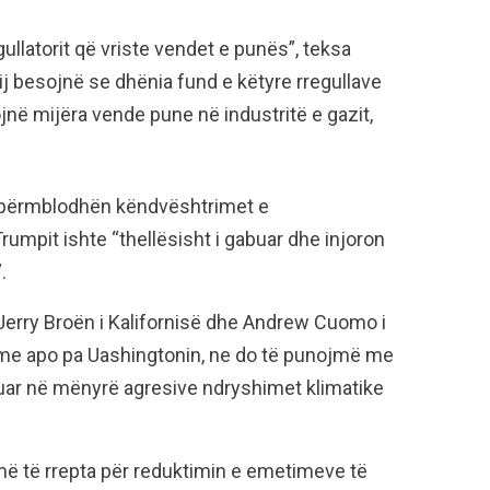
gullatorit që vriste vendet e punës”, teksa
ij besojnë se dhënia fund e këtyre rregullave
në mijëra vende pune në industritë e gazit,
ë përmblodhën këndvështrimet e
umpit ishte “thellësisht i gabuar dhe injoron
.
Jerry Broën i Kalifornisë dhe Andrew Cuomo i
“me apo pa Uashingtonin, ne do të punojmë me
uar në mënyrë agresive ndryshimet klimatike
ë të rrepta për reduktimin e emetimeve të