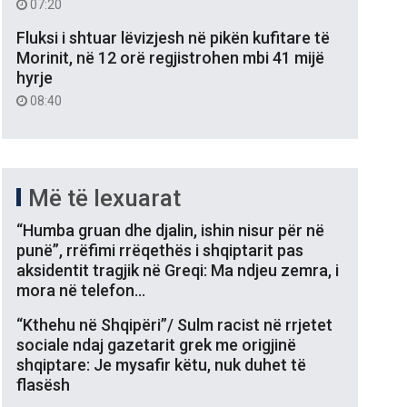
07:20
Fluksi i shtuar lëvizjesh në pikën kufitare të
Morinit, në 12 orë regjistrohen mbi 41 mijë
hyrje
08:40
Më të lexuarat
“Humba gruan dhe djalin, ishin nisur për në
punë”, rrëfimi rrëqethës i shqiptarit pas
aksidentit tragjik në Greqi: Ma ndjeu zemra, i
mora në telefon…
“Kthehu në Shqipëri”/ Sulm racist në rrjetet
sociale ndaj gazetarit grek me origjinë
shqiptare: Je mysafir këtu, nuk duhet të
flasësh