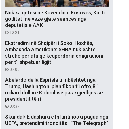
Nuk ka qetësi në Kuvendin e Kosovës, Kurti
goditet me vezë gjatë seancës nga
deputetja e AAK
12:21
Ekstradimi në Shqipëri i Sokol Hoxhës,
Ambasada Amerikane: SHBA nuk është
strehë për ata që keqpërdorin emigracioni
për t’i shpëtuar ligjit
07:05
Abelardo de la Espriela u mbështet nga
Trump, Uashingtoni planifikon t’i ofrojë 1
miliard dollarë Kolumbisë pas zgjedhjes së
presidentit të ri
07:37
Skandal/ E dashura e Infantinos u pagua nga
UEFA, pretendimi tronditës i “The Telegraph”