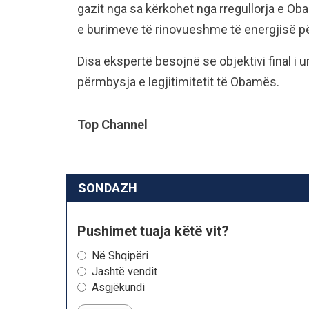
gazit nga sa kërkohet nga rregullorja e O
e burimeve të rinovueshme të energjisë për
Disa ekspertë besojnë se objektivi final i 
përmbysja e legjitimitetit të Obamës.
Top Channel
SONDAZH
Pushimet tuaja këtë vit?
Në Shqipëri
Jashtë vendit
Asgjëkundi