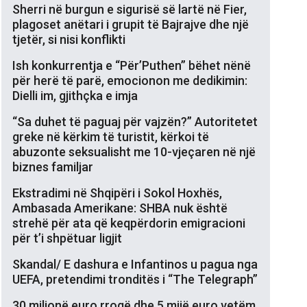
Sherri në burgun e sigurisë së lartë në Fier,
plagoset anëtari i grupit të Bajrajve dhe një
tjetër, si nisi konflikti
Ish konkurrentja e “Për’Puthen” bëhet nënë
për herë të parë, emocionon me dedikimin:
Dielli im, gjithçka e imja
“Sa duhet të paguaj për vajzën?” Autoritetet
greke në kërkim të turistit, kërkoi të
abuzonte seksualisht me 10-vjeçaren në një
biznes familjar
Ekstradimi në Shqipëri i Sokol Hoxhës,
Ambasada Amerikane: SHBA nuk është
strehë për ata që keqpërdorin emigracioni
për t’i shpëtuar ligjit
Skandal/ E dashura e Infantinos u pagua nga
UEFA, pretendimi tronditës i “The Telegraph”
30 milionë euro rrogë dhe 5 mijë euro vetëm