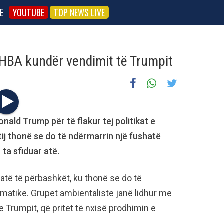
E
YOUTUBE
TOP NEWS LIVE
SHBA kundër vendimit të Trumpit
nald Trump për të flakur tej politikat e
tij thonë se do të ndërmarrin një fushatë
 ta sfiduar atë.
ratë të përbashkët, ku thonë se do të
atike. Grupet ambientaliste janë lidhur me
e Trumpit, që pritet të nxisë prodhimin e