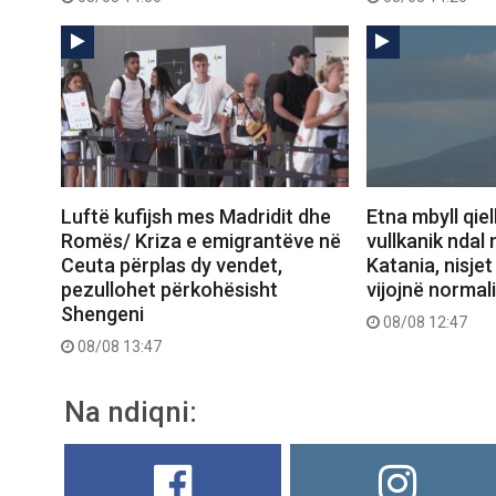
Luftë kufijsh mes Madridit dhe
Etna mbyll qiell
Romës/ Kriza e emigrantëve në
vullkanik ndal 
Ceuta përplas dy vendet,
Katania, nisje
pezullohet përkohësisht
vijojnë normal
Shengeni
08/08 12:47
08/08 13:47
Na ndiqni: