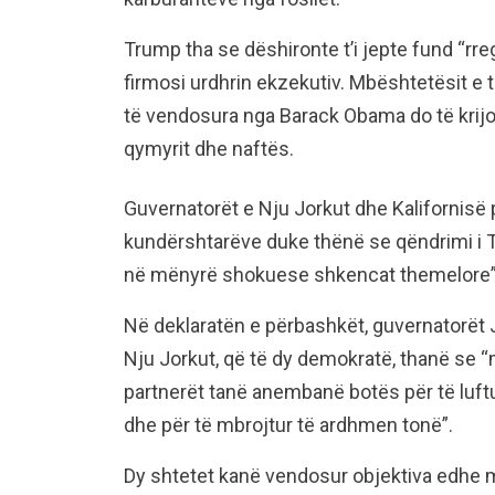
Trump tha se dëshironte t’i jepte fund “rre
firmosi urdhrin ekzekutiv. Mbështetësit e t
të vendosura nga Barack Obama do të krijoj
qymyrit dhe naftës.
Guvernatorët e Nju Jorkut dhe Kalifornis
kundërshtarëve duke thënë se qëndrimi i Tr
në mënyrë shokuese shkencat themelore”
Në deklaratën e përbashkët, guvernatorët 
Nju Jorkut, që të dy demokratë, thanë se 
partnerët tanë anembanë botës për të luft
dhe për të mbrojtur të ardhmen tonë”.
Dy shtetet kanë vendosur objektiva edhe m