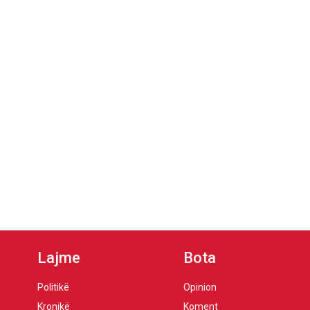
Lajme
Bota
Politikë
Opinion
Kronikë
Koment