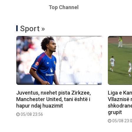
Top Channel
Sport »
Juventus, nxehet pista Zirkzee,
Liga e Ka
Manchester United, tani është i
Vllaznisë 
hapur ndaj huazimit
shkodranet
grupit
05/08 23:56
05/08 23: