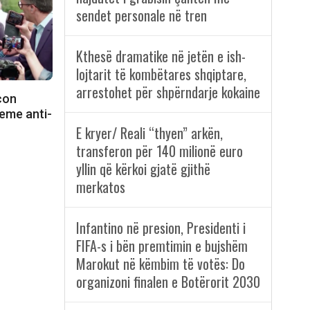
sendet personale në tren
Kthesë dramatike në jetën e ish-
lojtarit të kombëtares shqiptare,
arrestohet për shpërndarje kokaine
con
eme anti-
E kryer/ Reali “thyen” arkën,
transferon për 140 milionë euro
yllin që kërkoi gjatë gjithë
merkatos
Infantino në presion, Presidenti i
FIFA-s i bën premtimin e bujshëm
Marokut në këmbim të votës: Do
organizoni finalen e Botërorit 2030