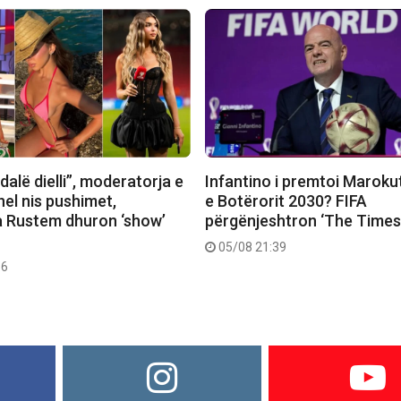
dalë dielli”, moderatorja e
Infantino i premtoi Marokut
el nis pushimet,
e Botërorit 2030? FIFA
 Rustem dhuron ‘show’
përgënjeshtron ‘The Times
05/08 21:39
56