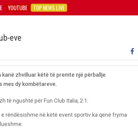
E
YOUTUBE
TOP NEWS LIVE
lub-eve
 kanë zhvilluar këtë të premte një përballje
jes mes dy kombëtareve.
 të ngushtë për Fun Club Italia, 2:1.
 e rëndësishme në këtë event sportiv ka qenë fryma
ullueshme.