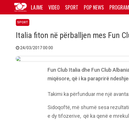
LAJME
VIDEO
SPORT
POP NEWS
PROGRAM
SPORT
Italia fiton në përballjen mes Fun C
24/03/2017 00:00
Fun Club Italia dhe Fun Club Albania
miqësore, që i ka paraprirë ndesh
Takimi ka përfunduar me një avantazh
Sidoqoftë, më shumë sesa rezultati
e dy tifozerive, që ka qenë e mrek