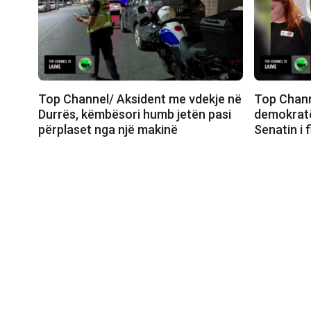
Top Channel/ Aksident me vdekje në
Top Chann
Durrës, këmbësori humb jetën pasi
demokratë
përplaset nga një makinë
Senatin i 