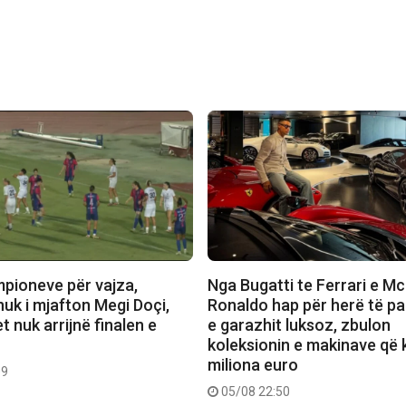
mpioneve për vajza,
Nga Bugatti te Ferrari e M
nuk i mjafton Megi Doçi,
Ronaldo hap për herë të pa
 nuk arrijnë finalen e
e garazhit luksoz, zbulon
koleksionin e makinave që 
miliona euro
09
05/08 22:50