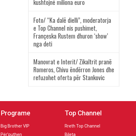
kushtojnë miliona euro
Foto/ “Ka dalë dielli”, moderatorja
e Top Channel nis pushimet,
Françeska Rustem dhuron ‘show’
nga deti
Manovrat e Interit/ Zikaltrit pranë
Romeros, Chivu ëndërron Jones dhe
refuzohet oferta për Stankovic
Programe
Top Channel
Big Brother VIP
Rreth Top Channel
Për’puthen
Bileta