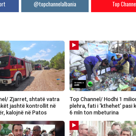
ort
@topchannelalbania
Top Channe
l/ Zjarret, shtatë vatra
Top Channel/ Hodhi 1 milio
akët jashtë kontrollit në
plehra, fati i ‘kthehet’ pasi 
r, kalojnë në Patos
6 mln ton mbeturina