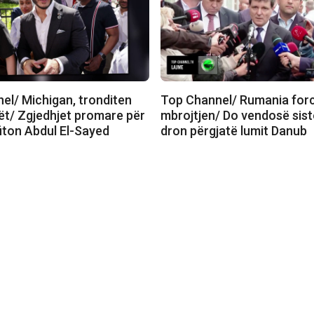
el/ Michigan, tronditen
Top Channel/ Rumania for
t/ Zgjedhjet promare për
mbrojtjen/ Do vendosë sist
fiton Abdul El-Sayed
dron përgjatë lumit Danub