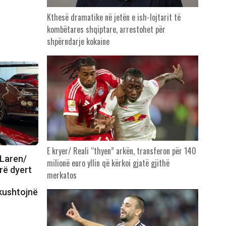
Kthesë dramatike në jetën e ish-lojtarit të
kombëtares shqiptare, arrestohet për
shpërndarje kokaine
E kryer/ Reali “thyen” arkën, transferon për 140
cLaren/
milionë euro yllin që kërkoi gjatë gjithë
rë dyert
merkatos
kushtojnë