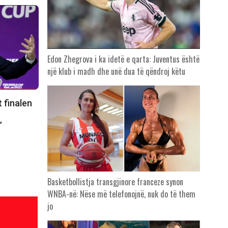
Edon Zhegrova i ka idetë e qarta: Juventus është
një klub i madh dhe unë dua të qëndroj këtu
 finalen
’
Basketbollistja transgjinore franceze synon
WNBA-në: Nëse më telefonojnë, nuk do të them
jo