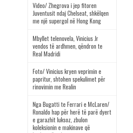
Video/ Zhegrova i jep fitoren
Juventusit ndaj Chelseat, shkëlqen
me një supergol në Hong Kong
Mbyllet telenovela, Vinicius Jr
vendos të ardhmen, qëndron te
Real Madridi
Foto/ Vinicius kryen veprimin e
papritur, shtohen spekulimet për
rinovimin me Realin
Nga Bugatti te Ferrari e McLaren/
Ronaldo hap për herë të parë dyert
e garazhit luksoz, zbulon
koleksionin e makinave që