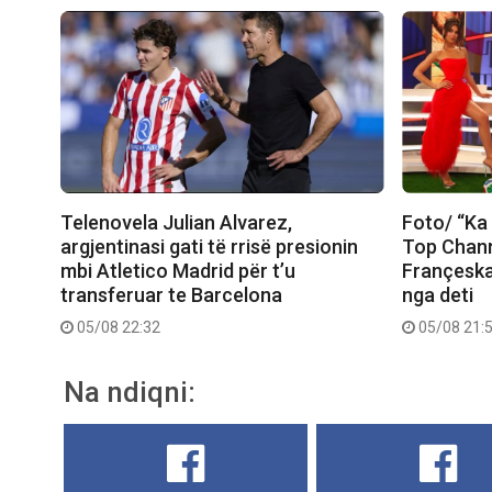
Telenovela Julian Alvarez,
Foto/ “Ka 
argjentinasi gati të rrisë presionin
Top Chann
mbi Atletico Madrid për t’u
Françeska
transferuar te Barcelona
nga deti
05/08 22:32
05/08 21:
Na ndiqni: