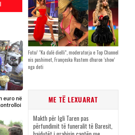
l
Foto/ “Ka dalë dielli”, moderatorja e Top Channel
nis pushimet, Françeska Rustem dhuron ‘show’
nga deti
ME TË LEXUARAT
n euro në
kontrolloi
Makth për Igli Taren pas
përfundimit të funeralit të Baresit,
hajdutët i grabisin çantën me