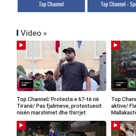
Top Channel
Top Channel - Sp
Video »
Top Channel/ Protesta e 67-të në
Top Channe
Tiranë/ Pas fjalimeve, protestuesit
aktive/ Fl
nisën marshimet dhe thirrjet
Mallakastë