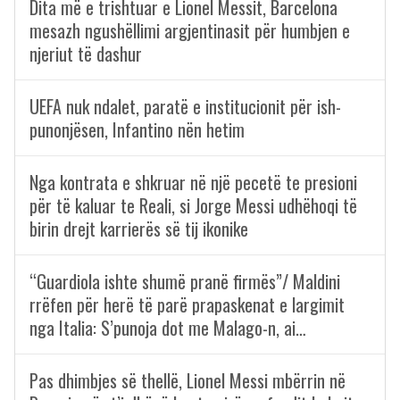
Dita më e trishtuar e Lionel Messit, Barcelona
mesazh ngushëllimi argjentinasit për humbjen e
njeriut të dashur
UEFA nuk ndalet, paratë e institucionit për ish-
punonjësen, Infantino nën hetim
Nga kontrata e shkruar në një pecetë te presioni
për të kaluar te Reali, si Jorge Messi udhëhoqi të
birin drejt karrierës së tij ikonike
“Guardiola ishte shumë pranë firmës”/ Maldini
rrëfen për herë të parë prapaskenat e largimit
nga Italia: S’punoja dot me Malago-n, ai…
Pas dhimbjes së thellë, Lionel Messi mbërrin në