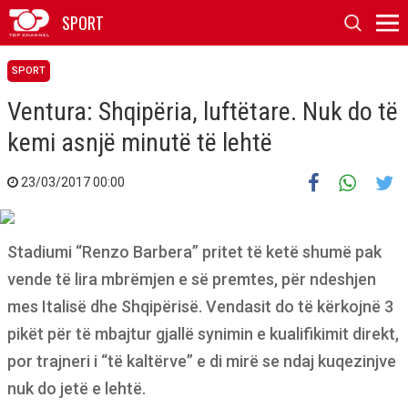
SPORT
SPORT
Ventura: Shqipëria, luftëtare. Nuk do të
kemi asnjë minutë të lehtë
23/03/2017 00:00
Stadiumi “Renzo Barbera” pritet të ketë shumë pak
vende të lira mbrëmjen e së premtes, për ndeshjen
mes Italisë dhe Shqipërisë. Vendasit do të kërkojnë 3
pikët për të mbajtur gjallë synimin e kualifikimit direkt,
por trajneri i “të kaltërve” e di mirë se ndaj kuqezinjve
nuk do jetë e lehtë.