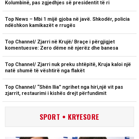
Kolumbinë, pas zgjedhjes së presidentit të ri
Top News – Mbi 1 mijë gjoba në javë. Shkodër, policia
ndëshkon kamikazët e rrugës
Top Channel/ Zjarri në Krujë/ Braçe i përgjigjet
komentuesve: Zero dëme në njerëz dhe banesa
Top Channel/ Zjarri nuk preku shtëpitë, Kruja kaloi një
natë shumë të vështirë nga flakët
Top Channel/ “Shën Ilia” ngrihet nga hiri,një vit pas
zjarrit, restaurimi i kishës drejt përfundimit
SPORT • KRYESORE