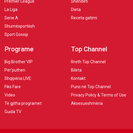
Premier League
Shëndeti
La Liga
Dieta
Serie A
Receta gatimi
Shumësportësh
Sport Gossip
Programe
Top Channel
Big Brother VIP
Rreth Top Channel
Për’puthen
Bileta
Shqipëria LIVE
Kontakt
Fiks Fare
Puno në Top Channel
Video
Privacy Policy & Terms of Use
Të gjitha programet
Aksesueshmëria
Guida TV