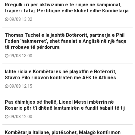
Rregulli i ri për aktivizimin e të rinjve në kampionat,
trajneri Tafaj: Përfitojnë edhe klubet edhe Kombëtarja
09/08 13:32
Thomas Tuchel e la jashtë Botërorit, partnerja e Phil
Foden ‘hakmerret’, shet fanelat e Anglisë në një faqe
të rrobave të përdorura
09/08 13:00
Ishte risia e Kombëtares në playoffin e Botërorit,
Stavro Pilo rinovon kontratën me AEK të Athinës
09/08 12:15
Pas dhimbjes së thellë, Lionel Messi mbërrin në
Rosario për t’i dhënë lamtumirën e fundit babait të tij
09/08 12:00
Kombëtarja Italiane, plotësohet, Malagò konfirmon