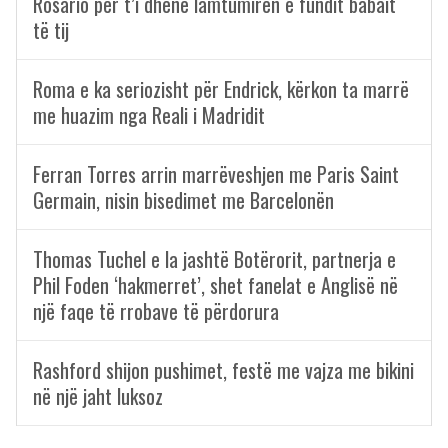
Rosario për t’i dhënë lamtumirën e fundit babait
të tij
Roma e ka seriozisht për Endrick, kërkon ta marrë
me huazim nga Reali i Madridit
Ferran Torres arrin marrëveshjen me Paris Saint
Germain, nisin bisedimet me Barcelonën
Thomas Tuchel e la jashtë Botërorit, partnerja e
Phil Foden ‘hakmerret’, shet fanelat e Anglisë në
një faqe të rrobave të përdorura
Rashford shijon pushimet, festë me vajza me bikini
në një jaht luksoz