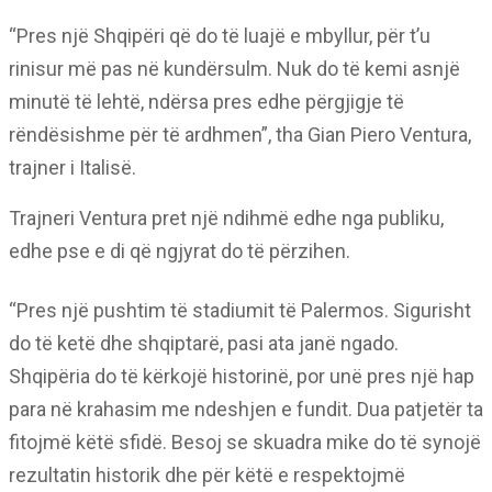
“Pres një Shqipëri që do të luajë e mbyllur, për t’u
rinisur më pas në kundërsulm. Nuk do të kemi asnjë
minutë të lehtë, ndërsa pres edhe përgjigje të
rëndësishme për të ardhmen”, tha Gian Piero Ventura,
trajner i Italisë.
Trajneri Ventura pret një ndihmë edhe nga publiku,
edhe pse e di që ngjyrat do të përzihen.
“Pres një pushtim të stadiumit të Palermos. Sigurisht
do të ketë dhe shqiptarë, pasi ata janë ngado.
Shqipëria do të kërkojë historinë, por unë pres një hap
para në krahasim me ndeshjen e fundit. Dua patjetër ta
fitojmë këtë sfidë. Besoj se skuadra mike do të synojë
rezultatin historik dhe për këtë e respektojmë