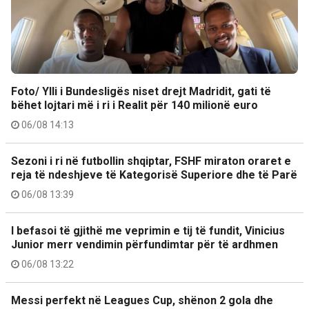
Foto/ Ylli i Bundesligës niset drejt Madridit, gati të
bëhet lojtari më i ri i Realit për 140 milionë euro
06/08 14:13
Sezoni i ri në futbollin shqiptar, FSHF miraton oraret e
reja të ndeshjeve të Kategorisë Superiore dhe të Parë
06/08 13:39
I befasoi të gjithë me veprimin e tij të fundit, Vinicius
Junior merr vendimin përfundimtar për të ardhmen
06/08 13:22
Messi perfekt në Leagues Cup, shënon 2 gola dhe