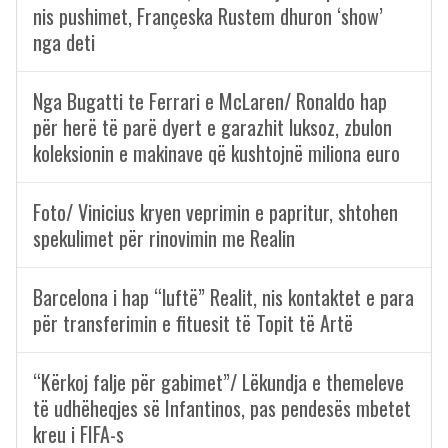
nis pushimet, Françeska Rustem dhuron ‘show’
nga deti
Nga Bugatti te Ferrari e McLaren/ Ronaldo hap
për herë të parë dyert e garazhit luksoz, zbulon
koleksionin e makinave që kushtojnë miliona euro
Foto/ Vinicius kryen veprimin e papritur, shtohen
spekulimet për rinovimin me Realin
Barcelona i hap “luftë” Realit, nis kontaktet e para
për transferimin e fituesit të Topit të Artë
“Kërkoj falje për gabimet”/ Lëkundja e themeleve
të udhëheqjes së Infantinos, pas pendesës mbetet
kreu i FIFA-s