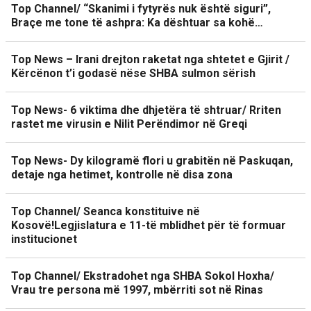
Top Channel/ “Skanimi i fytyrës nuk është siguri”,
Braçe me tone të ashpra: Ka dështuar sa kohë…
Top News – Irani drejton raketat nga shtetet e Gjirit /
Kërcënon t’i godasë nëse SHBA sulmon sërish
Top News- 6 viktima dhe dhjetëra të shtruar/ Rriten
rastet me virusin e Nilit Perëndimor në Greqi
Top News- Dy kilogramë flori u grabitën në Paskuqan,
detaje nga hetimet, kontrolle në disa zona
Top Channel/ Seanca konstituive në
Kosovë!Legjislatura e 11-të mblidhet për të formuar
institucionet
Top Channel/ Ekstradohet nga SHBA Sokol Hoxha/
Vrau tre persona më 1997, mbërriti sot në Rinas