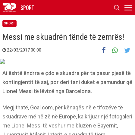
SPORT
SPORT
Messi me skuadrën tënde të zemrës!
22/03/2017 00:00
Ai është ëndrra e çdo e skuadra për ta pasur pjesë të
kontingjentit të saj, por deri tani duket e pamundur që
Lionel Messi të lëvizë nga Barcelona.
Megjithatë, Goal.com, për kënaqësinë e tifozëve të
skuadrave më në zë në Europë, ka krijuar një fotogaleri
me Lionel Messi të veshur me bluzën e Bayernit,
Juventusit, Milanit, Interit, e skuadra të tjera.