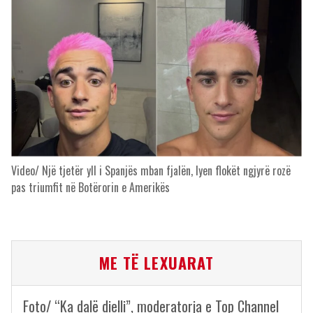
Video/ Një tjetër yll i Spanjës mban fjalën, lyen flokët ngjyrë rozë
pas triumfit në Botërorin e Amerikës
ME TË LEXUARAT
Foto/ “Ka dalë dielli”, moderatorja e Top Channel