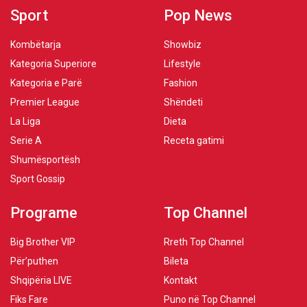
Sport
Pop News
Kombëtarja
Showbiz
Kategoria Superiore
Lifestyle
Kategoria e Parë
Fashion
Premier League
Shëndeti
La Liga
Dieta
Serie A
Receta gatimi
Shumësportësh
Sport Gossip
Programe
Top Channel
Big Brother VIP
Rreth Top Channel
Për’puthen
Bileta
Shqipëria LIVE
Kontakt
Fiks Fare
Puno në Top Channel