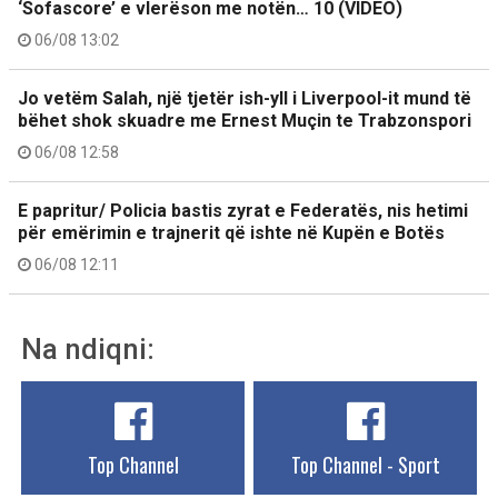
‘Sofascore’ e vlerëson me notën… 10 (VIDEO)
06/08 13:02
Jo vetëm Salah, një tjetër ish-yll i Liverpool-it mund të
bëhet shok skuadre me Ernest Muçin te Trabzonspori
06/08 12:58
E papritur/ Policia bastis zyrat e Federatës, nis hetimi
për emërimin e trajnerit që ishte në Kupën e Botës
06/08 12:11
Na ndiqni:
Top Channel
Top Channel - Sport