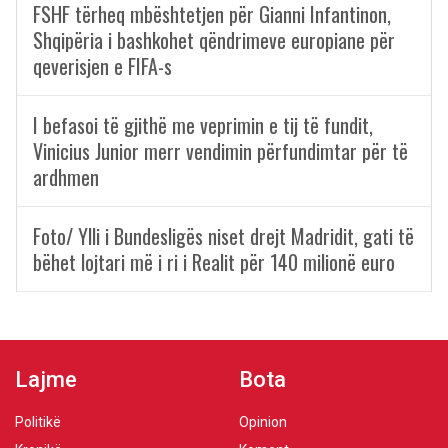
FSHF tërheq mbështetjen për Gianni Infantinon,
Shqipëria i bashkohet qëndrimeve europiane për
qeverisjen e FIFA-s
I befasoi të gjithë me veprimin e tij të fundit,
Vinicius Junior merr vendimin përfundimtar për të
ardhmen
Foto/ Ylli i Bundesligës niset drejt Madridit, gati të
bëhet lojtari më i ri i Realit për 140 milionë euro
Lajme
Bota
Politikë
Opinion