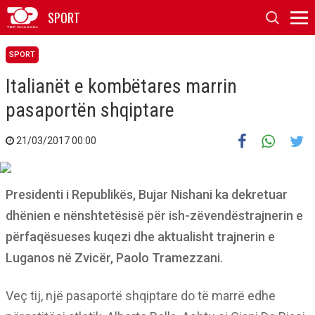
SPORT
SPORT
Italianët e kombëtares marrin
pasaportën shqiptare
21/03/2017 00:00
Presidenti i Republikës, Bujar Nishani ka dekretuar
dhënien e nënshtetësisë për ish-zëvendëstrajnerin e
përfaqësueses kuqezi dhe aktualisht trajnerin e
Luganos në Zvicër, Paolo Tramezzani.
Veç tij, një pasaportë shqiptare do të marrë edhe