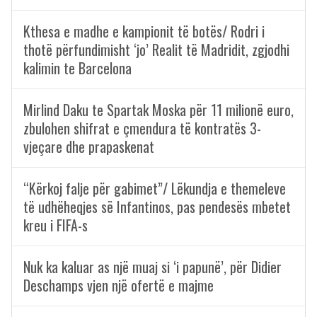
Kthesa e madhe e kampionit të botës/ Rodri i
thotë përfundimisht ‘jo’ Realit të Madridit, zgjodhi
kalimin te Barcelona
Mirlind Daku te Spartak Moska për 11 milionë euro,
zbulohen shifrat e çmendura të kontratës 3-
vjeçare dhe prapaskenat
“Kërkoj falje për gabimet”/ Lëkundja e themeleve
të udhëheqjes së Infantinos, pas pendesës mbetet
kreu i FIFA-s
Nuk ka kaluar as një muaj si ‘i papunë’, për Didier
Deschamps vjen një ofertë e majme