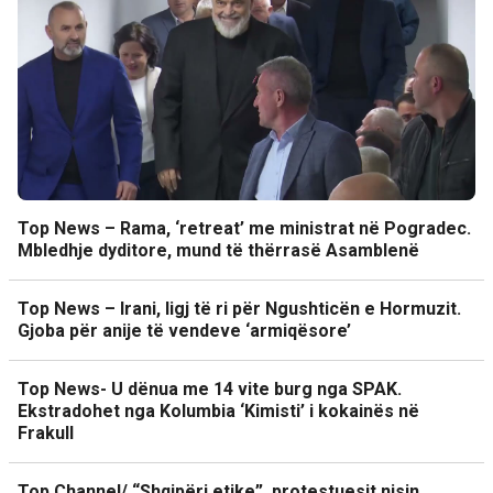
Top News – Rama, ‘retreat’ me ministrat në Pogradec.
Mbledhje dyditore, mund të thërrasë Asamblenë
Top News – Irani, ligj të ri për Ngushticën e Hormuzit.
Gjoba për anije të vendeve ‘armiqësore’
Top News- U dënua me 14 vite burg nga SPAK.
Ekstradohet nga Kolumbia ‘Kimisti’ i kokainës në
Frakull
Top Channel/ “Shqipëri etike”, protestuesit nisin