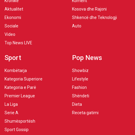
Kronikë
Koment
Aktualitet
Kosova dhe Rajoni
Ekonomi
Shkencë dhe Teknologji
Sociale
Auto
Video
Top News LIVE
Sport
Pop News
Kombëtarja
Showbiz
Kategoria Superiore
Lifestyle
Kategoria e Parë
Fashion
Premier League
Shëndeti
La Liga
Dieta
Serie A
Receta gatimi
Shumësportësh
Sport Gossip