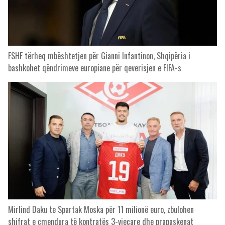
FSHF tërheq mbështetjen për Gianni Infantinon, Shqipëria i
bashkohet qëndrimeve europiane për qeverisjen e FIFA-s
Mirlind Daku te Spartak Moska për 11 milionë euro, zbulohen
shifrat e çmendura të kontratës 3-vjeçare dhe prapaskenat