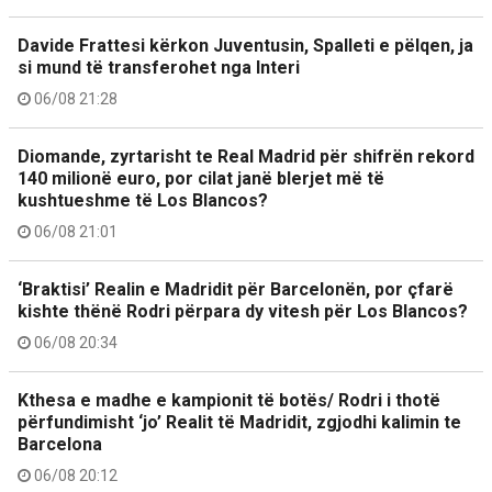
Davide Frattesi kërkon Juventusin, Spalleti e pëlqen, ja
si mund të transferohet nga Interi
06/08 21:28
Diomande, zyrtarisht te Real Madrid për shifrën rekord
140 milionë euro, por cilat janë blerjet më të
kushtueshme të Los Blancos?
06/08 21:01
‘Braktisi’ Realin e Madridit për Barcelonën, por çfarë
kishte thënë Rodri përpara dy vitesh për Los Blancos?
06/08 20:34
Kthesa e madhe e kampionit të botës/ Rodri i thotë
përfundimisht ‘jo’ Realit të Madridit, zgjodhi kalimin te
Barcelona
06/08 20:12