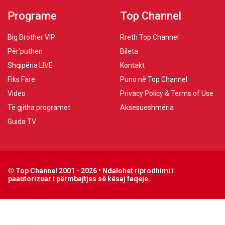
Programe
Top Channel
Big Brother VIP
Rreth Top Channel
Për’puthen
Bileta
Shqipëria LIVE
Kontakt
Fiks Fare
Puno në Top Channel
Video
Privacy Policy & Terms of Use
Të gjitha programet
Aksesueshmëria
Guida TV
© Top Channel 2001 - 2026 • Ndalohet riprodhimi i
paautorizuar i përmbajtjes së kësaj faqeje.