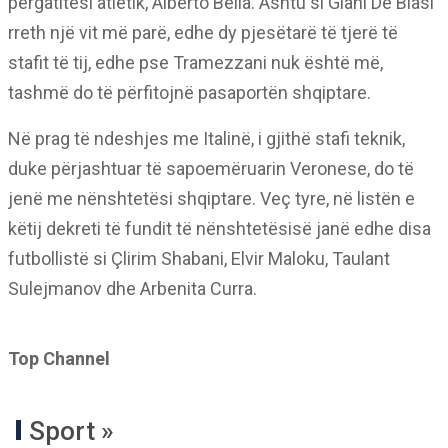
përgatitësi atletik, Alberto Bella. Ashtu si Giani De Biasi
rreth një vit më parë, edhe dy pjesëtarë të tjerë të
stafit të tij, edhe pse Tramezzani nuk është më,
tashmë do të përfitojnë pasaportën shqiptare.
Në prag të ndeshjes me Italinë, i gjithë stafi teknik,
duke përjashtuar të sapoemëruarin Veronese, do të
jenë me nënshtetësi shqiptare. Veç tyre, në listën e
këtij dekreti të fundit të nënshtetësisë janë edhe disa
futbollistë si Çlirim Shabani, Elvir Maloku, Taulant
Sulejmanov dhe Arbenita Curra.
Top Channel
Sport »