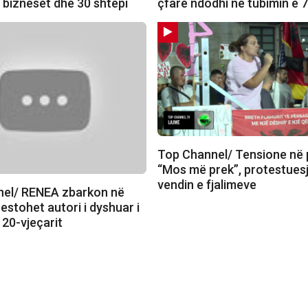
 bizneset dhe 30 shtëpi
çfarë ndodhi në tubimin e 
Top Channel/ Tensione në 
“Mos më prek”, protestuesj
vendin e fjalimeve
el/ RENEA zbarkon në
estohet autori i dyshuar i
 20-vjeçarit