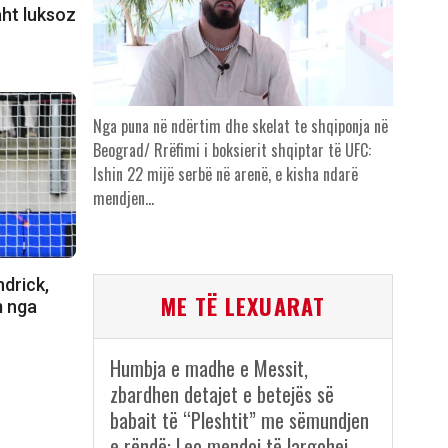
aht luksoz
Nga puna në ndërtim dhe skelat te shqiponja në
Beograd/ Rrëfimi i boksierit shqiptar të UFC:
Ishin 22 mijë serbë në arenë, e kisha ndarë
mendjen…
ndrick,
ME TË LEXUARAT
m nga
Humbja e madhe e Messit,
zbardhen detajet e betejës së
babait të “Pleshtit” me sëmundjen
e rëndë: Leo mendoi të largohej