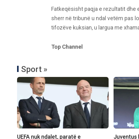
Fatkeqësisht paqja e rezultatit dhe e
sherr në tribunë u ndal vetëm pas l
tifozëve kuksian, u largua me xhama 
Top Channel
Sport »
UEFA nuk ndalet, paratë e
Juventus k