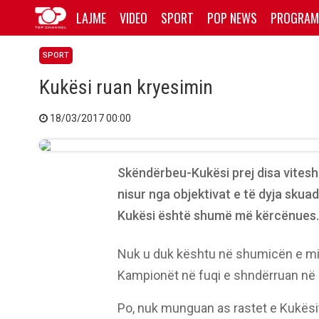
LAJME
VIDEO
SPORT
POP NEWS
PROGRAM
SPORT
Kukësi ruan kryesimin
18/03/2017 00:00
Skëndërbeu-Kukësi prej disa vitesh
nisur nga objektivat e të dyja skuad
Kukësi është shumë më kërcënues.
Nuk u duk kështu në shumicën e min
Kampionët në fuqi e shndërruan në 
Po, nuk munguan as rastet e Kukësi