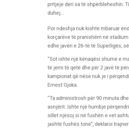
pritjeje deri sa të shpërbleheshin. 
duhej…
Por ndeshja nuk kishte mbaruar ende
korçarëve të pranishëm në stadium d
edhe javën e 26-të të Superligës, së
“Sot ishte një kënaqësi shumë e mad
të jemi të qetë dhe për 2 javë të p
kampionat që nëse nuk je i përqendru
Ernest Gjoka.
“Ta administrosh për 90 minuta dhe 
asnjërit. Ishte një humbje përqendr
sillet njësoj si në fushën e vet ash
jashtë fushës tonë”, deklaroi trajneri