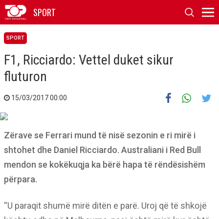
SPORT
SPORT
F1, Ricciardo: Vettel duket sikur
fluturon
15/03/2017 00:00
Zërave se Ferrari mund të nisë sezonin e ri mirë i
shtohet dhe Daniel Ricciardo. Australiani i Red Bull
mendon se kokëkuqja ka bërë hapa të rëndësishëm
përpara.
“U paraqit shumë mirë ditën e parë. Uroj që të shkojë