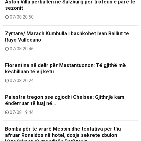
Aston Villa përballen në Salzburg për trofeun e parë të
sezonit
07/08 20:50
Zyrtare/ Marash Kumbulla i bashkohet Ivan Balliut te
Rayo Vallecano
07/08 20:46
Fiorentina në delir për Mastantuonon: Të gjithë më
këshilluan të vij këtu
07/08 20:24
Palestra tregon pse zgjodhi Chelsea: Gjithnjë kam
ëndërruar të luaj në…
07/08 19:44
Bomba për të vrarë Messin dhe tentativa për t’iu
afruar Ronaldos në hotel, dosja sekrete zbulon