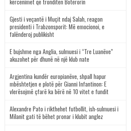
kërcënimet që tronditën Botërorin
Gjesti i veçantë i Muçit ndaj Salah, reagon
presidenti i Trabzonsporit: Më emocionoi, e
falënderoj publikisht
E bujshme nga Anglia, sulmuesi i “Tre Luanëve”
akuzohet për dhunë në një klub nate
Argjentina kundër europianëve, shpall hapur
mbështetjen e plotë për Gianni Infantinon: E
vlerësojmë çfarë ka bërë në 10 vitet e fundit
Alexandre Pato i rikthehet futbollit, ish-sulmuesi i
Milanit gati të bëhet pronar i klubit anglez