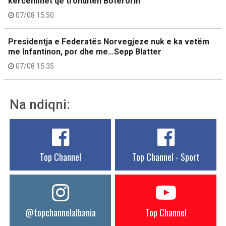
kërcënimet që tronditën Botërorin
07/08 15:50
Presidentja e Federatës Norvegjeze nuk e ka vetëm
me Infantinon, por dhe me…Sepp Blatter
07/08 15:35
Na ndiqni:
Top Channel
Top Channel - Sport
@topchannelalbania
Top Channel