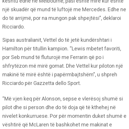
kështu edhe në Melbourne, pasi është mirë kur është
një skuadër që mund të luftojë me Mercedes. Edhe ne
do të arrijmë, por na mungon pak shpejtësi”, deklaroi
Ricciardo.
Sipas australianit, Vettel do të jetë kundërshtari i
Hamilton për titullin kampion. “Lewis mbetet favoriti,
por Seb mund të fluturojë me Ferrarin që po i
shfrytëzon më mirë gomat. Dhe Vettel kur piloton një
makinë të mirë është i papërmbajtshëm”, u shpreh
Ricciardo për Gazzetta dello Sport.
“Më vjen keq për Alonson, sepse e vlerësoj shumë si
pilot dhe si person dhe do të doja që të kthehej në
nivelet konkurruese. Por për momentin duket shumë e
vështirë që McLaren të bashkohet me makinat e