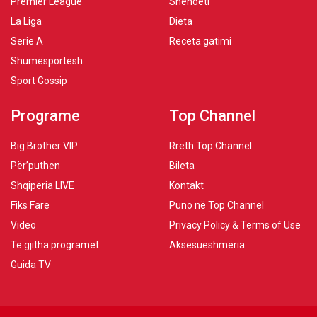
Premier League
Shëndeti
La Liga
Dieta
Serie A
Receta gatimi
Shumësportësh
Sport Gossip
Programe
Top Channel
Big Brother VIP
Rreth Top Channel
Për’puthen
Bileta
Shqipëria LIVE
Kontakt
Fiks Fare
Puno në Top Channel
Video
Privacy Policy & Terms of Use
Të gjitha programet
Aksesueshmëria
Guida TV