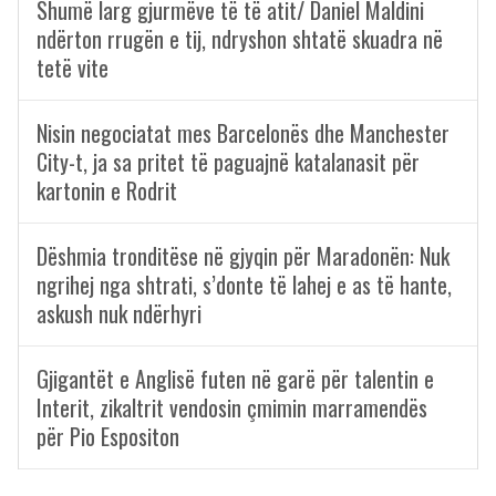
Shumë larg gjurmëve të të atit/ Daniel Maldini
ndërton rrugën e tij, ndryshon shtatë skuadra në
tetë vite
Nisin negociatat mes Barcelonës dhe Manchester
City-t, ja sa pritet të paguajnë katalanasit për
kartonin e Rodrit
Dëshmia tronditëse në gjyqin për Maradonën: Nuk
ngrihej nga shtrati, s’donte të lahej e as të hante,
askush nuk ndërhyri
Gjigantët e Anglisë futen në garë për talentin e
Interit, zikaltrit vendosin çmimin marramendës
për Pio Espositon