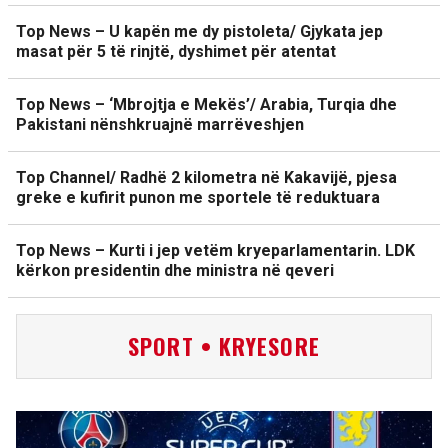
Top News – U kapën me dy pistoleta/ Gjykata jep
masat për 5 të rinjtë, dyshimet për atentat
Top News – ‘Mbrojtja e Mekës’/ Arabia, Turqia dhe
Pakistani nënshkruajnë marrëveshjen
Top Channel/ Radhë 2 kilometra në Kakavijë, pjesa
greke e kufirit punon me sportele të reduktuara
Top News – Kurti i jep vetëm kryeparlamentarin. LDK
kërkon presidentin dhe ministra në qeveri
SPORT • KRYESORE