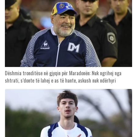
Dëshmia tronditëse në gjyqin për Maradonën: Nuk ngrihej nga
shtrati, s’donte të lahej e as të hante, askush nuk ndërhyri