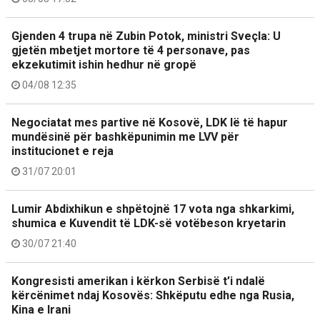
Gjenden 4 trupa në Zubin Potok, ministri Sveçla: U
gjetën mbetjet mortore të 4 personave, pas
ekzekutimit ishin hedhur në gropë
04/08 12:35
Negociatat mes partive në Kosovë, LDK lë të hapur
mundësinë për bashkëpunimin me LVV për
institucionet e reja
31/07 20:01
Lumir Abdixhikun e shpëtojnë 17 vota nga shkarkimi,
shumica e Kuvendit të LDK-së votëbeson kryetarin
30/07 21:40
Kongresisti amerikan i kërkon Serbisë t’i ndalë
kërcënimet ndaj Kosovës: Shkëputu edhe nga Rusia,
Kina e Irani