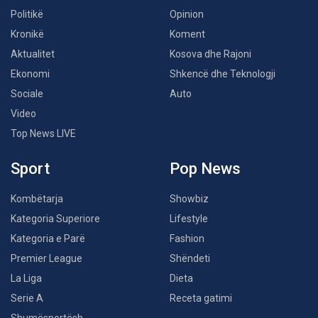
Politikë
Opinion
Kronikë
Koment
Aktualitet
Kosova dhe Rajoni
Ekonomi
Shkencë dhe Teknologji
Sociale
Auto
Video
Top News LIVE
Sport
Pop News
Kombëtarja
Showbiz
Kategoria Superiore
Lifestyle
Kategoria e Parë
Fashion
Premier League
Shëndeti
La Liga
Dieta
Serie A
Receta gatimi