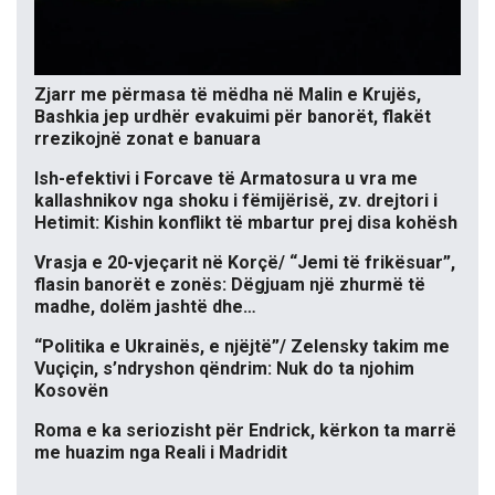
Zjarr me përmasa të mëdha në Malin e Krujës,
Bashkia jep urdhër evakuimi për banorët, flakët
rrezikojnë zonat e banuara
Ish-efektivi i Forcave të Armatosura u vra me
kallashnikov nga shoku i fëmijërisë, zv. drejtori i
Hetimit: Kishin konflikt të mbartur prej disa kohësh
Vrasja e 20-vjeçarit në Korçë/ “Jemi të frikësuar”,
flasin banorët e zonës: Dëgjuam një zhurmë të
madhe, dolëm jashtë dhe…
“Politika e Ukrainës, e njëjtë”/ Zelensky takim me
Vuçiçin, s’ndryshon qëndrim: Nuk do ta njohim
Kosovën
Roma e ka seriozisht për Endrick, kërkon ta marrë
me huazim nga Reali i Madridit