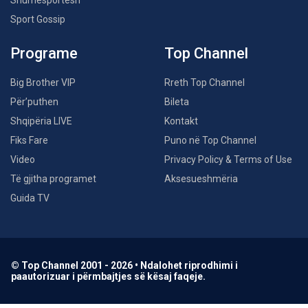
Shumësportësh
Sport Gossip
Programe
Top Channel
Big Brother VIP
Rreth Top Channel
Për’puthen
Bileta
Shqipëria LIVE
Kontakt
Fiks Fare
Puno në Top Channel
Video
Privacy Policy & Terms of Use
Të gjitha programet
Aksesueshmëria
Guida TV
© Top Channel 2001 - 2026 • Ndalohet riprodhimi i
paautorizuar i përmbajtjes së kësaj faqeje.