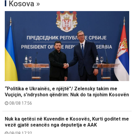
Kosova »
“Politika e Ukrainës, e njëjtë”/ Zelensky takim me
Vuçiçin, s’ndryshon qëndrim: Nuk do ta njohim Kosovën
08/08 17:56
Nuk ka qetësi në Kuvendin e Kosovës, Kurti goditet me
vezë gjatë seancës nga deputetja e AAK
08/08 17:32