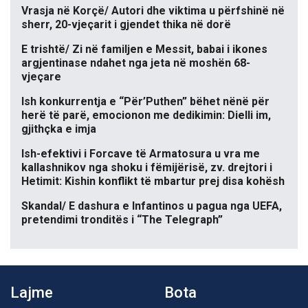
Vrasja në Korçë/ Autori dhe viktima u përfshinë në
sherr, 20-vjeçarit i gjendet thika në dorë
E trishtë/ Zi në familjen e Messit, babai i ikones
argjentinase ndahet nga jeta në moshën 68-
vjeçare
Ish konkurrentja e “Për’Puthen” bëhet nënë për
herë të parë, emocionon me dedikimin: Dielli im,
gjithçka e imja
Ish-efektivi i Forcave të Armatosura u vra me
kallashnikov nga shoku i fëmijërisë, zv. drejtori i
Hetimit: Kishin konflikt të mbartur prej disa kohësh
Skandal/ E dashura e Infantinos u pagua nga UEFA,
pretendimi tronditës i “The Telegraph”
Lajme
Bota