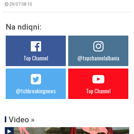
29/07 08:10
Na ndiqni:
Top Channel
@topchannelalbania
@tchbreakingnews
Top Channel
Video »