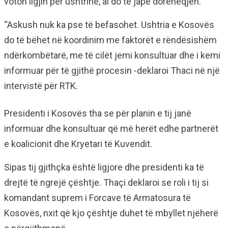
voton ligjin për ushtrinë, ai do të japë dorëheqjen.
“Askush nuk ka pse të befasohet. Ushtria e Kosovës
do të bëhet në koordinim me faktorët e rëndësishëm
ndërkombëtarë, me të cilët jemi konsultuar dhe i kemi
informuar për të gjithë procesin -deklaroi Thaci në një
intervistë për RTK.
Presidenti i Kosovës tha se për planin e tij janë
informuar dhe konsultuar që më herët edhe partnerët
e koalicionit dhe Kryetari të Kuvendit.
Sipas tij gjithçka është ligjore dhe presidenti ka të
drejtë të ngrejë çështje. Thaçi deklaroi se roli i tij si
komandant suprem i Forcave të Armatosura të
Kosovës, nxit që kjo çështje duhet të mbyllet njëherë