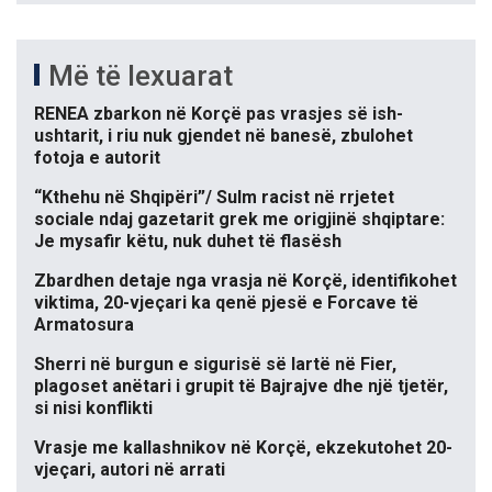
Më të lexuarat
RENEA zbarkon në Korçë pas vrasjes së ish-
ushtarit, i riu nuk gjendet në banesë, zbulohet
fotoja e autorit
“Kthehu në Shqipëri”/ Sulm racist në rrjetet
sociale ndaj gazetarit grek me origjinë shqiptare:
Je mysafir këtu, nuk duhet të flasësh
Zbardhen detaje nga vrasja në Korçë, identifikohet
viktima, 20-vjeçari ka qenë pjesë e Forcave të
Armatosura
Sherri në burgun e sigurisë së lartë në Fier,
plagoset anëtari i grupit të Bajrajve dhe një tjetër,
si nisi konflikti
Vrasje me kallashnikov në Korçë, ekzekutohet 20-
vjeçari, autori në arrati