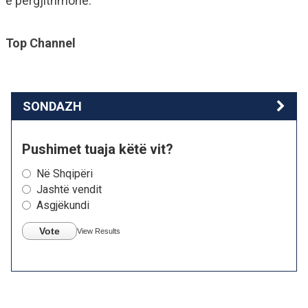
e përgjithmonë.
Top Channel
SONDAZH
Pushimet tuaja këtë vit?
Në Shqipëri
Jashtë vendit
Asgjëkundi
Vote
View Results