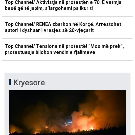
Top Channel/ Aktivistja në protestën e 70: E vetmja
besë që të japim, s’largohemi pa ikur ti
Top Channel/ RENEA zbarkon në Korçë. Arrestohet
autori i dyshuar i vrasjes së 20-vjeçarit
Top Channel/ Tensione në protestë! “Mos më prek”,
protestuesja bllokon vendin e fjalimeve
Kryesore