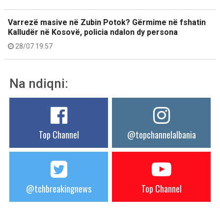
Varrezë masive në Zubin Potok? Gërmime në fshatin
Kalludër në Kosovë, policia ndalon dy persona
28/07 19:57
Na ndiqni:
Top Channel
@topchannelalbania
@tchbreakingnews
Top Channel