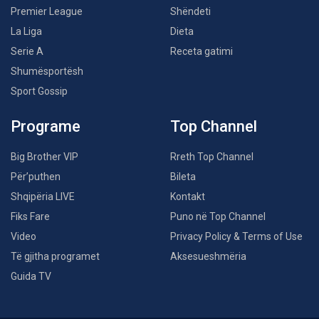
Premier League
Shëndeti
La Liga
Dieta
Serie A
Receta gatimi
Shumësportësh
Sport Gossip
Programe
Top Channel
Big Brother VIP
Rreth Top Channel
Për’puthen
Bileta
Shqipëria LIVE
Kontakt
Fiks Fare
Puno në Top Channel
Video
Privacy Policy & Terms of Use
Të gjitha programet
Aksesueshmëria
Guida TV