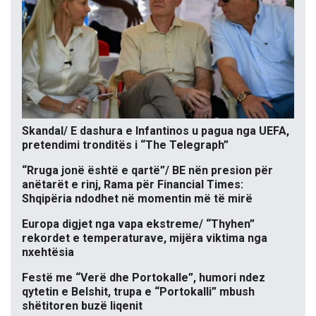
Skandal/ E dashura e Infantinos u pagua nga UEFA,
pretendimi tronditës i “The Telegraph”
“Rruga jonë është e qartë”/ BE nën presion për
anëtarët e rinj, Rama për Financial Times:
Shqipëria ndodhet në momentin më të mirë
Europa digjet nga vapa ekstreme/ “Thyhen”
rekordet e temperaturave, mijëra viktima nga
nxehtësia
Festë me “Verë dhe Portokalle”, humori ndez
qytetin e Belshit, trupa e “Portokalli” mbush
shëtitoren buzë liqenit