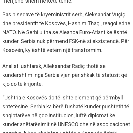
menjëhershëm në këtë temë.
Pas bisedave të kryeministrit serb, Aleksandar Vuçiç
dhe presidentit të Kosovës, Hashim Thaçi, reagoi edhe
NATO. Në Serbi u tha se Aleanca Euro-Atlantike është
kundër. Serbia nuk përmend FSK-në si ekzistencë. Për
Kosovën, ky është vetëm një transformim.
Analisti ushtarak, Alleksandar Radiç thotë se
kundërshtimi nga Serbia vjen për shkak të statusit që
kjo do të krijonte.
“Ushtria e Kosovës do të ishte element që përmbyll
shtetësinë. Serbia ka bërë fushatë kundër pushtetit të
shqiptarëve në çdo institucion, luftë diplomatike
kundër anëtarësimit në UNESCO dhe në asocicacionet