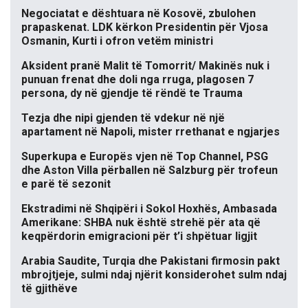
Negociatat e dështuara në Kosovë, zbulohen
prapaskenat. LDK kërkon Presidentin për Vjosa
Osmanin, Kurti i ofron vetëm ministri
Aksident pranë Malit të Tomorrit/ Makinës nuk i
punuan frenat dhe doli nga rruga, plagosen 7
persona, dy në gjendje të rëndë te Trauma
Tezja dhe nipi gjenden të vdekur në një
apartament në Napoli, mister rrethanat e ngjarjes
Superkupa e Europës vjen në Top Channel, PSG
dhe Aston Villa përballen në Salzburg për trofeun
e parë të sezonit
Ekstradimi në Shqipëri i Sokol Hoxhës, Ambasada
Amerikane: SHBA nuk është strehë për ata që
keqpërdorin emigracioni për t’i shpëtuar ligjit
Arabia Saudite, Turqia dhe Pakistani firmosin pakt
mbrojtjeje, sulmi ndaj njërit konsiderohet sulm ndaj
të gjithëve