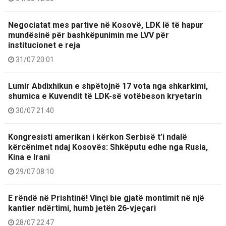
Negociatat mes partive në Kosovë, LDK lë të hapur
mundësinë për bashkëpunimin me LVV për
institucionet e reja
31/07 20:01
Lumir Abdixhikun e shpëtojnë 17 vota nga shkarkimi,
shumica e Kuvendit të LDK-së votëbeson kryetarin
30/07 21:40
Kongresisti amerikan i kërkon Serbisë t’i ndalë
kërcënimet ndaj Kosovës: Shkëputu edhe nga Rusia,
Kina e Irani
29/07 08:10
E rëndë në Prishtinë! Vinçi bie gjatë montimit në një
kantier ndërtimi, humb jetën 26-vjeçari
28/07 22:47