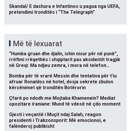
Skandal/ E dashura e Infantinos u pagua nga UEFA,
pretendimi tronditës i “The Telegraph”
Më të lexuarat
“Humba gruan dhe djalin, ishin nisur për në punë”,
rrëfimi rrëqethës i shqiptarit pas aksidentit tragjik
në Greqi: Ma ndjeu zemra, i mora në telefon…
Bomba për të vrarë Messin dhe tentativa për t’iu
afruar Ronaldos në hotel, dosja sekrete zbulon
kërcënimet që tronditën Botërorin
Çfarë po ndodh me Mojtaba Khamenein? Mediat
opozitare iraniane: Mund të vdesë në çdo moment
Gjesti i veçantë i Muçit ndaj Salah, reagon
presidenti i Trabzonsporit: Më emocionoi, e
falënderoj publikisht