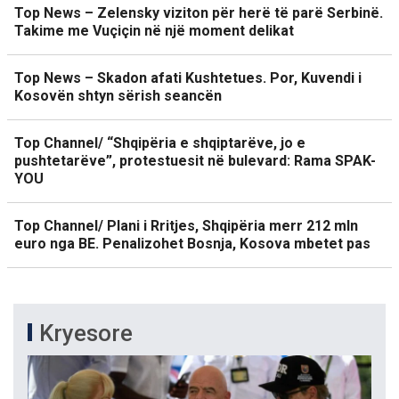
Top News – Zelensky viziton për herë të parë Serbinë.
Takime me Vuçiçin në një moment delikat
Top News – Skadon afati Kushtetues. Por, Kuvendi i
Kosovën shtyn sërish seancën
Top Channel/ “Shqipëria e shqiptarëve, jo e
pushtetarëve”, protestuesit në bulevard: Rama SPAK-
YOU
Top Channel/ Plani i Rritjes, Shqipëria merr 212 mln
euro nga BE. Penalizohet Bosnja, Kosova mbetet pas
Kryesore