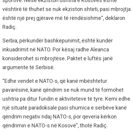
sportive. Nëse ekziston ushtria e Kosovës është
vështirë të thuhet se nuk ekziston shteti, pasi mbrojtja
është një prej gjërave më të rëndësishme”, deklaron
Radiç.
Serbia, përkundër bashkëpunimit, është kundër
inkuadrimit në NATO. Por kësaj radhe Aleanca
konsiderohet si mbrojtëse. Paktet e luftës janë
argumente të Serbisë.
“Edhe vendet e NATO-s, që kanë mbështetur
pavarësinë, kanë qëndrim se nuk mund të formohet
ushtria pa ditur fundin e aktiviteteve të tyre. Kemi edhe
një situatë paradoksale pasi shumica e serbëve kanë
qëndrim negativ ndaj NATO-s, por qeveria kërkon
qëndrimin e NATO-s në Kosovë”, thotë Radiç.