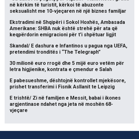
në kërkim të turistit, kërkoi të abuzonte
seksualisht me 10-vjeçaren në një biznes familjar
Ekstradimi në Shqipëri i Sokol Hoxhës, Ambasada
Amerikane: SHBA nuk është strehë për ata që
keqpërdorin emigracioni për t’i shpëtuar ligjit
Skandal/ E dashura e Infantinos u pagua nga UEFA,
pretendimi tronditës i “The Telegraph”
30 milionë euro rrogë dhe 5 mijë euro vetëm për
letra higjienike, kontrata e çmendur e Salah
E pabesueshme, dështojnë kontrollet mjekësore,
prishet transferimi i Fisnik Asllanit te Leipzig
E trishtë/ Zi në familjen e Messit, babai i ikones
argjentinase ndahet nga jeta në moshën 68-
vjeçare