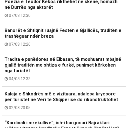
Poezia e Teodor Kekos rikthehet në skenë, homazh
në Durrës nga aktorët
07/08 12:30
Banorët e Shtiqnit ruajnë Festën e Gjallicës, traditën e
trashëguar ndër breza
07/08 12:26
Tradita e punëdores në Elbasan, të moshuarat mbajnë
gjallë traditën me shtiza e furkë, punimet kërkohen
nga turistët
04/08 12:33
Kalaja e Shkodrës më e vizituara, ndalesa kryesore
për turistët në Veri të Shqipërisë do rikonstruktohet
02/08 20:05
“Kardinali i mrekullive”, ish-i burgosuri Bajraktari