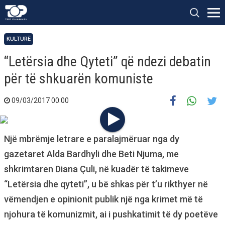
KULTURË
“Letërsia dhe Qyteti” që ndezi debatin
për të shkuarën komuniste
09/03/2017 00:00
Një mbrëmje letrare e paralajmëruar nga dy
gazetaret Alda Bardhyli dhe Beti Njuma, me
shkrimtaren Diana Çuli, në kuadër të takimeve
“Letërsia dhe qyteti”, u bë shkas për t’u rikthyer në
vëmendjen e opinionit publik një nga krimet më të
njohura të komunizmit, ai i pushkatimit të dy poetëve