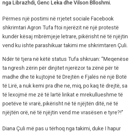
nga Librazhdi, Genc Leka dhe Vilson Blloshmi.
Përmes një postimi në rrjetet sociale Facebook
shkrimtari Agron Tufa ftoi njerëzit në një protestë
kundër kësaj mbrëmjeje letrare, pikërisht në të njëjtin
vend ku ishte parashikuar takimi me shkrimtaren Çuli.
Ndër të tjera në këtë status Tufa shkruan: “Meqenëse
ta ngresh zërin për dinjitet njerëzor ta zënë për të
madhe dhe të kujtojnë të Drejtën e Fjalës në një Botë
të Lirë, a nuk kemi pra dhe ne, miq, po kaq të drejtë, sa
të lexojmë me zë të lartë lirikat e mrekullueshme të
poetëve të vrarë, pikërisht në të njëjtën ditë, në të
njëjtën orë, në të njëjtin vend me vrasësen e tyre?!”
Diana Çuli më pas u tërhoq nga takimi, duke I hapur