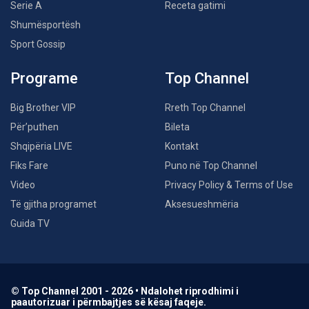
Serie A
Receta gatimi
Shumësportësh
Sport Gossip
Programe
Top Channel
Big Brother VIP
Rreth Top Channel
Për’puthen
Bileta
Shqipëria LIVE
Kontakt
Fiks Fare
Puno në Top Channel
Video
Privacy Policy & Terms of Use
Të gjitha programet
Aksesueshmëria
Guida TV
© Top Channel 2001 - 2026 • Ndalohet riprodhimi i
paautorizuar i përmbajtjes së kësaj faqeje.