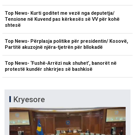
Top News- Kurti goditet me vezë nga deputetja/
Tensione në Kuvend pas kërkesës së VV për kohë
shtesë
Top News- Përplasja politike për presidentin/ Kosovë,
Partitë akuzojnë njëra-tjetrën për bllokadë
Top News- ‘Fushë-Arrëzi nuk shuhet’, banorët në
protestë kundër shkrirjes së bashkisë
Kryesore