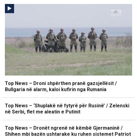
Top News – Droni shpërthen pranë gazsjellësit /
Bullgaria në alarm, kaloi kufirin nga Rumania
Top News – ‘Shuplakë në fytyrë për Rusinë’ / Zelenski
në Serbi, flet me aleatin e Putinit
Top News – Dronët ngrenë në këmbë Gjermaninë /
Shihen mbi bazën ushtarake ku ruhen sistemet Patriot