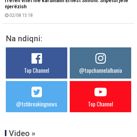
rrëfen vitet me kardinalin Ernest Simoni: Shpëtoi jetë
njerëzish
02/08 15:18
Na ndiqni:
Top Channel
@topchannelalbania
@tchbreakingnews
Top Channel
Video »