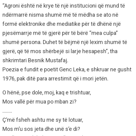
“Agroni është në krye të një institucioni që mund të
ndërmarrë nisma shumë më të mëdha se ato në
formë elektronike dhe mediatike për të dhënë një
pjesëmarrje më të gjerë për të bërë “mea culpa”
shumë persona. Duhet të bëjmë një lexim shumë të
gjerë, që të mos shërbejë si larje hesapesh”, tha
shkrimtari Besnik Mustafaj.
Poezia e fundit e poetit Genc Leka, e shkruar ne gusht
1976, pak ditë para arrestimit që i mori jetën.
O hënë, pse dole, moj, kaq e trishtuar,
Mos vallë për mua po mban zi?
……..
Ç’më fsheh ashtu me sy të lotuar,
Mos m’u sos jeta dhe unë s’e di?