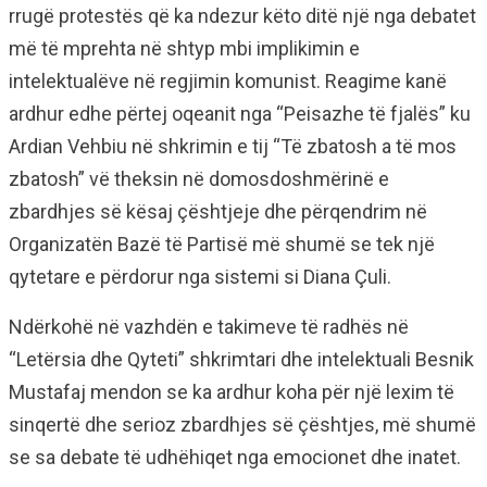
rrugë protestës që ka ndezur këto ditë një nga debatet
më të mprehta në shtyp mbi implikimin e
intelektualëve në regjimin komunist. Reagime kanë
ardhur edhe përtej oqeanit nga “Peisazhe të fjalës” ku
Ardian Vehbiu në shkrimin e tij “Të zbatosh a të mos
zbatosh” vë theksin në domosdoshmërinë e
zbardhjes së kësaj çështjeje dhe përqendrim në
Organizatën Bazë të Partisë më shumë se tek një
qytetare e përdorur nga sistemi si Diana Çuli.
Ndërkohë në vazhdën e takimeve të radhës në
“Letërsia dhe Qyteti” shkrimtari dhe intelektuali Besnik
Mustafaj mendon se ka ardhur koha për një lexim të
sinqertë dhe serioz zbardhjes së çështjes, më shumë
se sa debate të udhëhiqet nga emocionet dhe inatet.