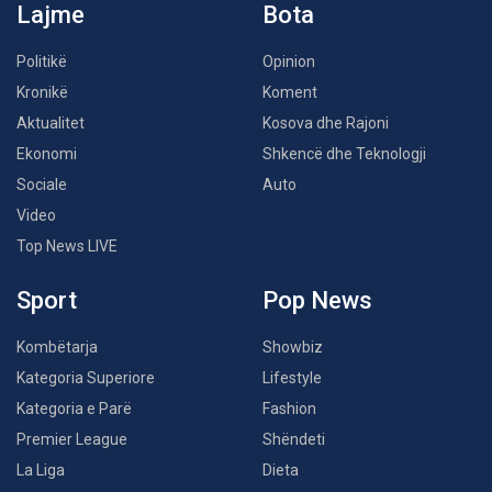
Lajme
Bota
Politikë
Opinion
Kronikë
Koment
Aktualitet
Kosova dhe Rajoni
Ekonomi
Shkencë dhe Teknologji
Sociale
Auto
Video
Top News LIVE
Sport
Pop News
Kombëtarja
Showbiz
Kategoria Superiore
Lifestyle
Kategoria e Parë
Fashion
Premier League
Shëndeti
La Liga
Dieta