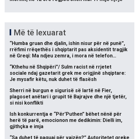
Më të lexuarat
“Humba gruan dhe djalin, ishin nisur për në punë”,
rrëfimi rrëqethës i shqiptarit pas aksidentit tragjik
në Greqi: Ma ndjeu zemra, i mora në telefon…
“Kthehu në Shqipëri”/ Sulm racist në rrjetet
sociale ndaj gazetarit grek me origjinë shqiptare:
Je mysafir këtu, nuk duhet të flasësh
Sherri në burgun e sigurisë së lartë në Fier,
plagoset anëtari i grupit të Bajrajve dhe një tjetër,
si nisi konflikti
Ish konkurrentja e “Për’Puthen” bëhet nënë për
herë të parë, emocionon me dedikimin: Dielli im,
gjithçka e imja
“Sa duhet të paguaj për vajzën?” Autoritetet greke