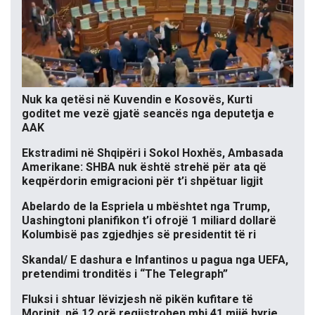
Nuk ka qetësi në Kuvendin e Kosovës, Kurti
goditet me vezë gjatë seancës nga deputetja e
AAK
Ekstradimi në Shqipëri i Sokol Hoxhës, Ambasada
Amerikane: SHBA nuk është strehë për ata që
keqpërdorin emigracioni për t’i shpëtuar ligjit
Abelardo de la Espriela u mbështet nga Trump,
Uashingtoni planifikon t’i ofrojë 1 miliard dollarë
Kolumbisë pas zgjedhjes së presidentit të ri
Skandal/ E dashura e Infantinos u pagua nga UEFA,
pretendimi tronditës i “The Telegraph”
Fluksi i shtuar lëvizjesh në pikën kufitare të
Morinit, në 12 orë regjistrohen mbi 41 mijë hyrje