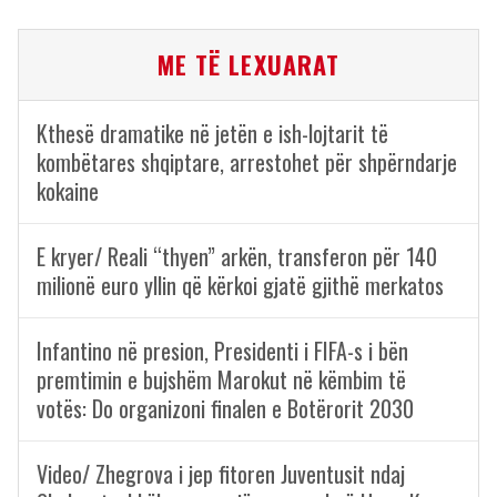
ME TË LEXUARAT
Kthesë dramatike në jetën e ish-lojtarit të
kombëtares shqiptare, arrestohet për shpërndarje
kokaine
E kryer/ Reali “thyen” arkën, transferon për 140
milionë euro yllin që kërkoi gjatë gjithë merkatos
Infantino në presion, Presidenti i FIFA-s i bën
premtimin e bujshëm Marokut në këmbim të
votës: Do organizoni finalen e Botërorit 2030
Video/ Zhegrova i jep fitoren Juventusit ndaj