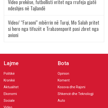
Video prekëse, futbollisti vritet nga rrufeja gjatë
ndeshjes në Tajlandë
Video/ “Faraoni” mbërrin në Turqi, Mo Salah pritet
si hero nga tifozët e Trabzonsporit pasi zbret nga
avioni
Lajme
Bota
Politikë
Opinion
Kronikë
Koment
Aktualitet
Kosova dhe Rajoni
Ekonomi
Shkencë dhe Teknologji
Sociale
Auto
Video