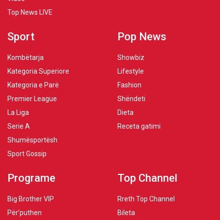
Top News LIVE
Sport
Pop News
Kombëtarja
Showbiz
Kategoria Superiore
Lifestyle
Kategoria e Parë
Fashion
Premier League
Shëndeti
La Liga
Dieta
Serie A
Receta gatimi
Shumësportësh
Sport Gossip
Programe
Top Channel
Big Brother VIP
Rreth Top Channel
Për’puthen
Bileta