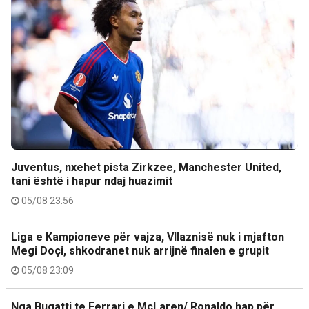
Juventus, nxehet pista Zirkzee, Manchester United,
tani është i hapur ndaj huazimit
05/08 23:56
Liga e Kampioneve për vajza, Vllaznisë nuk i mjafton
Megi Doçi, shkodranet nuk arrijnë finalen e grupit
05/08 23:09
Nga Bugatti te Ferrari e McLaren/ Ronaldo hap për