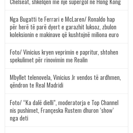
Chelseat, shkëlqen me një supergol në Hong Kong
Nga Bugatti te Ferrari e McLaren/ Ronaldo hap
për herë të parë dyert e garazhit luksoz, zbulon
koleksionin e makinave që kushtojnë miliona euro
Foto/ Vinicius kryen veprimin e papritur, shtohen
spekulimet për rinovimin me Realin
Mbyllet telenovela, Vinicius Jr vendos të ardhmen,
qëndron te Real Madridi
Foto/ “Ka dalë dielli”, moderatorja e Top Channel
nis pushimet, Françeska Rustem dhuron ‘show’
nga deti