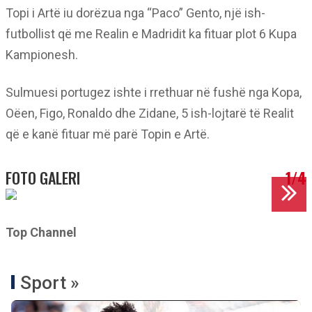
Topi i Artë iu dorëzua nga “Paco” Gento, një ish-
futbollist që me Realin e Madridit ka fituar plot 6 Kupa
Kampionesh.
Sulmuesi portugez ishte i rrethuar në fushë nga Kopa,
Oëen, Figo, Ronaldo dhe Zidane, 5 ish-lojtarë të Realit
që e kanë fituar më parë Topin e Artë.
FOTO GALERI
1/4
Top Channel
Sport »