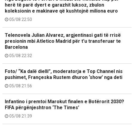
herë të parë dyert e garazhit luksoz, zbulon
koleksionin e makinave që kushtojnë miliona euro
05/08 22:50
Telenovela Julian Alvarez, argjentinasi gati të rrisë
presionin mbi Atletico Madrid për t’u transferuar te
Barcelona
05/08 22:32
Foto/ “Ka dalë dielli”, moderatorja e Top Channel nis
pushimet, Françeska Rustem dhuron ‘show’ nga deti
05/08 21:56
Infantino i premtoi Marokut finalen e Botërorit 2030?
FIFA përgënjeshtron ‘The Times’
05/08 21:39