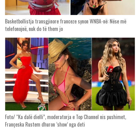
Basketbollistja transgjinore franceze synon WNBA-në: Nëse më
telefonojnë, nuk do të them jo
Foto/ “Ka dalë dielli”, moderatorja e Top Channel nis pushimet,
Françeska Rustem dhuron ‘show’ nga deti