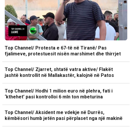
Top Channel/ Protesta e 67-të në Tiranë/ Pas
fjalimeve, protestuesit nisën marshimet dhe thirrjet
Top Channel/ Zjarret, shtatë vatra aktive/ Flakët
jashtë kontrollit në Mallakastër, kalojnë në Patos
Top Channel/ Hodhi 1 milion euro në plehra, fati i
‘kthehet’ pasi kontrolloi 6 mln ton mbeturina
Top Channel/ Aksident me vdekje në Durrës,
këmbësori humb jetën pasi përplaset nga një makinë