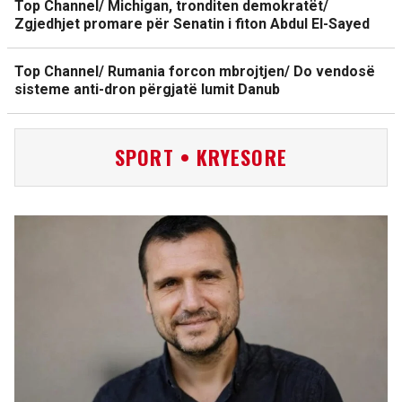
Top Channel/ Michigan, tronditen demokratët/
Zgjedhjet promare për Senatin i fiton Abdul El-Sayed
Top Channel/ Rumania forcon mbrojtjen/ Do vendosë
sisteme anti-dron përgjatë lumit Danub
SPORT • KRYESORE