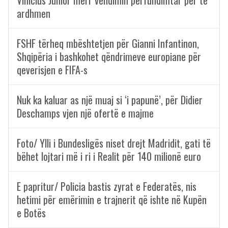
Vinicius Junior merr vendimin përfundimtar për të
ardhmen
FSHF tërheq mbështetjen për Gianni Infantinon,
Shqipëria i bashkohet qëndrimeve europiane për
qeverisjen e FIFA-s
Nuk ka kaluar as një muaj si ‘i papunë’, për Didier
Deschamps vjen një ofertë e majme
Foto/ Ylli i Bundesligës niset drejt Madridit, gati të
bëhet lojtari më i ri i Realit për 140 milionë euro
E papritur/ Policia bastis zyrat e Federatës, nis
hetimi për emërimin e trajnerit që ishte në Kupën
e Botës