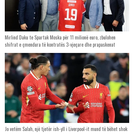
Mirlind Daku te Spartak Moska për 11 milionë euro, zbulohen
shifrat e çmendura të kontratës 3-vjeçare dhe prapaskenat
Jo vetëm Salah, një tjetër ish-yll i Liverpool-it mund të bëhet shok