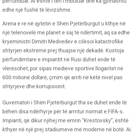
përfunduar. Ai është i tëri i mbuluar dhe ka gjithashtu
edhe një fushë të lëvizshme.
Arena e re në qytetin e Shën Pjetërburgut u kthye në
një telenovelë me planet e saj të ndërtimit, aq sa edhe
kryeministri Dimitri Medvedev e cilësoi katastrofike
shtyrjen ekstreme prej thuajse një dekadë. Kostoja
përfundimtare e impiantit në Rusi duhet ende të
vlerësohet, por sipas medieve sportive llogaritet në
600 milionë dollarë, çmim që arriti në këtë nivel pas
shtyrjeve dhe korrupsionit.
Guvernatori i Shën Pjetërburgut tha se duhet ende të
bëhen disa ndërhyrje për të arrritur normat e FIFA-s.
Impianti, që dikur njihej me emrin “Krestovsky”, është
kthyer në një prej stadiumeve më moderne në botë. Ai