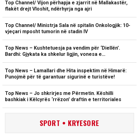
Top Channel/ Vijon përhapja e zjarrit në Mallakastër,
flakët drejt Vloshit, ndërhyrja nga ajri
Top Channel/ Ministrja Sala në spitalin Onkologjik: 10-
vjeçari mposht tumorin në stadin IV
Top News – Kushtetuesja pa vendim për ‘Diellën’.
Bardhi: Gjykata ka shkelur ligjin, vonesa e…
Top News – Lamallari dhe Hita inspektim në Himarë:
Punojmë për të garantuar sigurinë e turistëve!
Top News – Jo shkrirjes me Përmetin. Këshilli
bashkiak i Këlcyrës ‘rrëzon’ draftin e territoriales
SPORT • KRYESORE