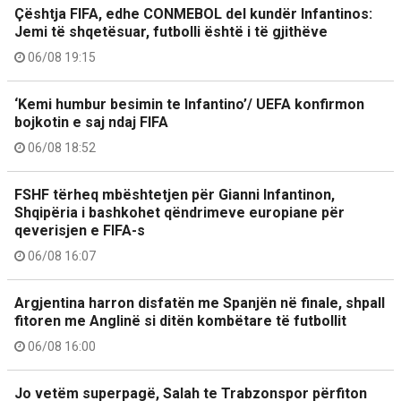
Çështja FIFA, edhe CONMEBOL del kundër Infantinos:
Jemi të shqetësuar, futbolli është i të gjithëve
06/08 19:15
‘Kemi humbur besimin te Infantino’/ UEFA konfirmon
bojkotin e saj ndaj FIFA
06/08 18:52
FSHF tërheq mbështetjen për Gianni Infantinon,
Shqipëria i bashkohet qëndrimeve europiane për
qeverisjen e FIFA-s
06/08 16:07
Argjentina harron disfatën me Spanjën në finale, shpall
fitoren me Anglinë si ditën kombëtare të futbollit
06/08 16:00
Jo vetëm superpagë, Salah te Trabzonspor përfiton