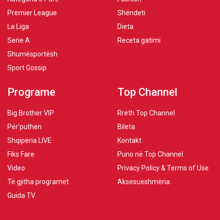
Premier League
Shëndeti
La Liga
Dieta
Serie A
Receta gatimi
Shumësportësh
Sport Gossip
Programe
Top Channel
Big Brother VIP
Rreth Top Channel
Për’puthen
Bileta
Shqipëria LIVE
Kontakt
Fiks Fare
Puno në Top Channel
Video
Privacy Policy & Terms of Use
Të gjitha programet
Aksesueshmëria
Guida TV