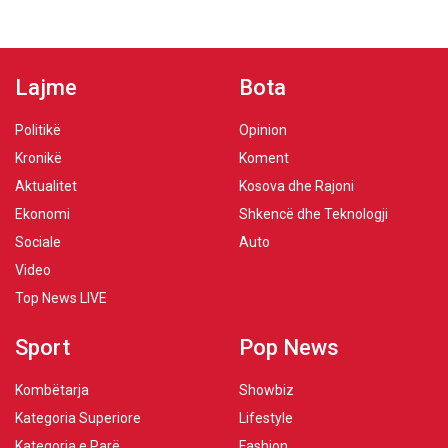
Lajme
Bota
Politikë
Opinion
Kronikë
Koment
Aktualitet
Kosova dhe Rajoni
Ekonomi
Shkencë dhe Teknologji
Sociale
Auto
Video
Top News LIVE
Sport
Pop News
Kombëtarja
Showbiz
Kategoria Superiore
Lifestyle
Kategoria e Parë
Fashion