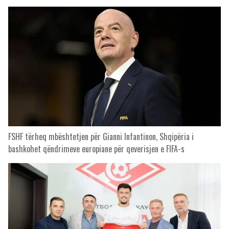
FSHF tërheq mbështetjen për Gianni Infantinon, Shqipëria i
bashkohet qëndrimeve europiane për qeverisjen e FIFA-s