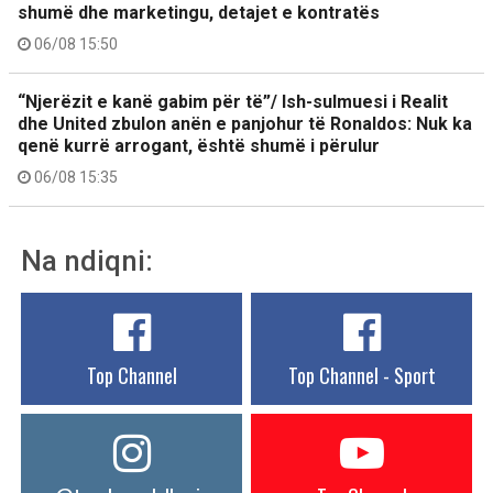
shumë dhe marketingu, detajet e kontratës
06/08 15:50
“Njerëzit e kanë gabim për të”/ Ish-sulmuesi i Realit
dhe United zbulon anën e panjohur të Ronaldos: Nuk ka
qenë kurrë arrogant, është shumë i përulur
06/08 15:35
Na ndiqni:
Top Channel
Top Channel - Sport