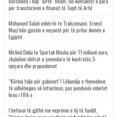
Barcelona i hap “luftë” Realit, nis kontaktet e para
për transferimin e fituesit të Topit të Artë
Mohamed Salah mbërrin te Trabzonspor, Ernest
Muçi bën gjestin e veçantë për të pritur ikonën e
Egjiptit
Mirlind Daku te Spartak Moska për 11 milionë euro,
zbulohen shifrat e çmendura të kontratës 3-
vjeçare dhe prapaskenat
“Kërkoj falje për gabimet”/ Lëkundja e themeleve
të udhëheqjes së Infantinos, pas pendesës mbetet
kreu i FIFA-s
I befasoi të gjithë me veprimin e tij të fundit,