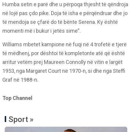
Humba setin e parë dhe u përpoqa thjesht të qëndroja
në lojë pas çdo pike. Doja të isha e përqëndruar dhe jo
të mendoja se çfarë do të bënte Serena. Ky është
momenti më i bukur i jetës sime”.
Williams mbetet kampione në fuqi në 4 trofetë e tjerë
të mëdhenj, por dështoi të kompletonte atë që është
arritur vetëm prej Maureen Connolly në vitin e largët
1953, nga Margaret Court në 1970-n, si dhe nga Steffi
Graf në 1988-n.
Top Channel
Sport »