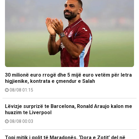
30 milionë euro rrogë dhe 5 mijë euro vetëm për letra
higjienike, kontrata e çmendur e Salah
08/08 01:15
Lëvizje surprizë te Barcelona, Ronald Araujo kalon me
huazim te Liverpool
08/08 00:03
Topi mitik i golit të Maradonës, ‘Dora e Zotit’ del në