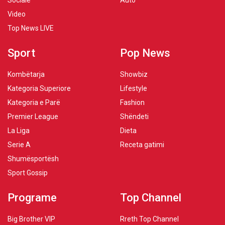
Sociale
Auto
Video
Top News LIVE
Sport
Pop News
Kombëtarja
Showbiz
Kategoria Superiore
Lifestyle
Kategoria e Parë
Fashion
Premier League
Shëndeti
La Liga
Dieta
Serie A
Receta gatimi
Shumësportësh
Sport Gossip
Programe
Top Channel
Big Brother VIP
Rreth Top Channel