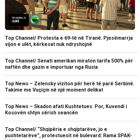
Top Channel/ Protesta e 69-të në Tiranë. Pjesëmarrja
vijon e ulët, kërkesat nuk ndryshojnë
Top Channel/ Senati amerikan miraton tarifa 500% për
naftën dhe gazin e importuar nga Rusia
Top News – Zelensky viziton për herë të parë Serbinë.
Takime me Vuçiçin në një moment delikat
Top News – Skadon afati Kushtetues. Por, Kuvendi i
Kosovën shtyn sërish seancën
Top Channel/ “Shqipëria e shqiptarëve, jo e
pushtetarëve”, protestuesit në bulevard: Rama SPAK-