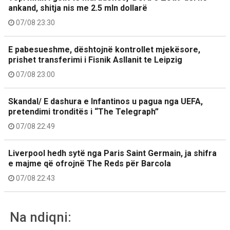
ankand, shitja nis me 2.5 mln dollarë
07/08 23:30
E pabesueshme, dështojnë kontrollet mjekësore,
prishet transferimi i Fisnik Asllanit te Leipzig
07/08 23:00
Skandal/ E dashura e Infantinos u pagua nga UEFA,
pretendimi tronditës i “The Telegraph”
07/08 22:49
Liverpool hedh sytë nga Paris Saint Germain, ja shifra
e majme që ofrojnë The Reds për Barcola
07/08 22:43
Na ndiqni: