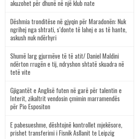
akuzohet për dhunë në një klub nate
Dëshmia tronditëse në gjyqin për Maradonën: Nuk
ngrihej nga shtrati, s’donte të lahej e as të hante,
askush nuk ndërhyri
Shumë larg gjurmëve të të atit/ Daniel Maldini
ndërton rrugën e tij, ndryshon shtatë skuadra në
tetë vite
Gjigantët e Anglisë futen në garë për talentin e
Interit, zikaltrit vendosin çmimin marramendës
për Pio Espositon
E pabesueshme, dështojnë kontrollet mjekësore,
prishet transferimi i Fisnik Asllanit te Leipzig