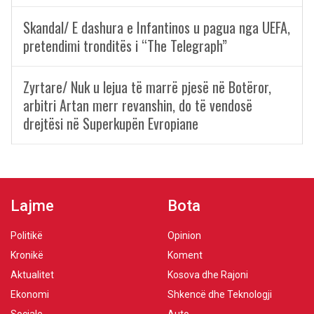
Skandal/ E dashura e Infantinos u pagua nga UEFA,
pretendimi tronditës i “The Telegraph”
Zyrtare/ Nuk u lejua të marrë pjesë në Botëror,
arbitri Artan merr revanshin, do të vendosë
drejtësi në Superkupën Evropiane
Lajme
Bota
Politikë
Opinion
Kronikë
Koment
Aktualitet
Kosova dhe Rajoni
Ekonomi
Shkencë dhe Teknologji