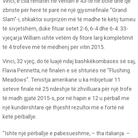
Vinci, e cila renditet në vendin e 43-të në botë dhe që
zbriste për herë të parë në një gjysmëfinale “Grand
Slam”-i, shkaktoi surprizën më të madhe të këtij turneu
të sivjetshëm, duke fituar setet 2-6, 6-4 dhe 6-4. 33-
vjeçarja William ishte vetëm dy fitore larg kompletimit
të 4 trofeve më të mëdhenj për vitin 2015.
Vinci, 32 vjeç, do të luajë ndaj bashkëkombases së saj,
Flavia Pennetta, në finalen e së shtunës në “Flushing
Meadows”. Tenistja amerikane u ka mbijetuar 11
seteve finale në 25 ndeshje të zhvilluara për një trofe
të madh gjatë 2015-s, por në hapin e 12 u përball me
një kundërshtare që thjesht rezultoi më e fortë në
këtë përballje.
“Ishte një përballje e pabesueshme, – tha italianja. –