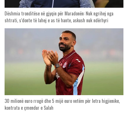
Dëshmia tronditëse në gjyqin për Maradonën: Nuk ngrihej nga
shtrati, s’donte të lahej e as të hante, askush nuk ndërhyri
30 milionë euro rrogë dhe 5 mijë euro vetëm për letra higjienike,
kontrata e çmendur e Salah