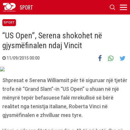
SPORT
SPORT
“US Open”, Serena shokohet në
gjysmëfinalen ndaj Vincit
11/09/2015 00:00
Shpresat e Serena Williamsit për të siguruar një tjetër
trofe në “Grand Slam”-in “US Open” u shuan në një
mënyrë tepër befasuese falë mrekullisë së bërë
realitet nga tenistja italiane, Roberta Vinci në
gjysmëfinalen e zhvilluar mes tyre.