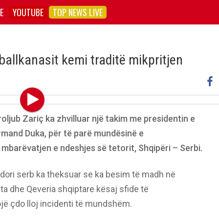
E
YOUTUBE
TOP NEWS LIVE
allkanasit kemi traditë mikpritjen
oljub Zariç ka zhvilluar një takim me presidentin e
Armand Duka, për të parë mundësinë e
barëvatjen e ndeshjes së tetorit, Shqipëri – Serbi.
adori serb ka theksuar se ka besim të madh në
ata dhe Qeveria shqiptare kësaj sfide të
jë çdo lloj incidenti të mundshëm.