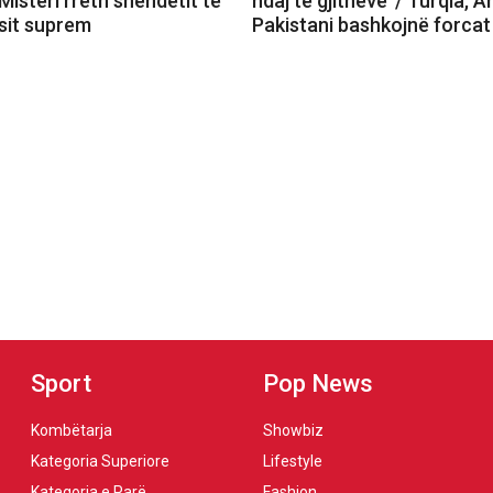
 Misteri rreth shëndetit të
ndaj të gjithëve’ / Turqia, A
sit suprem
Pakistani bashkojnë forcat
Sport
Pop News
Kombëtarja
Showbiz
Kategoria Superiore
Lifestyle
Kategoria e Parë
Fashion