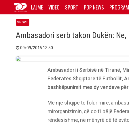
LAJME
VIDEO
SPORT
POP NEWS
PROGRAM
SPORT
Ambasadori serb takon Dukën: Ne, b
09/09/2015 13:50
Ambasadori i Serbisë në Tiranë, Mir
Federatës Shqiptare të Futbollit, 
bashkëpunimit mes dy vendeve për m
Me një shqipe të folur mirë, ambas
mirorganizimin, që do t’i bëjë Feder
rëndësishme, në mënyrë që të evito