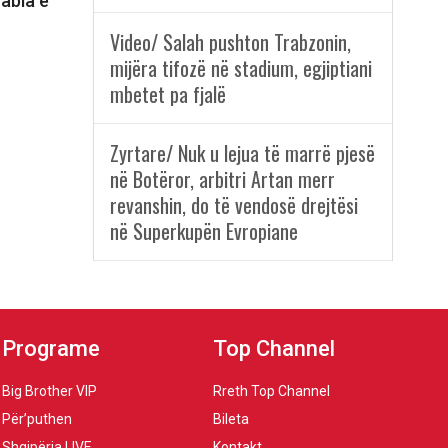
rabia e
Video/ Salah pushton Trabzonin,
mijëra tifozë në stadium, egjiptiani
mbetet pa fjalë
Zyrtare/ Nuk u lejua të marrë pjesë
në Botëror, arbitri Artan merr
revanshin, do të vendosë drejtësi
në Superkupën Evropiane
Programe
Top Channel
Big Brother VIP
Rreth Top Channel
Për’puthen
Bileta
Shqipëria LIVE
Kontakt