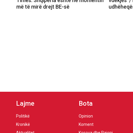
Times: Shqipëria është në momentin
vdekjes’ /
më të mirë drejt BE-së
udhëheqë
Lajme
Bota
Politikë
Opinion
Kronikë
Koment
Aktualitet
Kosova dhe Rajoni