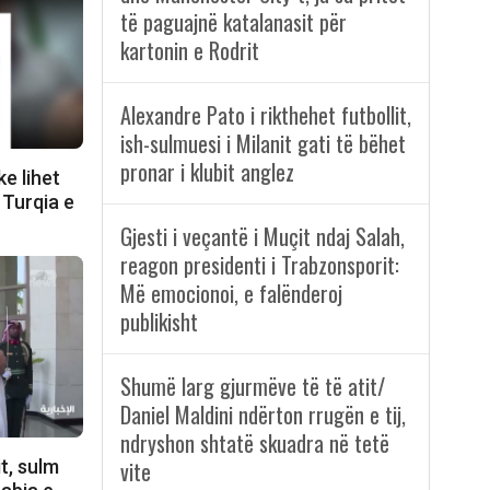
të paguajnë katalanasit për
kartonin e Rodrit
Alexandre Pato i rikthehet futbollit,
ish-sulmuesi i Milanit gati të bëhet
pronar i klubit anglez
ke lihet
 Turqia e
Gjesti i veçantë i Muçit ndaj Salah,
reagon presidenti i Trabzonsporit:
Më emocionoi, e falënderoj
publikisht
Shumë larg gjurmëve të të atit/
Daniel Maldini ndërton rrugën e tij,
ndryshon shtatë skuadra në tetë
t, sulm
vite