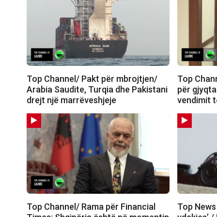
Top Channel/ Pakt për mbrojtjen/
Top Chann
Arabia Saudite, Turqia dhe Pakistani
për gjyqta
drejt një marrëveshjeje
vendimit 
Top Channel/ Rama për Financial
Top News –