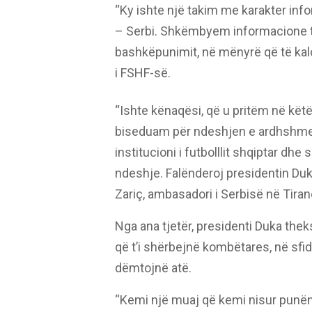
“Ky ishte një takim me karakter in
– Serbi. Shkëmbyem informacione 
bashkëpunimit, në mënyrë që të kaloj
i FSHF-së.
“Ishte kënaqësi, që u pritëm në këtë
biseduam për ndeshjen e ardhshme
institucioni i futbolllit shqiptar dh
ndeshje. Falënderoj presidentin Duka
Zariç, ambasadori i Serbisë në Tiran
Nga ana tjetër, presidenti Duka the
që t’i shërbejnë kombëtares, në sfid
dëmtojnë atë.
“Kemi një muaj që kemi nisur punën