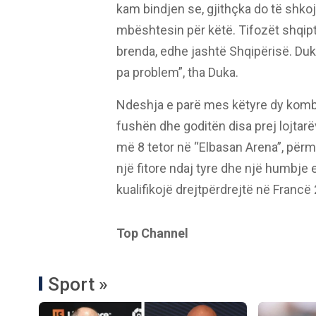
kam bindjen se, gjithçka do të shkojë
mbështesin për këtë. Tifozët shqip
brenda, edhe jashtë Shqipërisë. Duk
pa problem”, tha Duka.
Ndeshja e parë mes këtyre dy kombë
fushën dhe goditën disa prej lojtarëv
më 8 tetor në “Elbasan Arena”, për
një fitore ndaj tyre dhe një humbje
kualifikojë drejtpërdrejtë në Francë
Top Channel
Sport »