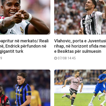
papritur në merkato/ Reali
Vlahovic, porta e Juventusi
më, Endrick përfundon në
rihap, në horizont sfida me
gjigantit turk
e Besiktas për sulmuesin
49
07/08 14:45