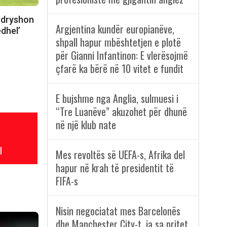
 ndryshon
Argjentina kundër europianëve,
ëdhel’
shpall hapur mbështetjen e plotë
për Gianni Infantinon: E vlerësojmë
çfarë ka bërë në 10 vitet e fundit
E bujshme nga Anglia, sulmuesi i
“Tre Luanëve” akuzohet për dhunë
në një klub nate
l
Mes revoltës së UEFA-s, Afrika del
hapur në krah të presidentit të
FIFA-s
Nisin negociatat mes Barcelonës
dhe Manchester City-t, ja sa pritet