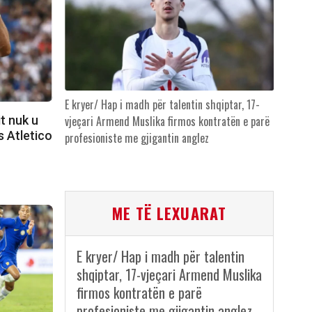
E kryer/ Hap i madh për talentin shqiptar, 17-
t nuk u
vjeçari Armend Muslika firmos kontratën e parë
s Atletico
profesioniste me gjigantin anglez
ME TË LEXUARAT
E kryer/ Hap i madh për talentin
shqiptar, 17-vjeçari Armend Muslika
firmos kontratën e parë
profesioniste me gjigantin anglez