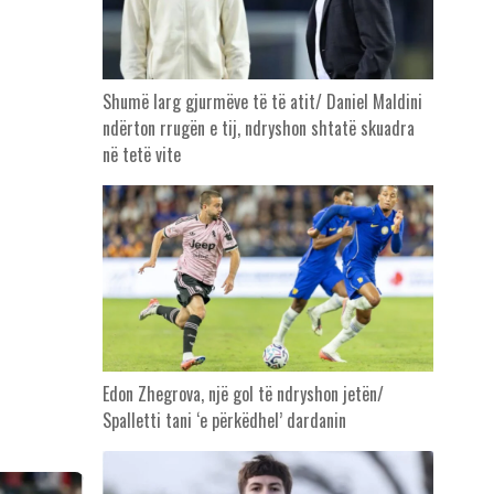
Shumë larg gjurmëve të të atit/ Daniel Maldini
ndërton rrugën e tij, ndryshon shtatë skuadra
në tetë vite
Edon Zhegrova, një gol të ndryshon jetën/
Spalletti tani ‘e përkëdhel’ dardanin