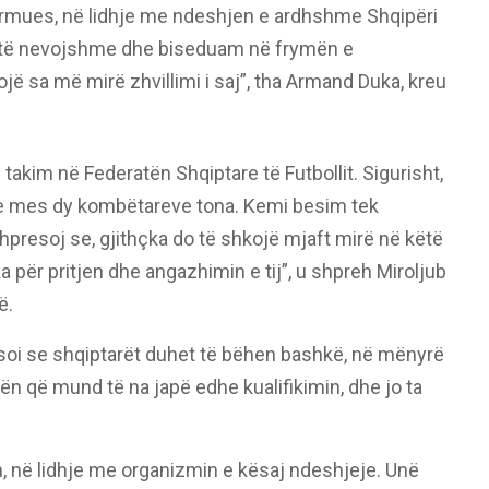
formues, në lidhje me ndeshjen e ardhshme Shqipëri
të nevojshme dhe biseduam në frymën e
ë sa më mirë zhvillimi i saj”, tha Armand Duka, kreu
 takim në Federatën Shqiptare të Futbollit. Sigurisht,
 mes dy kombëtareve tona. Kemi besim tek
e shpresoj se, gjithçka do të shkojë mjaft mirë në këtë
 për pritjen dhe angazhimin e tij”, u shpreh Miroljub
ë.
ksoi se shqiptarët duhet të bëhen bashkë, në mënyrë
ën që mund të na japë edhe kualifikimin, dhe jo ta
, në lidhje me organizmin e kësaj ndeshjeje. Unë