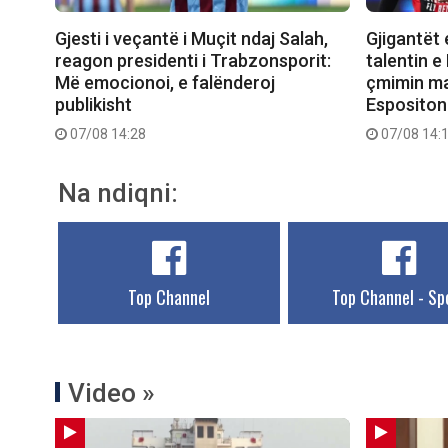
Gjesti i veçantë i Muçit ndaj Salah,
Gjigantët 
reagon presidenti i Trabzonsporit:
talentin e 
Më emocionoi, e falënderoj
çmimin ma
publikisht
Espositon
07/08 14:28
07/08 14:
Na ndiqni:
Top Channel
Top Channel - Sp
Video »