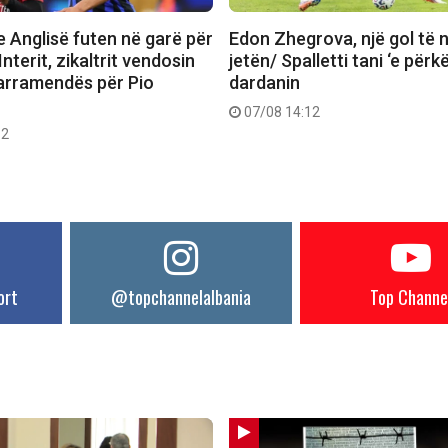
e Anglisë futen në garë për
Edon Zhegrova, një gol të
Interit, zikaltrit vendosin
jetën/ Spalletti tani ‘e përk
rramendës për Pio
dardanin
07/08 14:12
12
ort
@topchannelalbania
Top Channe