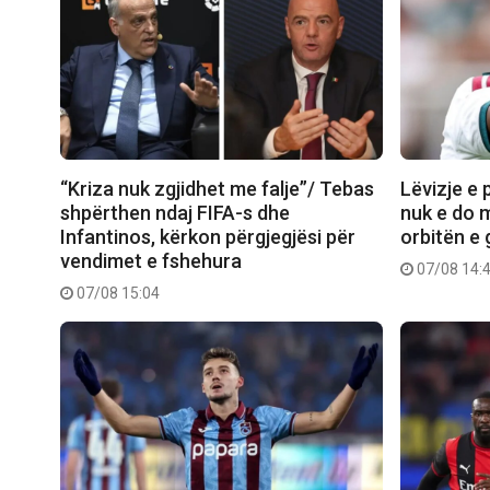
“Kriza nuk zgjidhet me falje”/ Tebas
Lëvizje e 
shpërthen ndaj FIFA-s dhe
nuk e do 
Infantinos, kërkon përgjegjësi për
orbitën e 
vendimet e fshehura
07/08 14:
07/08 15:04