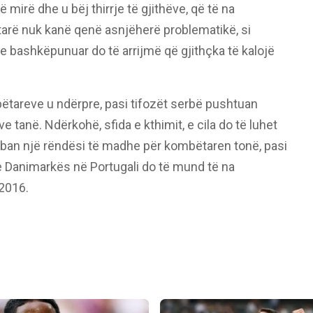
 mirë dhe u bëj thirrje të gjithëve, që të na
tarë nuk kanë qenë asnjëherë problematikë, si
e bashkëpunuar do të arrijmë që gjithçka të kalojë
tareve u ndërpre, pasi tifozët serbë pushtuan
e tanë. Ndërkohë, sfida e kthimit, e cila do të luhet
mban një rëndësi të madhe për kombëtaren tonë, pasi
 e Danimarkës në Portugali do të mund të na
 2016.