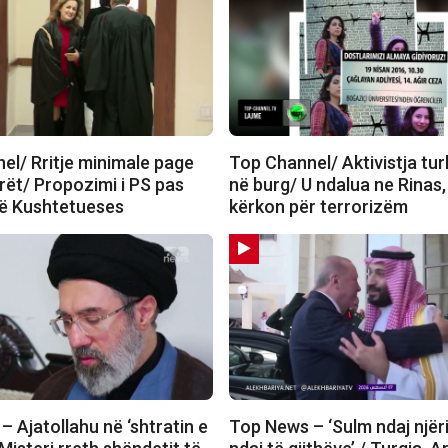
el/ Rritje minimale page
Top Channel/ Aktivistja tur
rët/ Propozimi i PS pas
në burg/ U ndalua ne Rinas,
të Kushtetueses
kërkon për terrorizëm
 Ajatollahu në ‘shtratin e
Top News – ‘Sulm ndaj njëri