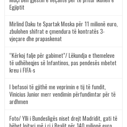
Egjiptit
Mirlind Daku te Spartak Moska për 11 milionë euro,
zbulohen shifrat e çmendura të kontratës 3-
vjeçare dhe prapaskenat
“Kërkoj falje për gabimet”/ Lëkundja e themeleve
të udhëheqjes së Infantinos, pas pendesës mbetet
kreu i FIFA-s
I befasoi të gjithë me veprimin e tij të fundit,
Vinicius Junior merr vendimin përfundimtar për të
ardhmen
Foto/ Ylli i Bundesligës niset drejt Madridit, gati të
bëhet lojtari më i ri i Realit për 140 milionë euro