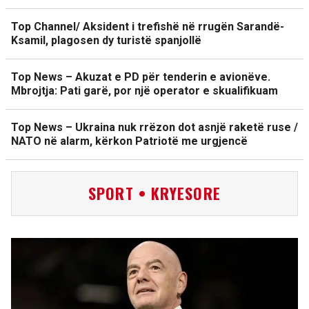
Top Channel/ Aksident i trefishë në rrugën Sarandë-
Ksamil, plagosen dy turistë spanjollë
Top News – Akuzat e PD për tenderin e avionëve.
Mbrojtja: Pati garë, por një operator e skualifikuam
Top News – Ukraina nuk rrëzon dot asnjë raketë ruse /
NATO në alarm, kërkon Patriotë me urgjencë
SPORT • KRYESORE