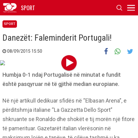
SPORT
SPORT
Danezët: Faleminderit Portugali!
08/09/2015 15:50
Humbja 0-1 ndaj Portugalisë në minutat e fundit
është pasqyruar në të gjithë median europiane.
Në një artikull dedikuar sfidës në “Elbasan Arena”, e
përditshmja italiane “La Gazzetta Dello Sport”
shkruante se Ronaldo dhe shokët e tij morën një fitore
të pamerituar. Gazetarët italian vlerësonin në
maksimum lojën e tanëve, të cilëve tashmë u ka