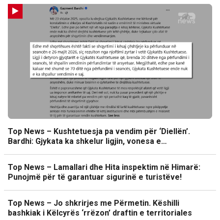
Top News – Kushtetuesja pa vendim për ‘Diellën’.
Bardhi: Gjykata ka shkelur ligjin, vonesa e…
Top News – Lamallari dhe Hita inspektim në Himarë:
Punojmë për të garantuar sigurinë e turistëve!
Top News – Jo shkrirjes me Përmetin. Këshilli
bashkiak i Këlcyrës ‘rrëzon’ draftin e territoriales