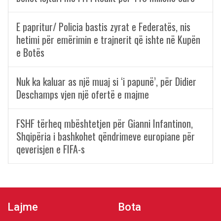
E papritur/ Policia bastis zyrat e Federatës, nis
hetimi për emërimin e trajnerit që ishte në Kupën
e Botës
Nuk ka kaluar as një muaj si ‘i papunë’, për Didier
Deschamps vjen një ofertë e majme
FSHF tërheq mbështetjen për Gianni Infantinon,
Shqipëria i bashkohet qëndrimeve europiane për
qeverisjen e FIFA-s
Lajme
Bota