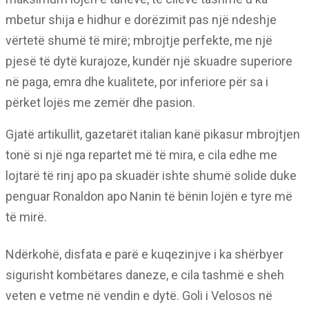
mbetur shija e hidhur e dorëzimit pas një ndeshje
vërtetë shumë të mirë; mbrojtje perfekte, me një
pjesë të dytë kurajoze, kundër një skuadre superiore
në paga, emra dhe kualitete, por inferiore për sa i
përket lojës me zemër dhe pasion.
Gjatë artikullit, gazetarët italian kanë pikasur mbrojtjen
tonë si një nga repartet më të mira, e cila edhe me
lojtarë të rinj apo pa skuadër ishte shumë solide duke
penguar Ronaldon apo Nanin të bënin lojën e tyre më
të mirë.
Ndërkohë, disfata e parë e kuqezinjve i ka shërbyer
sigurisht kombëtares daneze, e cila tashmë e sheh
veten e vetme në vendin e dytë. Goli i Velosos në