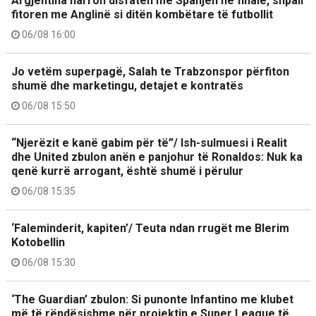
Argjentina harron disfatën me Spanjën në finale, shpall
fitoren me Anglinë si ditën kombëtare të futbollit
06/08 16:00
Jo vetëm superpagë, Salah te Trabzonspor përfiton
shumë dhe marketingu, detajet e kontratës
06/08 15:50
“Njerëzit e kanë gabim për të”/ Ish-sulmuesi i Realit
dhe United zbulon anën e panjohur të Ronaldos: Nuk ka
qenë kurrë arrogant, është shumë i përulur
06/08 15:35
‘Faleminderit, kapiten’/ Teuta ndan rrugët me Blerim
Kotobellin
06/08 15:30
‘The Guardian’ zbulon: Si punonte Infantino me klubet
më të rëndësishme për projektin e Super League të