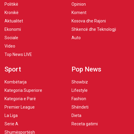
Politikë
Opinion
Kronikë
Koment
Aktualitet
Kosova dhe Rajoni
Ekonomi
Shkencë dhe Teknologji
Sociale
Auto
Video
Top News LIVE
Sport
Pop News
Kombëtarja
Showbiz
Kategoria Superiore
Lifestyle
Kategoria e Parë
Fashion
Premier League
Shëndeti
La Liga
Dieta
Serie A
Receta gatimi
Shumësportësh