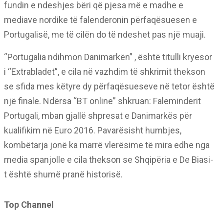
fundin e ndeshjes bëri që pjesa më e madhe e
mediave nordike të falenderonin përfaqësuesen e
Portugalisë, me të cilën do të ndeshet pas një muaji.
“Portugalia ndihmon Danimarkën” , është titulli kryesor
i “Extrabladet”, e cila në vazhdim të shkrimit thekson
se sfida mes këtyre dy përfaqësueseve në tetor është
një finale. Ndërsa “BT online” shkruan: Faleminderit
Portugali, mban gjallë shpresat e Danimarkës për
kualifikim në Euro 2016. Pavarësisht humbjes,
kombëtarja jonë ka marrë vlerësime të mira edhe nga
media spanjolle e cila thekson se Shqipëria e De Biasi-
t është shumë pranë historisë.
Top Channel