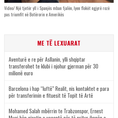
Video/ Një tjetër yll i Spanjës mban fjalën, lyen flokët ngjyrë rozë
pas triumfit në Botërorin e Amerikës
ME TË LEXUARAT
Aventurë e re për Asllanin, ylli shqiptar
transferohet te klubi i njohur gjerman për 30
milionë euro
Barcelona i hap “luftë” Realit, nis kontaktet e para
për transferimin e fituesit të Topit të Artë
Mohamed Salah mbërrin te Trabzonspor, Ernest
Muçi bën gjestin e veçantë për të pritur ikonën e