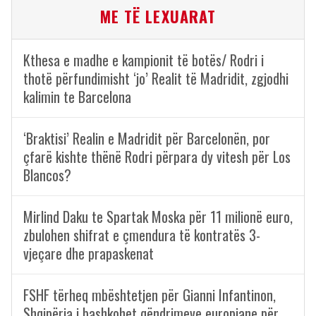
ME TË LEXUARAT
Kthesa e madhe e kampionit të botës/ Rodri i
thotë përfundimisht ‘jo’ Realit të Madridit, zgjodhi
kalimin te Barcelona
‘Braktisi’ Realin e Madridit për Barcelonën, por
çfarë kishte thënë Rodri përpara dy vitesh për Los
Blancos?
Mirlind Daku te Spartak Moska për 11 milionë euro,
zbulohen shifrat e çmendura të kontratës 3-
vjeçare dhe prapaskenat
FSHF tërheq mbështetjen për Gianni Infantinon,
Shqipëria i bashkohet qëndrimeve europiane për