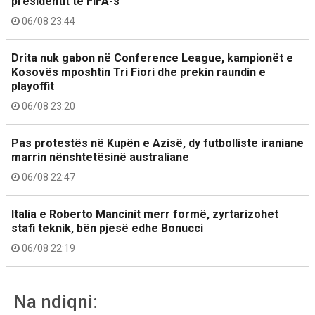
presidentit të FIFA-s
06/08 23:44
Drita nuk gabon në Conference League, kampionët e
Kosovës mposhtin Tri Fiori dhe prekin raundin e
playoffit
06/08 23:20
Pas protestës në Kupën e Azisë, dy futbolliste iraniane
marrin nënshtetësinë australiane
06/08 22:47
Italia e Roberto Mancinit merr formë, zyrtarizohet
stafi teknik, bën pjesë edhe Bonucci
06/08 22:19
Na ndiqni: