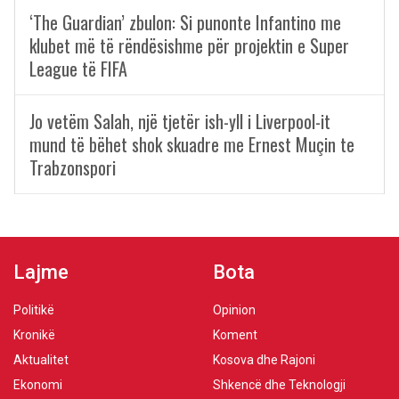
‘The Guardian’ zbulon: Si punonte Infantino me
klubet më të rëndësishme për projektin e Super
League të FIFA
Jo vetëm Salah, një tjetër ish-yll i Liverpool-it
mund të bëhet shok skuadre me Ernest Muçin te
Trabzonspori
Lajme
Bota
Politikë
Opinion
Kronikë
Koment
Aktualitet
Kosova dhe Rajoni
Ekonomi
Shkencë dhe Teknologji