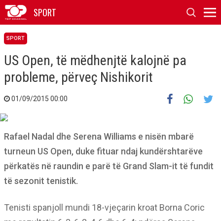
SPORT
SPORT
US Open, të mëdhenjtë kalojnë pa
probleme, përveç Nishikorit
01/09/2015 00:00
Rafael Nadal dhe Serena Williams e nisën mbarë
turneun US Open, duke fituar ndaj kundërshtarëve
përkatës në raundin e parë të Grand Slam-it të fundit
të sezonit tenistik.
Tenisti spanjoll mundi 18-vjeçarin kroat Borna Coric