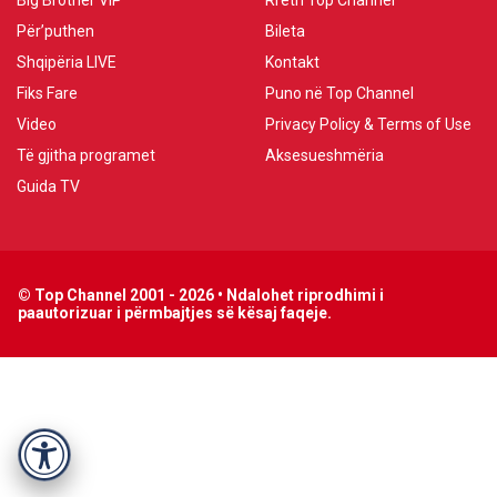
Big Brother VIP
Rreth Top Channel
Për’puthen
Bileta
Shqipëria LIVE
Kontakt
Fiks Fare
Puno në Top Channel
Video
Privacy Policy & Terms of Use
Të gjitha programet
Aksesueshmëria
Guida TV
© Top Channel 2001 - 2026 • Ndalohet riprodhimi i
paautorizuar i përmbajtjes së kësaj faqeje.
Accessibility