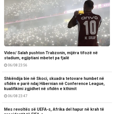
Video/ Salah pushton Trabzonin, mijëra tifozë në
stadium, egjiptiani mbetet pa fjalë
06/08 23:56
Shkëndija bie në Skoci, skuadra tetovare humbet në
sfidën e parë ndaj Hibernian në Conference League,
kualifikimi zgjidhet në sfidën e kthimit
06/08 23:47
Mes revoltës së UEFA-s, Afrika del hapur në krah të