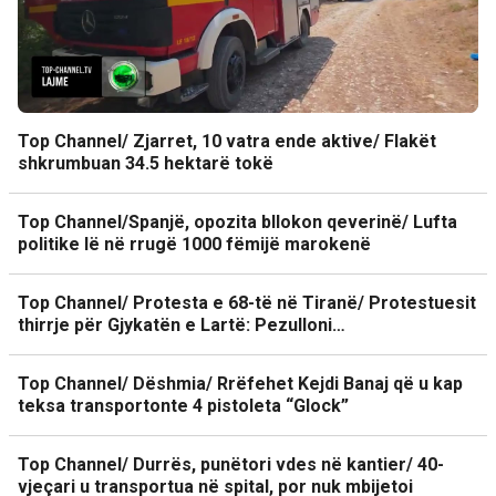
Top Channel/ Zjarret, 10 vatra ende aktive/ Flakët
shkrumbuan 34.5 hektarë tokë
Top Channel/Spanjë, opozita bllokon qeverinë/ Lufta
politike lë në rrugë 1000 fëmijë marokenë
Top Channel/ Protesta e 68-të në Tiranë/ Protestuesit
thirrje për Gjykatën e Lartë: Pezulloni…
Top Channel/ Dëshmia/ Rrëfehet Kejdi Banaj që u kap
teksa transportonte 4 pistoleta “Glock”
Top Channel/ Durrës, punëtori vdes në kantier/ 40-
vjeçari u transportua në spital, por nuk mbijetoi