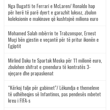
Nga Bugatti te Ferrari e McLaren/ Ronaldo hap
për herë të parë dyert e garazhit luksoz, zbulon
koleksionin e makinave që kushtojnë miliona euro
Mohamed Salah mbërrin te Trabzonspor, Ernest
Muçi bën gjestin e veçantë për të pritur ikonën e
Egjiptit
Mirlind Daku te Spartak Moska për 11 milionë euro,
zbulohen shifrat e çmendura të kontratës 3-
vjeçare dhe prapaskenat
“Kërkoj falje për gabimet”/ Lëkundja e themeleve
të udhëheqjes së Infantinos, pas pendesës mbetet
kreu i FIFA-s