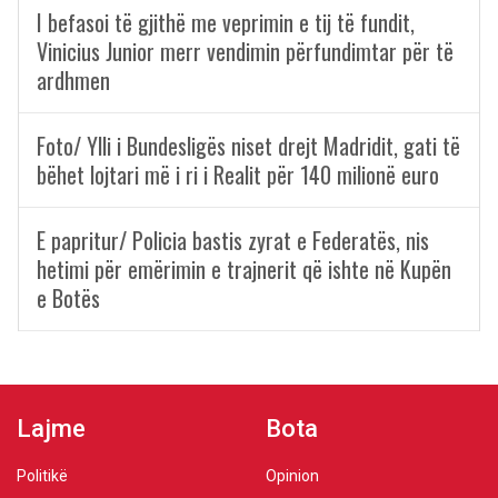
I befasoi të gjithë me veprimin e tij të fundit,
Vinicius Junior merr vendimin përfundimtar për të
ardhmen
Foto/ Ylli i Bundesligës niset drejt Madridit, gati të
bëhet lojtari më i ri i Realit për 140 milionë euro
E papritur/ Policia bastis zyrat e Federatës, nis
hetimi për emërimin e trajnerit që ishte në Kupën
e Botës
Lajme
Bota
Politikë
Opinion