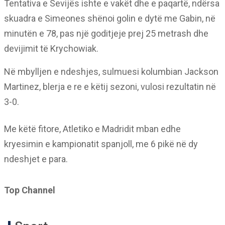
Tentativa e Sevijës ishte e vakët dhe e paqartë, ndërsa
skuadra e Simeones shënoi golin e dytë me Gabin, në
minutën e 78, pas një goditjeje prej 25 metrash dhe
devijimit të Krychowiak.
Në mbylljen e ndeshjes, sulmuesi kolumbian Jackson
Martinez, blerja e re e këtij sezoni, vulosi rezultatin në
3-0.
Me këtë fitore, Atletiko e Madridit mban edhe
kryesimin e kampionatit spanjoll, me 6 pikë në dy
ndeshjet e para.
Top Channel