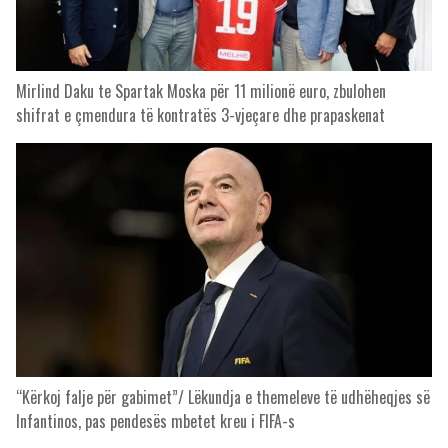
Mirlind Daku te Spartak Moska për 11 milionë euro, zbulohen
shifrat e çmendura të kontratës 3-vjeçare dhe prapaskenat
“Kërkoj falje për gabimet”/ Lëkundja e themeleve të udhëheqjes së
Infantinos, pas pendesës mbetet kreu i FIFA-s