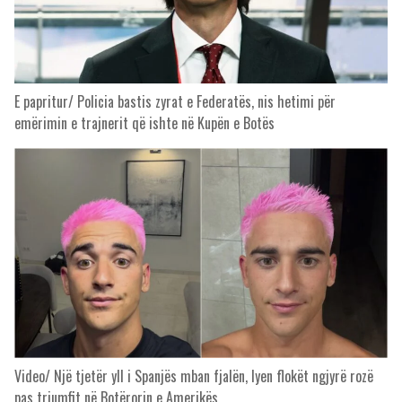
E papritur/ Policia bastis zyrat e Federatës, nis hetimi për
emërimin e trajnerit që ishte në Kupën e Botës
Video/ Një tjetër yll i Spanjës mban fjalën, lyen flokët ngjyrë rozë
pas triumfit në Botërorin e Amerikës