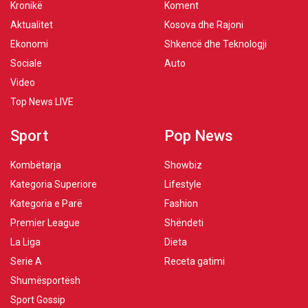
Kronikë
Koment
Aktualitet
Kosova dhe Rajoni
Ekonomi
Shkencë dhe Teknologji
Sociale
Auto
Video
Top News LIVE
Sport
Pop News
Kombëtarja
Showbiz
Kategoria Superiore
Lifestyle
Kategoria e Parë
Fashion
Premier League
Shëndeti
La Liga
Dieta
Serie A
Receta gatimi
Shumësportësh
Sport Gossip