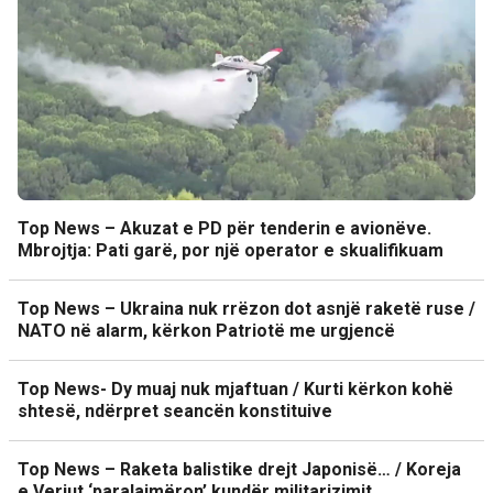
Top News – Akuzat e PD për tenderin e avionëve.
Mbrojtja: Pati garë, por një operator e skualifikuam
Top News – Ukraina nuk rrëzon dot asnjë raketë ruse /
NATO në alarm, kërkon Patriotë me urgjencë
Top News- Dy muaj nuk mjaftuan / Kurti kërkon kohë
shtesë, ndërpret seancën konstituive
Top News – Raketa balistike drejt Japonisë… / Koreja
e Veriut ‘paralajmëron’ kundër militarizimit