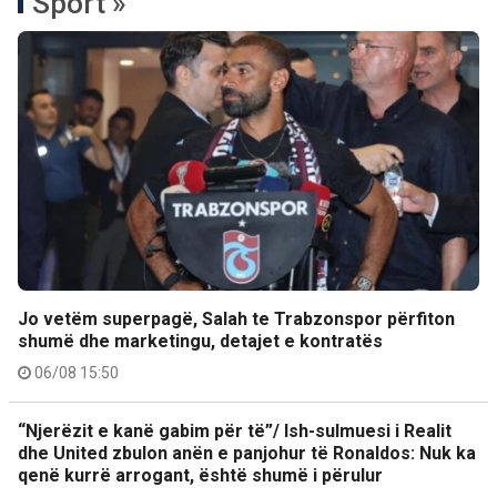
Sport »
Jo vetëm superpagë, Salah te Trabzonspor përfiton
shumë dhe marketingu, detajet e kontratës
06/08 15:50
“Njerëzit e kanë gabim për të”/ Ish-sulmuesi i Realit
dhe United zbulon anën e panjohur të Ronaldos: Nuk ka
qenë kurrë arrogant, është shumë i përulur