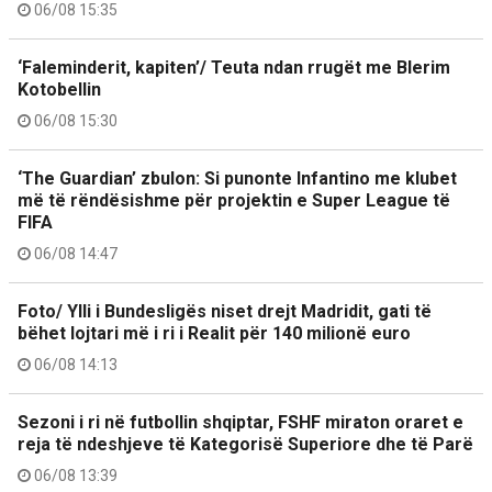
06/08 15:35
‘Faleminderit, kapiten’/ Teuta ndan rrugët me Blerim
Kotobellin
06/08 15:30
‘The Guardian’ zbulon: Si punonte Infantino me klubet
më të rëndësishme për projektin e Super League të
FIFA
06/08 14:47
Foto/ Ylli i Bundesligës niset drejt Madridit, gati të
bëhet lojtari më i ri i Realit për 140 milionë euro
06/08 14:13
Sezoni i ri në futbollin shqiptar, FSHF miraton oraret e
reja të ndeshjeve të Kategorisë Superiore dhe të Parë
06/08 13:39