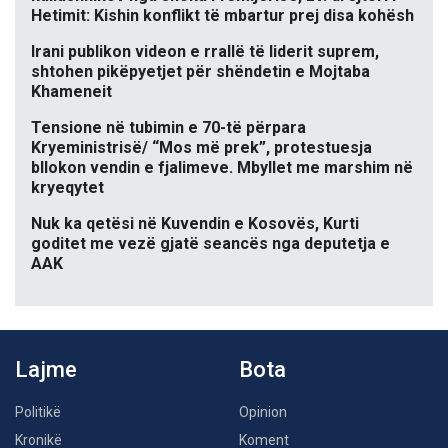
Hetimit: Kishin konflikt të mbartur prej disa kohësh
Irani publikon videon e rrallë të liderit suprem,
shtohen pikëpyetjet për shëndetin e Mojtaba
Khameneit
Tensione në tubimin e 70-të përpara
Kryeministrisë/ “Mos më prek”, protestuesja
bllokon vendin e fjalimeve. Mbyllet me marshim në
kryeqytet
Nuk ka qetësi në Kuvendin e Kosovës, Kurti
goditet me vezë gjatë seancës nga deputetja e
AAK
Lajme
Bota
Politikë
Opinion
Kronikë
Koment