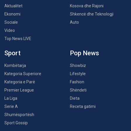
Aktualitet
Kosova dhe Rajoni
Ekonomi
Shkencë dhe Teknologji
Sociale
Auto
Video
Top News LIVE
Sport
Pop News
Kombëtarja
Showbiz
Kategoria Superiore
Lifestyle
Kategoria e Parë
Fashion
Premier League
Shëndeti
La Liga
Dieta
Serie A
Receta gatimi
Shumësportësh
Sport Gossip