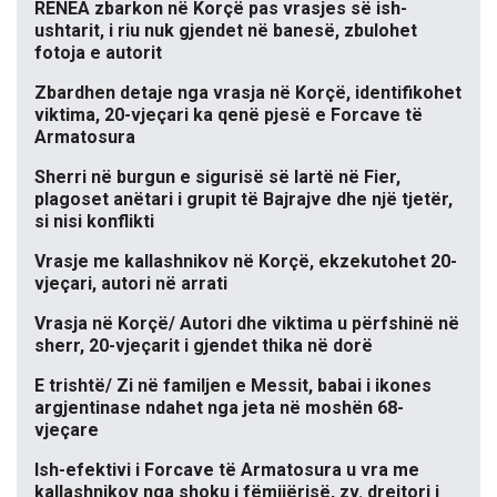
RENEA zbarkon në Korçë pas vrasjes së ish-
ushtarit, i riu nuk gjendet në banesë, zbulohet
fotoja e autorit
Zbardhen detaje nga vrasja në Korçë, identifikohet
viktima, 20-vjeçari ka qenë pjesë e Forcave të
Armatosura
Sherri në burgun e sigurisë së lartë në Fier,
plagoset anëtari i grupit të Bajrajve dhe një tjetër,
si nisi konflikti
Vrasje me kallashnikov në Korçë, ekzekutohet 20-
vjeçari, autori në arrati
Vrasja në Korçë/ Autori dhe viktima u përfshinë në
sherr, 20-vjeçarit i gjendet thika në dorë
E trishtë/ Zi në familjen e Messit, babai i ikones
argjentinase ndahet nga jeta në moshën 68-
vjeçare
Ish-efektivi i Forcave të Armatosura u vra me
kallashnikov nga shoku i fëmijërisë, zv. drejtori i