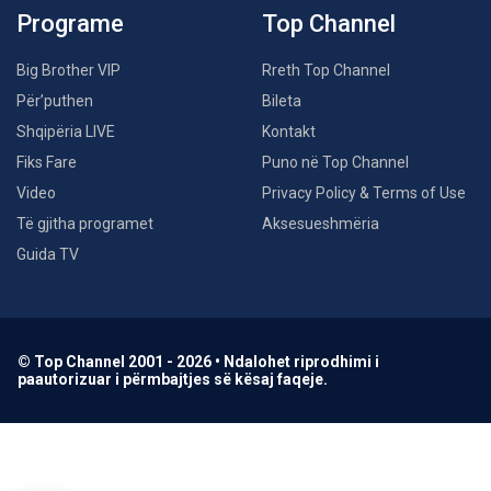
Programe
Top Channel
Big Brother VIP
Rreth Top Channel
Për’puthen
Bileta
Shqipëria LIVE
Kontakt
Fiks Fare
Puno në Top Channel
Video
Privacy Policy & Terms of Use
Të gjitha programet
Aksesueshmëria
Guida TV
© Top Channel 2001 - 2026 • Ndalohet riprodhimi i
paautorizuar i përmbajtjes së kësaj faqeje.