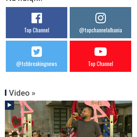
Top Channel
@topchannelalbania
@tchbreakingnews
Top Channel
Video »