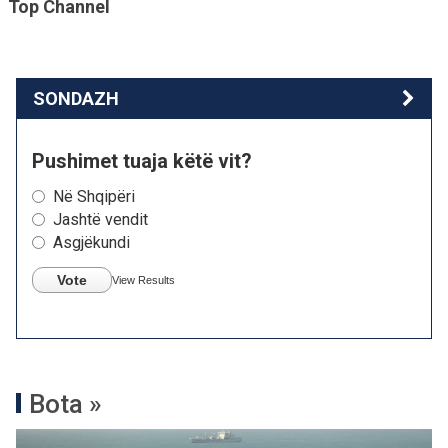
Top Channel
SONDAZH
Pushimet tuaja këtë vit?
Në Shqipëri
Jashtë vendit
Asgjëkundi
Vote
View Results
Bota »