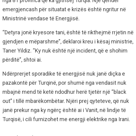
nga 81 provinca që ka gjithsej Turqia. Një qendër
emergjencash për situatat e krizës është ngritur në
Ministrinë vendase të Energjisë.
“Detyra jonë kryesore tani, është të rikthejmë rrjetin në
gjendjen e mëparshme”, deklaroi kreu i kësaj ministrie,
Taner Yildiz. “Ky nuk është një incident, që e shohim
përditë”, shtoi ai.
Ndërprerjet sporadike të energjisë nuk janë diçka e
pazakontë për Turqinë, por shumë nga vendasit nuk
mbajnë mend të ketë ndodhur herë tjetër një “black
out” i tillë mbarëkombëtar. Njëri prej qyteteve, që nuk
janë prekur nga ky ngërç është ai i Vanit, në lindje të
Turqisë, i cili furnizohet me energji elektrike nga Irani.