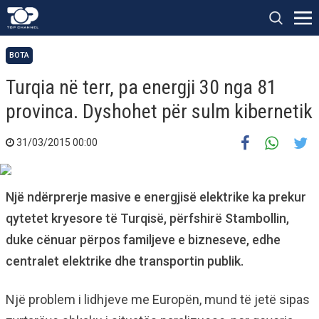
BOTA
Turqia në terr, pa energji 30 nga 81
provinca. Dyshohet për sulm kibernetik
31/03/2015 00:00
Një ndërprerje masive e energjisë elektrike ka prekur
qytetet kryesore të Turqisë, përfshirë Stambollin,
duke cënuar përpos familjeve e bizneseve, edhe
centralet elektrike dhe transportin publik.
Një problem i lidhjeve me Europën, mund të jetë sipas