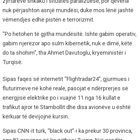
zyrtarëve shkaku i situatës paralizuese, por qeveria
nuk përjashton asnjë mundësi, duke mos lënë jashtë
vëmendjes edhe pistën e terrorizmit.
“Po hetohen të gjitha mundësitë. Ishte gabim operativ,
gabim njerëzor apo sulm kibernetik, nuk e dimë, këtë
do ta shohim”, tha Ahmet Davutoglu, kryeministër i
Turqisë.
Sipas faqes së internetit “Flightradar24”, gjurmues i
fluturimeve në kohë reale, pasojat e ndërprerjes së
energjisë elektrike po i vuajnë 11 nga 16 kullat e
trafikut ajror të Stambollit dhe disa avionëve u është
kërkuar të devijojnë kursin.
Sipas CNN-it turk, “black out”-i ka prekur 30 provinca,