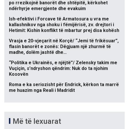
po rrezikojnë banorët dhe shtëpitë, kërkohet
ndërhyrje emergjente dhe evakuim
Ish-efektivi i Forcave të Armatosura u vra me
kallashnikov nga shoku i fëmijërisë, zv. drejtori i
Hetimit: Kishin konflikt të mbartur prej disa kohësh
Vrasja e 20-vjeçarit në Korçë/ “Jemi të frikësuar”,
flasin banorët e zonës: Dëgjuam një zhurmë të
madhe, dolëm jashtë dhe…
“Politika e Ukrainës, e njëjtë”/ Zelensky takim me
Vuçiçin, s’ndryshon qëndrim: Nuk do ta njohim
Kosovën
Roma e ka seriozisht për Endrick, kërkon ta marrë
me huazim nga Reali i Madridit
Më të lexuarat