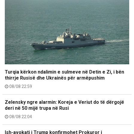
Turqia kërkon ndalimin e sulmeve në Detin e Zi, i bën
thirrje Rusisë dhe Ukrainës për armëpushim
08/08 22:59
Zelensky ngre alarmin: Koreja e Veriut do të dërgojë
deri në 50 mijë trupa në Rusi
08/08 22:04
Ish-avokati i Trump konfirmohet Prokuror i