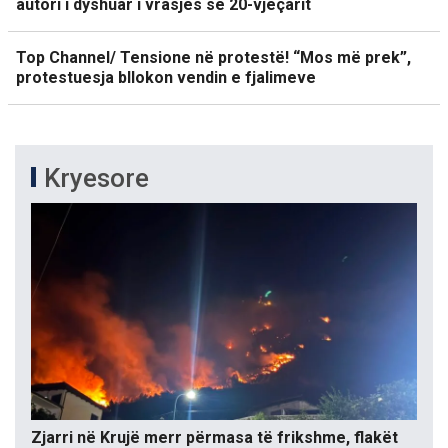
autori i dyshuar i vrasjes së 20-vjeçarit
Top Channel/ Tensione në protestë! “Mos më prek”,
protestuesja bllokon vendin e fjalimeve
Kryesore
Zjarri në Krujë merr përmasa të frikshme, flakët