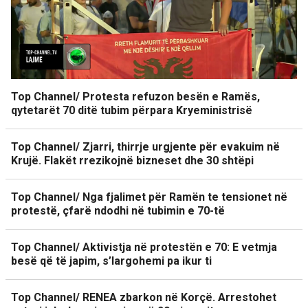
Top Channel/ Protesta refuzon besën e Ramës,
qytetarët 70 ditë tubim përpara Kryeministrisë
Top Channel/ Zjarri, thirrje urgjente për evakuim në
Krujë. Flakët rrezikojnë bizneset dhe 30 shtëpi
Top Channel/ Nga fjalimet për Ramën te tensionet në
protestë, çfarë ndodhi në tubimin e 70-të
Top Channel/ Aktivistja në protestën e 70: E vetmja
besë që të japim, s’largohemi pa ikur ti
Top Channel/ RENEA zbarkon në Korçë. Arrestohet