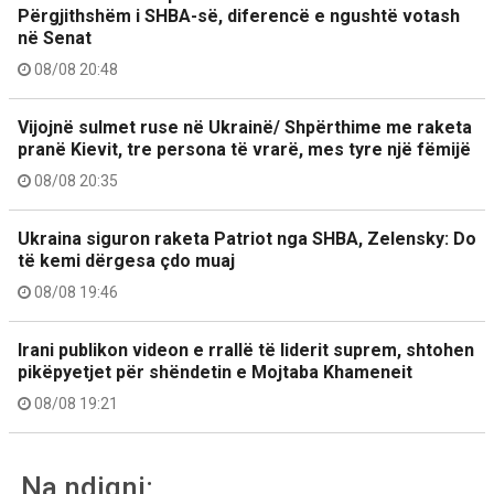
Përgjithshëm i SHBA-së, diferencë e ngushtë votash
në Senat
08/08 20:48
Vijojnë sulmet ruse në Ukrainë/ Shpërthime me raketa
pranë Kievit, tre persona të vrarë, mes tyre një fëmijë
08/08 20:35
Ukraina siguron raketa Patriot nga SHBA, Zelensky: Do
të kemi dërgesa çdo muaj
08/08 19:46
Irani publikon videon e rrallë të liderit suprem, shtohen
pikëpyetjet për shëndetin e Mojtaba Khameneit
08/08 19:21
Na ndiqni: