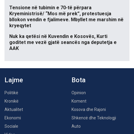
Tensione në tubimin e 70-të përpara
Kryeministrisë/ “Mos më prek”, protestuesja
bllokon vendin e fjalimeve. Mbyllet me marshim në
kryeqytet
Nuk ka qetësi në Kuvendin e Kosovës, Kurti
goditet me vezë gjatë seancës nga deputetja e
AAK
Lajme
Bota
Politikë
Opinion
Kronikë
Koment
Aktualitet
Kosova dhe Rajoni
Ekonomi
Shkencë dhe Teknologji
Sociale
Auto