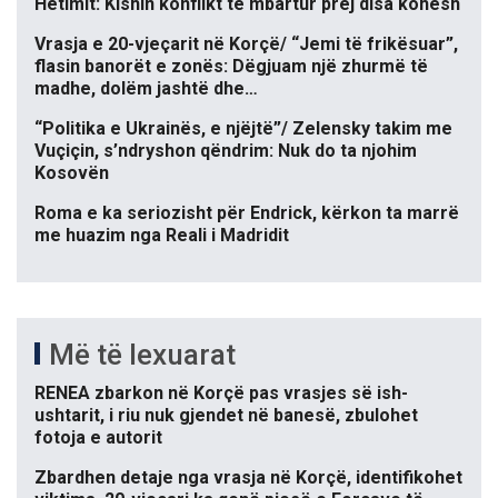
Hetimit: Kishin konflikt të mbartur prej disa kohësh
Vrasja e 20-vjeçarit në Korçë/ “Jemi të frikësuar”,
flasin banorët e zonës: Dëgjuam një zhurmë të
madhe, dolëm jashtë dhe…
“Politika e Ukrainës, e njëjtë”/ Zelensky takim me
Vuçiçin, s’ndryshon qëndrim: Nuk do ta njohim
Kosovën
Roma e ka seriozisht për Endrick, kërkon ta marrë
me huazim nga Reali i Madridit
Më të lexuarat
RENEA zbarkon në Korçë pas vrasjes së ish-
ushtarit, i riu nuk gjendet në banesë, zbulohet
fotoja e autorit
Zbardhen detaje nga vrasja në Korçë, identifikohet