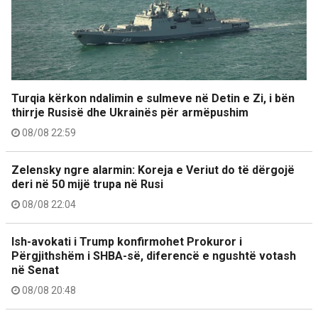
Turqia kërkon ndalimin e sulmeve në Detin e Zi, i bën
thirrje Rusisë dhe Ukrainës për armëpushim
08/08 22:59
Zelensky ngre alarmin: Koreja e Veriut do të dërgojë
deri në 50 mijë trupa në Rusi
08/08 22:04
Ish-avokati i Trump konfirmohet Prokuror i
Përgjithshëm i SHBA-së, diferencë e ngushtë votash
në Senat
08/08 20:48