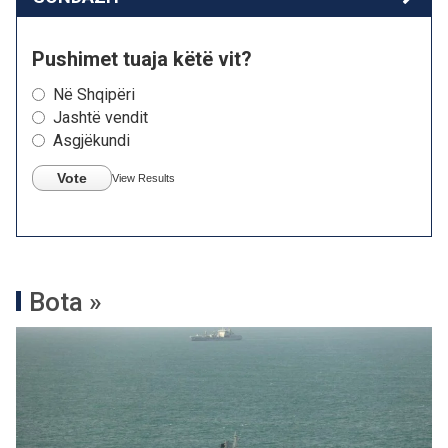
Pushimet tuaja këtë vit?
Në Shqipëri
Jashtë vendit
Asgjëkundi
Vote
View Results
Bota »