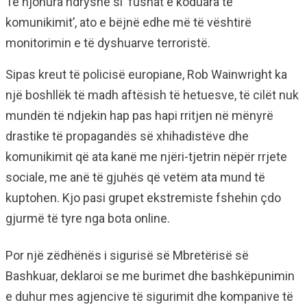
Të njohura ndryshe si ‘fushat e koduara të
komunikimit’, ato e bëjnë edhe më të vështirë
monitorimin e të dyshuarve terroristë.
Sipas kreut të policisë europiane, Rob Wainwright ka
një boshllëk të madh aftësish të hetuesve, të cilët nuk
mundën të ndjekin hap pas hapi rritjen në mënyrë
drastike të propagandës së xhihadistëve dhe
komunikimit që ata kanë me njëri-tjetrin nëpër rrjete
sociale, me anë të gjuhës që vetëm ata mund të
kuptohen. Kjo pasi grupet ekstremiste fshehin çdo
gjurmë të tyre nga bota online.
Por një zëdhënës i sigurisë së Mbretërisë së
Bashkuar, deklaroi se me burimet dhe bashkëpunimin
e duhur mes agjencive të sigurimit dhe kompanive të