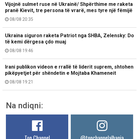
Vijojnë sulmet ruse në Ukrainë/ Shpërthime me raketa
pranë Kievit, tre persona të vrarë, mes tyre një fëmijë
08/08 20:35
Ukraina siguron raketa Patriot nga SHBA, Zelensky: Do
të kemi dërgesa çdo muaj
08/08 19:46
Irani publikon videon e rrallë të liderit suprem, shtohen
pikëpyetjet për shëndetin e Mojtaba Khameneit
08/08 19:21
Na ndiqni:
Top Channel
@topchannelalbania