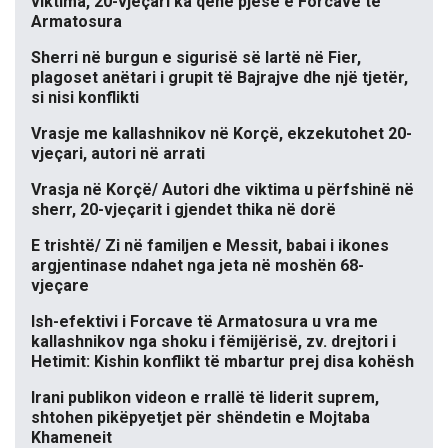
viktima, 20-vjeçari ka qenë pjesë e Forcave të
Armatosura
Sherri në burgun e sigurisë së lartë në Fier,
plagoset anëtari i grupit të Bajrajve dhe një tjetër,
si nisi konflikti
Vrasje me kallashnikov në Korçë, ekzekutohet 20-
vjeçari, autori në arrati
Vrasja në Korçë/ Autori dhe viktima u përfshinë në
sherr, 20-vjeçarit i gjendet thika në dorë
E trishtë/ Zi në familjen e Messit, babai i ikones
argjentinase ndahet nga jeta në moshën 68-
vjeçare
Ish-efektivi i Forcave të Armatosura u vra me
kallashnikov nga shoku i fëmijërisë, zv. drejtori i
Hetimit: Kishin konflikt të mbartur prej disa kohësh
Irani publikon videon e rrallë të liderit suprem,
shtohen pikëpyetjet për shëndetin e Mojtaba
Khameneit