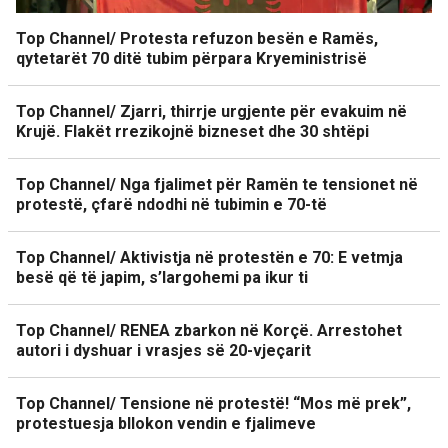
Top Channel/ Protesta refuzon besën e Ramës,
qytetarët 70 ditë tubim përpara Kryeministrisë
Top Channel/ Zjarri, thirrje urgjente për evakuim në
Krujë. Flakët rrezikojnë bizneset dhe 30 shtëpi
Top Channel/ Nga fjalimet për Ramën te tensionet në
protestë, çfarë ndodhi në tubimin e 70-të
Top Channel/ Aktivistja në protestën e 70: E vetmja
besë që të japim, s’largohemi pa ikur ti
Top Channel/ RENEA zbarkon në Korçë. Arrestohet
autori i dyshuar i vrasjes së 20-vjeçarit
Top Channel/ Tensione në protestë! “Mos më prek”,
protestuesja bllokon vendin e fjalimeve