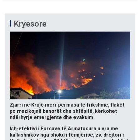
Kryesore
Zjarri në Krujë merr përmasa të frikshme, flakët
po rrezikojnë banorët dhe shtëpitë, kërkohet
ndërhyrje emergjente dhe evakuim
Ish-efektivi i Forcave të Armatosura u vra me
kallashnikov nga shoku i fëmijërisë, zv. drejtori i