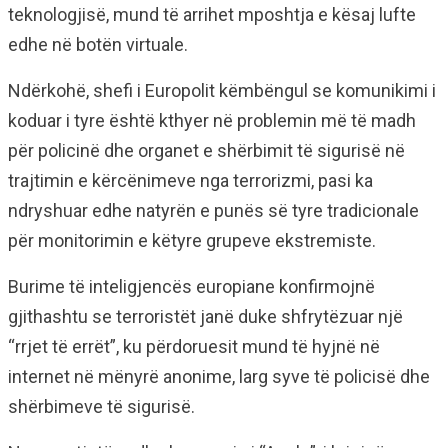
teknologjisë, mund të arrihet mposhtja e kësaj lufte
edhe në botën virtuale.
Ndërkohë, shefi i Europolit këmbëngul se komunikimi i
koduar i tyre është kthyer në problemin më të madh
për policinë dhe organet e shërbimit të sigurisë në
trajtimin e kërcënimeve nga terrorizmi, pasi ka
ndryshuar edhe natyrën e punës së tyre tradicionale
për monitorimin e këtyre grupeve ekstremiste.
Burime të inteligjencës europiane konfirmojnë
gjithashtu se terroristët janë duke shfrytëzuar një
“rrjet të errët”, ku përdoruesit mund të hyjnë në
internet në mënyrë anonime, larg syve të policisë dhe
shërbimeve të sigurisë.