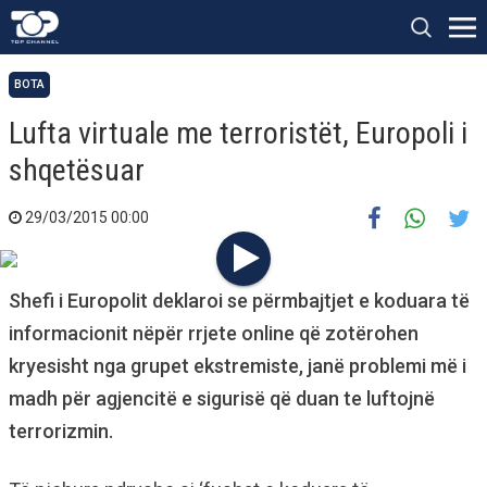
BOTA
Lufta virtuale me terroristët, Europoli i
shqetësuar
29/03/2015 00:00
Shefi i Europolit deklaroi se përmbajtjet e koduara të
informacionit nëpër rrjete online që zotërohen
kryesisht nga grupet ekstremiste, janë problemi më i
madh për agjencitë e sigurisë që duan te luftojnë
terrorizmin.