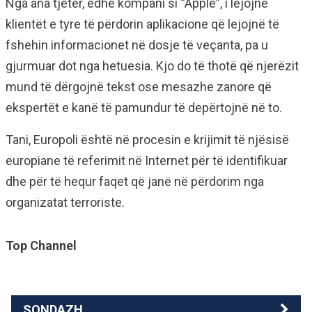
Nga ana tjetër, edhe kompani si “Apple”, i lejojnë
klientët e tyre të përdorin aplikacione që lejojnë të
fshehin informacionet në dosje të veçanta, pa u
gjurmuar dot nga hetuesia. Kjo do të thotë që njerëzit
mund të dërgojnë tekst ose mesazhe zanore që
ekspertët e kanë të pamundur të depërtojnë në to.
Tani, Europoli është në procesin e krijimit të njësisë
europiane të referimit në Internet për të identifikuar
dhe për të hequr faqet që janë në përdorim nga
organizatat terroriste.
Top Channel
SONDAZH