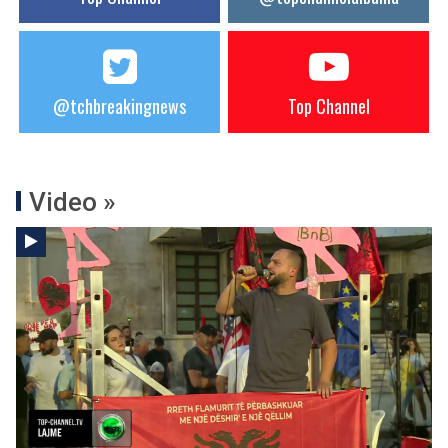
@tchbreakingnews
Top Channel
Video »