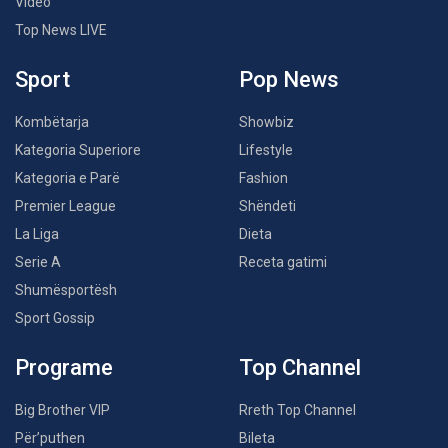
Video
Top News LIVE
Sport
Pop News
Kombëtarja
Showbiz
Kategoria Superiore
Lifestyle
Kategoria e Parë
Fashion
Premier League
Shëndeti
La Liga
Dieta
Serie A
Receta gatimi
Shumësportësh
Sport Gossip
Programe
Top Channel
Big Brother VIP
Rreth Top Channel
Për’puthen
Bileta