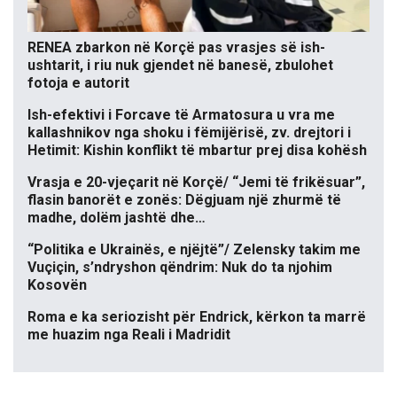
RENEA zbarkon në Korçë pas vrasjes së ish-
ushtarit, i riu nuk gjendet në banesë, zbulohet
fotoja e autorit
Ish-efektivi i Forcave të Armatosura u vra me
kallashnikov nga shoku i fëmijërisë, zv. drejtori i
Hetimit: Kishin konflikt të mbartur prej disa kohësh
Vrasja e 20-vjeçarit në Korçë/ “Jemi të frikësuar”,
flasin banorët e zonës: Dëgjuam një zhurmë të
madhe, dolëm jashtë dhe…
“Politika e Ukrainës, e njëjtë”/ Zelensky takim me
Vuçiçin, s’ndryshon qëndrim: Nuk do ta njohim
Kosovën
Roma e ka seriozisht për Endrick, kërkon ta marrë
me huazim nga Reali i Madridit