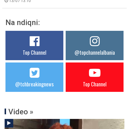
13/07 13:10
Na ndiqni:
Top Channel
@topchannelalbania
@tchbreakingnews
Top Channel
Video »