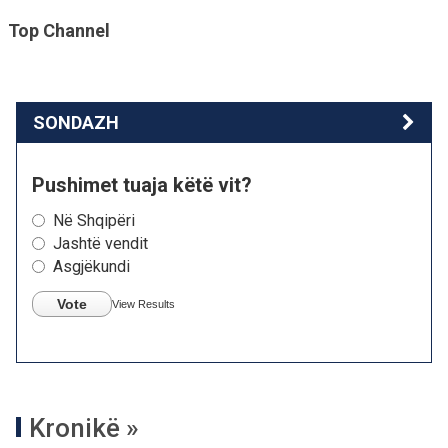
Top Channel
SONDAZH
Pushimet tuaja këtë vit?
Në Shqipëri
Jashtë vendit
Asgjëkundi
Vote
View Results
Kronikë »