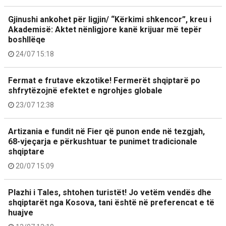
Gjinushi ankohet për ligjin/ “Kërkimi shkencor”, kreu i
Akademisë: Aktet nënligjore kanë krijuar më tepër
boshllëqe
24/07 15:18
Fermat e frutave ekzotike! Fermerët shqiptarë po
shfrytëzojnë efektet e ngrohjes globale
23/07 12:38
Artizania e fundit në Fier që punon ende në tezgjah,
68-vjeçarja e përkushtuar te punimet tradicionale
shqiptare
20/07 15:09
Plazhi i Tales, shtohen turistët! Jo vetëm vendës dhe
shqiptarët nga Kosova, tani është në preferencat e të
huajve