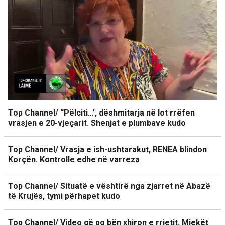
Top Channel/ “Pëlciti…’, dëshmitarja në lot rrëfen
vrasjen e 20-vjeçarit. Shenjat e plumbave kudo
Top Channel/ Vrasja e ish-ushtarakut, RENEA blindon
Korçën. Kontrolle edhe në varreza
Top Channel/ Situatë e vështirë nga zjarret në Abazë
të Krujës, tymi përhapet kudo
Top Channel/ Video që po bën xhiron e rrjetit. Mjekët