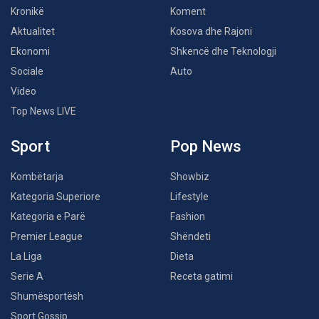
Kronikë
Koment
Aktualitet
Kosova dhe Rajoni
Ekonomi
Shkencë dhe Teknologji
Sociale
Auto
Video
Top News LIVE
Sport
Pop News
Kombëtarja
Showbiz
Kategoria Superiore
Lifestyle
Kategoria e Parë
Fashion
Premier League
Shëndeti
La Liga
Dieta
Serie A
Receta gatimi
Shumësportësh
Sport Gossip