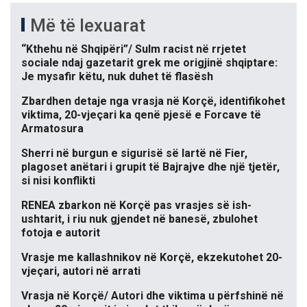
Më të lexuarat
“Kthehu në Shqipëri”/ Sulm racist në rrjetet
sociale ndaj gazetarit grek me origjinë shqiptare:
Je mysafir këtu, nuk duhet të flasësh
Zbardhen detaje nga vrasja në Korçë, identifikohet
viktima, 20-vjeçari ka qenë pjesë e Forcave të
Armatosura
Sherri në burgun e sigurisë së lartë në Fier,
plagoset anëtari i grupit të Bajrajve dhe një tjetër,
si nisi konflikti
RENEA zbarkon në Korçë pas vrasjes së ish-
ushtarit, i riu nuk gjendet në banesë, zbulohet
fotoja e autorit
Vrasje me kallashnikov në Korçë, ekzekutohet 20-
vjeçari, autori në arrati
Vrasja në Korçë/ Autori dhe viktima u përfshinë në