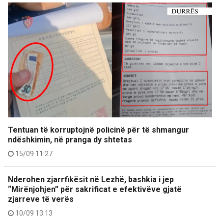
Tentuan të korruptojnë policinë për të shmangur
ndëshkimin, në pranga dy shtetas
15/09 11:27
Nderohen zjarrfikësit në Lezhë, bashkia i jep
“Mirënjohjen” për sakrificat e efektivëve gjatë
zjarreve të verës
10/09 13:13