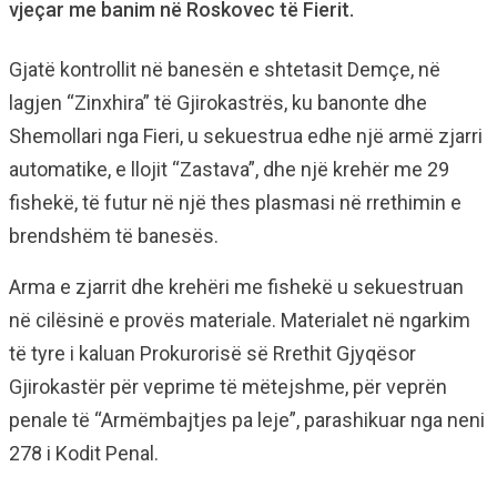
vjeçar me banim në Roskovec të Fierit.
Gjatë kontrollit në banesën e shtetasit Demçe, në
lagjen “Zinxhira” të Gjirokastrës, ku banonte dhe
Shemollari nga Fieri, u sekuestrua edhe një armë zjarri
automatike, e llojit “Zastava”, dhe një krehër me 29
fishekë, të futur në një thes plasmasi në rrethimin e
brendshëm të banesës.
Arma e zjarrit dhe krehëri me fishekë u sekuestruan
në cilësinë e provës materiale. Materialet në ngarkim
të tyre i kaluan Prokurorisë së Rrethit Gjyqësor
Gjirokastër për veprime të mëtejshme, për veprën
penale të “Armëmbajtjes pa leje”, parashikuar nga neni
278 i Kodit Penal.