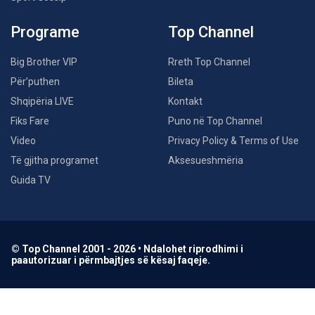
Programe
Top Channel
Big Brother VIP
Rreth Top Channel
Për’puthen
Bileta
Shqipëria LIVE
Kontakt
Fiks Fare
Puno në Top Channel
Video
Privacy Policy & Terms of Use
Të gjitha programet
Aksesueshmëria
Guida TV
© Top Channel 2001 - 2026 • Ndalohet riprodhimi i
paautorizuar i përmbajtjes së kësaj faqeje.