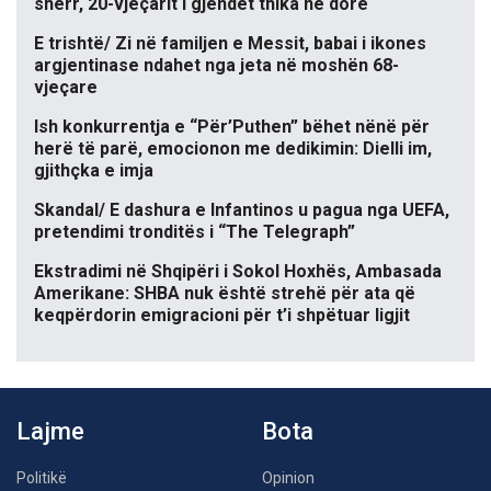
sherr, 20-vjeçarit i gjendet thika në dorë
E trishtë/ Zi në familjen e Messit, babai i ikones
argjentinase ndahet nga jeta në moshën 68-
vjeçare
Ish konkurrentja e “Për’Puthen” bëhet nënë për
herë të parë, emocionon me dedikimin: Dielli im,
gjithçka e imja
Skandal/ E dashura e Infantinos u pagua nga UEFA,
pretendimi tronditës i “The Telegraph”
Ekstradimi në Shqipëri i Sokol Hoxhës, Ambasada
Amerikane: SHBA nuk është strehë për ata që
keqpërdorin emigracioni për t’i shpëtuar ligjit
Lajme
Bota
Politikë
Opinion