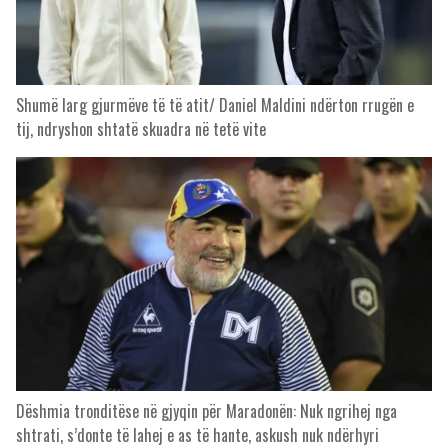
Shumë larg gjurmëve të të atit/ Daniel Maldini ndërton rrugën e
tij, ndryshon shtatë skuadra në tetë vite
Dëshmia tronditëse në gjyqin për Maradonën: Nuk ngrihej nga
shtrati, s’donte të lahej e as të hante, askush nuk ndërhyri