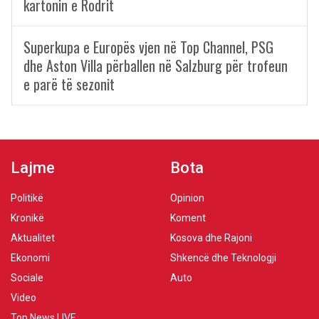
kartonin e Rodrit
Superkupa e Europës vjen në Top Channel, PSG
dhe Aston Villa përballen në Salzburg për trofeun
e parë të sezonit
Lajme
Bota
Politikë
Opinion
Kronikë
Koment
Aktualitet
Kosova dhe Rajoni
Ekonomi
Shkencë dhe Teknologji
Sociale
Auto
Video
Top News LIVE