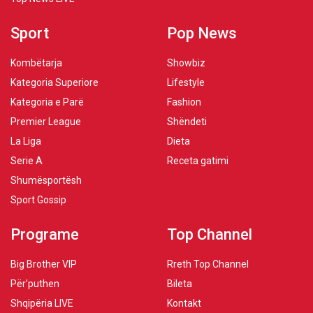
Sport
Pop News
Kombëtarja
Showbiz
Kategoria Superiore
Lifestyle
Kategoria e Parë
Fashion
Premier League
Shëndeti
La Liga
Dieta
Serie A
Receta gatimi
Shumësportësh
Sport Gossip
Programe
Top Channel
Big Brother VIP
Rreth Top Channel
Për’puthen
Bileta
Shqipëria LIVE
Kontakt