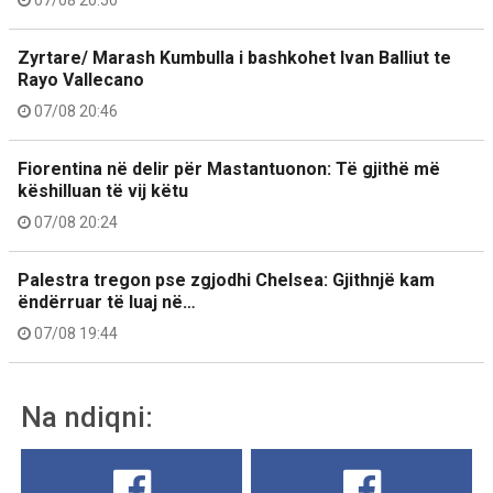
07/08 20:50
Zyrtare/ Marash Kumbulla i bashkohet Ivan Balliut te
Rayo Vallecano
07/08 20:46
Fiorentina në delir për Mastantuonon: Të gjithë më
këshilluan të vij këtu
07/08 20:24
Palestra tregon pse zgjodhi Chelsea: Gjithnjë kam
ëndërruar të luaj në…
07/08 19:44
Na ndiqni: