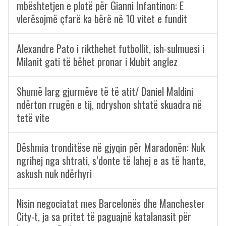
mbështetjen e plotë për Gianni Infantinon: E
vlerësojmë çfarë ka bërë në 10 vitet e fundit
Alexandre Pato i rikthehet futbollit, ish-sulmuesi i
Milanit gati të bëhet pronar i klubit anglez
Shumë larg gjurmëve të të atit/ Daniel Maldini
ndërton rrugën e tij, ndryshon shtatë skuadra në
tetë vite
Dëshmia tronditëse në gjyqin për Maradonën: Nuk
ngrihej nga shtrati, s’donte të lahej e as të hante,
askush nuk ndërhyri
Nisin negociatat mes Barcelonës dhe Manchester
City-t, ja sa pritet të paguajnë katalanasit për