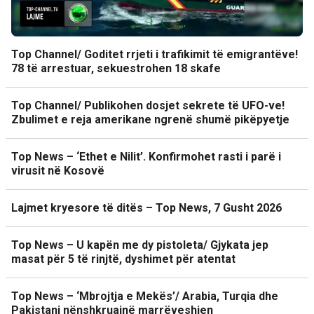
Top Channel/ Goditet rrjeti i trafikimit të emigrantëve!
78 të arrestuar, sekuestrohen 18 skafe
Top Channel/ Publikohen dosjet sekrete të UFO-ve!
Zbulimet e reja amerikane ngrenë shumë pikëpyetje
Top News – ‘Ethet e Nilit’. Konfirmohet rasti i parë i
virusit në Kosovë
Lajmet kryesore të ditës – Top News, 7 Gusht 2026
Top News – U kapën me dy pistoleta/ Gjykata jep
masat për 5 të rinjtë, dyshimet për atentat
Top News – ‘Mbrojtja e Mekës’/ Arabia, Turqia dhe
Pakistani nënshkruajnë marrëveshjen