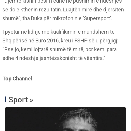
“Djemtë kishin besim edhe në pushimin e ndeshjes
se do e kthenin rezultatin. Luajtën mirë dhe djersitën
shumë”, tha Duka për mikrofonin e ‘Supersport’.
I pyetur në lidhje me kualifikimin e mundshëm të
Shqipërisë në Euro 2016, kreu i FSHF-së u përgjigj:
“Pse jo, kemi lojtarë shumë të mirë, por kemi para
edhe 4 ndeshje jashtëzakonisht të vështira.”
Top Channel
Sport »