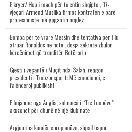
E kryer/ Hap i madh për talentin shqiptar, 17-
vjeçari Armend Muslika firmos kontratën e parë
profesioniste me gjigantin anglez
Bomba për të vrarë Messin dhe tentativa për t’iu
afruar Ronaldos në hotel, dosja sekrete zbulon
kërcënimet që tronditën Botërorin
Gjesti i veçantë i Muçit ndaj Salah, reagon
presidenti i Trabzonsporit: Më emocionoi, e
falënderoj publikisht
E bujshme nga Anglia, sulmuesi i “Tre Luanëve”
akuzohet për dhunë në një klub nate
Argjentina kundër europianëve, shpall hapur