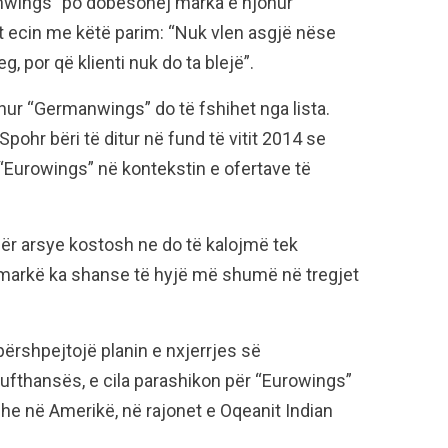
nwings” po dobësohej marka e njohur
it ecin me këtë parim: “Nuk vlen asgjë nëse
g, por që klienti nuk do ta blejë”.
hur “Germanwings” do të fshihet nga lista.
Spohr bëri të ditur në fund të vitit 2014 se
 “Eurowings” në kontekstin e ofertave të
ër arsye kostosh ne do të kalojmë tek
jo markë ka shanse të hyjë më shumë në tregjet
 përshpejtojë planin e nxjerrjes së
Lufthansës, e cila parashikon për “Eurowings”
he në Amerikë, në rajonet e Oqeanit Indian