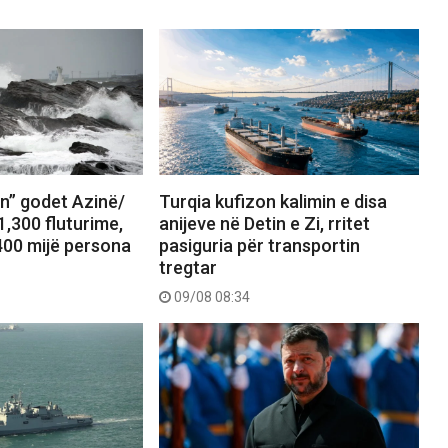
in” godet Azinë/
Turqia kufizon kalimin e disa
,300 fluturime,
anijeve në Detin e Zi, rritet
00 mijë persona
pasiguria për transportin
tregtar
09/08 08:34