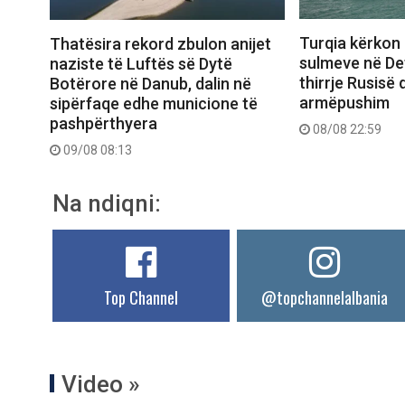
Turqia kërkon 
Thatësira rekord zbulon anijet
sulmeve në Deti
naziste të Luftës së Dytë
thirrje Rusisë
Botërore në Danub, dalin në
armëpushim
sipërfaqe edhe municione të
pashpërthyera
08/08 22:59
09/08 08:13
Na ndiqni:
Top Channel
@topchannelalbania
Video »