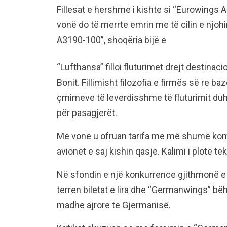
Fillesat e hershme i kishte si “Eurowings 
vonë do të merrte emrin me të cilin e njohin
A3190-100”, shoqëria bijë e
“Lufthansa” filloi fluturimet drejt destinaci
Bonit. Fillimisht filozofia e firmës së re b
çmimeve të leverdisshme të fluturimit duh
për pasagjerët.
Më vonë u ofruan tarifa me më shumë komf
avionët e saj kishin qasje. Kalimi i plotë t
Në sfondin e një konkurrence gjithmonë e m
terren biletat e lira dhe “Germanwings” bë
madhe ajrore të Gjermanisë.