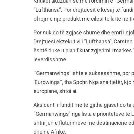
Kritikët akuzuan se me forcimin e “Germa
“Lufthansa”. Por drejtuesit e kësaj të fund
ofrojmë një produkt me cilësi të lartë në tre
Por nuk do të zgjasë shumë dhe emri i njo
Drejtuesi ekzekutivi i “Lufthansa”, Carsten 
është duke u planifikuar zgjerimi i markës
leverdisshme.
“’Germanwings’ ishte e suksesshme, por p
‘Eurowings’”, tha Spohr. Nga ana tjetër, k
europiane, shtoi ai.
Aksidenti i fundit me të gjitha gjasat do ta
“Germanwings” nga lista e prioriteteve të 
shtrirjen e fluturimeve me destinacione ed
dhe në Afrikë.