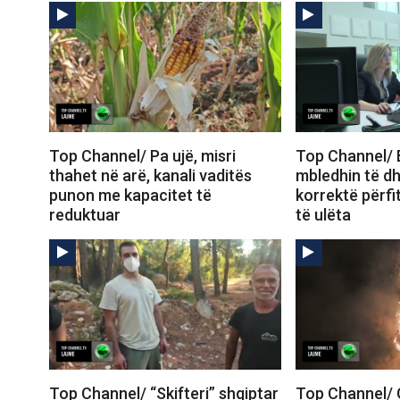
Top Channel/ Pa ujë, misri
Top Channel/ 
thahet në arë, kanali vaditës
mbledhin të d
punon me kapacitet të
korrektë përf
reduktuar
të ulëta
Top Channel/ “Skifteri” shqiptar
Top Channel/ G