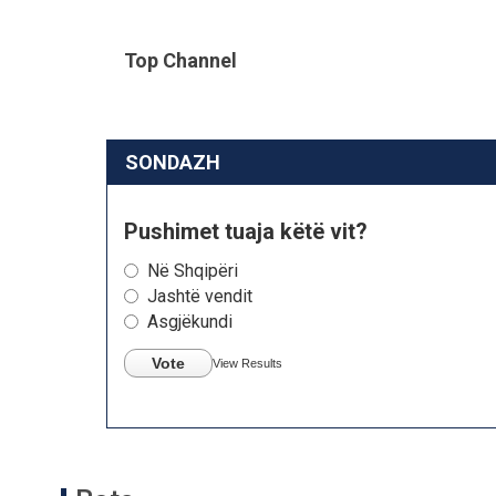
Top Channel
SONDAZH
Pushimet tuaja këtë vit?
Në Shqipëri
Jashtë vendit
Asgjëkundi
Vote
View Results