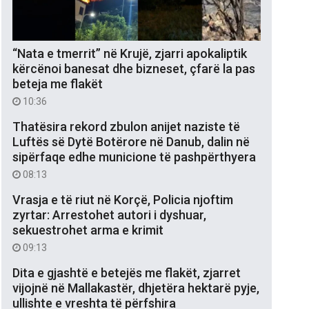
“Nata e tmerrit” në Krujë, zjarri apokaliptik
kërcënoi banesat dhe bizneset, çfarë la pas
beteja me flakët
10:36
Thatësira rekord zbulon anijet naziste të
Luftës së Dytë Botërore në Danub, dalin në
sipërfaqe edhe municione të pashpërthyera
08:13
Vrasja e të riut në Korçë, Policia njoftim
zyrtar: Arrestohet autori i dyshuar,
sekuestrohet arma e krimit
09:13
Dita e gjashtë e betejës me flakët, zjarret
vijojnë në Mallakastër, dhjetëra hektarë pyje,
ullishte e vreshta të përfshira