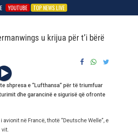
E
YOUTUBE
TOP NEWS LIVE
ermanwings u krijua për t’i bërë
hte shpresa e “Lufthansa” për të triumfuar
turimit dhe garancinë e sigurisë që ofronte
 i avionit në Francë, thotë “Deutsche Welle”, e
vit.