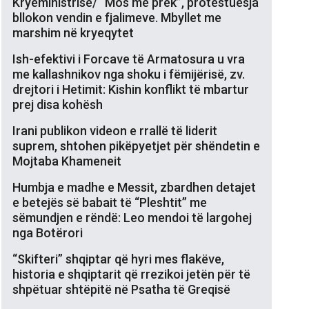
Kryeministrisë/ “Mos më prek”, protestuesja
bllokon vendin e fjalimeve. Mbyllet me
marshim në kryeqytet
Ish-efektivi i Forcave të Armatosura u vra
me kallashnikov nga shoku i fëmijërisë, zv.
drejtori i Hetimit: Kishin konflikt të mbartur
prej disa kohësh
Irani publikon videon e rrallë të liderit
suprem, shtohen pikëpyetjet për shëndetin e
Mojtaba Khameneit
Humbja e madhe e Messit, zbardhen detajet
e betejës së babait të “Pleshtit” me
sëmundjen e rëndë: Leo mendoi të largohej
nga Botërori
“Skifteri” shqiptar që hyri mes flakëve,
historia e shqiptarit që rrezikoi jetën për të
shpëtuar shtëpitë në Psatha të Greqisë