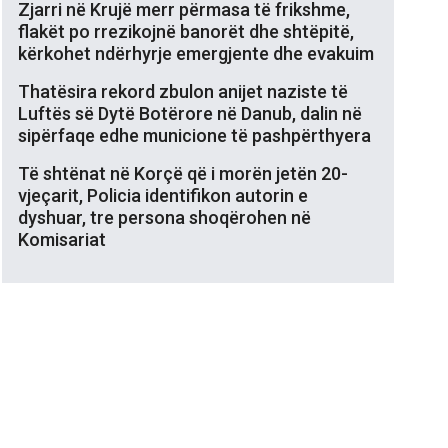
Zjarri në Krujë merr përmasa të frikshme,
flakët po rrezikojnë banorët dhe shtëpitë,
kërkohet ndërhyrje emergjente dhe evakuim
Thatësira rekord zbulon anijet naziste të
Luftës së Dytë Botërore në Danub, dalin në
sipërfaqe edhe municione të pashpërthyera
Të shtënat në Korçë që i morën jetën 20-
vjeçarit, Policia identifikon autorin e
dyshuar, tre persona shoqërohen në
Komisariat