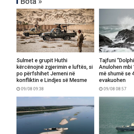
Bota »
Sulmet e grupit Huthi
Tajfuni “Dolph
kërcënojnë zgjerimin e luftës, si
Anulohen mbi 1
po përfshihet Jemeni në
më shumë se 4
konfliktin e Lindjes së Mesme
evakuohen
09/08 09:38
09/08 08:57