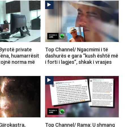
Byrotë private
Top Channel/ Ngacmimi i të
hëna, huamarrësit
dashurës e gara “kush është më
itojnë norma më
i forti i lagjes”, shkak i vrasjes
jirokastra,
Top Channel/ Rama: U shmang