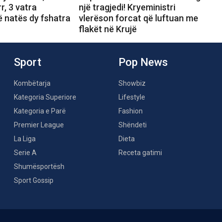
r, 3 vatra
një tragjedi! Kryeministri
ë natës dy fshatra
vlerëson forcat që luftuan me
flakët në Krujë
Sport
Pop News
Kombëtarja
Showbiz
Kategoria Superiore
Lifestyle
Kategoria e Parë
Fashion
Premier League
Shëndeti
La Liga
Dieta
Serie A
Receta gatimi
Shumësportësh
Sport Gossip