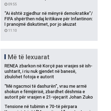
09:55
“Ai është zgjedhur në mënyrë demokratike”/
FIFA shpërthen ndaj kritikave për Infantinon:
I pranojmë diskutimet, por jo akuzat
11:10
Më të lexuarat
RENEA zbarkon në Korçë pas vrasjes së ish-
ushtarit, i riu nuk gjendet në banesë,
zbulohet fotoja e autorit
“Më ngacmoi të dashurën”, vrau me armë
shokun e fëmijërisë, zbardhet dëshmia e
autorit për vrasjen e 21-vjeçarit Johan Zuko
Tensione në tubimin e 70-të përpara