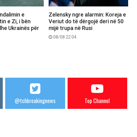
ndalimin e
Zelensky ngre alarmin: Koreja e
n e Zi, i bën
Veriut do të dërgojë deri në 50
 dhe Ukrainës për
mijë trupa në Rusi
08/08 22:04
@tchbreakingnews
Top Channel