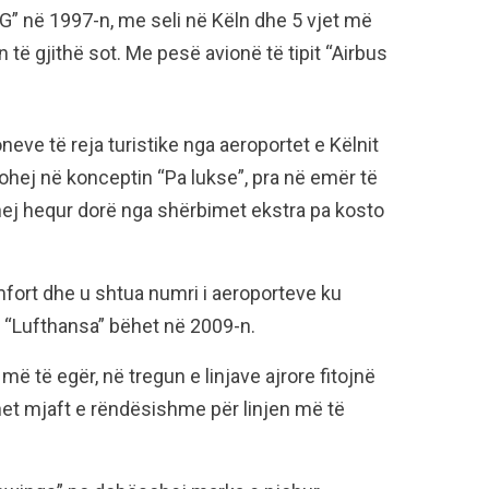
AG” në 1997-n, me seli në Këln dhe 5 vjet më
 të gjithë sot. Me pesë avionë të tipit “Airbus
oneve të reja turistike nga aeroportet e Këlnit
azohej në konceptin “Pa lukse”, pra në emër të
ej hequr dorë nga shërbimet ekstra pa kosto
ort dhe u shtua numri i aeroporteve ku
ek “Lufthansa” bëhet në 2009-n.
ë të egër, në tregun e linjave ajrore fitojnë
het mjaft e rëndësishme për linjen më të