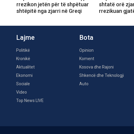
rrezikon jetën për të shpëtuar
shtatë orë zjar
shtëpitë nga zjarri në Greqi
rrezikuan gjat
Lajme
Bota
Politikë
Opinion
Kronikë
Koment
Aktualitet
Kosova dhe Rajoni
Ekonomi
Shkencë dhe Teknologji
Sociale
Auto
Video
Top News LIVE