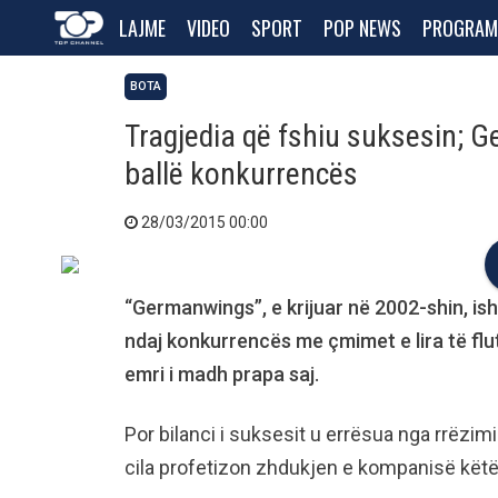
LAJME
VIDEO
SPORT
POP NEWS
PROGRAM
BOTA
Tragjedia që fshiu suksesin; G
ballë konkurrencës
28/03/2015 00:00
“Germanwings”, e krijuar në 2002-shin, is
ndaj konkurrencës me çmimet e lira të flu
emri i madh prapa saj.
Por bilanci i suksesit u errësua nga rrëzimi
cila profetizon zhdukjen e kompanisë këtë 