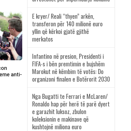
E kryer/ Reali “thyen” arkën,
transferon për 140 milionë euro
yllin që kërkoi gjatë gjithë
merkatos
Infantino në presion, Presidenti i
FIFA-s i bën premtimin e bujshëm
con
Marokut në këmbim të votës: Do
eme anti-
organizoni finalen e Botërorit 2030
Nga Bugatti te Ferrari e McLaren/
Ronaldo hap për herë të parë dyert
e garazhit luksoz, zbulon
koleksionin e makinave që
kushtojnë miliona euro