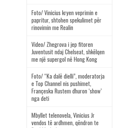
Foto/ Vinicius kryen veprimin e
papritur, shtohen spekulimet për
rinovimin me Realin
Video/ Zhegrova i jep fitoren
Juventusit ndaj Chelseat, shkëlqen
me një supergol në Hong Kong
Foto/ “Ka dalë dielli”, moderatorja
e Top Channel nis pushimet,
Françeska Rustem dhuron ‘show’
nga deti
Mbyllet telenovela, Vinicius Jr
vendos të ardhmen, qëndron te