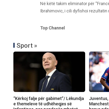
Në këtë takim eliminator për “Francë
Ibrahimovic, i cili dyfishoi rezultati
Top Channel
Sport »
“Kërkoj falje për gabimet”/ Lëkundja
Juventus, 
e themeleve të udhëheqjes së
Manchester