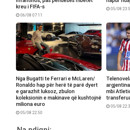
Infantinos, pas pendesës mbetet
hapur nda
kreu i FIFA-s
05/08 23:
06/08 07:11
Nga Bugatti te Ferrari e McLaren/
Telenovela
Ronaldo hap për herë të parë dyert
argjentina
e garazhit luksoz, zbulon
mbi Atleti
koleksionin e makinave që kushtojnë
transferu
miliona euro
05/08 22:
05/08 22:50
Na ndiqni: