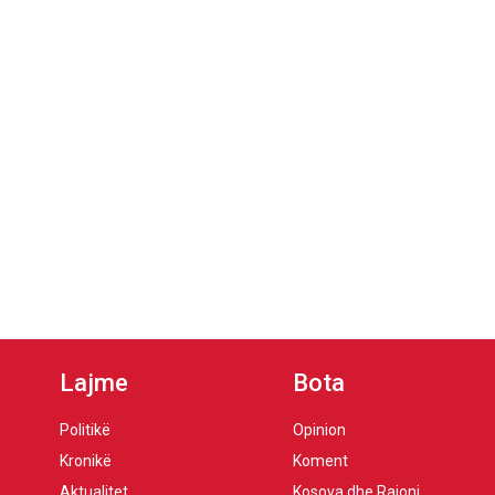
Lajme
Bota
Politikë
Opinion
Kronikë
Koment
Aktualitet
Kosova dhe Rajoni