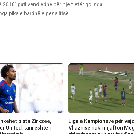
 2016” pati vend edhe për një tjetër gol nga
n nga pika e bardhë e penalltisë.
nxehet pista Zirkzee,
Liga e Kampioneve për vajz
 United, tani është i
Vllaznisë nuk i mjafton Meg