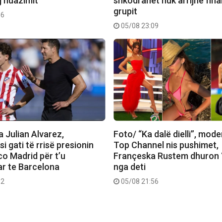
j huazimit
shkodranet nuk arrijnë fina
grupit
56
05/08 23:09
 Julian Alvarez,
Foto/ “Ka dalë dielli”, mode
si gati të rrisë presionin
Top Channel nis pushimet,
co Madrid për t’u
Françeska Rustem dhuron 
ar te Barcelona
nga deti
32
05/08 21:56