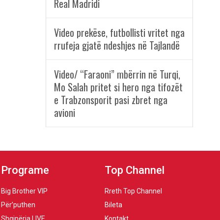
Real Madridi
Video prekëse, futbollisti vritet nga
rrufeja gjatë ndeshjes në Tajlandë
Video/ “Faraoni” mbërrin në Turqi,
Mo Salah pritet si hero nga tifozët
e Trabzonsporit pasi zbret nga
avioni
Programe
Top Channel
Big Brother VIP
Rreth Top Channel
Për’puthen
Bileta
Shqipëria LIVE
Kontakt