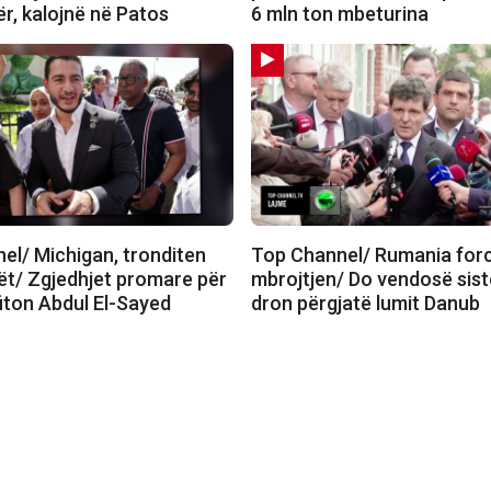
r, kalojnë në Patos
6 mln ton mbeturina
el/ Michigan, tronditen
Top Channel/ Rumania for
t/ Zgjedhjet promare për
mbrojtjen/ Do vendosë sist
fiton Abdul El-Sayed
dron përgjatë lumit Danub