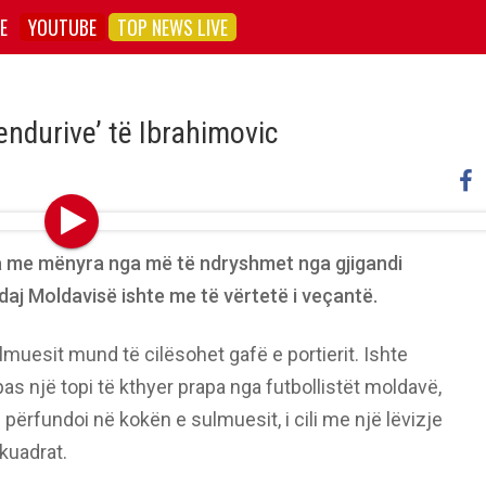
E
YOUTUBE
TOP NEWS LIVE
endurive’ të Ibrahimovic
a me mënyra nga më të ndryshmet nga gjigandi
ndaj Moldavisë ishte me të vërtetë i veçantë.
muesit mund të cilësohet gafë e portierit. Ishte
as një topi të kthyer prapa nga futbollistët moldavë,
ai përfundoi në kokën e sulmuesit, i cili me një lëvizje
ë kuadrat.