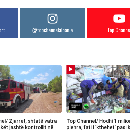
ort
@topchannelalbania
Top Channe
l/ Zjarret, shtatë vatra
Top Channel/ Hodhi 1 milio
akët jashtë kontrollit në
plehra, fati i ‘kthehet’ pasi 