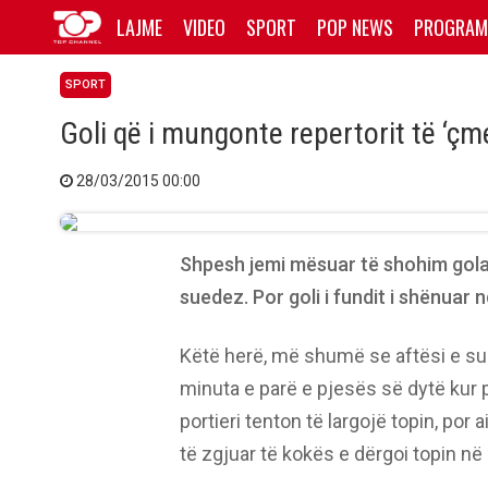
LAJME
VIDEO
SPORT
POP NEWS
PROGRAM
SPORT
Goli që i mungonte repertorit të ‘çm
28/03/2015 00:00
Shpesh jemi mësuar të shohim gol
suedez. Por goli i fundit i shënuar 
Këtë herë, më shumë se aftësi e sul
minuta e parë e pjesës së dytë kur p
portieri tenton të largojë topin, por 
të zgjuar të kokës e dërgoi topin n