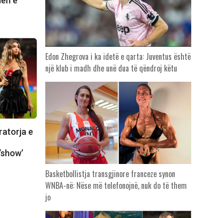
len e
Edon Zhegrova i ka idetë e qarta: Juventus është
një klub i madh dhe unë dua të qëndroj këtu
ratorja e
‘show’
Basketbollistja transgjinore franceze synon
WNBA-në: Nëse më telefonojnë, nuk do të them
jo