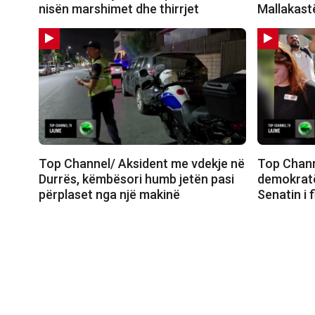
nisën marshimet dhe thirrjet
Mallakastë
Top Channel/ Aksident me vdekje në
Top Chann
Durrës, këmbësori humb jetën pasi
demokratë
përplaset nga një makinë
Senatin i 