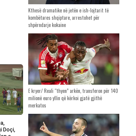
Kthesë dramatike në jetën e ish-lojtarit të
kombëtares shqiptare, arrestohet për
shpërndarje kokaine
E kryer/ Reali “thyen” arkën, transferon për 140
milionë euro yllin që kërkoi gjatë gjithë
merkatos
a,
i Doçi,