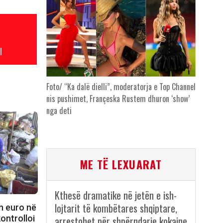
l
Foto/ “Ka dalë dielli”, moderatorja e Top Channel
nis pushimet, Françeska Rustem dhuron ‘show’
nga deti
ME TË LEXUARAT
Kthesë dramatike në jetën e ish-
lojtarit të kombëtares shqiptare,
n euro në
kontrolloi
arrestohet për shpërndarje kokaine