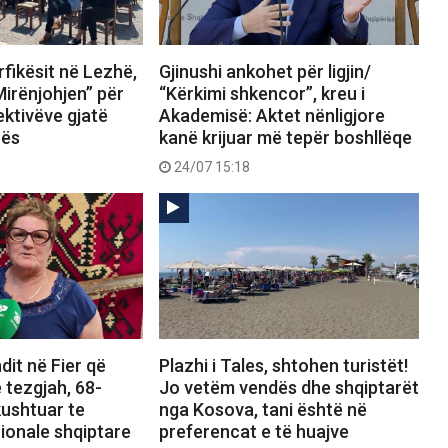
fikësit në Lezhë,
Gjinushi ankohet për ligjin/
Mirënjohjen” për
“Kërkimi shkencor”, kreu i
ektivëve gjatë
Akademisë: Aktet nënligjore
rës
kanë krijuar më tepër boshllëqe
24/07 15:18
dit në Fier që
Plazhi i Tales, shtohen turistët!
 tezgjah, 68-
Jo vetëm vendës dhe shqiptarët
kushtuar te
nga Kosova, tani është në
ionale shqiptare
preferencat e të huajve