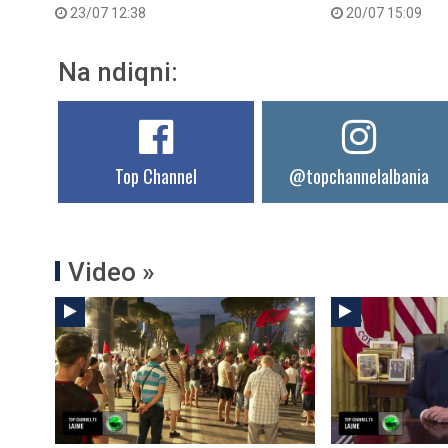
23/07 12:38
20/07 15:09
Na ndiqni:
Top Channel
@topchannelalbania
Video »