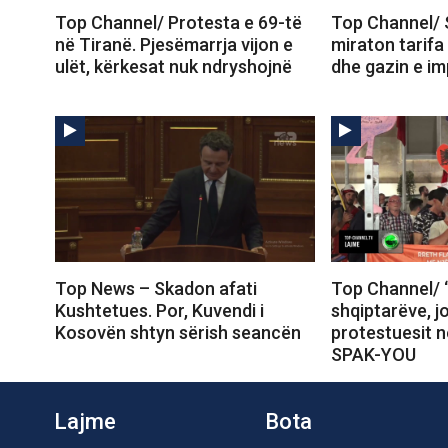
Top Channel/ Protesta e 69-të
Top Channel/ 
në Tiranë. Pjesëmarrja vijon e
miraton tarifa
ulët, kërkesat nuk ndryshojnë
dhe gazin e im
Top News – Skadon afati
Top Channel/ 
Kushtetues. Por, Kuvendi i
shqiptarëve, j
Kosovën shtyn sërish seancën
protestuesit 
SPAK-YOU
Lajme
Bota