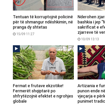
Tentuan të korruptojnë policinë
Nderohen zjarr
për të shmangur ndëshkimin, në
bashkia i jep “
pranga dy shtetas
sakrificat e ef
zjarreve të ve
15/09 11:27
10/09 13:13
Fermat e frutave ekzotike!
Artizania e fun
Fermerët shqiptarë po
punon ende në
shfrytëzojnë efektet e ngrohjes
vjeçarja e për
globale
punimet tradic