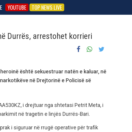
E
YOUTUBE
TOP NEWS LIVE
ë Durrës, arrestohet korrieri
jit heroinë është sekuestruar natën e kaluar, në
i-narkotikëve në Drejtorinë e Policisë së
 AA530KZ, i drejtuar nga shtetasi Petrit Meta, i
arkimit në tragetin e linjës Durrës-Bari.
rak i siguruar në rrugë operative për trafik