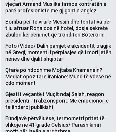
vjeçari Armend Muslika firmos kontratën e
parë profesioniste me gjigantin anglez
Bomba për të vrarë Messin dhe tentativa për
t’iu afruar Ronaldos në hotel, dosja sekrete
zbulon kërcënimet që tronditën Botërorin
Foto+Video/ Dalin pamjet e aksidentit tragjik
në Greqi, momenti i përplasjes që i mori jetën
nënës dhe djalit shqiptar
Çfarë po ndodh me Mojtaba Khamenein?
Mediat opozitare iraniane: Mund të vdesë në
çdo moment
Gjesti i veçantë i Muçit ndaj Salah, reagon
presidenti i Trabzonsporit: Më emocionoi, e
falënderoj publikisht
Fundjavë përvëluese, termometri pritet të
shkojë në 41 gradë Celsius/ Parashikimi i
motit për javën e ardhshme