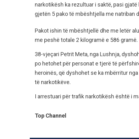
narkotikësh ka rezultuar i saktë, pasi gjatë 
gjetën 5 pako të mbështjella me natriban 
Pakot ishin të mbështjellë dhe me letër al
me peshë totale 2 kilogramë e 586 gramë.
38-vjeçari Petrit Meta, nga Lushnja, dyshohet
po hetohet për personat e tjerë të përfshir
heroinës, që dyshohet se ka mbërritur nga
të narkotikëve.
I arrestuari për trafik narkotikësh është i
Top Channel