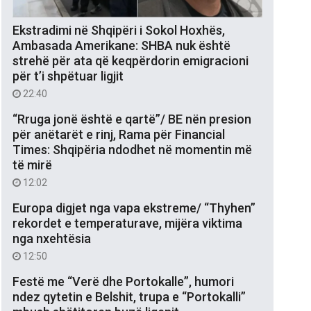
Ekstradimi në Shqipëri i Sokol Hoxhës,
Ambasada Amerikane: SHBA nuk është
strehë për ata që keqpërdorin emigracioni
për t’i shpëtuar ligjit
22:40
“Rruga jonë është e qartë”/ BE nën presion
për anëtarët e rinj, Rama për Financial
Times: Shqipëria ndodhet në momentin më
të mirë
12:02
Europa digjet nga vapa ekstreme/ “Thyhen”
rekordet e temperaturave, mijëra viktima
nga nxehtësia
12:50
Festë me “Verë dhe Portokalle”, humori
ndez qytetin e Belshit, trupa e “Portokalli”