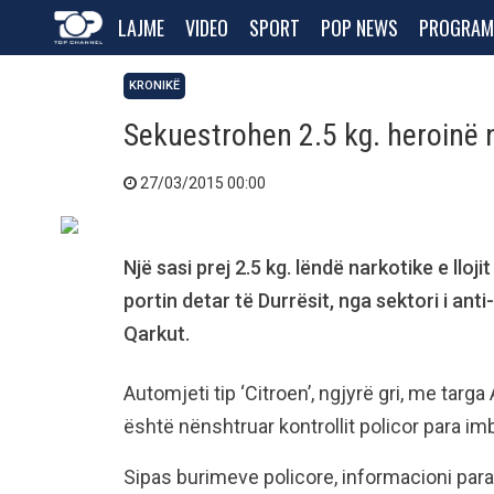
LAJME
VIDEO
SPORT
POP NEWS
PROGRAM
KRONIKË
Sekuestrohen 2.5 kg. heroinë n
27/03/2015 00:00
Një sasi prej 2.5 kg. lëndë narkotike e llo
portin detar të Durrësit, nga sektori i ant
Qarkut.
Automjeti tip ‘Citroen’, ngjyrë gri, me targa
është nënshtruar kontrollit policor para imb
Sipas burimeve policore, informacioni parap