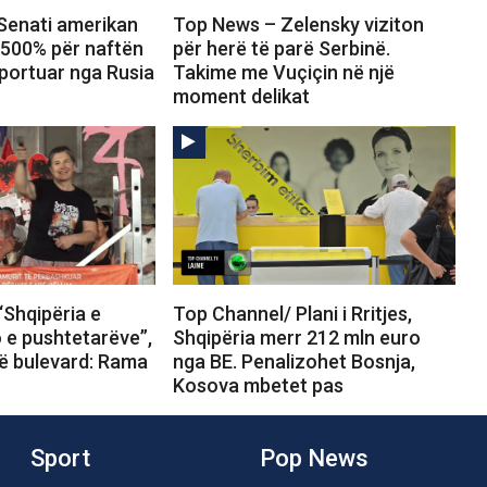
Senati amerikan
Top News – Zelensky viziton
 500% për naftën
për herë të parë Serbinë.
portuar nga Rusia
Takime me Vuçiçin në një
moment delikat
“Shqipëria e
Top Channel/ Plani i Rritjes,
o e pushtetarëve”,
Shqipëria merr 212 mln euro
në bulevard: Rama
nga BE. Penalizohet Bosnja,
Kosova mbetet pas
Sport
Pop News