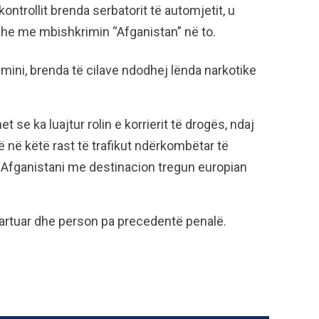
kontrollit brenda serbatorit të automjetit, u
dhe me mbishkrimin “Afganistan” në to.
umini, brenda të cilave ndodhej lënda narkotike
 se ka luajtur rolin e korrierit të drogës, ndaj
ë në këtë rast të trafikut ndërkombëtar të
 Afganistani me destinacion tregun europian
 martuar dhe person pa precedentë penalë.