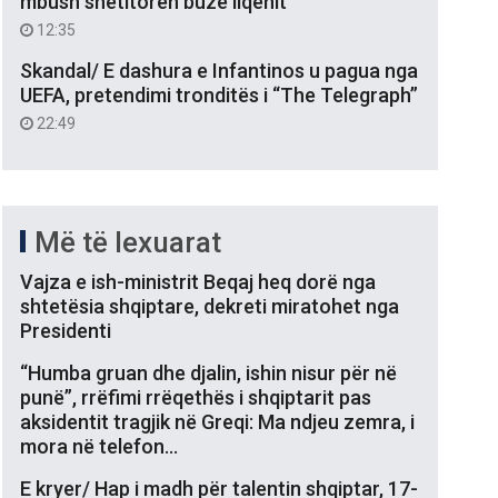
mbush shëtitoren buzë liqenit
12:35
Skandal/ E dashura e Infantinos u pagua nga
UEFA, pretendimi tronditës i “The Telegraph”
22:49
Më të lexuarat
Vajza e ish-ministrit Beqaj heq dorë nga
shtetësia shqiptare, dekreti miratohet nga
Presidenti
“Humba gruan dhe djalin, ishin nisur për në
punë”, rrëfimi rrëqethës i shqiptarit pas
aksidentit tragjik në Greqi: Ma ndjeu zemra, i
mora në telefon…
E kryer/ Hap i madh për talentin shqiptar, 17-