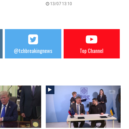
13/07 13:10
@tchbreakingnews
Top Channel