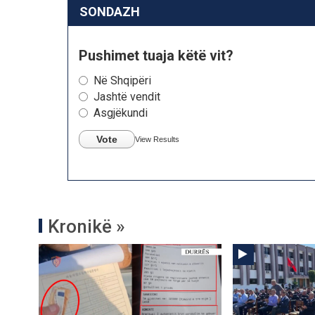
SONDAZH
Pushimet tuaja këtë vit?
Në Shqipëri
Jashtë vendit
Asgjëkundi
Vote
View Results
Kronikë »