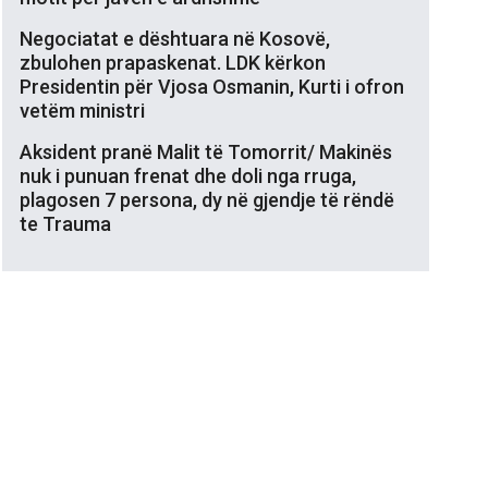
Negociatat e dështuara në Kosovë,
zbulohen prapaskenat. LDK kërkon
Presidentin për Vjosa Osmanin, Kurti i ofron
vetëm ministri
Aksident pranë Malit të Tomorrit/ Makinës
nuk i punuan frenat dhe doli nga rruga,
plagosen 7 persona, dy në gjendje të rëndë
te Trauma