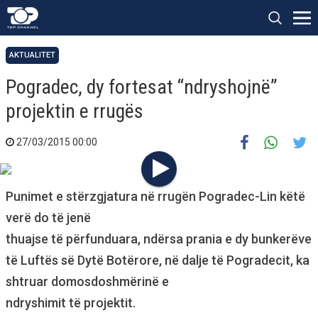
AKTUALITET
Pogradec, dy fortesat “ndryshojnë”
projektin e rrugës
27/03/2015 00:00
Punimet e stërzgjatura në rrugën Pogradec-Lin këtë
verë do të jenë
thuajse të përfunduara, ndërsa prania e dy bunkerëve
të Luftës së Dytë Botërore, në dalje të Pogradecit, ka
shtruar domosdoshmërinë e
ndryshimit të projektit.