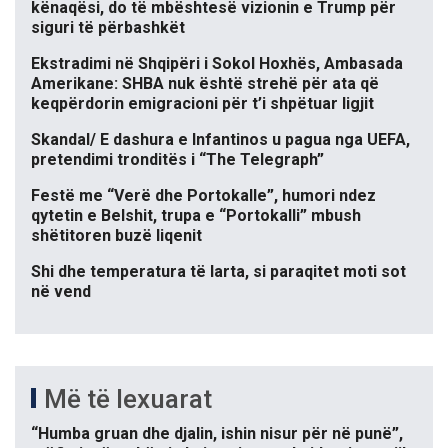
kënaqësi, do të mbështesë vizionin e Trump për
siguri të përbashkët
Ekstradimi në Shqipëri i Sokol Hoxhës, Ambasada
Amerikane: SHBA nuk është strehë për ata që
keqpërdorin emigracioni për t’i shpëtuar ligjit
Skandal/ E dashura e Infantinos u pagua nga UEFA,
pretendimi tronditës i “The Telegraph”
Festë me “Verë dhe Portokalle”, humori ndez
qytetin e Belshit, trupa e “Portokalli” mbush
shëtitoren buzë liqenit
Shi dhe temperatura të larta, si paraqitet moti sot
në vend
Më të lexuarat
“Humba gruan dhe djalin, ishin nisur për në punë”,