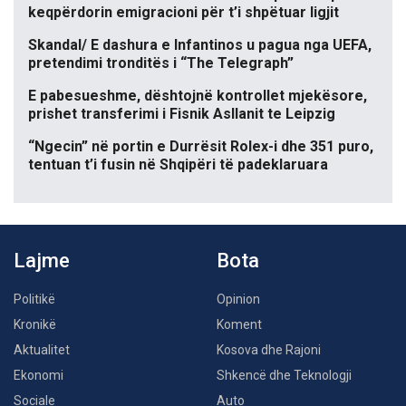
keqpërdorin emigracioni për t’i shpëtuar ligjit
Skandal/ E dashura e Infantinos u pagua nga UEFA,
pretendimi tronditës i “The Telegraph”
E pabesueshme, dështojnë kontrollet mjekësore,
prishet transferimi i Fisnik Asllanit te Leipzig
“Ngecin” në portin e Durrësit Rolex-i dhe 351 puro,
tentuan t’i fusin në Shqipëri të padeklaruara
Lajme
Bota
Politikë
Opinion
Kronikë
Koment
Aktualitet
Kosova dhe Rajoni
Ekonomi
Shkencë dhe Teknologji
Sociale
Auto