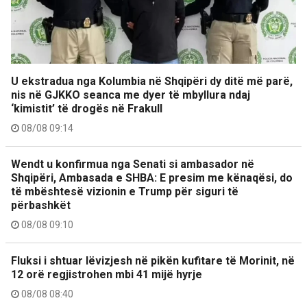
U ekstradua nga Kolumbia në Shqipëri dy ditë më parë,
nis në GJKKO seanca me dyer të mbyllura ndaj
‘kimistit’ të drogës në Frakull
08/08 09:14
Wendt u konfirmua nga Senati si ambasador në
Shqipëri, Ambasada e SHBA: E presim me kënaqësi, do
të mbështesë vizionin e Trump për siguri të
përbashkët
08/08 09:10
Fluksi i shtuar lëvizjesh në pikën kufitare të Morinit, në
12 orë regjistrohen mbi 41 mijë hyrje
08/08 08:40