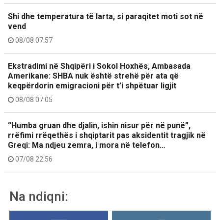
Shi dhe temperatura të larta, si paraqitet moti sot në
vend
08/08 07:57
Ekstradimi në Shqipëri i Sokol Hoxhës, Ambasada
Amerikane: SHBA nuk është strehë për ata që
keqpërdorin emigracioni për t’i shpëtuar ligjit
08/08 07:05
“Humba gruan dhe djalin, ishin nisur për në punë”,
rrëfimi rrëqethës i shqiptarit pas aksidentit tragjik në
Greqi: Ma ndjeu zemra, i mora në telefon…
07/08 22:56
Na ndiqni: