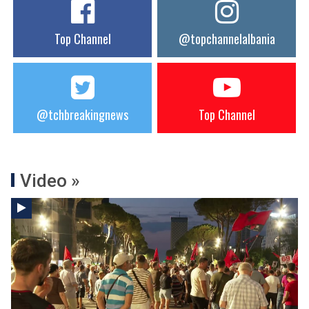
Top Channel
@topchannelalbania
@tchbreakingnews
Top Channel
Video »