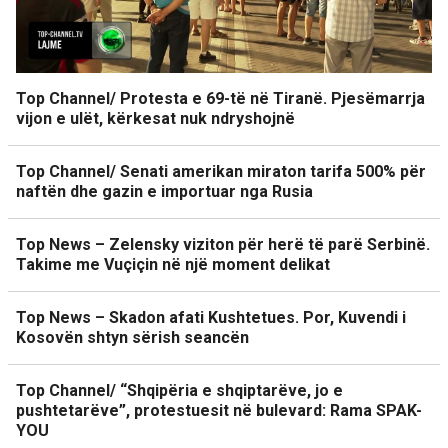
Top Channel/ Protesta e 69-të në Tiranë. Pjesëmarrja
vijon e ulët, kërkesat nuk ndryshojnë
Top Channel/ Senati amerikan miraton tarifa 500% për
naftën dhe gazin e importuar nga Rusia
Top News – Zelensky viziton për herë të parë Serbinë.
Takime me Vuçiçin në një moment delikat
Top News – Skadon afati Kushtetues. Por, Kuvendi i
Kosovën shtyn sërish seancën
Top Channel/ “Shqipëria e shqiptarëve, jo e
pushtetarëve”, protestuesit në bulevard: Rama SPAK-
YOU