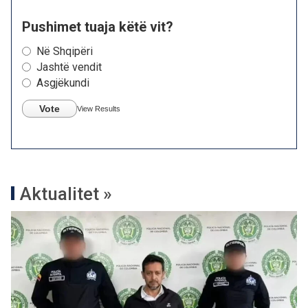
Pushimet tuaja këtë vit?
Në Shqipëri
Jashtë vendit
Asgjëkundi
Vote
View Results
Aktualitet »