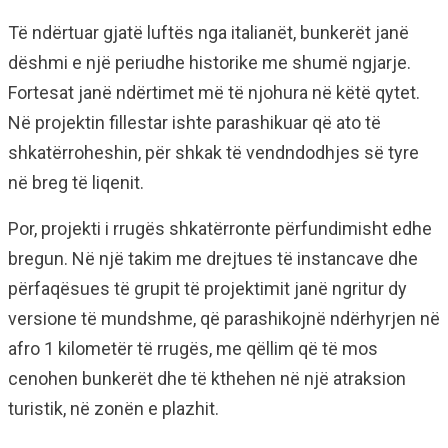
Të ndërtuar gjatë luftës nga italianët, bunkerët janë
dëshmi e një periudhe historike me shumë ngjarje.
Fortesat janë ndërtimet më të njohura në këtë qytet.
Në projektin fillestar ishte parashikuar që ato të
shkatërroheshin, për shkak të vendndodhjes së tyre
në breg të liqenit.
Por, projekti i rrugës shkatërronte përfundimisht edhe
bregun. Në një takim me drejtues të instancave dhe
përfaqësues të grupit të projektimit janë ngritur dy
versione të mundshme, që parashikojnë ndërhyrjen në
afro 1 kilometër të rrugës, me qëllim që të mos
cenohen bunkerët dhe të kthehen në një atraksion
turistik, në zonën e plazhit.