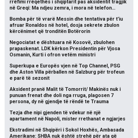
rrëfimi rrëqethës i shqiptarit pas aksidentit tragjik
në Greqi: Ma ndjeu zemra, i mora në telefon…
Bomba për të vrarë Messin dhe tentativa për t’iu
afruar Ronaldos në hotel, dosja sekrete zbulon
kërcënimet që tronditën Botërorin
Negociatat e dështuara në Kosovë, zbulohen
prapaskenat. LDK kërkon Presidentin për Vjosa
Osmanin, Kurti i ofron vetëm ministri
Superkupa e Europës vjen në Top Channel, PSG
dhe Aston Villa përballen në Salzburg për trofeun
e parë të sezonit
Aksident pranë Malit të Tomorrit/ Makinës nuk i
punuan frenat dhe doli nga rruga, plagosen 7
persona, dy në gjendje të rëndë te Trauma
Tezja dhe nipi gjenden të vdekur në një
apartament në Napoli, mister rrethanat e ngjarjes
Ekstradimi në Shqipëri i Sokol Hoxhës, Ambasada
Amerikane: SHBA nuk është strehë për ata që