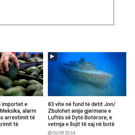
 importet e
83 vite në fund të detit Jon/
Meksika, alarm
Zbulohet anija gjermane e
s arrestimit të
Luftës së Dytë Botërore, e
rimit të
vetmja e llojit të saj në botë
05/08 20:54