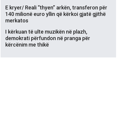
E kryer/ Reali “thyen” arkën, transferon për
140 milionë euro yllin që kërkoi gjatë gjithë
merkatos
I kërkuan të ulte muzikën në plazh,
demokrati përfundon në pranga për
kërcënim me thikë