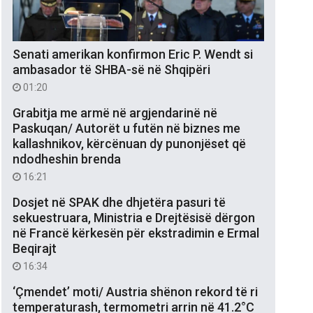
Senati amerikan konfirmon Eric P. Wendt si
ambasador të SHBA-së në Shqipëri
01:20
Grabitja me armë në argjendarinë në
Paskuqan/ Autorët u futën në biznes me
kallashnikov, kërcënuan dy punonjëset që
ndodheshin brenda
16:21
Dosjet në SPAK dhe dhjetëra pasuri të
sekuestruara, Ministria e Drejtësisë dërgon
në Francë kërkesën për ekstradimin e Ermal
Beqirajt
16:34
‘Çmendet’ moti/ Austria shënon rekord të ri
temperaturash, termometri arrin në 41.2°C