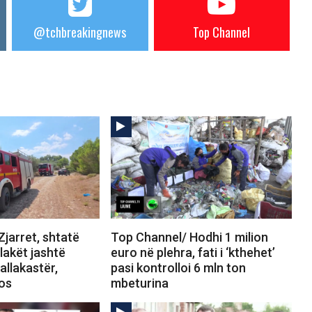
@tchbreakingnews
Top Channel
jarret, shtatë
Top Channel/ Hodhi 1 milion
Flakët jashtë
euro në plehra, fati i ‘kthehet’
allakastër,
pasi kontrolloi 6 mln ton
tos
mbeturina