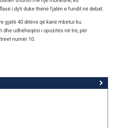
 hodhën shortin me një monedhë, ku
flasë i dyti duke thënë fjalën e fundit në debat.
ive gjatë 40 ditëve që kanë mbetur ku
h dhe udhëheqësi i opozitës në tre, për
Street numër 10.