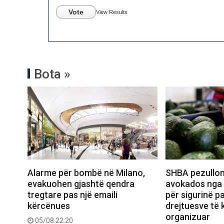
Vote
View Results
Bota »
Alarme për bombë në Milano,
SHBA pezullon
evakuohen gjashtë qendra
avokados nga 
tregtare pas një emaili
për sigurinë pa
kërcënues
drejtuesve të k
organizuar
05/08 22:20