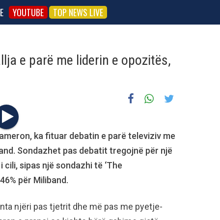
E
YOUTUBE
TOP NEWS LIVE
lja e parë me liderin e opozitës,
ameron, ka fituar debatin e parë televiziv me
and. Sondazhet pas debatit tregojnë për një
cili, sipas një sondazhi të ‘The
46% për Miliband.
nta njëri pas tjetrit dhe më pas me pyetje-