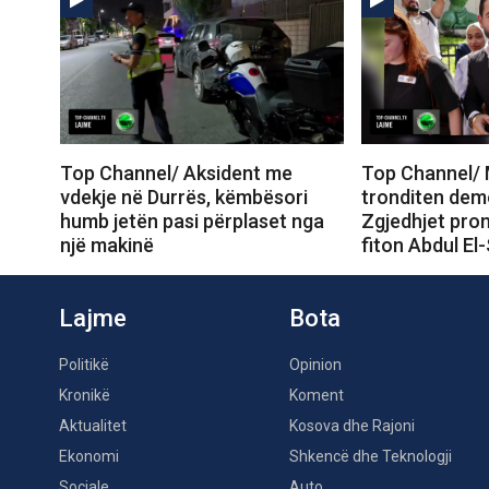
Top Channel/ Aksident me
Top Channel/ 
vdekje në Durrës, këmbësori
tronditen dem
humb jetën pasi përplaset nga
Zgjedhjet prom
një makinë
fiton Abdul El
Lajme
Bota
Politikë
Opinion
Kronikë
Koment
Aktualitet
Kosova dhe Rajoni
Ekonomi
Shkencë dhe Teknologji
Sociale
Auto