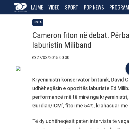
LAJME
VIDEO
SPORT
POP NEWS
PROGRAM
BOTA
Cameron fiton në debat. Përbal
laburistin Miliband
27/03/2015 00:00
Kryeministri konservator britanik, David C
udhëheqësin e opozitës laburiste Ed Milib
performancë më të mirë nga kryeministri, i 
Gurdian/ICM’, fitoi me 54%, krahasuar me 
Të dy udhëheqësit patën intervista të veça