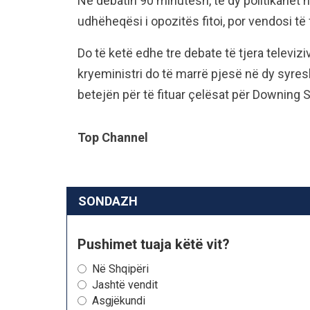
Në debatin 90 minutësh, të dy politikanët
udhëheqësi i opozitës fitoi, por vendosi të 
Do të ketë edhe tre debate të tjera televiz
kryeministri do të marrë pjesë në dy syres
betejën për të fituar çelësat për Downing 
Top Channel
SONDAZH
Pushimet tuaja këtë vit?
Në Shqipëri
Jashtë vendit
Asgjëkundi