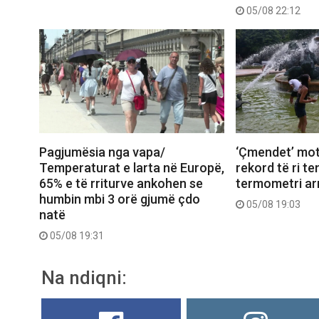
05/08 22:12
Pagjumësia nga vapa/
‘Çmendet’ mot
Temperaturat e larta në Europë,
rekord të ri t
65% e të rriturve ankohen se
termometri arr
humbin mbi 3 orë gjumë çdo
05/08 19:03
natë
05/08 19:31
Na ndiqni: