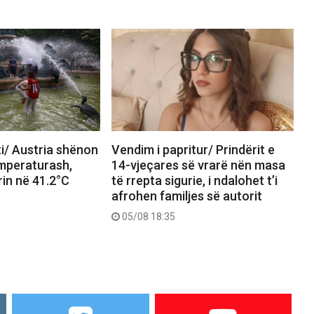
i/ Austria shënon
Vendim i papritur/ Prindërit e
emperaturash,
14-vjeçares së vrarë nën masa
in në 41.2°C
të rrepta sigurie, i ndalohet t’i
afrohen familjes së autorit
05/08 18:35