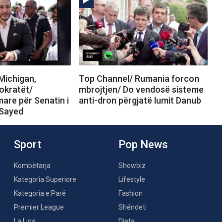
Michigan,
Top Channel/ Rumania forcon
okratët/
mbrojtjen/ Do vendosë sisteme
are për Senatin i
anti-dron përgjatë lumit Danub
-Sayed
Sport
Pop News
Kombëtarja
Showbiz
Kategoria Superiore
Lifestyle
Kategoria e Parë
Fashion
Premier League
Shëndeti
La Liga
Dieta