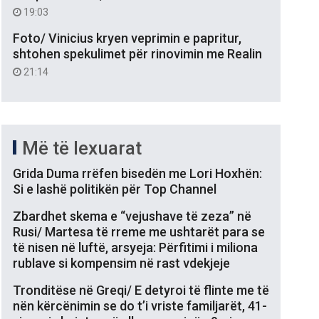
19:03
Foto/ Vinicius kryen veprimin e papritur,
shtohen spekulimet për rinovimin me Realin
21:14
Më të lexuarat
Grida Duma rrëfen bisedën me Lori Hoxhën:
Si e lashë politikën për Top Channel
Zbardhet skema e “vejushave të zeza” në
Rusi/ Martesa të rreme me ushtarët para se
të nisen në luftë, arsyeja: Përfitimi i miliona
rublave si kompensim në rast vdekjeje
Tronditëse në Greqi/ E detyroi të flinte me të
nën kërcënimin se do t’i vriste familjarët, 41-