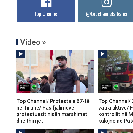
Top Channel
@topchannelalbania
Video »
Top Channel/ Protesta e 67-të
Top Channel/ Z
në Tiranë/ Pas fjalimeve,
vatra aktive/ 
protestuesit nisën marshimet
kontrollit në M
dhe thirrjet
kalojnë në Pa