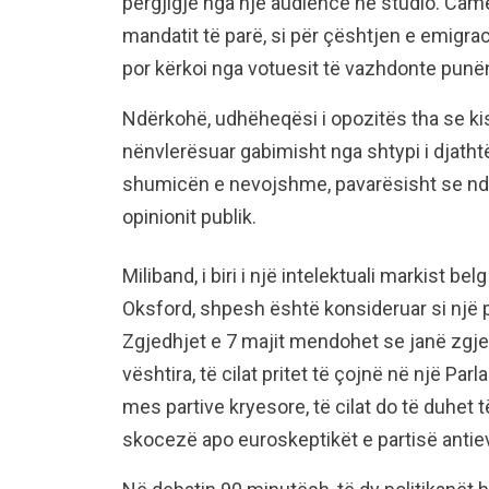
përgjigje nga një audiencë në studio. Cam
mandatit të parë, si për çështjen e emigrac
por kërkoi nga votuesit të vazhdonte punën
Ndërkohë, udhëheqësi i opozitës tha se kish
nënvlerësuar gabimisht nga shtypi i djathtë 
shumicën e nevojshme, pavarësisht se ndo
opinionit publik.
Miliband, i biri i një intelektuali markist be
Oksford, shpesh është konsideruar si një p
Zgjedhjet e 7 majit mendohet se janë zgj
vështira, të cilat pritet të çojnë në një Pa
mes partive kryesore, të cilat do të duhet 
skocezë apo euroskeptikët e partisë antie