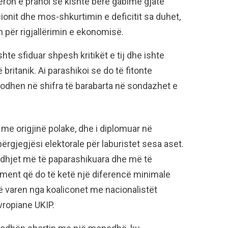
eron e pranoi se kishte bërë gabime gjatë
ionit dhe mos-shkurtimin e deficitit sa duhet,
 për rigjallërimin e ekonomisë.
te sfiduar shpesh kritikët e tij dhe ishte
britanik. Ai parashikoi se do të fitonte
dhen në shifra të barabarta në sondazhet e
lg me origjinë polake, dhe i diplomuar në
ërgjegjësi elektorale për laburistet sesa aset.
edhjet më të paparashikuara dhe më të
rlament që do të ketë një diferencë minimale
të varen nga koaliconet me nacionalistët
vropiane UKIP.