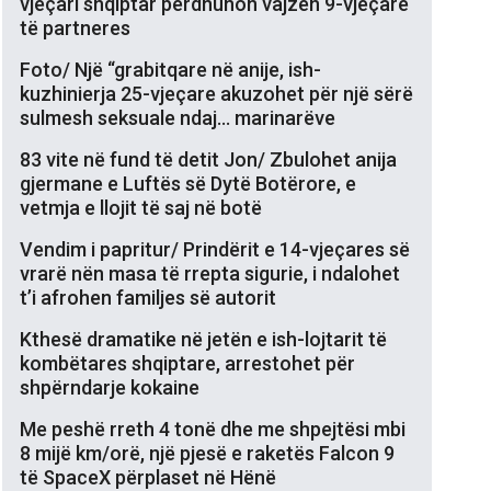
vjeçari shqiptar përdhunon vajzën 9-vjeçare
të partneres
Foto/ Një “grabitqare në anije, ish-
kuzhinierja 25-vjeçare akuzohet për një sërë
sulmesh seksuale ndaj… marinarëve
83 vite në fund të detit Jon/ Zbulohet anija
gjermane e Luftës së Dytë Botërore, e
vetmja e llojit të saj në botë
Vendim i papritur/ Prindërit e 14-vjeçares së
vrarë nën masa të rrepta sigurie, i ndalohet
t’i afrohen familjes së autorit
Kthesë dramatike në jetën e ish-lojtarit të
kombëtares shqiptare, arrestohet për
shpërndarje kokaine
Me peshë rreth 4 tonë dhe me shpejtësi mbi
8 mijë km/orë, një pjesë e raketës Falcon 9
të SpaceX përplaset në Hënë