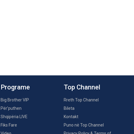
Programe
Top Channel
Big Brother VIP
Rreth Top Channel
Për’puthen
Bileta
Shqipëria LIVE
Kontakt
Fiks Fare
Puno në Top Channel
Video
Privacy Policy & Terms of