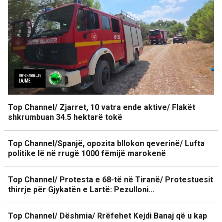
Top Channel/ Zjarret, 10 vatra ende aktive/ Flakët
shkrumbuan 34.5 hektarë tokë
Top Channel/Spanjë, opozita bllokon qeverinë/ Lufta
politike lë në rrugë 1000 fëmijë marokenë
Top Channel/ Protesta e 68-të në Tiranë/ Protestuesit
thirrje për Gjykatën e Lartë: Pezulloni…
Top Channel/ Dëshmia/ Rrëfehet Kejdi Banaj që u kap