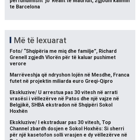
përfundimisht ‘jo’ Realit të Madridit, zgjodhi kalimin
te Barcelona
Më të lexuarat
Foto/ “Shqipëria me miq dhe familje”, Richard
Grenell zgjedh Vlorën për të kaluar pushimet
verore
Marrëveshja që ndryshon lojën në Mesdhe, Franca
futet në projektin miliarda euro Greqi-Qipro
Ekskluzive/ U arrestua pas 30 vitesh në arrati
vrasësi i vëllezërve në Patos dhe një vajze në
Belgjikë, SHBA ekstradon në Shqipëri Sokol
Hoxhën
Ekskluzive/ I ekstraduar pas 30 vitesh, Top
Channel zbardh dosjen e Sokol Hoxhës: Si sherri
për një kasetofon solli vrasjen e dy vëllezërve në