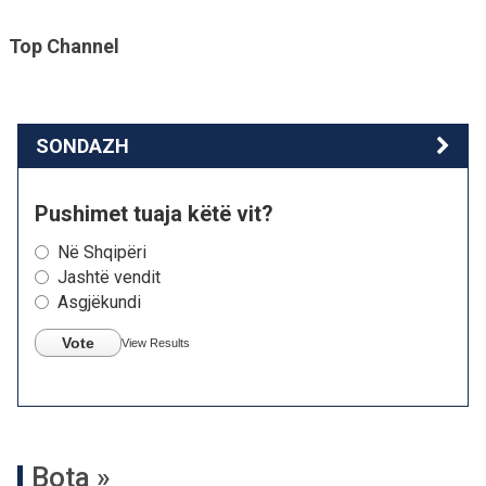
Top Channel
SONDAZH
Pushimet tuaja këtë vit?
Në Shqipëri
Jashtë vendit
Asgjëkundi
Vote
View Results
Bota »