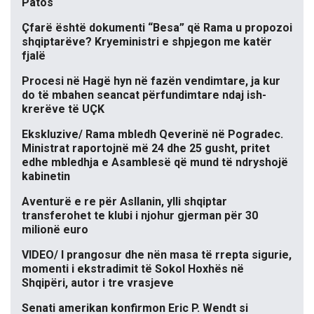
Patos
Çfarë është dokumenti “Besa” që Rama u propozoi
shqiptarëve? Kryeministri e shpjegon me katër
fjalë
Procesi në Hagë hyn në fazën vendimtare, ja kur
do të mbahen seancat përfundimtare ndaj ish-
krerëve të UÇK
Ekskluzive/ Rama mbledh Qeverinë në Pogradec.
Ministrat raportojnë më 24 dhe 25 gusht, pritet
edhe mbledhja e Asamblesë që mund të ndryshojë
kabinetin
Aventurë e re për Asllanin, ylli shqiptar
transferohet te klubi i njohur gjerman për 30
milionë euro
VIDEO/ I prangosur dhe nën masa të rrepta sigurie,
momenti i ekstradimit të Sokol Hoxhës në
Shqipëri, autor i tre vrasjeve
Senati amerikan konfirmon Eric P. Wendt si