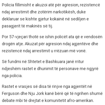
Policia fillimisht e akuzoi atë për agresion, rezistencë
ndaj arrestimit dhe zotërim narkotikësh, duke
deklaruar se kishte gjetur kokainë në sediljen e
pasagjerit të makinës së tij.
Por 57-vjeçari thotë se ishin policët ata që e vendosën
drogën atje. Akuzat për agresion ndaj agjentëve dhe
rezistencë ndaj arrestimit u rrëzuan më vonë.
Së fundmi në Shtetet e Bashkuara janë rritur
ndjeshëm rastet e dhunimit të personave me ngjyrë
nga policia.
Rastet e vrasjes së disa të rinjve nga agjentët në
Ferguson dhe Nju Jork kanë bërë që të ngrihen shumë
debate mbi të drejtat e komunitetit afro-amerikan.