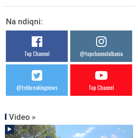
Na ndiqni:
Top Channel
@topchannelalbania
@tchbreakingnews
Top Channel
Video »