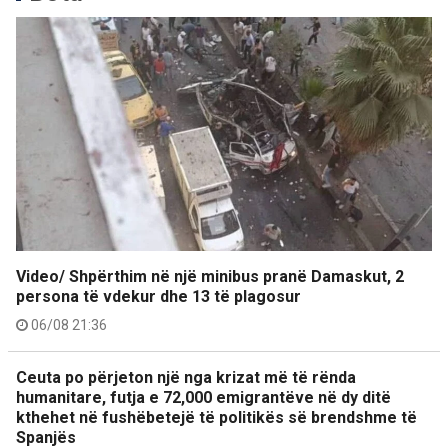
Video/ Shpërthim në një minibus pranë Damaskut, 2
persona të vdekur dhe 13 të plagosur
06/08 21:36
Ceuta po përjeton një nga krizat më të rënda
humanitare, futja e 72,000 emigrantëve në dy ditë
kthehet në fushëbetejë të politikës së brendshme të
Spanjës