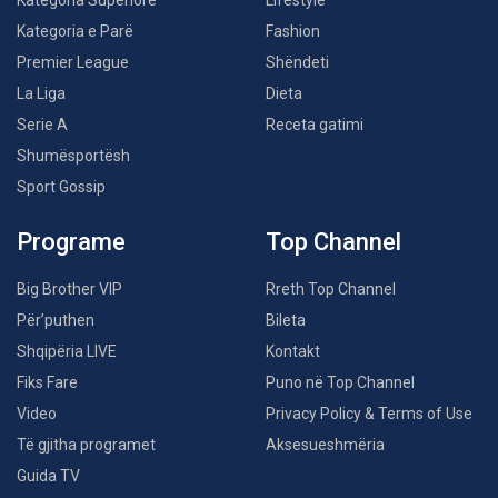
Kategoria Superiore
Lifestyle
Kategoria e Parë
Fashion
Premier League
Shëndeti
La Liga
Dieta
Serie A
Receta gatimi
Shumësportësh
Sport Gossip
Programe
Top Channel
Big Brother VIP
Rreth Top Channel
Për’puthen
Bileta
Shqipëria LIVE
Kontakt
Fiks Fare
Puno në Top Channel
Video
Privacy Policy & Terms of Use
Të gjitha programet
Aksesueshmëria
Guida TV