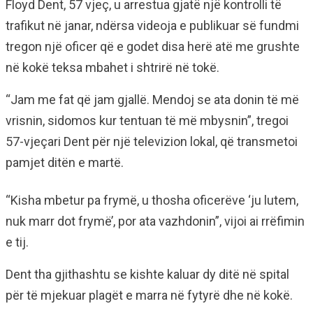
Floyd Dent, 57 vjeç, u arrestua gjatë një kontrolli të
trafikut në janar, ndërsa videoja e publikuar së fundmi
tregon një oficer që e godet disa herë atë me grushte
në kokë teksa mbahet i shtrirë në tokë.
“Jam me fat që jam gjallë. Mendoj se ata donin të më
vrisnin, sidomos kur tentuan të më mbysnin”, tregoi
57-vjeçari Dent për një televizion lokal, që transmetoi
pamjet ditën e martë.
“Kisha mbetur pa frymë, u thosha oficerëve ‘ju lutem,
nuk marr dot frymë’, por ata vazhdonin”, vijoi ai rrëfimin
e tij.
Dent tha gjithashtu se kishte kaluar dy ditë në spital
për të mjekuar plagët e marra në fytyrë dhe në kokë.