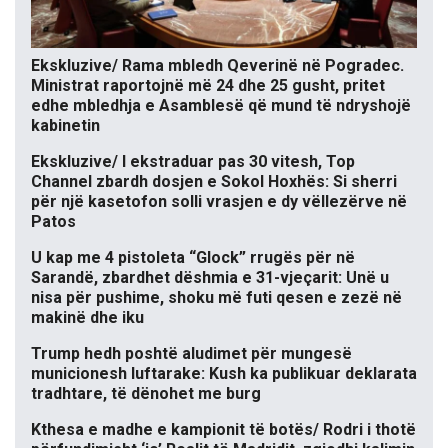
Ekskluzive/ Rama mbledh Qeverinë në Pogradec.
Ministrat raportojnë më 24 dhe 25 gusht, pritet
edhe mbledhja e Asamblesë që mund të ndryshojë
kabinetin
Ekskluzive/ I ekstraduar pas 30 vitesh, Top
Channel zbardh dosjen e Sokol Hoxhës: Si sherri
për një kasetofon solli vrasjen e dy vëllezërve në
Patos
U kap me 4 pistoleta “Glock” rrugës për në
Sarandë, zbardhet dëshmia e 31-vjeçarit: Unë u
nisa për pushime, shoku më futi qesen e zezë në
makinë dhe iku
Trump hedh poshtë aludimet për mungesë
municionesh luftarake: Kush ka publikuar deklarata
tradhtare, të dënohet me burg
Kthesa e madhe e kampionit të botës/ Rodri i thotë