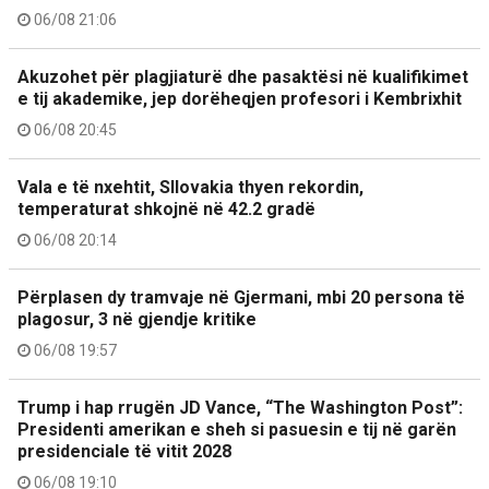
06/08 21:06
Akuzohet për plagjiaturë dhe pasaktësi në kualifikimet
e tij akademike, jep dorëheqjen profesori i Kembrixhit
06/08 20:45
Vala e të nxehtit, Sllovakia thyen rekordin,
temperaturat shkojnë në 42.2 gradë
06/08 20:14
Përplasen dy tramvaje në Gjermani, mbi 20 persona të
plagosur, 3 në gjendje kritike
06/08 19:57
Trump i hap rrugën JD Vance, “The Washington Post”:
Presidenti amerikan e sheh si pasuesin e tij në garën
presidenciale të vitit 2028
06/08 19:10