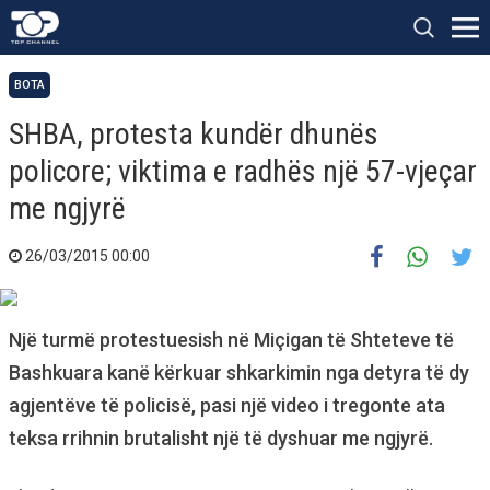
BOTA
SHBA, protesta kundër dhunës
policore; viktima e radhës një 57-vjeçar
me ngjyrë
26/03/2015 00:00
Një turmë protestuesish në Miçigan të Shteteve të
Bashkuara kanë kërkuar shkarkimin nga detyra të dy
agjentëve të policisë, pasi një video i tregonte ata
teksa rrihnin brutalisht një të dyshuar me ngjyrë.