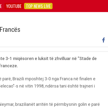
E
YOUTUBE
TOP NEWS LIVE
j Francës
nte 3-1 miqësoren e luksit të zhvilluar në “Stade de
franceze.
 parë, Brazili mposhtej 3-0 nga Franca në finalen e
elecao”-s në vitin 1998, ndërsa tani është trajneri i
Neymar, brazilianët arritën të përmbysnin golin e parë