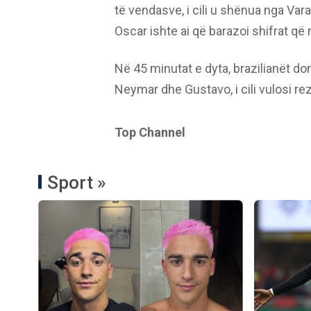
të vendasve, i cili u shënua nga Var
Oscar ishte ai që barazoi shifrat që
Në 45 minutat e dyta, brazilianët d
Neymar dhe Gustavo, i cili vulosi re
Top Channel
Sport »