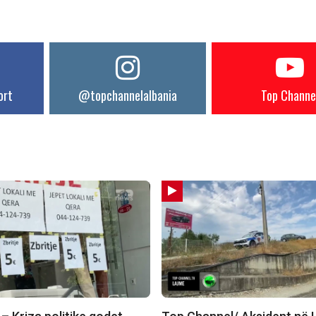
ort
@topchannelalbania
Top Channe