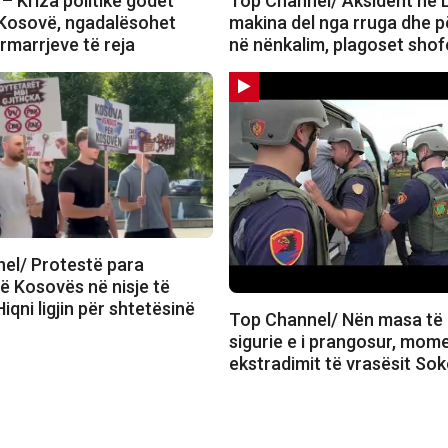
– Kriza politike godet
Top Channel/ Aksident në 
 Kosovë, ngadalësohet
makina del nga rruga dhe 
përmarrjeve të reja
në nënkalim, plagoset shof
el/ Protestë para
ë Kosovës në nisje të
iqni ligjin për shtetësinë
Top Channel/ Nën masa të 
sigurie e i prangosur, mom
ekstradimit të vrasësit So