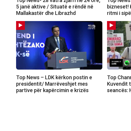
Top News- 28 vatra zjarri në 24 orë,
Top News 
5 janë aktive / Situatë e rëndë në
bizneset!
Mallakastër dhe Librazhd
ritmi i si
Top News – LDK kërkon postin e
Top Chann
presidentit/ Marrëveshjet mes
Kuvendit t
partive për kapërcimin e krizës
seancës: H