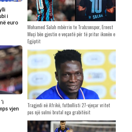
lli
bi i
onë euro
Mohamed Salah mbërrin te Trabzonspor, Ernest
Muçi bën gjestin e veçantë për të pritur ikonën e
Egjiptit
‘i
Tragjedi në Afrikë, futbollisti 27-vjeçar vritet
mps vjen
pas një sulmi brutal nga grabitësit