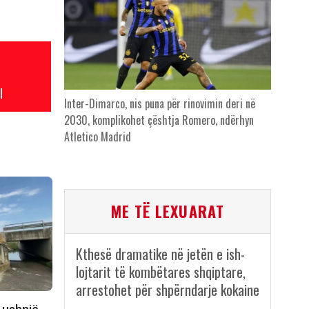
l
Inter-Dimarco, nis puna për rinovimin deri në
2030, komplikohet çështja Romero, ndërhyn
Atletico Madrid
ME TË LEXUARAT
Kthesë dramatike në jetën e ish-
lojtarit të kombëtares shqiptare,
arrestohet për shpërndarje kokaine