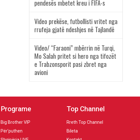
pendesës mbetet kreu i FIFA-s
Video prekëse, futbollisti vritet nga
rrufeja gjatë ndeshjes në Tajlandë
Video/ “Faraoni” mbërrin në Turqi,
Mo Salah pritet si hero nga tifozët
e Trabzonsporit pasi zbret nga
avioni
Programe
Top Channel
Big Brother VIP
Rreth Top Channel
Për’puthen
Bileta
Shqipëria LIVE
Kontakt