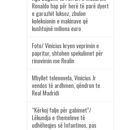
Ronaldo hap për herë të parë dyert
e garazhit luksoz, zbulon
koleksionin e makinave që
kushtojnë miliona euro
Foto/ Vinicius kryen veprimin e
papritur, shtohen spekulimet për
rinovimin me Realin
Mbyllet telenovela, Vinicius Jr
vendos të ardhmen, qëndron te
Real Madridi
“Kërkoj falje për gabimet”/
Lëkundja e themeleve të
udhëheqjes së Infantinos, pas