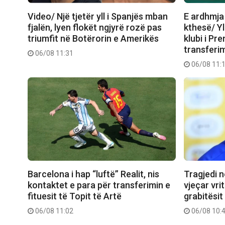
Video/ Një tjetër yll i Spanjës mban
E ardhmja 
fjalën, lyen flokët ngjyrë rozë pas
kthesë/ Yl
triumfit në Botërorin e Amerikës
klubi i Pr
transferim
06/08 11:31
06/08 11:
Barcelona i hap “luftë” Realit, nis
Tragjedi në
kontaktet e para për transferimin e
vjeçar vri
fituesit të Topit të Artë
grabitësit
06/08 11:02
06/08 10: