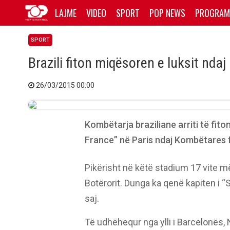
LAJME
VIDEO
SPORT
POP NEWS
PROGRAM
SPORT
Brazili fiton miqësoren e luksit nda
26/03/2015 00:00
Kombëtarja braziliane arriti të fito
France” në Paris ndaj Kombëtares 
Pikërisht në këtë stadium 17 vite më
Botërorit. Dunga ka qenë kapiten i “S
saj.
Të udhëhequr nga ylli i Barcelonës, 