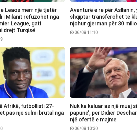
e Leaos merr një tjetër
Aventurë e re për Asllanin, y
li i Milanit refuzohet nga
shqiptar transferohet te klu
emier League, gati
njohur gjerman për 30 mili
i drejt Turqisë
06/08 11:10
19
 Afrikë, futbollisti 27-
Nuk ka kaluar as një muaj si 
tet pas një sulmi brutal nga
papunë’, për Didier Descha
një ofertë e majme
40
06/08 10:30