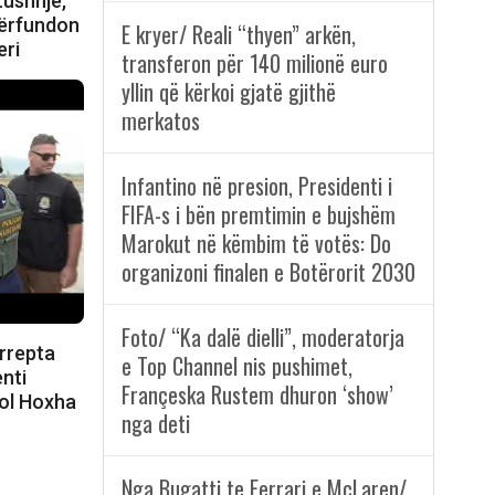
Lushnjë,
përfundon
E kryer/ Reali “thyen” arkën,
eri
transferon për 140 milionë euro
yllin që kërkoi gjatë gjithë
merkatos
Infantino në presion, Presidenti i
FIFA-s i bën premtimin e bujshëm
Marokut në këmbim të votës: Do
organizoni finalen e Botërorit 2030
Foto/ “Ka dalë dielli”, moderatorja
rrepta
e Top Channel nis pushimet,
enti
Françeska Rustem dhuron ‘show’
kol Hoxha
nga deti
Nga Bugatti te Ferrari e McLaren/