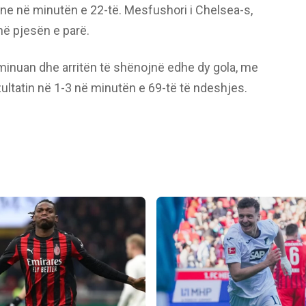
ane në minutën e 22-të. Mesfushori i Chelsea-s,
 në pjesën e parë.
ominuan dhe arritën të shënojnë edhe dy gola, me
zultatin në 1-3 në minutën e 69-të të ndeshjes.