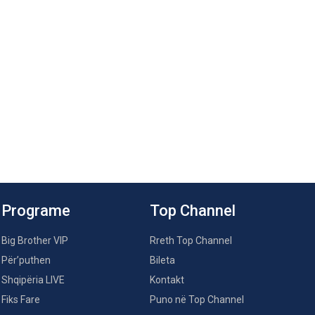
Programe
Top Channel
Big Brother VIP
Rreth Top Channel
Për’puthen
Bileta
Shqipëria LIVE
Kontakt
Fiks Fare
Puno në Top Channel