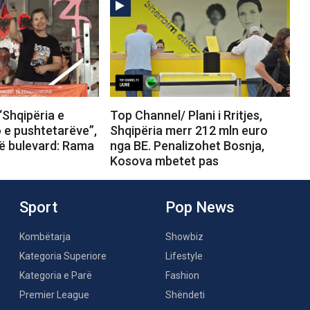
“Shqipëria e
Top Channel/ Plani i Rritjes,
o e pushtetarëve”,
Shqipëria merr 212 mln euro
në bulevard: Rama
nga BE. Penalizohet Bosnja,
Kosova mbetet pas
Sport
Pop News
Kombëtarja
Showbiz
Kategoria Superiore
Lifestyle
Kategoria e Parë
Fashion
Premier League
Shëndeti