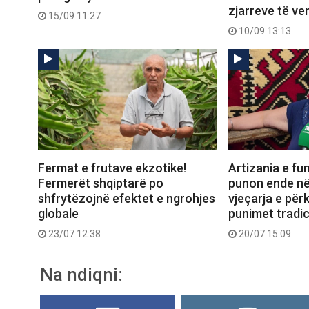
zjarreve të ve
15/09 11:27
10/09 13:13
Fermat e frutave ekzotike!
Artizania e fun
Fermerët shqiptarë po
punon ende në
shfrytëzojnë efektet e ngrohjes
vjeçarja e për
globale
punimet tradic
23/07 12:38
20/07 15:09
Na ndiqni: