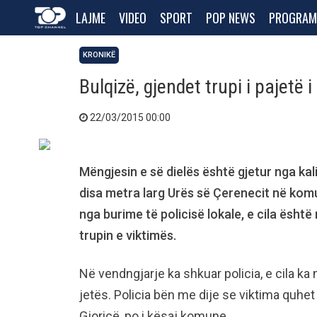
LAJME
VIDEO
SPORT
POP NEWS
PROGRAM
KRONIKË
Bulqizë, gjendet trupi i pajetë i
22/03/2015 00:00
Mëngjesin e së dielës është gjetur nga kalim
disa metra larg Urës së Çerenecit në komun
nga burime të policisë lokale, e cila ësht
trupin e viktimës.
Në vendngjarje ka shkuar policia, e cila ka
jetës. Policia bën me dije se viktima quhet
Gjoricë, po i kësaj komune.