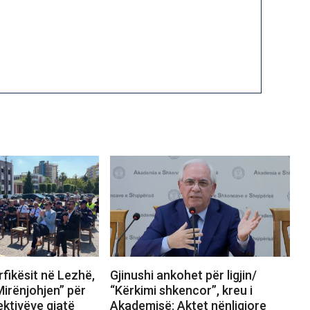
fikësit në Lezhë,
Gjinushi ankohet për ligjin/
Mirënjohjen” për
“Kërkimi shkencor”, kreu i
ektivëve gjatë
Akademisë: Aktet nënligjore