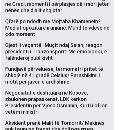
në Greqi, momenti i përplasjes që i mori jetën
nënës dhe djalit shqiptar
Çfarë po ndodh me Mojtaba Khamenein?
Mediat opozitare iraniane: Mund të vdesë në
çdo moment
Gjesti i veçantë i Muçit ndaj Salah, reagon
presidenti i Trabzonsporit: Më emocionoi, e
falënderoj publikisht
Fundjavë përvëluese, termometri pritet të
shkojë në 41 gradë Celsius/ Parashikimi i
motit për javën e ardhshme
Negociatat e dështuara në Kosovë,
zbulohen prapaskenat. LDK kërkon
Presidentin për Vjosa Osmanin, Kurti i ofron
vetëm ministri
Aksident pranë Malit të Tomorrit/ Makinës
nuk i punuan frenat dhe doli nga rruga,