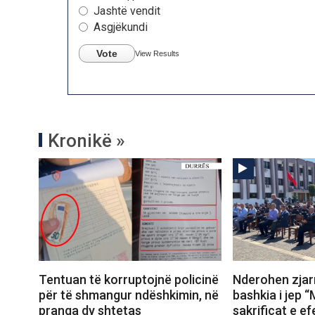
Jashtë vendit
Asgjëkundi
Vote
View Results
Kronikë »
Tentuan të korruptojnë policinë
Nderohen zjarr
për të shmangur ndëshkimin, në
bashkia i jep “
pranga dy shtetas
sakrificat e ef