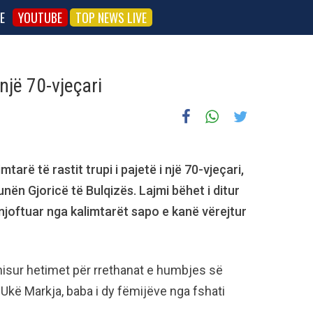
E
YOUTUBE
TOP NEWS LIVE
 një 70-vjeçari
tarë të rastit trupi i pajetë i një 70-vjeçari,
ën Gjoricë të Bulqizës. Lajmi bëhet i ditur
ë njoftuar nga kalimtarët sapo e kanë vërejtur
 nisur hetimet për rrethanat e humbjes së
 Ukë Markja, baba i dy fëmijëve nga fshati