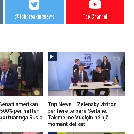
@tchbreakingnews
Top Channel
Senati amerikan
Top News – Zelensky viziton
 500% për naftën
për herë të parë Serbinë.
portuar nga Rusia
Takime me Vuçiçin në një
moment delikat