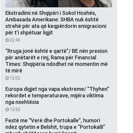
Ekstradimi në Shqipëri i Sokol Hoxhës,
Ambasada Amerikane: SHBA nuk është
strehë për ata që keqpërdorin emigracioni
për t’i shpëtuar ligjit
22:40
“Rruga jonë është e qartë”/ BE nën presion
për anëtarët e rinj, Rama për Financial
Times: Shqipëria ndodhet në momentin më
të mirë
12:02
Europa digjet nga vapa ekstreme/ “Thyhen”
rekordet e temperaturave, mijëra viktima
nga nxehtësia
12:50
Festë me “Verë dhe Portokalle”, humori
ndez qytetin e Belshit, trupa e “Portokalli”