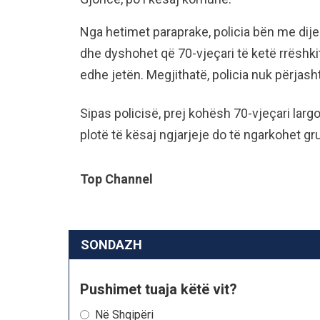
Nga hetimet paraprake, policia bën me dije
dhe dyshohet që 70-vjeçari të ketë rrëshki
edhe jetën. Megjithatë, policia nuk përjas
Sipas policisë, prej kohësh 70-vjeçari lar
plotë të kësaj ngjarjeje do të ngarkohet gr
Top Channel
SONDAZH
Pushimet tuaja këtë vit?
Në Shqipëri