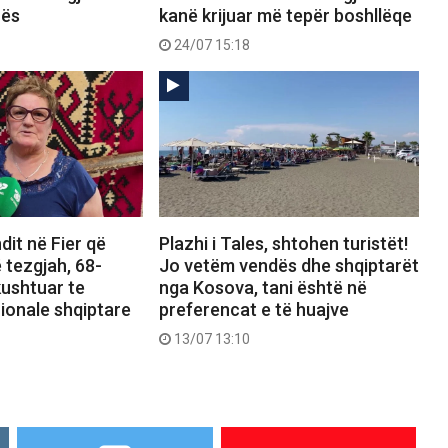
rës
kanë krijuar më tepër boshllëqe
24/07 15:18
dit në Fier që
Plazhi i Tales, shtohen turistët!
 tezgjah, 68-
Jo vetëm vendës dhe shqiptarët
kushtuar te
nga Kosova, tani është në
ionale shqiptare
preferencat e të huajve
13/07 13:10