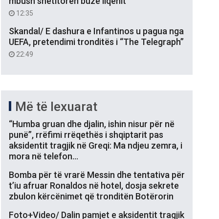
mbush shëtitoren buzë liqenit
12:35
Skandal/ E dashura e Infantinos u pagua nga
UEFA, pretendimi tronditës i “The Telegraph”
22:49
Më të lexuarat
“Humba gruan dhe djalin, ishin nisur për në
punë”, rrëfimi rrëqethës i shqiptarit pas
aksidentit tragjik në Greqi: Ma ndjeu zemra, i
mora në telefon…
Bomba për të vrarë Messin dhe tentativa për
t’iu afruar Ronaldos në hotel, dosja sekrete
zbulon kërcënimet që tronditën Botërorin
Foto+Video/ Dalin pamjet e aksidentit tragjik