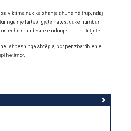
 se viktima nuk ka shenja dhune në trup, ndaj
tur nga një lartësi gjatë natës, duke humbur
hton edhe mundësitë e ndonjë incidenti tjetër.
gohej shpesh nga shtëpia, por për zbardhjen e
upi hetimor.