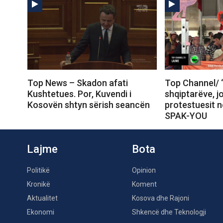
Top News – Skadon afati
Top Channel/ 
Kushtetues. Por, Kuvendi i
shqiptarëve, j
Kosovën shtyn sërish seancën
protestuesit 
SPAK-YOU
Lajme
Bota
Politikë
Opinion
Kronikë
Koment
Aktualitet
Kosova dhe Rajoni
Ekonomi
Shkencë dhe Teknologji