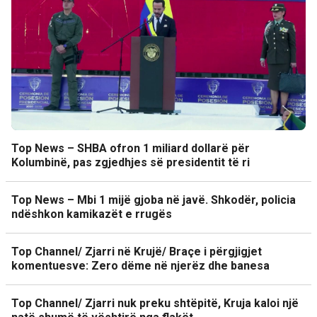
Top News – SHBA ofron 1 miliard dollarë për
Kolumbinë, pas zgjedhjes së presidentit të ri
Top News – Mbi 1 mijë gjoba në javë. Shkodër, policia
ndëshkon kamikazët e rrugës
Top Channel/ Zjarri në Krujë/ Braçe i përgjigjet
komentuesve: Zero dëme në njerëz dhe banesa
Top Channel/ Zjarri nuk preku shtëpitë, Kruja kaloi një