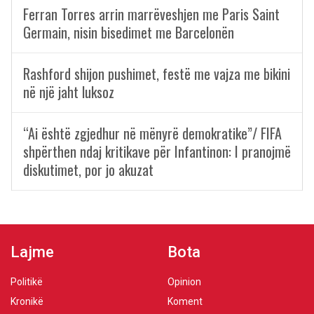
Ferran Torres arrin marrëveshjen me Paris Saint
Germain, nisin bisedimet me Barcelonën
Rashford shijon pushimet, festë me vajza me bikini
në një jaht luksoz
“Ai është zgjedhur në mënyrë demokratike”/ FIFA
shpërthen ndaj kritikave për Infantinon: I pranojmë
diskutimet, por jo akuzat
Lajme
Bota
Politikë
Opinion
Kronikë
Koment