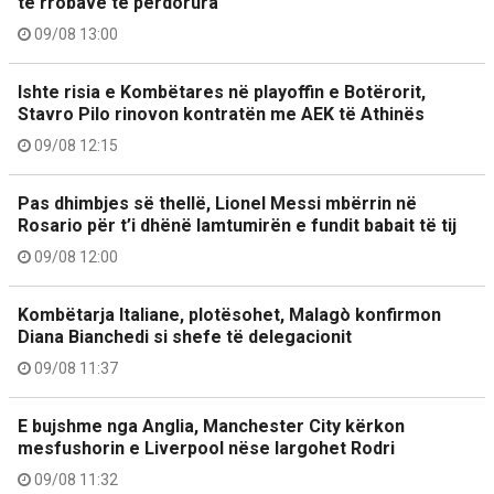
të rrobave të përdorura
09/08 13:00
Ishte risia e Kombëtares në playoffin e Botërorit,
Stavro Pilo rinovon kontratën me AEK të Athinës
09/08 12:15
Pas dhimbjes së thellë, Lionel Messi mbërrin në
Rosario për t’i dhënë lamtumirën e fundit babait të tij
09/08 12:00
Kombëtarja Italiane, plotësohet, Malagò konfirmon
Diana Bianchedi si shefe të delegacionit
09/08 11:37
E bujshme nga Anglia, Manchester City kërkon
mesfushorin e Liverpool nëse largohet Rodri
09/08 11:32