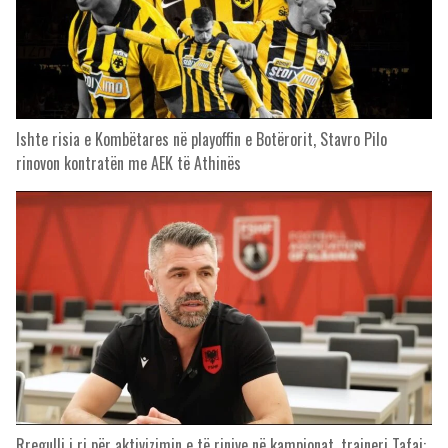
Ishte risia e Kombëtares në playoffin e Botërorit, Stavro Pilo
rinovon kontratën me AEK të Athinës
Rregulli i ri për aktivizimin e të rinjve në kampionat, trajneri Tafaj: