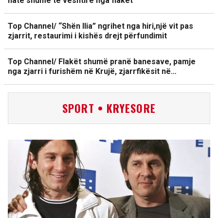
natë shumë të vështirë nga flakët
Top Channel/ “Shën Ilia” ngrihet nga hiri,një vit pas
zjarrit, restaurimi i kishës drejt përfundimit
Top Channel/ Flakët shumë pranë banesave, pamje
nga zjarri i furishëm në Krujë, zjarrfikësit në…
SPORT • KRYESORE