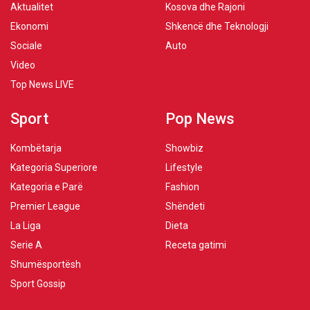
Aktualitet
Kosova dhe Rajoni
Ekonomi
Shkencë dhe Teknologji
Sociale
Auto
Video
Top News LIVE
Sport
Pop News
Kombëtarja
Showbiz
Kategoria Superiore
Lifestyle
Kategoria e Parë
Fashion
Premier League
Shëndeti
La Liga
Dieta
Serie A
Receta gatimi
Shumësportësh
Sport Gossip