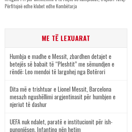
Përfitojnë edhe klubet edhe Kombëtarja
ME TË LEXUARAT
Humbja e madhe e Messit, zbardhen detajet e
betejës së babait të “Pleshtit” me sëmundjen e
rëndë: Leo mendoi të largohej nga Botërori
Dita më e trishtuar e Lionel Messit, Barcelona
mesazh ngushëllimi argjentinasit për humbjen e
njeriut të dashur
UEFA nuk ndalet, paratë e institucionit për ish-
punonjësen, Infantino nën hetim