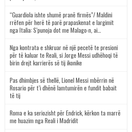
“Guardiola ishte shumë pranë firmës”/ Maldini
rrëfen për herë të parë prapaskenat e largimit
nga Italia: S’punoja dot me Malago-n, ai…
Nga kontrata e shkruar në një pecetë te presioni
për të kaluar te Reali, si Jorge Messi udhëhoqi të
birin drejt karrierës së tij ikonike
Pas dhimbjes së thellë, Lionel Messi mbërrin në
Rosario për t’i dhënë lamtumirën e fundit babait
të tij
Roma e ka seriozisht për Endrick, kërkon ta marrë
me huazim nga Reali i Madridit