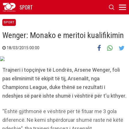
SPORT
SPORT
Wenger: Monako e meritoi kualifikimin
18/03/2015 00:00
Trajneri i topçinjve të Londrës, Arsene Wenger, foli
pas eliminimit të ekipit të tij, Arsenalit, nga
Champions League, duke thënë se rezultati i
ndeshjes së parë ishte shumë i vështirë për t’u kthyer.
“Është gjithmonë e vështirë për të fituar me 3 gola
diferencë. Ne kemi shpërdoruar shumë raste në këtë
ndeshje”, tha trajneri francez i Arsenalit.