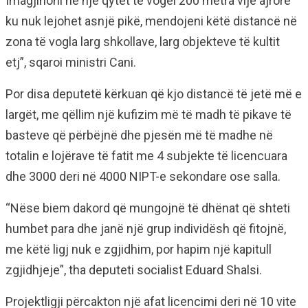
Imagjinoni në një qytet të vogël 200 metra vijë ajrore
ku nuk lejohet asnjë pikë, mendojeni këtë distancë në
zona të vogla larg shkollave, larg objekteve të kultit
etj”, sqaroi ministri Cani.
Por disa deputetë kërkuan që kjo distancë të jetë më e
largët, me qëllim një kufizim më të madh të pikave të
basteve që përbëjnë dhe pjesën më të madhe në
totalin e lojërave të fatit me 4 subjekte të licencuara
dhe 3000 deri në 4000 NIPT-e sekondare ose salla.
“Nëse biem dakord që mungojnë të dhënat që shteti
humbet para dhe janë një grup individësh që fitojnë,
me këtë ligj nuk e zgjidhim, por hapim një kapitull
zgjidhjeje”, tha deputeti socialist Eduard Shalsi.
Projektligji përcakton një afat licencimi deri në 10 vite