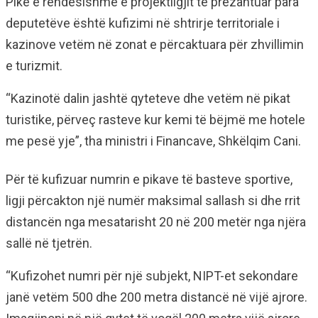
Pikë e rëndësishme e projektligjit të prezantuar para
deputetëve është kufizimi në shtrirje territoriale i
kazinove vetëm në zonat e përcaktuara për zhvillimin
e turizmit.
“Kazinotë dalin jashtë qyteteve dhe vetëm në pikat
turistike, përveç rasteve kur kemi të bëjmë me hotele
me pesë yje”, tha ministri i Financave, Shkëlqim Cani.
Për të kufizuar numrin e pikave të basteve sportive,
ligji përcakton një numër maksimal sallash si dhe rrit
distancën nga mesatarisht 20 në 200 metër nga njëra
sallë në tjetrën.
“Kufizohet numri për një subjekt, NIPT-et sekondare
janë vetëm 500 dhe 200 metra distancë në vijë ajrore.