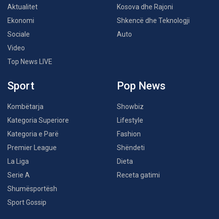
Aktualitet
Kosova dhe Rajoni
Ekonomi
Shkencë dhe Teknologji
Sociale
Auto
Video
Top News LIVE
Sport
Pop News
Kombëtarja
Showbiz
Kategoria Superiore
Lifestyle
Kategoria e Parë
Fashion
Premier League
Shëndeti
La Liga
Dieta
Serie A
Receta gatimi
Shumësportësh
Sport Gossip