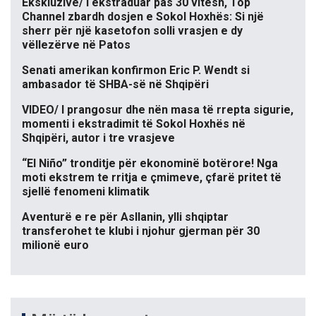
Ekskluzive/ I ekstraduar pas 30 vitesh, Top
Channel zbardh dosjen e Sokol Hoxhës: Si një
sherr për një kasetofon solli vrasjen e dy
vëllezërve në Patos
Senati amerikan konfirmon Eric P. Wendt si
ambasador të SHBA-së në Shqipëri
VIDEO/ I prangosur dhe nën masa të rrepta sigurie,
momenti i ekstradimit të Sokol Hoxhës në
Shqipëri, autor i tre vrasjeve
“El Niño” tronditje për ekonominë botërore! Nga
moti ekstrem te rritja e çmimeve, çfarë pritet të
sjellë fenomeni klimatik
Aventurë e re për Asllanin, ylli shqiptar
transferohet te klubi i njohur gjerman për 30
milionë euro