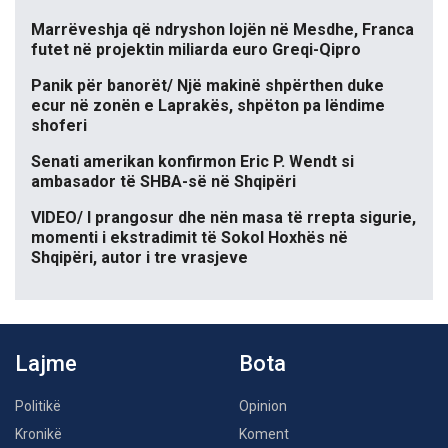
Marrëveshja që ndryshon lojën në Mesdhe, Franca
futet në projektin miliarda euro Greqi-Qipro
Panik për banorët/ Një makinë shpërthen duke
ecur në zonën e Laprakës, shpëton pa lëndime
shoferi
Senati amerikan konfirmon Eric P. Wendt si
ambasador të SHBA-së në Shqipëri
VIDEO/ I prangosur dhe nën masa të rrepta sigurie,
momenti i ekstradimit të Sokol Hoxhës në
Shqipëri, autor i tre vrasjeve
Lajme
Bota
Politikë
Opinion
Kronikë
Koment