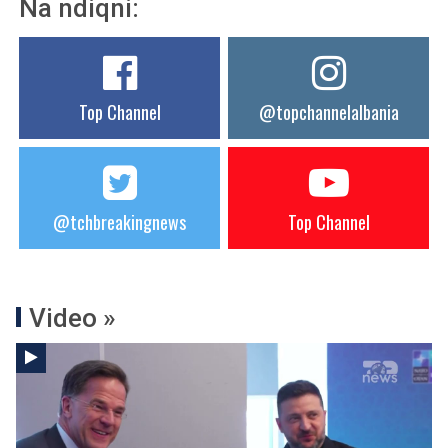
Na ndiqni:
Top Channel
@topchannelalbania
@tchbreakingnews
Top Channel
Video »