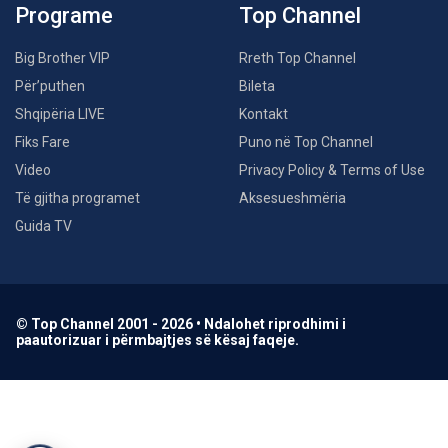
Programe
Top Channel
Big Brother VIP
Rreth Top Channel
Për’puthen
Bileta
Shqipëria LIVE
Kontakt
Fiks Fare
Puno në Top Channel
Video
Privacy Policy & Terms of Use
Të gjitha programet
Aksesueshmëria
Guida TV
© Top Channel 2001 - 2026 • Ndalohet riprodhimi i
paautorizuar i përmbajtjes së kësaj faqeje.