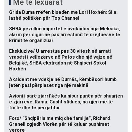
Më të lexuarat
Grida Duma rrëfen bisedën me Lori Hoxhën: Si e
lashë politikën për Top Channel
SHBA pezullon importet e avokados nga Meksika,
alarm për sigurinë pas arrestimit të drejtuesve të
krimit të organizuar
Ekskluzive/ U arrestua pas 30 vitesh në arrati
vrasësi i vëllezërve në Patos dhe një vajze në
Belgjikë, SHBA ekstradon në Shqipëri Sokol
Hoxhën
Aksident me vdekje në Durrës, këmbësori humb
jetën pasi përplaset nga një makinë
Avioni i parë zjarrfikës ka nisur punën për shuarjen
e zjarreve, Rama: Gusht sfidues, na gjen më të
fortë dhe të përgatitur
Foto/ “Shqipëria me miq dhe familje”, Richard
Grenell zgjedh Vlorën për të kaluar pushimet
verore