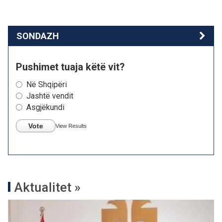
SONDAZH
Pushimet tuaja këtë vit?
Në Shqipëri
Jashtë vendit
Asgjëkundi
Vote
View Results
Aktualitet »