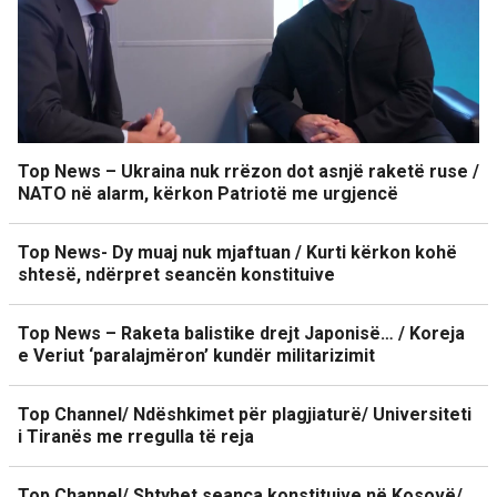
Top News – Ukraina nuk rrëzon dot asnjë raketë ruse /
NATO në alarm, kërkon Patriotë me urgjencë
Top News- Dy muaj nuk mjaftuan / Kurti kërkon kohë
shtesë, ndërpret seancën konstituive
Top News – Raketa balistike drejt Japonisë… / Koreja
e Veriut ‘paralajmëron’ kundër militarizimit
Top Channel/ Ndëshkimet për plagjiaturë/ Universiteti
i Tiranës me rregulla të reja
Top Channel/ Shtyhet seanca konstituive në Kosovë/