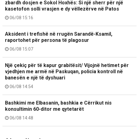
zbardh dosjen e Sokol Hoxhës: Si një sherr për një
kasetofon solli vrasjen e dy vëllezërve në Patos
06/08 15:16
Aksident i trefishë në rrugën Sarandë-Ksamil,
raportohet për persona të plagosur
06/08 15:07
Një çekiç për të kapur grabitësit/ Vijojnë hetimet për
vjedhjen me armë në Paskuqan, policia kontroll në
banesën e një të dyshuari
06/08 14:54
Bashkimi me Elbasanin, bashkia e Cërrikut nis
konsultimin 60-ditor me qytetarët
06/08 14:48