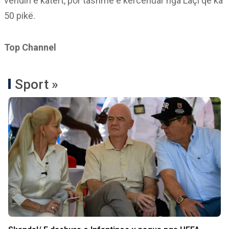
vendin e katërt, por tashmë e kërcënuar nga Laçi që ka
50 pikë.
Top Channel
Sport »