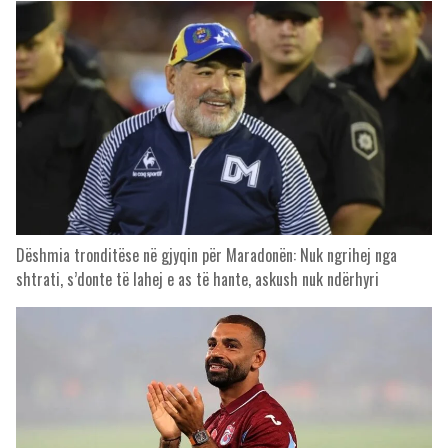
Dëshmia tronditëse në gjyqin për Maradonën: Nuk ngrihej nga
shtrati, s’donte të lahej e as të hante, askush nuk ndërhyri