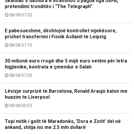
Skandal/ E dashura e Infantinos u pagua nga UEFA,
pretendimi tronditës i “The Telegraph”
08/08 07:20
E pabesueshme, dështojnë kontrollet mjekësore,
prishet transferimi i Fisnik Asllanit te Leipzig
08/08 07:10
30 milionë euro rrogë dhe 5 mijë euro vetëm për letra
higjienike, kontrata e çmendur e Salah
08/08 07:00
Lëvizje surprizë te Barcelona, Ronald Araujo kalon me
huazim te Liverpool
08/08 00:03
Topi mitik i golit të Maradonës, ‘Dora e Zotit’ del në
ankand, shitja nis me 2.5 mln dollarë