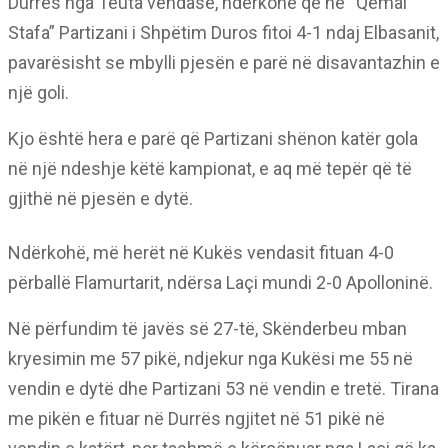
Durrës nga Teuta vendase, ndërkohë që në “Qemal
Stafa” Partizani i Shpëtim Duros fitoi 4-1 ndaj Elbasanit,
pavarësisht se mbylli pjesën e parë në disavantazhin e
një goli.
Kjo është hera e parë që Partizani shënon katër gola
në një ndeshje këtë kampionat, e aq më tepër që të
gjithë në pjesën e dytë.
Ndërkohë, më herët në Kukës vendasit fituan 4-0
përballë Flamurtarit, ndërsa Laçi mundi 2-0 Apolloninë.
Në përfundim të javës së 27-të, Skënderbeu mban
kryesimin me 57 pikë, ndjekur nga Kukësi me 55 në
vendin e dytë dhe Partizani 53 në vendin e tretë. Tirana
me pikën e fituar në Durrës ngjitet në 51 pikë në