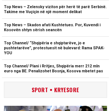
Top News – Zelensky viziton për herë të parë Serbinë.
Takime me Vuçiçin në një moment delikat
Top News – Skadon afati Kushtetues. Por, Kuvendi i
Kosovën shtyn sërish seancën
Top Channel/ “Shqipëria e shqiptarëve, jo e
pushtetarëve”, protestuesit në bulevard: Rama SPAK-
YOU
Top Channel/ Plani i Rritjes, Shqipëria merr 212 mln
euro nga BE. Penalizohet Bosnja, Kosova mbetet pas
SPORT • KRYESORE