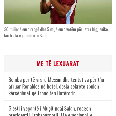
30 milionë euro rrogë dhe 5 mijë euro vetëm për letra higjienike,
kontrata e çmendur e Salah
ME TË LEXUARAT
Bomba për të vrarë Messin dhe tentativa për t’iu
afruar Ronaldos në hotel, dosja sekrete zbulon
kërcënimet që tronditën Botërorin
Gjesti i veçantë i Muçit ndaj Salah, reagon
presidenti i Trabzonsporit: Më emocionoi, e