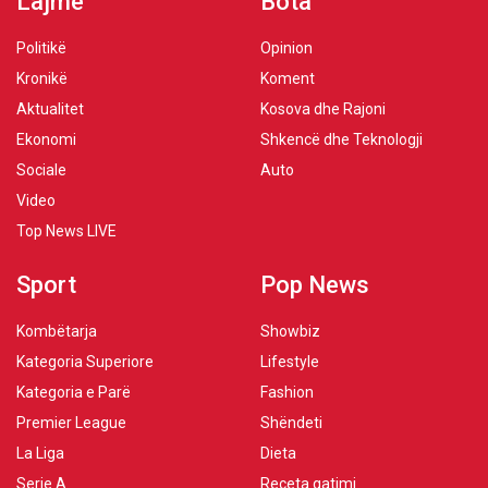
Lajme
Bota
Politikë
Opinion
Kronikë
Koment
Aktualitet
Kosova dhe Rajoni
Ekonomi
Shkencë dhe Teknologji
Sociale
Auto
Video
Top News LIVE
Sport
Pop News
Kombëtarja
Showbiz
Kategoria Superiore
Lifestyle
Kategoria e Parë
Fashion
Premier League
Shëndeti
La Liga
Dieta
Serie A
Receta gatimi