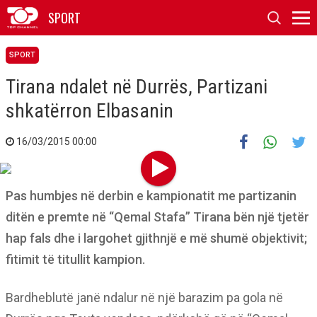
SPORT
SPORT
Tirana ndalet në Durrës, Partizani
shkatërron Elbasanin
16/03/2015 00:00
Pas humbjes në derbin e kampionatit me partizanin
ditën e premte në “Qemal Stafa” Tirana bën një tjetër
hap fals dhe i largohet gjithnjë e më shumë objektivit;
fitimit të titullit kampion.
Bardheblutë janë ndalur në një barazim pa gola në