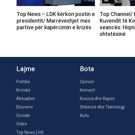
Top News – LDK kërkon postin e
Top Channel/ 
presidentit/ Marrëveshjet mes
Kuvendit të Ko
partive për kapërcimin e krizës
seancës: Hiqni 
shtetësinë
Lajme
Bota
Politikë
Opinion
Kronikë
Koment
Aktualitet
Kosova dhe Rajoni
Ekonomi
Shkencë dhe Teknologji
Sociale
Auto
Video
Top News LIVE