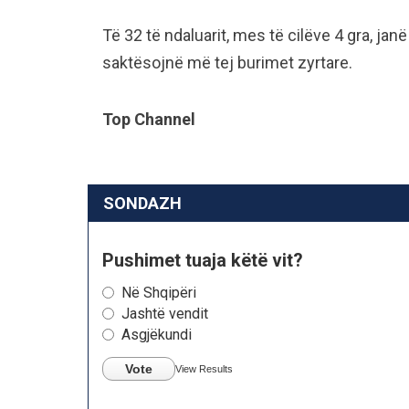
Të 32 të ndaluarit, mes të cilëve 4 gra, jan
saktësojnë më tej burimet zyrtare.
Top Channel
SONDAZH
Pushimet tuaja këtë vit?
Në Shqipëri
Jashtë vendit
Asgjëkundi
Vote
View Results