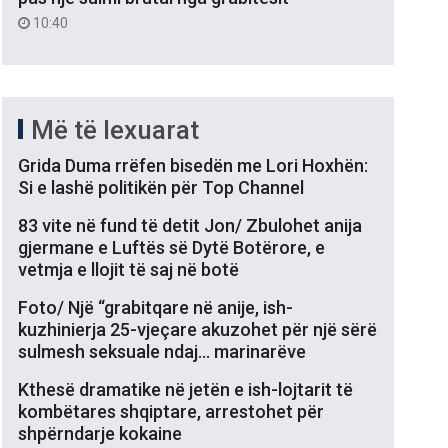
10:40
Më të lexuarat
Grida Duma rrëfen bisedën me Lori Hoxhën:
Si e lashë politikën për Top Channel
83 vite në fund të detit Jon/ Zbulohet anija
gjermane e Luftës së Dytë Botërore, e
vetmja e llojit të saj në botë
Foto/ Një “grabitqare në anije, ish-
kuzhinierja 25-vjeçare akuzohet për një sërë
sulmesh seksuale ndaj… marinarëve
Kthesë dramatike në jetën e ish-lojtarit të
kombëtares shqiptare, arrestohet për
shpërndarje kokaine