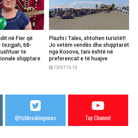
dit në Fier që
Plazhi i Tales, shtohen turistët!
 tezgjah, 68-
Jo vetëm vendës dhe shqiptarët
kushtuar te
nga Kosova, tani është në
ionale shqiptare
preferencat e të huajve
13/07 13:10
@tchbreakingnews
Top Channel