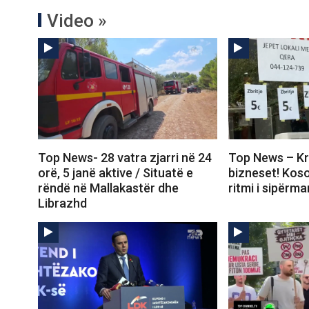
Video »
Top News- 28 vatra zjarri në 24
Top News – Kri
orë, 5 janë aktive / Situatë e
bizneset! Kos
rëndë në Mallakastër dhe
ritmi i sipërma
Librazhd