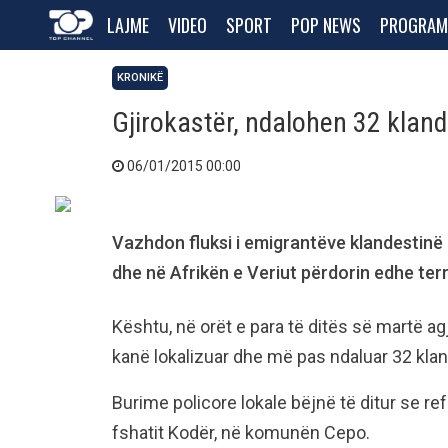
LAJME
VIDEO
SPORT
POP NEWS
PROGRAM
KRONIKË
Gjirokastër, ndalohen 32 kland
06/01/2015 00:00
Vazhdon fluksi i emigrantëve klandestinë
dhe në Afrikën e Veriut përdorin edhe terr
Kështu, në orët e para të ditës së martë agj
kanë lokalizuar dhe më pas ndaluar 32 klan
Burime policore lokale bëjnë të ditur se refu
fshatit Kodër, në komunën Cepo.