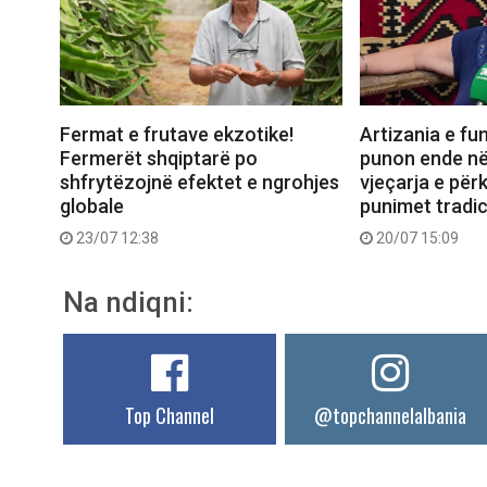
Fermat e frutave ekzotike!
Artizania e fun
Fermerët shqiptarë po
punon ende në
shfrytëzojnë efektet e ngrohjes
vjeçarja e për
globale
punimet tradic
23/07 12:38
20/07 15:09
Na ndiqni:
Top Channel
@topchannelalbania