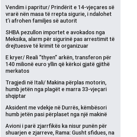
Vendim i papritur/ Prindërit e 14-vjeçares së
vrarë nën masa të rrepta sigurie, i ndalohet
t’i afrohen familjes së autorit
SHBA pezullon importet e avokados nga
Meksika, alarm për sigurinë pas arrestimit të
drejtuesve të krimit të organizuar
E kryer/ Reali “thyen” arkën, transferon për
140 milionë euro yllin që kërkoi gjatë gjithë
merkatos
Tragjedi në Itali/ Makina përplas motorin,
humb jetën nga plagët e marra 33-vjeçari
shqiptar
Aksident me vdekje në Durrës, këmbësori
humb jetën pasi përplaset nga një makinë
Avioni i parë zjarrfikës ka nisur punën për
shuarjen e zjarreve, Rama: Gusht sfidues, na