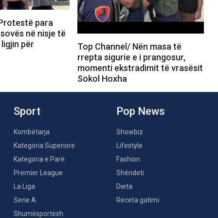
Protestë para
sovës në nisje të
ligjin për
Top Channel/ Nën masa të
rrepta sigurie e i prangosur,
momenti ekstradimit të vrasësit
Sokol Hoxha
Sport
Pop News
Kombëtarja
Showbiz
Kategoria Superiore
Lifestyle
Kategoria e Parë
Fashion
Premier League
Shëndeti
La Liga
Dieta
Serie A
Receta gatimi
Shumësportësh