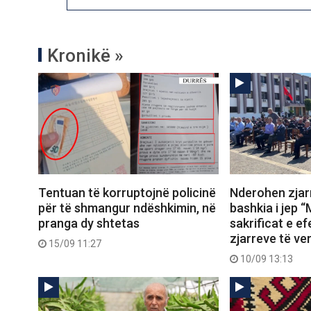
Kronikë »
Tentuan të korruptojnë policinë
Nderohen zjarr
për të shmangur ndëshkimin, në
bashkia i jep “
pranga dy shtetas
sakrificat e ef
zjarreve të ve
15/09 11:27
10/09 13:13