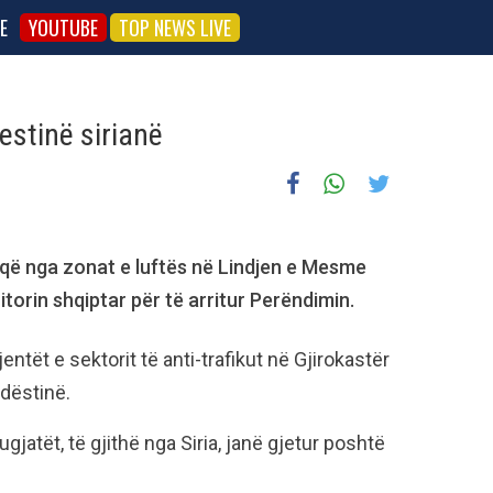
E
YOUTUBE
TOP NEWS LIVE
estinë sirianë
 që nga zonat e luftës në Lindjen e Mesme
itorin shqiptar për të arritur Perëndimin.
entët e sektorit të anti-trafikut në Gjirokastër
dëstinë.
gjatët, të gjithë nga Siria, janë gjetur poshtë