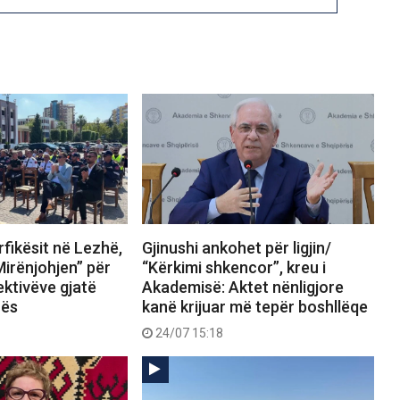
fikësit në Lezhë,
Gjinushi ankohet për ligjin/
Mirënjohjen” për
“Kërkimi shkencor”, kreu i
ektivëve gjatë
Akademisë: Aktet nënligjore
rës
kanë krijuar më tepër boshllëqe
24/07 15:18