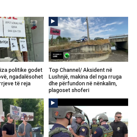
za politike godet
Top Channel/ Aksident në
ovë, ngadalësohet
Lushnjë, makina del nga rruga
rrjeve të reja
dhe përfundon në nënkalim,
plagoset shoferi