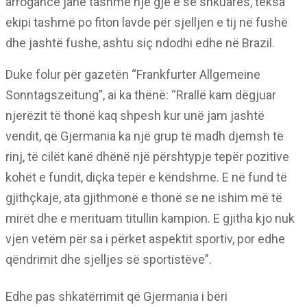
arrogancë janë tashmë një gjë e së shkuarës, teksa
ekipi tashmë po fiton lavde për sjelljen e tij në fushë
dhe jashtë fushe, ashtu siç ndodhi edhe në Brazil.
Duke folur për gazetën “Frankfurter Allgemeine
Sonntagszeitung”, ai ka thënë: “Rrallë kam dëgjuar
njerëzit të thonë kaq shpesh kur unë jam jashtë
vendit, që Gjermania ka një grup të madh djemsh të
rinj, të cilët kanë dhënë një përshtypje tepër pozitive
kohët e fundit, diçka tepër e këndshme. E në fund të
gjithçkaje, ata gjithmonë e thonë se ne ishim më të
mirët dhe e merituam titullin kampion. E gjitha kjo nuk
vjen vetëm për sa i përket aspektit sportiv, por edhe
qëndrimit dhe sjelljes së sportistëve”.
Edhe pas shkatërrimit që Gjermania i bëri