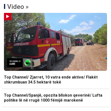
Video »
Top Channel/ Zjarret, 10 vatra ende aktive/ Flakët
shkrumbuan 34.5 hektarë tokë
Top Channel/Spanjë, opozita bllokon qeverinë/ Lufta
politike lë në rrugë 1000 fëmijë marokenë