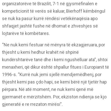
organizatorëve të Brazilit, 7-1 në gjysmëfinalen e
kompeticionit të verës së kaluar, Bierhoff këmbëngul
se nuk ka pasur kurrë rëndësi vetëkënaqësia apo
shfaqjet jashtë fushe në dhomat e zhveshjes së
lojtarëve të kombëtares.
“Ne nuk kemi festuar në mënyra të ekzagjeruara, por
thjesht u kemi hedhur krahët në shpinë
kundërshtarëve tanë dhe i kemi ngushëlluar ata”, shtoi
menaxheri, që dikur është shpallur fitues i Europianit të
1996-s. “Kurrë nuk jemi sjellë mendjemëdhenj, por
thjesht kemi pas çdo hapi, se kemi bërë një tjetër hap
përpara. Në atë moment, ne nuk kemi qenë më
gjermanët e mërzitshëm. Por, ekziston ndienja se kjo
gjeneratë e re rrezaton mirësi”.