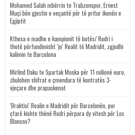
Mohamed Salah mbërrin te Trabzonspor, Ernest
Muçi bën gjestin e veçantë për të pritur ikonën e
Egjiptit
Kthesa e madhe e kampionit të botës/ Rodri i
thotë përfundimisht ‘jo’ Realit të Madridit, zgjodhi
kalimin te Barcelona
Mirlind Daku te Spartak Moska për 11 milionë euro,
zbulohen shifrat e çmendura të kontratës 3-
vjeçare dhe prapaskenat
‘Braktisi’ Realin e Madridit për Barcelonën, por
çfarë kishte thënë Rodri përpara dy vitesh për Los
Blancos?