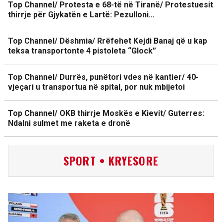
Top Channel/ Protesta e 68-të në Tiranë/ Protestuesit
thirrje për Gjykatën e Lartë: Pezulloni…
Top Channel/ Dëshmia/ Rrëfehet Kejdi Banaj që u kap
teksa transportonte 4 pistoleta “Glock”
Top Channel/ Durrës, punëtori vdes në kantier/ 40-
vjeçari u transportua në spital, por nuk mbijetoi
Top Channel/ OKB thirrje Moskës e Kievit/ Guterres:
Ndalni sulmet me raketa e dronë
SPORT • KRYESORE