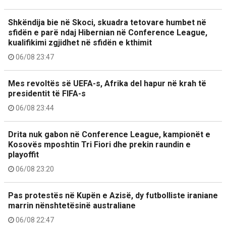
Shkëndija bie në Skoci, skuadra tetovare humbet në
sfidën e parë ndaj Hibernian në Conference League,
kualifikimi zgjidhet në sfidën e kthimit
06/08 23:47
Mes revoltës së UEFA-s, Afrika del hapur në krah të
presidentit të FIFA-s
06/08 23:44
Drita nuk gabon në Conference League, kampionët e
Kosovës mposhtin Tri Fiori dhe prekin raundin e
playoffit
06/08 23:20
Pas protestës në Kupën e Azisë, dy futbolliste iraniane
marrin nënshtetësinë australiane
06/08 22:47