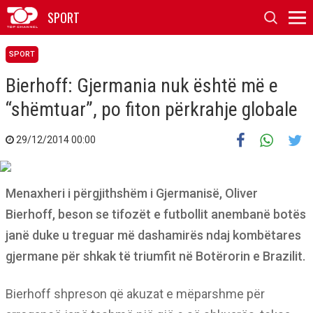
SPORT
SPORT
Bierhoff: Gjermania nuk është më e
“shëmtuar”, po fiton përkrahje globale
29/12/2014 00:00
Menaxheri i përgjithshëm i Gjermanisë, Oliver
Bierhoff, beson se tifozët e futbollit anembanë botës
janë duke u treguar më dashamirës ndaj kombëtares
gjermane për shkak të triumfit në Botërorin e Brazilit.
Bierhoff shpreson që akuzat e mëparshme për