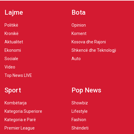
Lajme
Bota
Politikë
Opinion
Kronikë
Koment
Aktualitet
Kosova dhe Rajoni
Ekonomi
Shkencë dhe Teknologji
Sociale
Auto
Video
Top News LIVE
Sport
Pop News
Kombëtarja
Showbiz
Kategoria Superiore
Lifestyle
Kategoria e Parë
Fashion
Premier League
Shëndeti