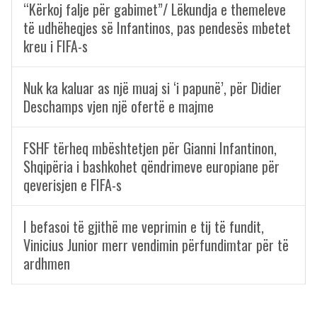
“Kërkoj falje për gabimet”/ Lëkundja e themeleve
të udhëheqjes së Infantinos, pas pendesës mbetet
kreu i FIFA-s
Nuk ka kaluar as një muaj si ‘i papunë’, për Didier
Deschamps vjen një ofertë e majme
FSHF tërheq mbështetjen për Gianni Infantinon,
Shqipëria i bashkohet qëndrimeve europiane për
qeverisjen e FIFA-s
I befasoi të gjithë me veprimin e tij të fundit,
Vinicius Junior merr vendimin përfundimtar për të
ardhmen