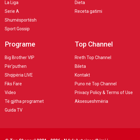
La Liga
Dieta
Serie A
Receta gatimi
Shumësportësh
Sport Gossip
Programe
Top Channel
Big Brother VIP
Rreth Top Channel
Për’puthen
Bileta
Shqipëria LIVE
Kontakt
Fiks Fare
Puno në Top Channel
Video
Privacy Policy & Terms of Use
Të gjitha programet
Aksesueshmëria
Guida TV