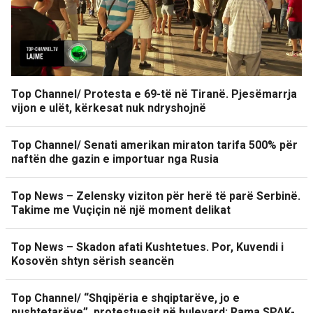
Top Channel/ Protesta e 69-të në Tiranë. Pjesëmarrja
vijon e ulët, kërkesat nuk ndryshojnë
Top Channel/ Senati amerikan miraton tarifa 500% për
naftën dhe gazin e importuar nga Rusia
Top News – Zelensky viziton për herë të parë Serbinë.
Takime me Vuçiçin në një moment delikat
Top News – Skadon afati Kushtetues. Por, Kuvendi i
Kosovën shtyn sërish seancën
Top Channel/ “Shqipëria e shqiptarëve, jo e
pushtetarëve”, protestuesit në bulevard: Rama SPAK-