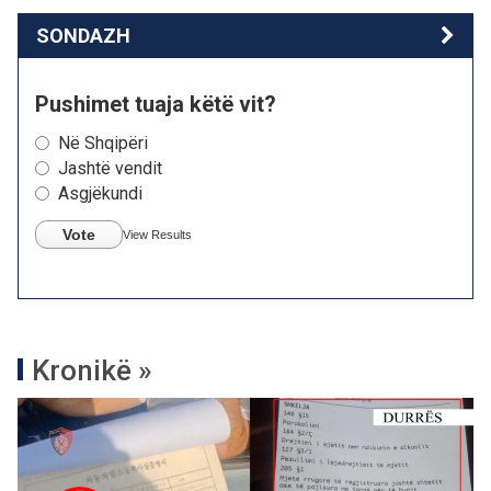
SONDAZH
Pushimet tuaja këtë vit?
Në Shqipëri
Jashtë vendit
Asgjëkundi
Vote
View Results
Kronikë »