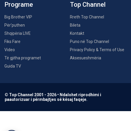
Programe
Top Channel
Big Brother VIP
Rreth Top Channel
Për’puthen
Bileta
Shqipëria LIVE
Kontakt
Fiks Fare
Puno në Top Channel
Video
Privacy Policy & Terms of Use
Të gjitha programet
Aksesueshmëria
Guida TV
© Top Channel 2001 - 2026 • Ndalohet riprodhimi i
paautorizuar i përmbajtjes së kësaj faqeje.