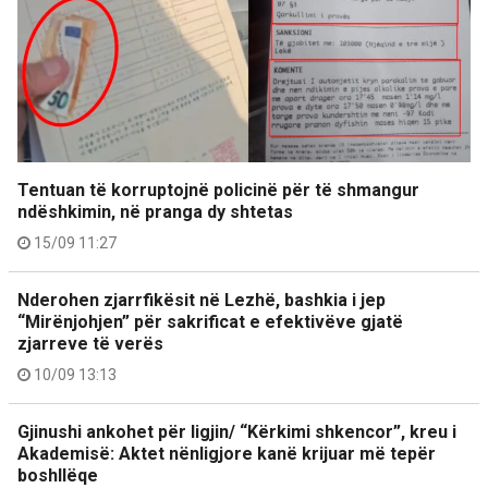
Tentuan të korruptojnë policinë për të shmangur
ndëshkimin, në pranga dy shtetas
15/09 11:27
Nderohen zjarrfikësit në Lezhë, bashkia i jep
“Mirënjohjen” për sakrificat e efektivëve gjatë
zjarreve të verës
10/09 13:13
Gjinushi ankohet për ligjin/ “Kërkimi shkencor”, kreu i
Akademisë: Aktet nënligjore kanë krijuar më tepër
boshllëqe