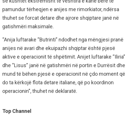
se kushtet ekstremisht të vështira e kanë bërë të
pamundur tërheqjen e anijes me rimorkiator, ndërsa
thuhet se forcat detare dhe ajrore shqiptare janë në
gatishmëri maksimale.
“Anija luftarake “Butrinti” ndodhet nga mëngjesi pranë
anijes në avari dhe ekuipazhi shqiptar është pjesë
aktive e operacionit të shpëtimit. Anijet luftarake “Iliria”
dhe “Lisus” janë në gatishmëri në portin e Durrësit dhe
mund të bëhen pjesë e operacionit në çdo moment që
do ta kërkojë flota detare italiane, që po koordinon
operacionin”, thuhet në deklaratë.
Top Channel