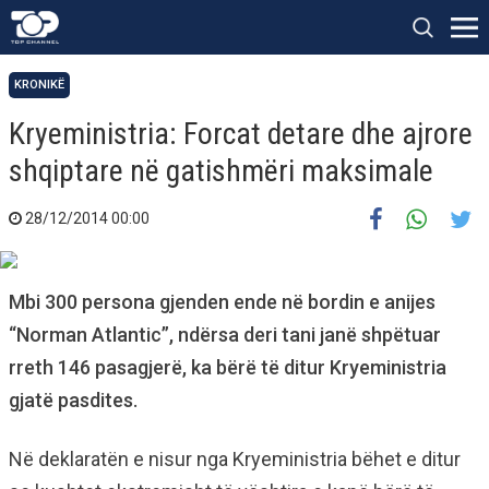
KRONIKË
Kryeministria: Forcat detare dhe ajrore
shqiptare në gatishmëri maksimale
28/12/2014 00:00
Mbi 300 persona gjenden ende në bordin e anijes
“Norman Atlantic”, ndërsa deri tani janë shpëtuar
rreth 146 pasagjerë, ka bërë të ditur Kryeministria
gjatë pasdites.
Në deklaratën e nisur nga Kryeministria bëhet e ditur