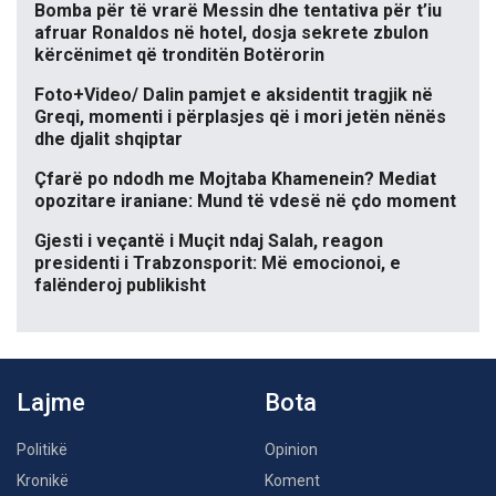
Bomba për të vrarë Messin dhe tentativa për t’iu
afruar Ronaldos në hotel, dosja sekrete zbulon
kërcënimet që tronditën Botërorin
Foto+Video/ Dalin pamjet e aksidentit tragjik në
Greqi, momenti i përplasjes që i mori jetën nënës
dhe djalit shqiptar
Çfarë po ndodh me Mojtaba Khamenein? Mediat
opozitare iraniane: Mund të vdesë në çdo moment
Gjesti i veçantë i Muçit ndaj Salah, reagon
presidenti i Trabzonsporit: Më emocionoi, e
falënderoj publikisht
Lajme
Bota
Politikë
Opinion
Kronikë
Koment