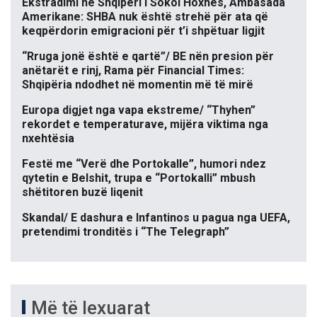
Ekstradimi në Shqipëri i Sokol Hoxhës, Ambasada
Amerikane: SHBA nuk është strehë për ata që
keqpërdorin emigracioni për t’i shpëtuar ligjit
“Rruga jonë është e qartë”/ BE nën presion për
anëtarët e rinj, Rama për Financial Times:
Shqipëria ndodhet në momentin më të mirë
Europa digjet nga vapa ekstreme/ “Thyhen”
rekordet e temperaturave, mijëra viktima nga
nxehtësia
Festë me “Verë dhe Portokalle”, humori ndez
qytetin e Belshit, trupa e “Portokalli” mbush
shëtitoren buzë liqenit
Skandal/ E dashura e Infantinos u pagua nga UEFA,
pretendimi tronditës i “The Telegraph”
Më të lexuarat