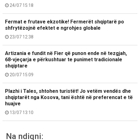
24/07 15:18
Fermat e frutave ekzotike! Fermerët shqiptarë po
shfrytëzojnë efektet e ngrohjes globale
23/07 12:38
Artizania e fundit në Fier që punon ende në tezgjah,
68-vjeçarja e përkushtuar te punimet tradicionale
shqiptare
20/07 15:09
Plazhi i Tales, shtohen turistët! Jo vetëm vendës dhe
shqiptarët nga Kosova, tani është në preferencat e të
huajve
13/07 13:10
Na ndiqni: