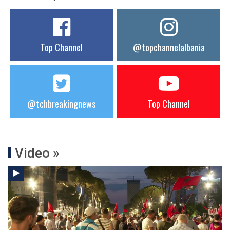
Top Channel
@topchannelalbania
@tchbreakingnews
Top Channel
Video »