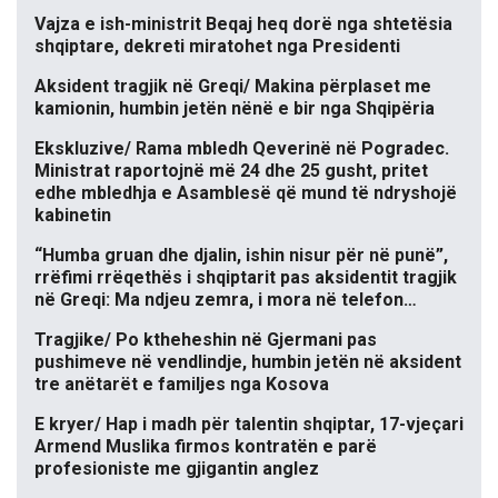
Vajza e ish-ministrit Beqaj heq dorë nga shtetësia
shqiptare, dekreti miratohet nga Presidenti
Aksident tragjik në Greqi/ Makina përplaset me
kamionin, humbin jetën nënë e bir nga Shqipëria
Ekskluzive/ Rama mbledh Qeverinë në Pogradec.
Ministrat raportojnë më 24 dhe 25 gusht, pritet
edhe mbledhja e Asamblesë që mund të ndryshojë
kabinetin
“Humba gruan dhe djalin, ishin nisur për në punë”,
rrëfimi rrëqethës i shqiptarit pas aksidentit tragjik
në Greqi: Ma ndjeu zemra, i mora në telefon…
Tragjike/ Po ktheheshin në Gjermani pas
pushimeve në vendlindje, humbin jetën në aksident
tre anëtarët e familjes nga Kosova
E kryer/ Hap i madh për talentin shqiptar, 17-vjeçari
Armend Muslika firmos kontratën e parë
profesioniste me gjigantin anglez