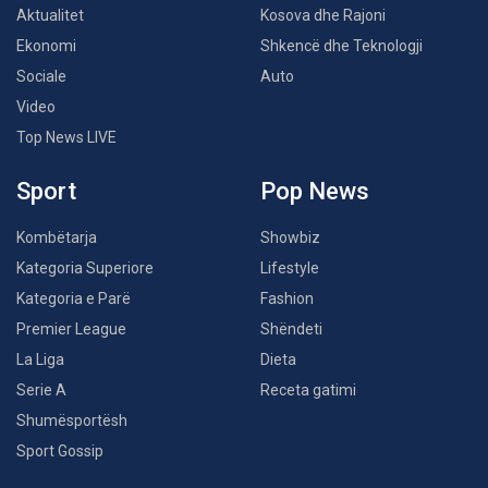
Aktualitet
Kosova dhe Rajoni
Ekonomi
Shkencë dhe Teknologji
Sociale
Auto
Video
Top News LIVE
Sport
Pop News
Kombëtarja
Showbiz
Kategoria Superiore
Lifestyle
Kategoria e Parë
Fashion
Premier League
Shëndeti
La Liga
Dieta
Serie A
Receta gatimi
Shumësportësh
Sport Gossip